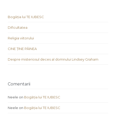
Bogăția lui TE IUBESC
Dificultatea
Religia viitorului
CINE ȚINE PÂINEA
Despre misteriosul deces al domnului Lindsey Graham
Comentarii
Neele
on
Bogăția lui TE IUBESC
Neele
on
Bogăția lui TE IUBESC