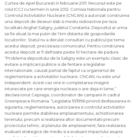
Curtea de Apel Bucuresti in februarie 2011. Recursul este pe
rolul ICCJ cu termen in iunie 2012. Comisia Nationala pentru
Controlul Activitatilor Nucleare (CNCAN) a autorizat construirea
unui depozit de deseuri slab si mediu radioactive pe raza
localitatii Anghel Saligny, judetul Constanta. Depozitul ar urma
sa fie situat la mai putin de 1 km distanta de gospodariile
locuitorilor. Statul nu a derulat consultari cu publicul pe tema
acestui depozit, precizeaza comunicatul. Pentru construirea
acestui depozit ar fi defrisate peste 10 hectare de padure.
“Problema depozitului de la Saligny este un exemplu clasic de
evitare a implicarii publice si de fentare a legislatiei
internationale, cauzat partial de faptul ca organismul de
reglementare a activitatilor nucleare, CNCAN, nu este unul
independent. Acest caz vine in completarea imaginii
intunecate pe care energia nucleara o are deja in lume,”
declara Ionut Cepraga, coordonator de campanii in cadrul
Greenpeace Romania. “Legislatia 111/1996 privind desfasurarea in
siguranta, reglementarea, autorizarea si controlul activitatilor
nucleare permite stabilirea amplasamentului, achizitionarea
terenului, precum si realizarea altor documentatii precum
proiectului tehnic, al planului de amplasament, fara realizarea
evaluarii strategice de mediu si a evaluarii impactului asupra