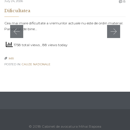
C
July 24, 2026
8

Dificultatea
Cea mai mare dificultate a vremurilor actuale nu este de ordin material.
Paradoxal, de bine…
1758 total views
, 88 views today
MR

POSTED IN:
CAUZE NAŢIONALE
© 2018 Cabinet de avocatura Mihai Rapcea