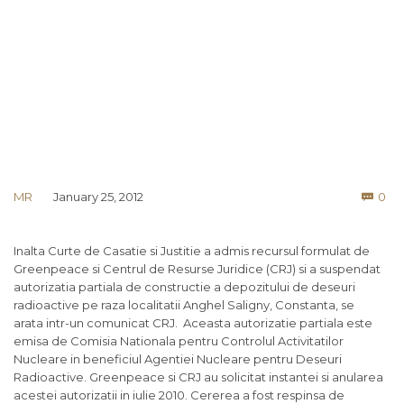
Co
MR
January 25, 2012
0

Inalta Curte de Casatie si Justitie a admis recursul formulat de
Greenpeace si Centrul de Resurse Juridice (CRJ) si a suspendat
autorizatia partiala de constructie a depozitului de deseuri
radioactive pe raza localitatii Anghel Saligny, Constanta, se
arata intr-un comunicat CRJ. Aceasta autorizatie partiala este
emisa de Comisia Nationala pentru Controlul Activitatilor
Nucleare in beneficiul Agentiei Nucleare pentru Deseuri
Radioactive. Greenpeace si CRJ au solicitat instantei si anularea
acestei autorizatii in iulie 2010. Cererea a fost respinsa de