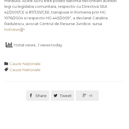
mediului. Acest lucru este posibil datorita necorelarii acestei
legi cu legislatia comunitara, respectiv cu Directiva SEA
42/2001/CE si 87/335/CEE, transpuse in Romania prin HG
1076/2004 si respectiv HG 445/2009”, a declarat Catalina
Radulescu, avocat Centrul de Resurse Juridice. sursa:
hotnews
]]>
1 total views
, 1 views today
Category

Cauze Naţionale
Tags

Cauze Nationale

Share

Tweet

+1