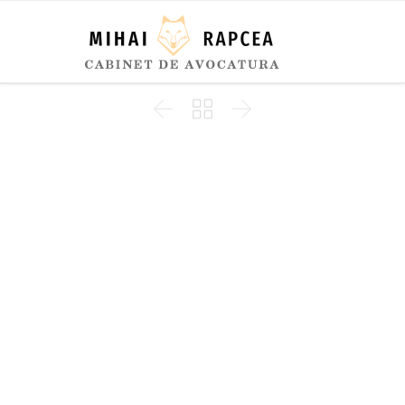


