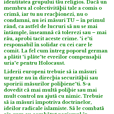
identitatea grupului tãu religios. Dacã un
membru al colectivitãþii tale a comis o
crimã, iar tu nu reacþionezi, nu o
condamni, nu iei mãsuri TU – în primul
rând, ca astfel de lucruri sã nu se mai
întâmple, înseamnã cã tolerezi sau – mai
rãu, aprobi tacit aceste crime. ªi eºti
responsabil în solidar cu cei care le
comit. La fel cum întreg poporul german
a plãtit ºi plãteºte evreilor compensaþii
uriaºe pentru Holocaust.
Liderii europeni trebuie sã ia mãsuri
urgente nu în direcþia securitãþii sau
sporirii mãsurilor poliþieneºti. S-a
dovedit cã mai multã poliþie sau mai
mult control nu ajutã cu nimic. Trebuie
sã ia mãsuri împotriva doctrinelor,
ideilor radicale islamiste. Sã le combatã