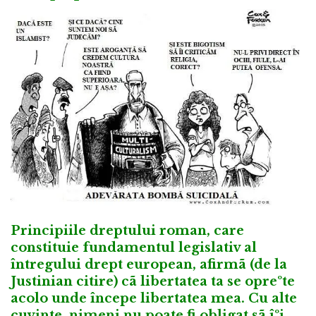
Principiile dreptului roman, care
constituie fundamentul legislativ al
întregului drept european, afirmã (de la
Justinian citire) cã libertatea ta se opreºte
acolo unde începe libertatea mea. Cu alte
cuvinte, nimeni nu poate fi obligat sã îºi