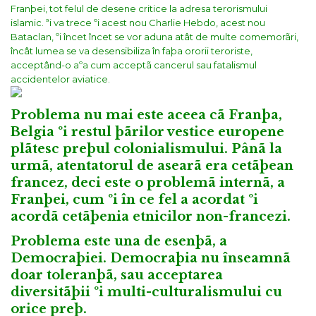
Franþei, tot felul de desene critice la adresa terorismului
islamic. ªi va trece ºi acest nou Charlie Hebdo, acest nou
Bataclan, ºi încet încet se vor aduna atât de multe comemorãri,
încât lumea se va desensibiliza în faþa ororii teroriste,
acceptând-o aºa cum acceptã cancerul sau fatalismul
accidentelor aviatice.
Problema nu mai este aceea cã Franþa,
Belgia ºi restul þãrilor vestice europene
plãtesc preþul colonialismului. Pânã la
urmã, atentatorul de asearã era cetãþean
francez, deci este o problemã internã, a
Franþei, cum ºi în ce fel a acordat ºi
acordã cetãþenia etnicilor non-francezi.
Problema este una de esenþã, a
Democraþiei. Democraþia nu înseamnã
doar toleranþã, sau acceptarea
diversitãþii ºi multi-culturalismului cu
orice preþ.