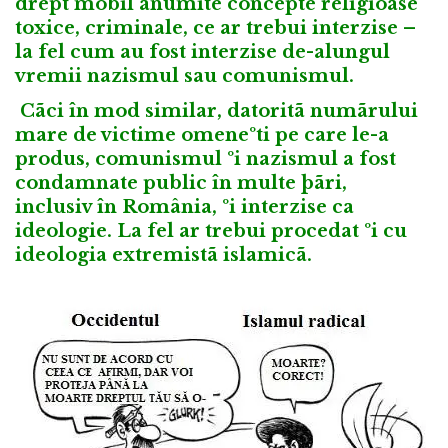
drept mobil anumite concepte religioase
toxice, criminale, ce ar trebui interzise –
la fel cum au fost interzise de-alungul
vremii nazismul sau comunismul.
Cãci în mod similar, datoritã numãrului
mare de victime omeneºti pe care le-a
produs, comunismul ºi nazismul a fost
condamnate public în multe þãri,
inclusiv în România, ºi interzise ca
ideologie. La fel ar trebui procedat ºi cu
ideologia extremistã islamicã.