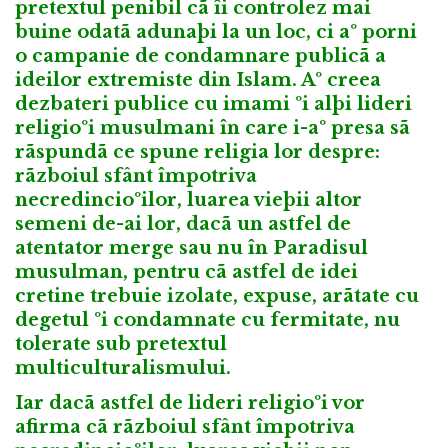
pretextul penibil cã îi controlez mai
buine odatã adunaþi la un loc, ci aº porni
o campanie de condamnare publicã a
ideilor extremiste din Islam. Aº creea
dezbateri publice cu imami ºi alþi lideri
religioºi musulmani în care i-aº presa sã
rãspundã ce spune religia lor despre:
rãzboiul sfânt împotriva
necredincioºilor, luarea vieþii altor
semeni de-ai lor, dacã un astfel de
atentator merge sau nu în Paradisul
musulman, pentru cã astfel de idei
cretine trebuie izolate, expuse, arãtate cu
degetul ºi condamnate cu fermitate, nu
tolerate sub pretextul
multiculturalismului.
Iar dacã astfel de lideri religioºi vor
afirma cã rãzboiul sfânt împotriva