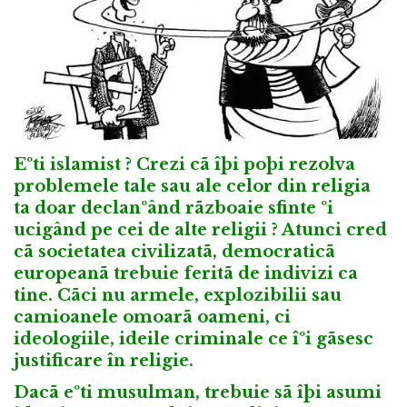
Eºti islamist ? Crezi cã îþi poþi rezolva
problemele tale sau ale celor din religia
ta doar declanºând rãzboaie sfinte ºi
ucigând pe cei de alte religii ? Atunci cred
cã societatea civilizatã, democraticã
europeanã trebuie feritã de indivizi ca
tine. Cãci nu armele, explozibilii sau
camioanele omoarã oameni, ci
ideologiile, ideile criminale ce îºi gãsesc
justificare în religie.
Dacã eºti musulman, trebuie sã îþi asumi