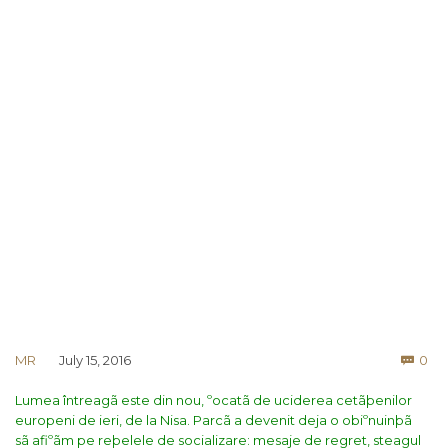
Co
MR
July 15, 2016
0

Lumea întreagã este din nou, ºocatã de uciderea cetãþenilor
europeni de ieri, de la Nisa. Parcã a devenit deja o obiºnuinþã
sã afiºãm pe reþelele de socializare: mesaje de regret, steagul