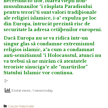
necredincioºilor, luarea vieþii non-
musulmanilor ºi rãsplata Paradisului
pentru teroriºti sunt valori tradiþionale
ale religiei islamice, i-aº expulza pe loc
din Europa, întrucât prezintã risc de
securitate la adresa cetãþenilor europeni.
Dacã Europa nu se va ridica într-un
singur glas sã condamne extremismul
religios islamic, aºa cum a condamnat
anti-semitismul ºi Holocaustul, atunci nu
va trebui sã ne mirãm cã atentatele
teroriste sinucigaºe ale “martirilor”
Statului Islamic vor continua.
]]>
5 total views
, 1 views today
Category

Cauze Naţionale