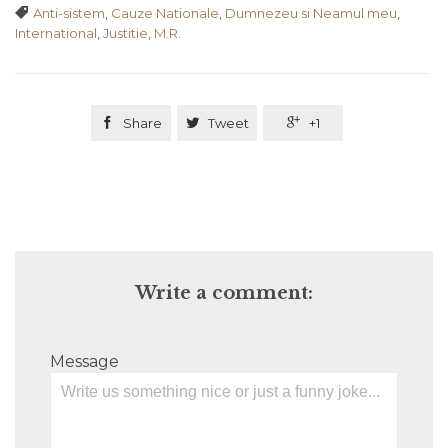
Tags

Anti-sistem
,
Cauze Nationale
,
Dumnezeu si Neamul meu
,
International
,
Justitie
,
M.R.

Share

Tweet

+1
Write a comment:
Message