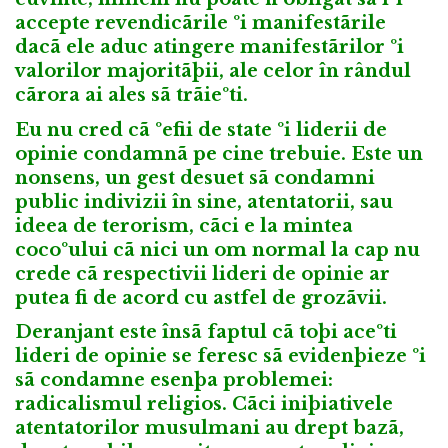
accepte revendicãrile ºi manifestãrile
dacã ele aduc atingere manifestãrilor ºi
valorilor majoritãþii, ale celor în rândul
cãrora ai ales sã trãieºti.
Eu nu cred cã ºefii de state ºi liderii de
opinie condamnã pe cine trebuie. Este un
nonsens, un gest desuet sã condamni
public indivizii în sine, atentatorii, sau
ideea de terorism, cãci e la mintea
cocoºului cã nici un om normal la cap nu
crede cã respectivii lideri de opinie ar
putea fi de acord cu astfel de grozãvii.
Deranjant este însã faptul cã toþi aceºti
lideri de opinie se feresc sã evidenþieze ºi
sã condamne esenþa problemei:
radicalismul religios. Cãci iniþiativele
atentatorilor musulmani au drept bazã,