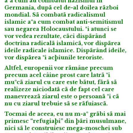
aºa cum au combãtut nazismul în
Germania, dupã cel de-al doilea rãzboi
mondial. Sã combatã radicalismul
islamic aºa cum combat anti-semitismul
sau negarea Holocaustului. ªi atunci se
vor vedea rezultate, cãci dispãrând
doctrina radicalã islamicã, vor dispãrea
ideile radicale islamice. Dispãrând ideile,
vor dispãrea ºi acþiunile teroriste.
Altfel, europenii vor rãmâne precum
precum acel câine prost care latrã ºi
muºcã ziarul cu care este bãtut, fãrã sã
realizeze niciodatã cã de fapt cel care
manevreazã ziarul este o persoanã ºi cã
nu cu ziarul trebuie sã se rãfuiascã.
Tocmai de aceea, eu nu m-aº grãbi sã mai
primesc “refugiaþi” din þãri musulmane,
nici sã le construiesc mega-moschei sub