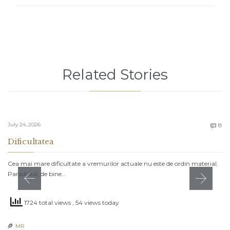
Related Stories
C
July 24, 2026
8

Dificultatea
Cea mai mare dificultate a vremurilor actuale nu este de ordin material.
Paradoxal, de bine…
1724 total views
, 54 views today
MR
