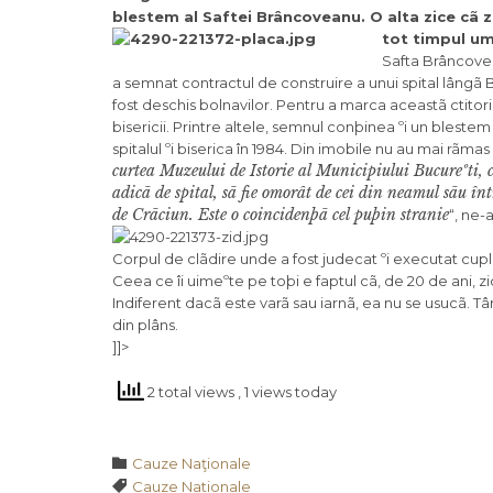
blestem al Saftei Brâncoveanu. O alta zice cã z
tot timpul um
Safta Brâncovea
a semnat contractul de construire a unui spital lângã
fost deschis bolnavilor. Pentru a marca aceastã ctito
bisericii. Printre altele, semnul conþinea ºi un blest
spitalul ºi biserica în 1984. Din imobile nu au mai rãmas
curtea Muzeului de Istorie al Municipiului Bucureºti, co
adicã de spital, sã fie omorât de cei din neamul sãu în
de Crãciun. Este o coincidenþã cel puþin stranie
“, ne-
Corpul de clãdire unde a fost judecat ºi executat cuplu
Ceea ce îi uimeºte pe toþi e faptul cã, de 20 de ani, 
Indiferent dacã este varã sau iarnã, ea nu se usucã. Tâ
din plâns.
]]>
2 total views
, 1 views today
Category

Cauze Naţionale
Tags

Cauze Nationale