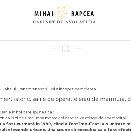
Skip
to
content



e Spitalul Brancovenesc si luni a inceput demolarea.
ent istoric, salile de operatie erau de marmura, d
isanie in hol care spunea ca :
nica in zi de Craciun sa moara cel care se va atinge de acest spital”.
a fost curmatã în 1989, când a fost împuºcat la o unitate mi
multe legende urbane. Una spune cã execuþia sa a fost efectu