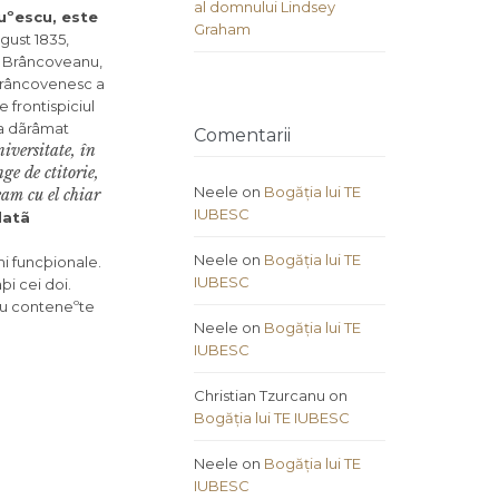
al domnului Lindsey
uºescu, este
Graham
gust 1835,
b Brâncoveanu,
 Brâncovenesc a
 frontispiciul
 a dãrâmat
Comentarii
iversitate, în
ge de ctitorie,
Neele
on
Bogăția lui TE
eam cu el chiar
IUBESC
datã
Neele
on
Bogăția lui TE
mi funcþionale.
IUBESC
þi cei doi.
 nu conteneºte
Neele
on
Bogăția lui TE
IUBESC
Christian Tzurcanu
on
Bogăția lui TE IUBESC
Neele
on
Bogăția lui TE
IUBESC