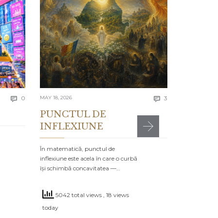
Lecția 
Se spune că e
greșelile alto
timpul…
4614 to
Comments
Comments
today
0
MAY 18, 2026
3


PUNCTUL DE
INFLEXIUNE
MR

POSTED IN:
CA
În matematică, punctul de
inflexiune este acela în care o curbă
își schimbă concavitatea —…
5042 total views
, 18 views
today