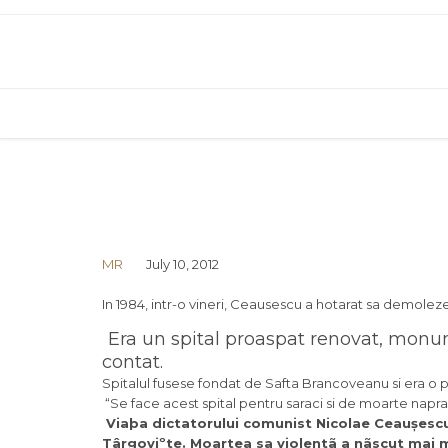
MR
July 10, 2012
In 1984, intr-o vineri, Ceausescu a hotarat sa demolez
Era un spital proaspat renovat, monum
contat.
Spitalul fusese fondat de Safta Brancoveanu si era o p
“Se face acest spital pentru saraci si de moarte napraz
Viaþa dictatorului comunist Nicolae Ceaușescu 
Târgoviºte. Moartea sa violentã a nãscut mai 