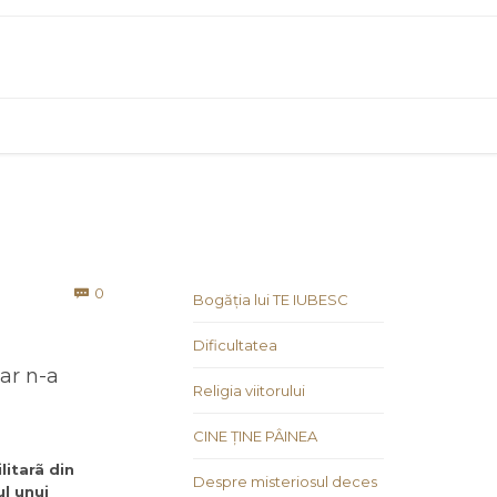
Comments
0

Bogăția lui TE IUBESC
Dificultatea
ar n-a
Religia viitorului
CINE ȚINE PÂINEA
litarã din
Despre misteriosul deces
l unui