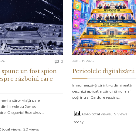
Comments
026
2
JUNE 14, 2026

 spune un fost spion
Pericolele digitalizării
espre războiul care
Imaginează-ți că într-o dimineață
deschizi aplicația băncii și nu mai
poți intra. Cardul e respins…
meni a căror viață pare
 din filmele cu James
drei Olegovici Bezrukov…
6943 total views
, 19 views
today
 total views
, 20 views