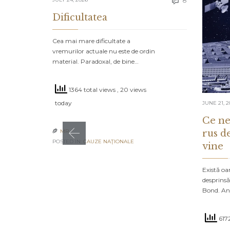
8

Dificultatea
Cea mai mare dificultate a
vremurilor actuale nu este de ordin
material. Paradoxal, de bine…
1364 total views
, 20 views
today
JUNE 21, 2
Ce ne
rus d
MR

POSTED IN:
CAUZE NAŢIONALE
vine
Există oa
desprinsă
Bond. An
6172