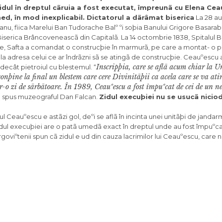
idul în dreptul cãruia a fost executat, împreunã cu Elena Cea
ed, în mod inexplicabil.
Dictatorul a dãrâmat biserica
La 28 au
nu, fiica Marelui Ban Tudorache Balº ºi soþia Banului Grigore Basara
 Biserica Brâncoveneascã din Capitalã. La 14 octombrie 1838, Spitalul
rie, Safta a comandat o construcþie în marmurã, pe care a montat- o pe
em la adresa celui ce ar îndrãzni sã se atingã de construcþie. Ceauºescu
Inscripþia, care se aflã acum chiar la Un
 decât pietroiul cu blestemul. “
nþine la final un blestem care cere Divinitãþii ca acela care se va atin
tr-o zi de sãrbãtoare. În 1989, Ceauºescu a fost împuºcat de cei de un n
a spus muzeograful Dan Falcan.
Zidul execuþiei nu se usucã nicio
l Ceauºescu e astãzi gol, deºi se aflã în incinta unei unitãþi de jandar
zidul execuþiei are o patã umedã exact în dreptul unde au fost împuºca
rgoviºtenii spun cã zidul e ud din cauza lacrimilor lui Ceauºescu, care