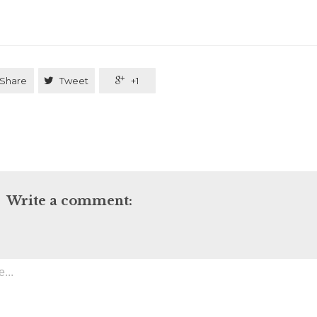
Share

Tweet

+1
Write a comment: