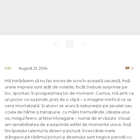



Co
MR
August 21, 2014
0

Mã hotãrâsem sã nu fac exces de scris în aceastã vacanțã, însã
unele impresii sunt atât de volatile, încât trebuie surprinse pe
loc, spontan, în prospețimea lor de moment. Cumva, mã simt ca
un pictor ce surpinde, preț de o clipã – o imagine mirificã ce se
cere imortalizatã. Și atunci se aruncã nebunește pe șevalet sau
coala de hârtie și transpune, cu mâini tremurânde, ideația unui
vis, mirajul feeric al fetei Moragana – numai de el vãzute. Vizual,
am sensibilitatea de a surprinde astfel de momente unice, însã
îmi lipsește talentul la desen și picturã. Încercãrile mele
stângace pe tãrâmul picturii și desenului sunt tragice parodii cu