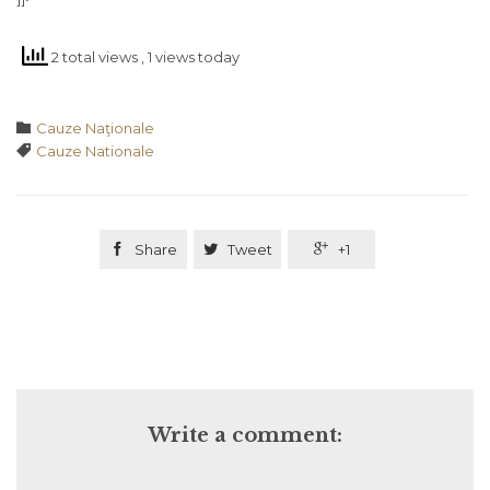
2 total views
, 1 views today
Category

Cauze Naţionale
Tags

Cauze Nationale

Share

Tweet

+1
Write a comment: