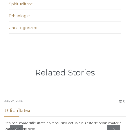
Spiritualitate
Tehnologie
Uncategorized
Related Stories
C
July 24, 2026
8

Dificultatea
Cea mai mare dificultate a vremurilor actuale nu este de ordin material.
Paradoxal, de bine…