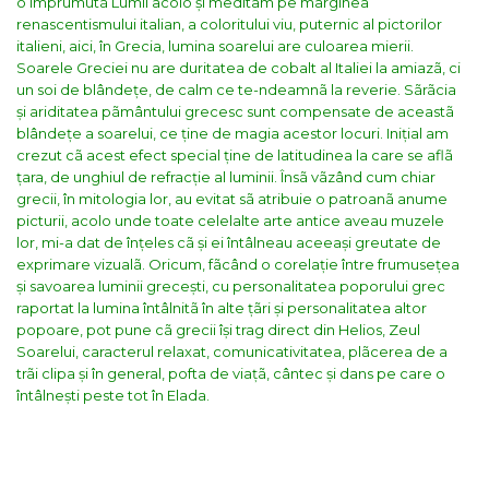
o împrumutã Lumii acolo și meditam pe marginea
renascentismului italian, a coloritului viu, puternic al pictorilor
italieni, aici, în Grecia, lumina soarelui are culoarea mierii.
Soarele Greciei nu are duritatea de cobalt al Italiei la amiazã, ci
un soi de blândețe, de calm ce te-ndeamnã la reverie. Sãrãcia
și ariditatea pãmântului grecesc sunt compensate de aceastã
blândețe a soarelui, ce ține de magia acestor locuri.
Inițial am
crezut cã acest efect special ține de latitudinea la care se aflã
țara, de unghiul de refracție al luminii. Însã vãzând cum chiar
grecii, în mitologia lor, au evitat sã atribuie o patroanã anume
picturii, acolo unde toate celelalte arte antice aveau muzele
lor, mi-a dat de înțeles cã și ei întâlneau aceeași greutate de
exprimare vizualã.
Oricum, fãcând o corelație între frumusețea
și savoarea luminii grecești, cu personalitatea poporului grec
raportat la lumina întâlnitã în alte țãri și personalitatea altor
popoare, pot pune cã grecii își trag direct din Helios, Zeul
Soarelui, caracterul relaxat, comunicativitatea, plãcerea de a
trãi clipa și în general, pofta de viațã, cântec și dans pe care o
întâlnești peste tot în Elada.