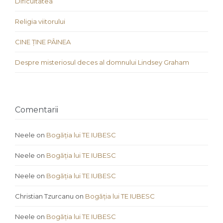
Dificultatea
Religia viitorului
CINE ȚINE PÂINEA
Despre misteriosul deces al domnului Lindsey Graham
Comentarii
Neele
on
Bogăția lui TE IUBESC
Neele
on
Bogăția lui TE IUBESC
Neele
on
Bogăția lui TE IUBESC
Christian Tzurcanu
on
Bogăția lui TE IUBESC
Neele
on
Bogăția lui TE IUBESC