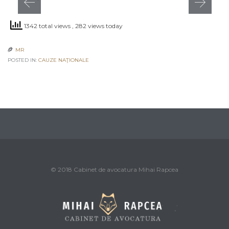
1342 total views
, 282 views today
MR

POSTED IN:
CAUZE NAŢIONALE
© 2018 Cabinet de avocatura Mihai Rapcea