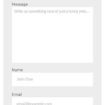
Message
Name
Email