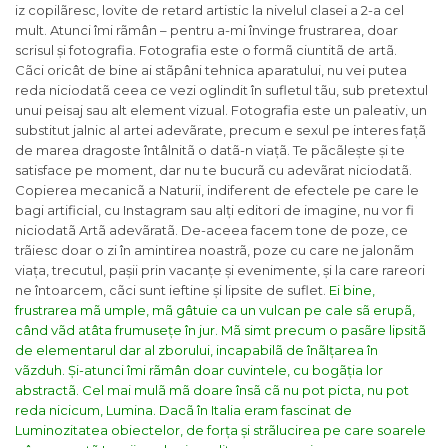
iz copilãresc, lovite de retard artistic la nivelul clasei a 2-a cel
mult. Atunci îmi rãmân – pentru a-mi învinge frustrarea, doar
scrisul și fotografia. Fotografia este o formã ciuntitã de artã.
Cãci oricât de bine ai stãpâni tehnica aparatului, nu vei putea
reda niciodatã ceea ce vezi oglindit în sufletul tãu, sub pretextul
unui peisaj sau alt element vizual. Fotografia este un paleativ, un
substitut jalnic al artei adevãrate, precum e sexul pe interes fațã
de marea dragoste întâlnitã o datã-n viațã. Te pãcãlește și te
satisface pe moment, dar nu te bucurã cu adevãrat niciodatã.
Copierea mecanicã a Naturii, indiferent de efectele pe care le
bagi artificial, cu Instagram sau alți editori de imagine, nu vor fi
niciodatã Artã adevãratã. De-aceea facem tone de poze, ce
trãiesc doar o zi în amintirea noastrã, poze cu care ne jalonãm
viața, trecutul, pașii prin vacanțe și evenimente, și la care rareori
ne întoarcem, cãci sunt ieftine și lipsite de suflet.
Ei bine,
frustrarea mã umple, mã gâtuie ca un vulcan pe cale sã erupã,
când vãd atâta frumusețe în jur. Mã simt precum o pasãre lipsitã
de elementarul dar al zborului, incapabilã de înãlțarea în
vãzduh. Și-atunci îmi rãmân doar cuvintele, cu bogãția lor
abstractã. Cel mai mulã mã doare însã cã nu pot picta, nu pot
reda nicicum, Lumina. Dacã în Italia eram fascinat de
Luminozitatea obiectelor, de forța și strãlucirea pe care soarele