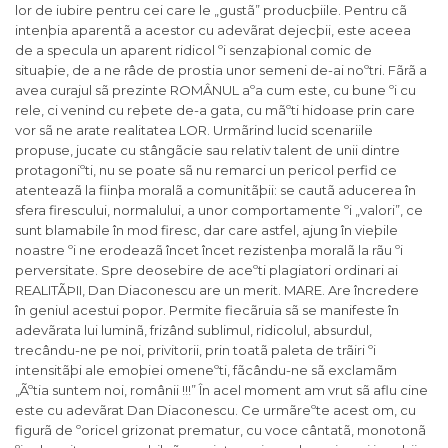
lor de iubire pentru cei care le „gustã” producþiile. Pentru cã
intenþia aparentã a acestor cu adevãrat dejecþii, este aceea
de a specula un aparent ridicol ºi senzaþional comic de
situaþie, de a ne râde de prostia unor semeni de-ai noºtri. Fãrã a
avea curajul sã prezinte ROMÂNUL aºa cum este, cu bune ºi cu
rele, ci venind cu reþete de-a gata, cu mãºti hidoase prin care
vor sã ne arate realitatea LOR. Urmãrind lucid scenariile
propuse, jucate cu stângãcie sau relativ talent de unii dintre
protagoniºti, nu se poate sã nu remarci un pericol perfid ce
atenteazã la fiinþa moralã a comunitãþii: se cautã aducerea în
sfera firescului, normalului, a unor comportamente ºi „valori”, ce
sunt blamabile în mod firesc, dar care astfel, ajung în vieþile
noastre ºi ne erodeazã încet încet rezistenþa moralã la rãu ºi
perversitate. Spre deosebire de aceºti plagiatori ordinari ai
REALITÃÞII, Dan Diaconescu are un merit. MARE. Are încredere
în geniul acestui popor. Permite fiecãruia sã se manifeste în
adevãrata lui luminã, frizând sublimul, ridicolul, absurdul,
trecându-ne pe noi, privitorii, prin toatã paleta de trãiri ºi
intensitãþi ale emoþiei omeneºti, fãcându-ne sã exclamãm
„Ãºtia suntem noi, românii !!!” În acel moment am vrut sã aflu cine
este cu adevãrat Dan Diaconescu. Ce urmãreºte acest om, cu
figurã de ºoricel grizonat prematur, cu voce cântatã, monotonã