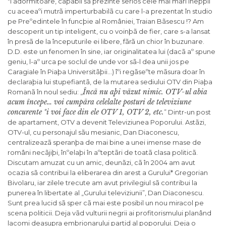
ºi adormitoare, capabil sã prezinte serios cele mai mari inepþii
cu aceeaºi mutrã imperturbabilã cu care l-a prezentat în studio
pe Preºedintele în funcþie al României, Traian Bãsescu !? Am
descoperit un tip inteligent, cu o voinþã de fier, care s-a lansat
în presã de la începuturile ei libere, fãrã un chior în buzunare.
D.D. este un fenomen în sine, iar originalitatea lui (dacã aº spune
geniu, l-aº urca pe soclul de unde vor sã-l dea unii jos pe
Caragiale în Piaþa Universitãþii…) îºi regãseºte mãsura doar în
declaraþia lui stupefiantã, de la mutarea sediului OTV din Piaþa
Încã nu aþi vãzut nimic. OTV-ul abia
Romanã în noul sediu: „
acum începe… voi cumpãra celelalte posturi de televiziune
concurente ºi voi face din ele OTV 1, OTV 2, etc.
” Dintr-un post
de apartament, OTV a devenit Televiziunea Poporului. Astãzi,
OTV-ul, cu personajul sãu mesianic, Dan Diaconescu,
centralizeazã speranþa de mai bine a unei imense mase de
români necãjiþi, înºelaþi în aºteptãri de toatã clasa politicã.
Discutam amuzat cu un amic, deunãzi, cã în 2004 am avut
ocazia sã contribui la eliberarea din arest a Gurului* Gregorian
Bivolaru, iar zilele trecute am avut privilegiul sã contribui la
punerea în libertate al „Gurului televiziunii”, Dan Diaconescu.
Sunt prea lucid sã sper cã mai este posibil un nou miracol pe
scena politicii. Deja vãd vulturii negrii ai profitorismului planând
lacomi deasupra embrionarului partid al poporului. Deja o