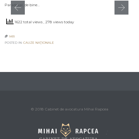
Paradoxal, de bine…
1622 total views
, 278 views today
MR

POSTED IN:
CAUZE NAŢIONALE
© 2018 Cabinet de avocatura Mihai Rapcea