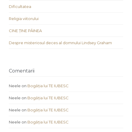
Dificultatea
Religia viitorului
CINE ȚINE PÂINEA
Despre misteriosul deces al domnului Lindsey Graham
Comentarii
Neele
on
Bogăția lui TE IUBESC
Neele
on
Bogăția lui TE IUBESC
Neele
on
Bogăția lui TE IUBESC
Neele
on
Bogăția lui TE IUBESC