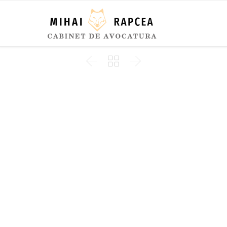


