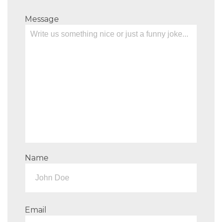
Message
Name
Email