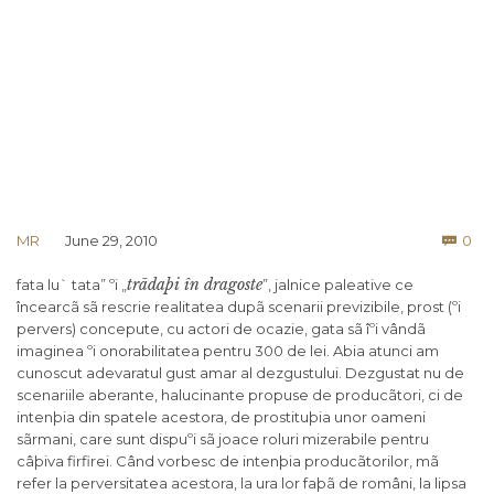
Co
MR
June 29, 2010
0

trãdaþi în dragoste
fata lu` tata” ºi „
”, jalnice paleative ce
încearcã sã rescrie realitatea dupã scenarii previzibile, prost (ºi
pervers) concepute, cu actori de ocazie, gata sã îºi vândã
imaginea ºi onorabilitatea pentru 300 de lei. Abia atunci am
cunoscut adevaratul gust amar al dezgustului. Dezgustat nu de
scenariile aberante, halucinante propuse de producãtori, ci de
intenþia din spatele acestora, de prostituþia unor oameni
sãrmani, care sunt dispuºi sã joace roluri mizerabile pentru
câþiva firfirei. Când vorbesc de intenþia producãtorilor, mã
refer la perversitatea acestora, la ura lor faþã de români, la lipsa