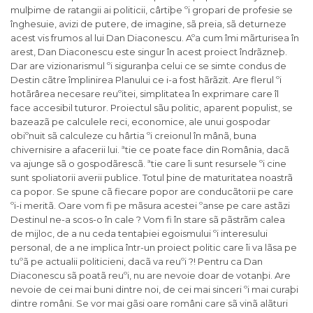
mulþime de ratangii ai politicii, cârtiþe ºi gropari de profesie se
înghesuie, avizi de putere, de imagine, sã preia, sã deturneze
acest vis frumos al lui Dan Diaconescu. Aºa cum îmi mãrturisea în
arest, Dan Diaconescu este singur în acest proiect îndrãzneþ.
Dar are vizionarismul ºi siguranþa celui ce se simte condus de
Destin cãtre împlinirea Planului ce i-a fost hãrãzit. Are flerul ºi
hotãrârea necesare reuºitei, simplitatea în exprimare care îl
face accesibil tuturor. Proiectul sãu politic, aparent populist, se
bazeazã pe calculele reci, economice, ale unui gospodar
obiºnuit sã calculeze cu hârtia ºi creionul în mânã, buna
chivernisire a afacerii lui. ªtie ce poate face din România, dacã
va ajunge sã o gospodãrescã. ªtie care îi sunt resursele ºi cine
sunt spoliatorii averii publice. Totul þine de maturitatea noastrã
ca popor. Se spune cã fiecare popor are conducãtorii pe care
ºi-i meritã. Oare vom fi pe mãsura acestei ºanse pe care astãzi
Destinul ne-a scos-o în cale ? Vom fi în stare sã pãstrãm calea
de mijloc, de a nu ceda tentaþiei egoismului ºi interesului
personal, de a ne implica într-un proiect politic care îi va lãsa pe
tuºã pe actualii politicieni, dacã va reuºi ?! Pentru ca Dan
Diaconescu sã poatã reuºi, nu are nevoie doar de votanþi. Are
nevoie de cei mai buni dintre noi, de cei mai sinceri ºi mai curaþi
dintre români. Se vor mai gãsi oare români care sã vinã alãturi