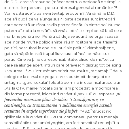
de D.D., care sã renunþe (mãcar pentru o perioadã de timp) la
interesul lor personal, pentru interesul general al românilor ?!
Vor rezista aceºti oameni tentaþiei puterii ?! Va rãmâne D.D.
acelaºi dupã ce va ajunge sus ? Toate acestea sunt întrebãri
care necesitã un rãspuns din partea fiecãruia dintre noi. Nu mai
putem aºtepta la nesfârºit sã vinã alþii sã se implice, sã facã ce e
mai bine pentru noi. Pentru cã deja se adunã, se organizeazã
acel nor de muºte politicianiste, rãu mirositoare, acei traseiºti
politici, pescuitori în apele tulburi ale politicii dâmboviþene,
gata sã nãpãdeascã trupul firav curat al încã ne-nãscutului
partid. Cine va þine cu responsabilitate, pliciul de muºte, cu
care sã alunge aceºti intruºi care otrãvesc ºi distrug tot ce ating
? Va urma… *PS1: Întrucât am primit mai multe „reclamaþii” de la
colegi de la cursul de yoga, care s-au simþit deranjaþi de
sintagma „gurul sexului” folositã de mine în cuprinsul articolului
„Azi la OTV, mâine în toatã þara”, am procedat la modificarea
al
din forma prezentã, înlocuind cuvântul „sexului” cu expresia „
fuziunilor amoroase pline de iubire ºi transfigurare, cu
continenþã, cu transmutarea ºi sublimarea energiei sexuale
rezultate în etajele superioare ale fiinþei
”. *PS2: Întrucât nici
ghilimelele la cuvântul GURU nu conveneau, pentru a menaja
sensibilitãþile unor amici yoghini, am fost nevoit sã renunþ ºi la
acestea… P.S.: in incheiere, un exemplu de emisiune in stilul