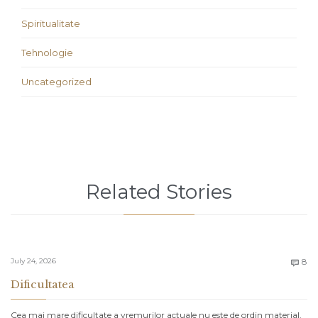
Spiritualitate
Tehnologie
Uncategorized
Related Stories
C
July 24, 2026
8

Dificultatea
Cea mai mare dificultate a vremurilor actuale nu este de ordin material.