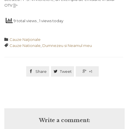
OTV:]]>
9 total views
, 1 views today
Category

Cauze Naţionale
Tags

Cauze Nationale
,
Dumnezeu si Neamul meu

Share

Tweet

+1
Write a comment: