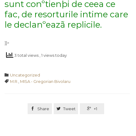
sunt conºtienþi de ceea ce
fac, de resorturile intime care
le declanºeazã replicile.
]]>
3 total views
, 1 views today
Category

Uncategorized
Tags

M.R.
,
MISA - Gregorian Bivolaru

Share

Tweet

+1