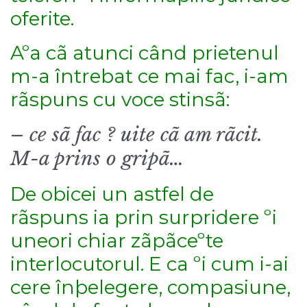
oferite.
Aºa cã atunci când prietenul
m-a întrebat ce mai fac, i-am
rãspuns cu voce stinsã:
– ce sã fac ? uite cã am rãcit.
M-a prins o gripã…
De obicei un astfel de
rãspuns ia prin surpridere ºi
uneori chiar zãpãceºte
interlocutorul. E ca ºi cum i-ai
cere înþelegere, compasiune,