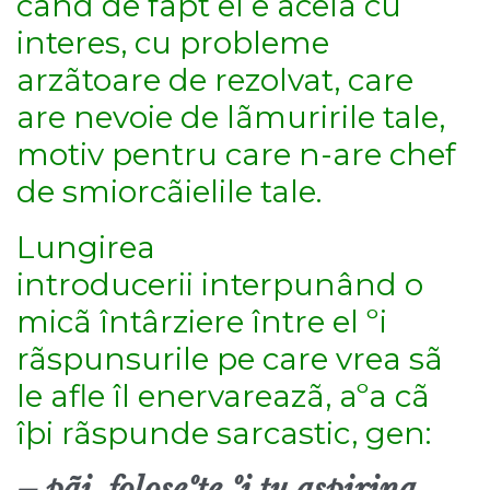
când de fapt el e acela cu
interes, cu probleme
arzãtoare de rezolvat, care
are nevoie de lãmuririle tale,
motiv pentru care n-are chef
de smiorcãielile tale.
Lungirea
introducerii interpunând o
micã întârziere între el ºi
rãspunsurile pe care vrea sã
le afle îl enervareazã, aºa cã
îþi rãspunde sarcastic, gen:
– pãi, foloseºte ºi tu aspirina