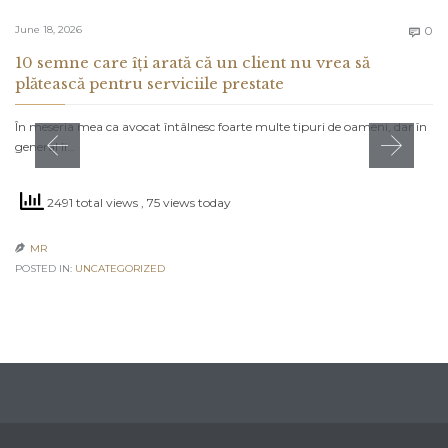
C
June 18, 2026
0

10 semne care îți arată că un client nu vrea să
plătească pentru serviciile prestate
În meseria mea ca avocat întâlnesc foarte multe tipuri de oameni, dar în
general îi…
2491 total views
, 75 views today
MR

POSTED IN:
UNCATEGORIZED