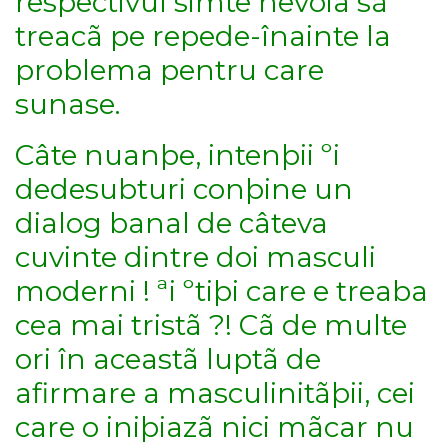
respectivul simte nevoia sã
treacã pe repede-înainte la
problema pentru care
sunase.
Câte nuanþe, intenþii ºi
dedesubturi conþine un
dialog banal de câteva
cuvinte dintre doi masculi
moderni ! ªi ºtiþi care e treaba
cea mai tristã ?! Cã de multe
ori în aceastã luptã de
afirmare a masculinitãþii, cei
care o iniþiazã nici mãcar nu