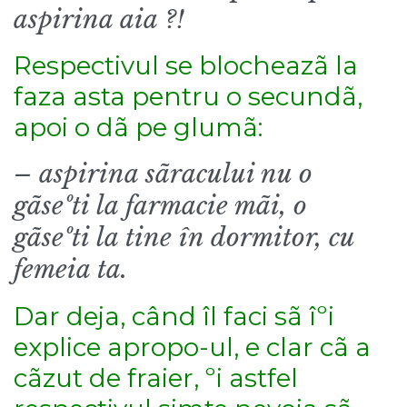
aspirina aia ?!
Respectivul se blocheazã la
faza asta pentru o secundã,
apoi o dã pe glumã:
– aspirina sãracului nu o
gãseºti la farmacie mãi, o
gãseºti la tine în dormitor, cu
femeia ta.
Dar deja, când îl faci sã îºi
explice apropo-ul, e clar cã a
cãzut de fraier, ºi astfel