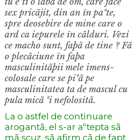
tu eºti o labã de om, care face
sex pricãjit, din an în paºte,
spre deosebire de mine care o
ard ca iepurele în cãlduri. Vezi
ce macho sunt, faþã de tine ? Fã
o plecãciune în faþa
masculinitãþii mele imens-
colosale care se piºã pe
masculinitatea ta de mascul cu
pula micã ºi nefolositã.
La o astfel de continuare
arogantã, el s-ar aºtepta sã
mã scuz, sã afirm cã de fapt