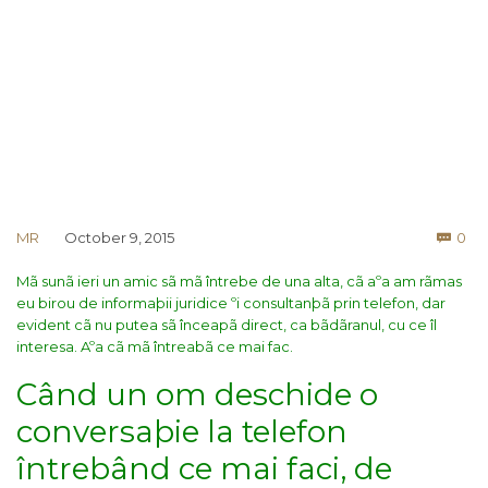
Co
MR
October 9, 2015
0

Mã sunã ieri un amic sã mã întrebe de una alta, cã aºa am rãmas
eu birou de informaþii juridice ºi consultanþã prin telefon, dar
evident cã nu putea sã înceapã direct, ca bãdãranul, cu ce îl
interesa. Aºa cã mã întreabã ce mai fac.
Când un om deschide o
conversaþie la telefon
întrebând ce mai faci, de