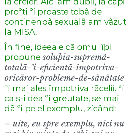
la creier. Aici am dubii, la câþi
proºti ºi proaste tobã de
continenþã sexualã am vãzut
la MISA.
În fine, ideea e cã omul îþi
propune
soluþia-supremã-
totalã-ºi-eficientã-împotriva-
oricãror-probleme-de-sãnãtate
ºi mai ales împotriva rãcelii. ªi
ca s-i dea ºi greutate, se mai
dã ºi pe el exemplu, zicând:
– uite, eu spre exemplu, nici nu