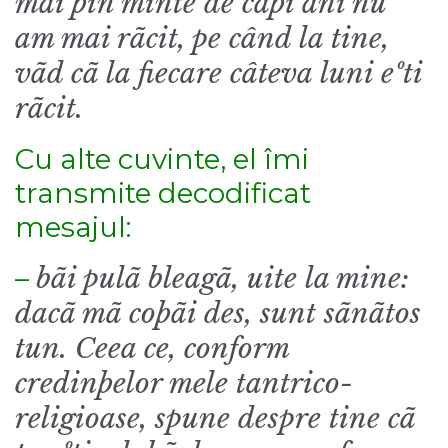
mai þin minte de câþi ani nu
am mai rãcit, pe când la tine,
vãd cã la fiecare câteva luni eºti
rãcit.
Cu alte cuvinte, el îmi
transmite decodificat
mesajul:
–
bãi pulã bleagã, uite la mine:
dacã mã coþãi des, sunt sãnãtos
tun. Ceea ce, conform
credinþelor mele tantrico-
religioase, spune despre tine cã