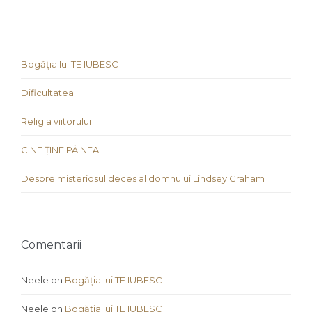
Bogăția lui TE IUBESC
Dificultatea
Religia viitorului
CINE ȚINE PÂINEA
Despre misteriosul deces al domnului Lindsey Graham
Comentarii
Neele
on
Bogăția lui TE IUBESC
Neele
on
Bogăția lui TE IUBESC