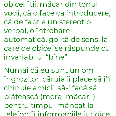
obicei ºtii, mãcar din tonul
vocii, cã o face ca introducere,
cã de fapt e un stereotip
verbal, o întrebare
automaticã, golitã de sens, la
care de obicei se rãspunde cu
invariabilul “bine”.
Numai cã eu sunt un om
îngrozitor, cãruia îi place sã îºi
chinuie amicii, sã-i facã sã
plãteascã (moral mãcar !)
pentru timpul mâncat la
telefon ºi informaþiile juridice