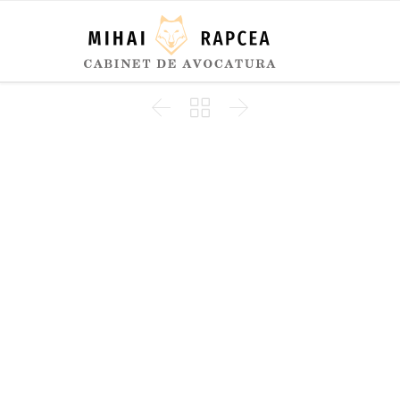


