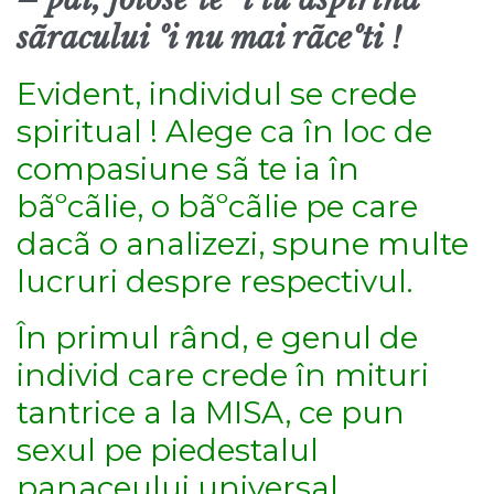
sãracului ºi nu mai rãceºti !
Evident, individul se crede
spiritual ! Alege ca în loc de
compasiune sã te ia în
bãºcãlie, o bãºcãlie pe care
dacã o analizezi, spune multe
lucruri despre respectivul.
În primul rând, e genul de
individ care crede în mituri
tantrice a la MISA, ce pun
sexul pe piedestalul
panaceului universal.