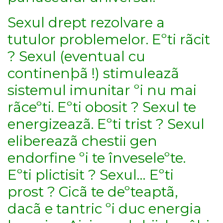
Sexul drept rezolvare a
tutulor problemelor. Eºti rãcit
? Sexul (eventual cu
continenþã !) stimuleazã
sistemul imunitar ºi nu mai
rãceºti. Eºti obosit ? Sexul te
energizeazã. Eºti trist ? Sexul
elibereazã chestii gen
endorfine ºi te înveseleºte.
Eºti plictisit ? Sexul… Eºti
prost ? Cicã te deºteaptã,
dacã e tantric ºi duc energia