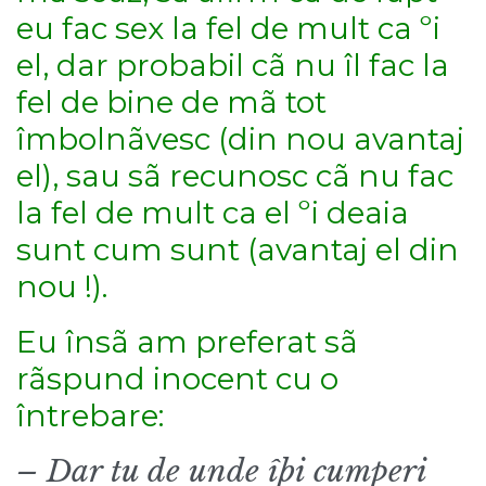
eu fac sex la fel de mult ca ºi
el, dar probabil cã nu îl fac la
fel de bine de mã tot
îmbolnãvesc (din nou avantaj
el), sau sã recunosc cã nu fac
la fel de mult ca el ºi deaia
sunt cum sunt (avantaj el din
nou !).
Eu însã am preferat sã
rãspund inocent cu o
întrebare:
– Dar tu de unde îþi cumperi