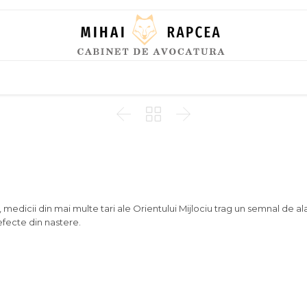
Skip
to
content



k, medicii din mai multe tari ale Orientului Mijlociu trag un semnal de al
defecte din nastere.