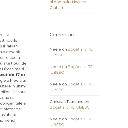
al domnului Lindsey
Graham
Comentarii
re. Un
estindu-le
ul irakian
Neele
on
Bogăția lui TE
ca a devenit
IUBESC
 cardiace si
 alte tipuri de
Neele
on
Bogăția lui TE
n Hiroshima si
IUBESC
cut de 17 ori
gie a Mediului,
Neele
on
Bogăția lui TE
stere in ultimii
IUBESC
piilor. Ce spun
asteau cu
Christian Tzurcanu
on
r congenitale a
Bogăția lui TE IUBESC
rijorator de
easfahani,
Neele
on
Bogăția lui TE
fenomenul
IUBESC