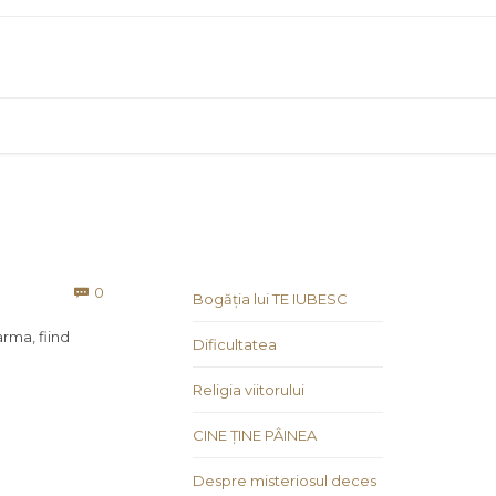
Comments
0

Bogăția lui TE IUBESC
arma, fiind
Dificultatea
Religia viitorului
CINE ȚINE PÂINEA
Despre misteriosul deces