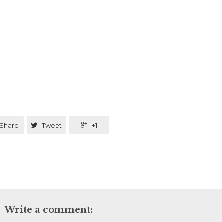
Share

Tweet

+1
Write a comment: