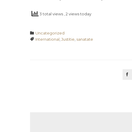
3 total views
, 2 views today
Category

Uncategorized
Tags

International
,
Justitie
,
sanatate
