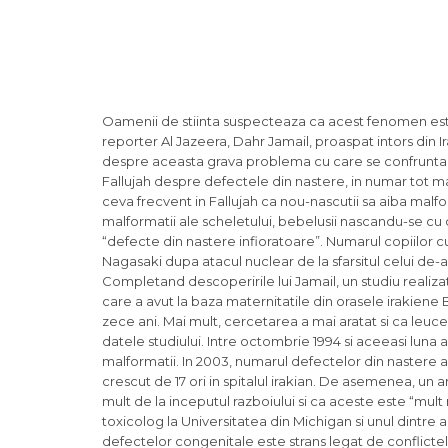
Oamenii de stiinta suspecteaza ca acest fenomen este st
reporter Al Jazeera, Dahr Jamail, proaspat intors din 
despre aceasta grava problema cu care se confrunta oa
Fallujah despre defectele din nastere, in numar tot m
ceva frecvent in Fallujah ca nou-nascutii sa aiba malfo
malformatii ale scheletului, bebelusii nascandu-se cu d
“defecte din nastere infioratoare”. Numarul copiilor c
Nagasaki dupa atacul nuclear de la sfarsitul celui de-
Completand descoperirile lui Jamail, un studiu realizat
care a avut la baza maternitatile din orasele irakiene B
zece ani. Mai mult, cercetarea a mai aratat si ca leuce
datele studiului. Intre octombrie 1994 si aceeasi luna a
malformatii. In 2003, numarul defectelor din nastere a
crescut de 17 ori in spitalul irakian. De asemenea, un 
mult de la inceputul razboiului si ca aceste este “mult
toxicolog la Universitatea din Michigan si unul dintre 
defectelor congenitale este strans legat de conflictele 