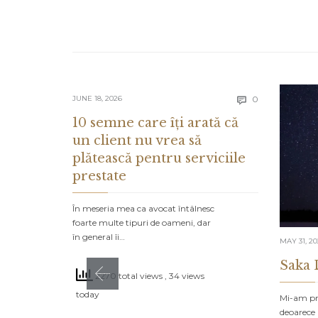
Comments
JUNE 18, 2026
0

10 semne care îți arată că
un client nu vrea să
plătească pentru serviciile
prestate
În meseria mea ca avocat întâlnesc
foarte multe tipuri de oameni, dar
în general îi…
MAY 31, 2
Saka 
2270 total views
, 34 views
today
Mi-am pro
deoarece 