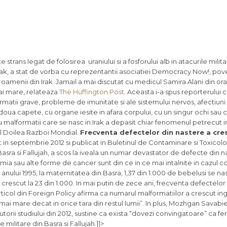
rans legat de folosirea uraniului si a fosforului alb in atacurile milita
Irak, a stat de vorba cu reprezentantii asociatiei Democracy Now!, pov
menii din Irak. Jamail a mai discutat cu medicul Samira Alani din oras
ai mare, relateaza
The Huffington Post
. Aceasta i-a spus reporterului 
rmatii grave, probleme de imunitate si ale sistemului nervos, afectiuni
oua capete, cu organe iesite in afara corpului, cu un singur ochi sau cu
u malformatii care se nasc in Irak a depasit chiar fenomenul petrecut i
al Doilea Razboi Mondial.
Frecventa defectelor din nastere a cres
 in septembrie 2012 si publicat in Buletinul de Contaminare si Toxicolo
asra si Fallujah, a scos la iveala un numar devastator de defecte din na
mia sau alte forme de cancer sunt din ce in ce mai intalnite in cazul co
 anului 1995, la maternitatea din Basra, 1,37 din 1.000 de bebelusi se n
 crescut la 23 din 1.000. In mai putin de zece ani, frecventa defectelo
articol din Foreign Policy afirma ca numarul malformatiilor a crescut ing
 mai mare decat in orice tara din restul lumii”. In plus, Mozhgan Savabi
autorii studiului din 2012, sustine ca exista “dovezi convingatoare” ca 
militare din Basra si Fallujah.]]>