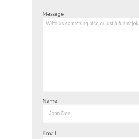
Message
Name
Email