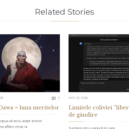
Related Stories
Comments
026
7
MAY 25, 2026

Dawa – luna meritelor
Limitele coliviei ”liber
de gândire
pus să scriu acest articol
ne aflăm chiar la
Suntem într-o epocă în care