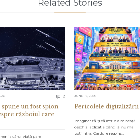
Related Stories
Comments
026
2
JUNE 14, 2026

 spune un fost spion
Pericolele digitalizării
espre războiul care
Imaginează-ți că într-o dimineață
deschizi aplicația băncii și nu mai
poți intra. Cardul e respins…
meni a căror viață pare