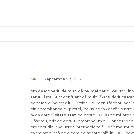
MR
September 12, 2013
Am descoperit, de mult, cã cel mai periculos lucru în vi
sensul ãsta. Sunt conºtient cã mulþi ºi-ar fi dorit ca 
generaþie înaintea lui Cristian Boureanu fãceau bani 
din contrabanda cu petrol, inclusiv prin vânzãri dintre 
avea datorii
cãtre
stat
de peste 10.000 de miliarde d
Bãsescu, prin celebrul Memorandum cu Banca Mondialã
procedurile, evaluarea internaþionalã – prin mai multe
examinate însã de o comisie senatorialã, în 2008 (textul