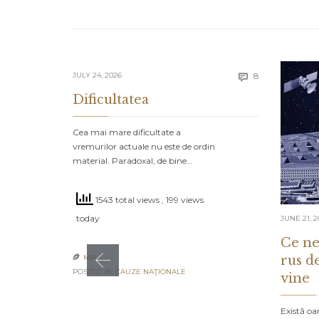
Comments
JULY 24, 2026
8

Dificultatea
Cea mai mare dificultate a
vremurilor actuale nu este de ordin
material. Paradoxal, de bine…
1543 total views
, 199 views
today
JUNE 21, 2
Ce ne
rus d
MR

POSTED IN:
CAUZE NAŢIONALE
vine
Există oa