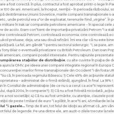
re a fost corectã. În plus, contractul a fost aprobat printr-o lege în P
 100 de ani. Americanii, la început, nemþii – în perioada rãzboiului, so
upã destrãmarea Uniunii Sovietice, marile companii transnaþionale s-a
tc., unde petrolul era uºor de exploatat, terenurile fiind „virgine”. În 
e militare în Irak iar companiile petroliere americane – în special cele
e de acolo. Eram conºtient de importanþa privatizãrii Petrom ºi a stabili
„cine controleazã Petrom, controleazã economia; cine controleazã e
koil preluase, deja, una sau douã rafinãrii. Îmi era clar cã nu este bine
gurã þarã. La fel, am gândit ºi pentru sectorul siderurgic. ªi, se pare, a
 Tony Blair o eventualã privatizare cu British Petroleum. Dan Ioan Po
lii americani, companii posibil interesate. Pentru raþiunile prezentate
cumpãrarea staþiilor de distribuþie
, cu alte cuvinte în piaþa de 
a ajuns la OMV, pe ideea unei companii integrate regional în Europa 
 concurenþei marilor firme transnaþionale din Occident ºi din fosta UR
 ºtiu cã, în perioada regimului Bãsescu: 1) Cele 49% din acþiunile statul
rietatea – administrat de o firmã strãinã), ajungând, în final. La 18% !;
 în Consiliul de administraþie (de ce nu s-a cerut ca aceºti reprezenta
lui, dupã 2004, în companie?); 3) Cã nu a fost folositã niciodatã „acþi
are a noii societãþi; 4) Cã nu au fost urmãrite, cu atenþie, clauzele post
þii de peste 1 miliard de euro ºi a plãtit, în aceºti ani, 45 miliarde lei l
lul ºi gazele…
Timp de 8 ani, tot felul de idioþi au afirmat cã „am vân
t felul de legende. Pe una dintre ele, am auzit-o zilele trecute la telev