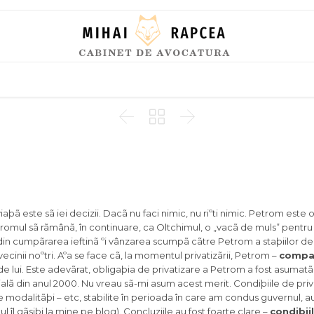
Skip
to
content



aþã este sã iei decizii. Dacã nu faci nimic, nu riºti nimic. Petrom este o
Petromul sã rãmânã, în continuare, ca Oltchimul, o „vacã de muls” pentru
din cumpãrarea ieftinã ºi vânzarea scumpã cãtre Petrom a staþiilor d
vecinii noºtri. Aºa se face cã, la momentul privatizãrii, Petrom –
compan
e lui. Este adevãrat, obligaþia de privatizare a Petrom a fost asumatã
 din anul 2000. Nu vreau sã-mi asum acest merit. Condiþiile de priv
 modalitãþi – etc, stabilite în perioada în care am condus guvernul, au
 îl gãsiþi la mine pe blog). Concluziile au fost foarte clare –
condiþii