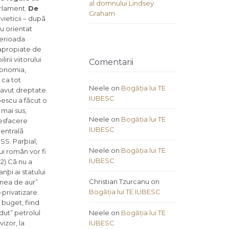
al domnului Lindsey
arlament.
De
Graham
vieticii – dupã
u orientat
perioada
 apropiate de
rii viitorului
Comentarii
conomia,
 ca tot
Neele
on
Bogăția lui TE
m avut dreptate.
IUBESC
pescu a fãcut o
 mai sus,
Neele
on
Bogăția lui TE
desfacere
IUBESC
Centralã
SS. Parþial,
Neele
on
Bogăția lui TE
ui român vor fi
IUBESC
 2) Cã nu a
nþi ai statului
Christian Tzurcanu
on
unea de aur”
Bogăția lui TE IUBESC
-privatizare.
a buget, fiind
dut” petrolul
Neele
on
Bogăția lui TE
izor, la
IUBESC