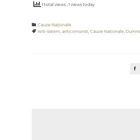
1 total views
, 1 views today
Category

Cauze Naţionale
Tags

Anti-sistem
,
anticomunist
,
Cauze Nationale
,
Dumne
