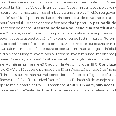
hael Guest venise la guvern sã aucã un investitor pentru Petrom. Speri
 plecat la Râmnicu Vâlcea. În timpul ãsta, Guest – în calitatea pe care i-o
ansparenþa – ambasadorii se plimbau pe unde vroiau în clãdirea guvernu
e – ieºise sã facã pipi. În realitate, prin contractul de privatizare,
s-a
ândut” petrolul. Concesionarea a fost acordatã pentru
o perioadã de
u am fost de acord).
Aceastã perioadã se încheie la sfârºitul anu
ele ºi, poate, sã reînfintãm o companie naþionalã – care ar putea sã f
cvent aceste aspecte, având ºi experienþa de fost ministru al Reforme
proiect ºi sper cã, poate, l-a discutat zilele trecute, cu ocazia primiri
Cu atât mai mult cu cât, pe baza procesului intentat la Haga, la iniþia
me din Marea Neagrã, avem posibilitatea sã investim sume importante 
aian Bãsescu, la aceeaºi întâlnire, se felicita cã „România nu a vândut,
sale, România nu mai are 49% acþiuni la Petrom ci doar 18%.
Concluzi
tre OMV s-a fãcut pe o perioadã de 10 ani. Aceastã perioadã se încheie
ur ºi simplu, statul român nu mai concesioneazã petrolul ºi gazele cãtre 
escu, ar fi fixatã la un nivel foarte înalt, astfel încât sã descurajeze
ropriile mâini soarta petrolului românesc!
Anul 2013 va fi, sub acest
 ori aceeaºi greºealã! Sã dovedim cã ceea ce spunem la televizor, 