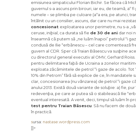
emisiunea simpaticului Florian Bichir. Se fãcea cã Mic
guvernul s-a ascuns prin birouri, iar eu, de teamã, aº fi
numele – se plimba pe culoare (aºa era, pe atunci, tr
întâlnit cu un consilier, ascuns, dar care nu mai rezistas
concesionat
exploatarea unor perimetre, nu s-a „v
ceruse, iniþial, ca durata sã fie
de 30 de ani
dar noi n
înseamnã cã putem sã „ne luãm înapoi” petrolul ºi gaz
condusã de Ilie ªerbãnescu – cel care comenteazã fre
guvern al CDR. Sper cã Traian Bãsescu va susþine acest 
cu directorul general executiv al OMV, Gerhard Roiss. 
pentru delimitarea faþã de Ucraina a zonelor mariti
exploata zãcãmintele de petrol ºi gaze de acolo. Tot Tr
10% din Petrom” fãrã sã explice de ce, în mandatele 
clar, concesionarea (nu vânzarea) de petrol ºi gaze cã
anului 2013. Existã douã variante de soluþie: a) fie, p
redevenþa, pe care ar putea sã o stabileascã Ilie ªerbãn
eventual interesatã. A venit, deci, timpul sã luãm în p
test pentru Traian Bãsescu
. Sã nu facem de douã
în practicã.
s
ursa:
nastase.wordpress.com
]]>