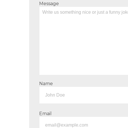
Message
Name
Email