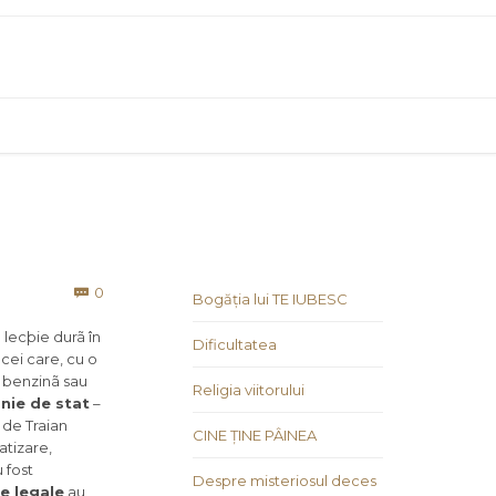
Comments
0

Bogăția lui TE IUBESC
 lecþie durã în
Dificultatea
 cei care, cu o
e benzinã sau
Religia viitorului
ie de stat
–
 de Traian
CINE ȚINE PÂINEA
atizare,
 fost
Despre misteriosul deces
le legale
au