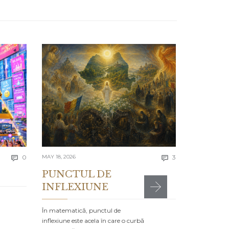
APRIL 13, 2026
Lecția 
Se spune că e
greșelile alto
timpul…
4781 to
Comments
Comments
today
0
MAY 18, 2026
3


PUNCTUL DE
INFLEXIUNE
MR

POSTED IN:
CA
În matematică, punctul de
inflexiune este acela în care o curbă