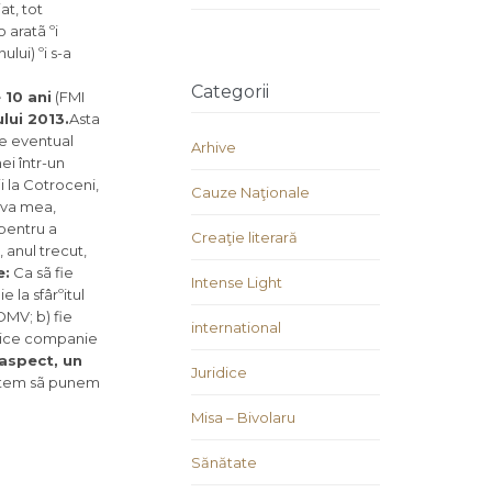
at, tot
 aratã ºi
lui) ºi s-a
Categorii
 10 ani
(FMI
lui 2013.
Asta
ie eventual
Arhive
i într-un
i la Cotroceni,
Cauze Naţionale
tiva mea,
pentru a
Creaţie literară
 anul trecut,
e:
Ca sã fie
Intense Light
 la sfârºitul
OMV; b) fie
international
 orice companie
 aspect, un
Juridice
putem sã punem
Misa – Bivolaru
Sănătate