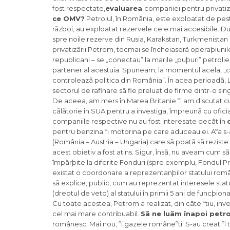
fost respectate,
evaluarea
companiei pentru privatiza
ce OMV?
Petrolul, în România, este exploatat de peste
rãzboi, au exploatat rezervele cele mai accesibile. D
spre noile rezerve din Rusia, Karakstan, Turkmenistan e
privatizãrii Petrom, tocmai se încheiaserã operaþiunil
republicani – se „conectau” la marile „puþuri” petrolier
partener al acestuia. Spuneam, la momentul acela, 
controleazã politica din România”. În acea perioadã, Lu
sectorul de rafinare sã fie preluat de firme dintr-o sin
De aceea, am mers în Marea Britanie ºi am discutat cu
cãlãtorie în SUA pentru a investiga, împreunã cu oficia
companiile respective nu au fost interesate decât în
pentru benzina ºi motorina pe care aduceau ei. Aºa s-
(România – Austria – Ungaria) care sã poatã sã reziste
acest obietiv a fost atins. Sigur, însã, nu aveam cum sã
împãrþite la diferite Fonduri (spre exemplu, Fondul Prop
existat o coordonare a reprezentanþilor statului român
sã explice, public, cum au reprezentat interesele statu
(dreptul de veto) al statului în primii 5 ani de funcþion
Cu toate acestea, Petrom a realizat, din câte ºtiu, investi
cel mai mare contribuabil.
Sã ne luãm înapoi petro
românesc. Mai nou, ºi gazele româneºti. S-au creat ºi to