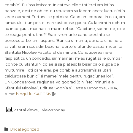
corabie’. Eu insa insistam. In cateva clipe toti trei am intins
panzele, desi de obicei nu reuseam sa facem acest lucru nici in
zece oameni. Furtuna se potolea. Cand am coborat in cala, am
ramas uluiti: un peste mare astupase gaura. Cu lacrimi in ochi m-
au inconjurat marinarii si ma intrebau: ‘Capitane, spune-ne, cine
se roaga pentru tine?’ Era in vremurile cand credinta se
persecuta. Le-am raspuns: ‘Bunica si mama, dar iata cine ne-a
salvat’, si am scos din buzunar portofelul unde pastram iconita
Sfantului Nicolae Facatorul de minuni. Conducerea ne-a
rasplatit cu un concediu, iar marinarii m-au rugat sa le cumpar
iconite cu Sfantul Nicolae si sa platesc la biserica o slujba de
multumire. Toti care erau pe corabie au transmis salutari
calduroase bunicii si mamei mele pentru rugaciunea lor”.
L.N.Goncearova, regiunea Volgograd (din: “Noi minuni ale
Sfantului Nicolae“, Editura Sophia si Cartea Ortodoxa, 2004,
sursa:
blogul lui SACCSIV
]]>
2 total views
, 1 views today
Category

Uncategorized