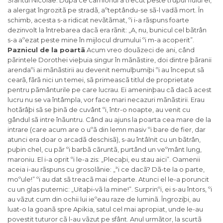
Sfântul Nicolae. Dupã ce camionul a trecut peste trupul fiului ei,
a alergat îngrozitã pe stradã, aºteptându-se sã-l vadã mort. În
schimb, acesta s-a ridicat nevãtãmat, ºi i-a rãspuns foarte
dezinvolt la întrebarea dacã era rãnit: „A, nu, bunicul cel bãtrân
s-a aºezat peste mine în mijlocul drumului ºi m-a acoperit”.
Paznicul de la poartã
Acum vreo douãzeci de ani, când pãrintele Dorothei vieþuia singur în mãnãstire, doi dintre þãranii arendaºi ai mãnãstirii au devenit nemulþumiþi ºi au început sã cearã, fãrã nici un temei, sã primeascã titlul de proprietate pentru pãmânturile pe care lucrau. Ei ameninþau cã dacã acest lucru nu se va întâmpla, vor face mari necazuri mãnãstirii. Erau hotãrâþi sã se þinã de cuvânt ºi, într-o noapte, au venit cu gândul sã intre înãuntru. Când au ajuns la poarta cea mare de la intrare (care acum are o uºã din lemn masiv ºi bare de fier, dar atunci era doar o arcadã deschisã), s-au întâlnit cu un bãtrân, puþin chel, cu pãr ºi barbã cãruntã, purtând un veºmânt lung, maroniu. El i-a oprit ºi le-a zis: „Plecaþi, eu stau aici”. Oamenii aceia i-au rãspuns cu grosolãnie: „ªi ce dacã? Dã-te la o parte, moºule!” ºi au dat sã treacã mai departe. Atunci el le-a poruncit cu un glas puternic: „Uitaþi-vã la mine!”. Surprinºi, ei s-au întors, ºi au vãzut cum din ochii lui ieºeau raze de luminã. Îngroziþi, au luat-o la goanã spre Apikia, satul cel mai apropiat, unde le-au povestit tuturor cã l-au vãzut pe sfânt. Anul urmãtor, la scurtã vreme dupã ziua Sfântului Nicolae, unul dintre acei bãrbaþi a adus un artos[ii] uriaº pentru praznic, iar egumenul, zâmbind, l-a întrebat: „Mai aveþi de gând sã-mi faceþi necazuri?”. Ruºinat, omul a rãspuns încet: „Nu” ºi i-a dat egumenului prinosul sãu cãtre sfânt. (Istorisite de Maica Nectaria McLees, fiica duhovniceascã a pãrintelui Dorothei) Un nou Saul vine în Bisericã Dragostea lui Dumnezeu se împãrtãºeºte în chip negrãit în cãile prin care harul mântuitor cerceteazã sufletele oamenilor. Nu cunoaºte distanþe, nici nu e pãrtinitoare, nu priveºte la culoare, trib, origine etnicã, serviciu sau poziþie socialã în lume. Dragostea, întrupatã în Persoana Mântuitorului nostru Iisus Hristos, voieºte sã îmbrãþiºeze, dacã e cu putinþã, întregul neam omenesc, dar este împiedicatã de iubirea de sine ºi de individualism. Cu toate acestea, acolo unde întâmpinã o luptã sincerã pentru mântuire, unde gãseºte mâini ridicate ºi genunchi plecaþi, pãrãseºte cerurile ºi se pogoarã. Dragostea Tatãlui este miºcatã pentru împlinirea intenþiei sale într-un mod propriu, necunoscut nouã. Fraþilor, ascultaþi o poveste din câmpul Misiunii. Nici mãcar Pavel, Apostolul neamurilor, n-a crezut cã pe drumul spre Damasc se va întâlni cu Domnul pe Care-L prigonea. Nici Sfântul Ciprian, în încercãrile lui de a ieºi biruitor asupra credinþei ºi cumpãtãrii unei tinere, Iustina, nu se aºtepta sã se întâlneascã cu adevãratul Dumnezeu. Numai atunci când este inclusã printre acestea ºi alte exemple din istoria Bisericii noastre, prezenta naraþiune nu stârneºte nedumeriri, inclusã aºa cum este în lungul ºir al dovezilor nemãrginitei iubiri a lui Dumnezeu pentru om. O prezint aºa cum am auzit-o de la însuºi noul Saul, bãºtinaºul Tamboue. Într-o dimineaþã de ianuarie din 1991, pãrintele Iacov, un preot bãºtinaº, a intrat în curtea Centrului Misionar împreunã cu un tânãr zairez – Tamboue. M-au salutat cu cãldurã, iar pãrintele Iacov mi-a zis de faþã cu tânãrul: „Vrea sã devinã ortodox. Îl dau pe mâna ta sã-i spui tu ce crezi de cuviinþã”. În loc sã-l bombardez cu întrebãri, i-am cerut omului sã-mi spunã povestea vieþii lui ºi cum de ajunsese aici. Era slab, cu o privire serioasã, calm ºi stãpân pe sine, nu avea mai mult de 30 de ani. „M-am nãscut în Lubumbashi, fiind singurul fiu al unor pãrinþi evlavioºi, de religie catolicã. Am frecventat biserica ºi am urmat sfaturile pãrinþilor mei legate de Dumnezeu ºi mântuire încã din primii ani ai vieþii. Atunci când am împlinit 20 de ani, influenþat de propovãduirea sfântã-spiritualã ºi sfântã-scripturisticã a penticostalilor, am intrat în comunitatea acestora. Iubeam studiul Sfintelor Scripturi, dedicând-mã cu multã râvnã acesteia. Credeam cã am gãsit adevãrata bisericã ºi mã gândeam cã ar fi bine sã încerc sã-i ajut ºi pe alþii pe dificila cale a mântuirii. Celor mai în vârstã decât mine le fãcea mare plãcere sã vadã ce râvnã aveam pentru învãþare ºi activitate religioasã, propunându-mã dupã o vreme sã fiu pastor al unei comunitãþi. La puþin timp dupã aceea, mã aºtepta o treaptã mai înaltã. Mi-au dat scaunul de învãþãtor ºi predicator pentru o zonã destul de întinsã, care includea în întregime Lubumbashi ºi împrejurimile. M-am dedicat propovãduirii Cuvântului lui Dumnezeu, fãcând acest lucru nu numai cu o simplã râvnã, ci ca un fanatic. Mã simþeam cumva privilegiat, cãci mã aflam pe fericita poziþie de a fi deasupra altora, putând sã-i conduc unde voiam cu interpretãrile mele la Scripturã. Am petrecut doi ani vizitând parohii ºi cãlãuzind pastori prin teribilele mele predici. N-am ezitat niciodatã sã le vorbesc ºi autoritãþilor, eu fiind acela care l-am convertit pe guvernatorul din Lubumbashi, rupându-l de Papism ºi aducându-l la Penticostalism, precum ºi pe diferiþi alþi oameni. Într-o zi, pe când citeam Noul Testament, am observat cã noi nu împlineam anumite sarcini, învãþãturi ºi mesaje pe care Hristos le dãduse Apostolilor. De pildã, El le-a dat Apostolilor ºi succesorilor acestora puterea de a lega ºi dezlega pãcatele (Ioan 20:22-23). Sub chipul pâinii ºi al vinului, El le-a dat sã se împãrtãºeascã cu Trupul ºi Sângele Sãu spre viaþa de veci. Le-a poruncit sã-i boteze pe adepþii noii credinþe etc. Toate acestea au ridicat multe semne de întrebare în inima mea, deoarece predicile mele nu luau în considerare aceste porunci ºi promisiuni ale Domnului. M-am neliniºtit ºi am început sã mã întreb: «Poate cã religia pe care o urmez greºeºte, iar eu merg pe calea amãgirii». Mi-am zis cã pânã în momentul în care voi fi în stare sã rãspund la aceste întrebãri care mã tulburau atât de mult, încât nu-mi dãdeau nici somn, n-am sã mai propovãduiesc nimãnui, pãrãsind toate fãrã a spune nimic nimãnui. M-am dus în Kolwezi ºi am închiriat o colibã de paie ºi m-am apucat sã fac ceva comerþ, suficient pentru a-mi asigura hrana de fiecare zi. Am încetat sã mai merg la biserici. În schimb, mã rugam astfel: «Dumnezeul meu, ºtiu cã Tu ai lãsat pe pãmânt o singurã Bisericã adevãratã. Penticostalii ºi alþii mi-au zis cã Biserica primarã ºi-a încetat existenþa. Cu toate acestea, cum ar putea cineva tâlcui cuvintele Tale: porþile iadului nu o vor birui (Matei 16:18). În acest caz Biserica Ta existã, ºi este una singurã. Lumineazã-mã ca sã o pot recunoaºte ºi sã-i urmez ei». N-am încetat zi ºi noapte sã îndeplinesc aceastã singurã lucrare: rugãciunea cãtre Dumnezeu pentru a-mi descoperi Biserica Sa. Au trecut doi ani ºi n-am primit nici un rãspuns sau vreo confirmare de vreun fel. Gândurile necredinþei m-au împresurat. Norii disperãrii m-au învãluit. Dar Dumnezeu, în bunãtatea Sa, a vãzut necazul meu ºi n-a întârziat sã-mi descopere ceea ce doream. Într-o noapte am vãzut în somn o persoanã pe care n-o cunoºteam, îmbrãcatã în negru. Era un veºmânt european, o sutanã neagrã purtatã de cineva cu barbã albã, privirea îi era paºnicã ºi afectivã, iar ochii îi erau plini de dragoste ºi compasiune. S-a apropiat de mine ºi mi-a vorbit în swahili. M-am mirat, cum se face cã acel om, european fiind, cunoaºte limba swahili? Mi-a spus cuvânt cu cuvânt urmãtoarele: «Sunt Sfântul Nicolae. Dacã vrei sã te mântuieºti, urmeazã-mi Biserica». Dupã ce m-a binecuvântat a dispãrut imediat. M-am sculat într-o stare de uimire ºi m-am întrebat cine ar putea fi acest preot alb care ºtie swahili ºi care Bisericã era Biserica lui. Cine ar putea sã mã ducã la aceastã Bisericã? Am ieºit afarã ºi am început sã întreb cãrei Biserici îi aparþine Sfântul Nicolae. Dupã câteva zile bune de investigaþii fãrã rost, Dumnezeu l-a trimis pe solul sãu: o femeie creºtin ortodoxã din parohia Sfântul Gheorghe din Kolwezi, care auzise de cãutãrile mele, se bucurase foarte mult cã-mi putea da rãspunsuri la cãutãrile mele. M-a dus la pãrintele Iacov care locuieºte acolo, iar pãrintele Iacov m-a adus astãzi, aici la Misiune.” Iatã cât de chinuitoare a fost calea prin care acest tânãr ºi-a gãsit pacea în sânul adevãratei Biserici, care este Maica noastrã a tuturor. „Mare este Dumnezeul nostru!” Tânãrul a frecventat cursurile de catehism cu râvnã ºi smerenie pânã în ziua botezului sãu. Citeºte cãrþi ortodoxe cu o sfântã râvnã, pregãtit, dupã cum mi-a spus, pentru a sluji cândva ca preot Biserica, numai dacã ºi Dumnezeu va voi. Faþã de foºtii sãi pastori ºi învãþãtori dintre Penticostali el îºi menþine o poziþie prietenoasã, deºi rezervatã, distantã în acelaºi timp. El are dubii serioase în privinþa existenþei adevãrului în comunitatea lor. Mãrturiseºte cã trecerea printre ei a constituit o etapã premergãtoare cãtre brusca schimbare ºi intrare în Ortodoxie. În acest fel, o luminã a lui Hristos a început sã lumineze în întunericul spiritual din jungla Africanã. La o lunã de la întâlnirea noastrã, tânãrul a venit sã mã vadã din nou, ca sã-mi spunã cum sporea pe aceastã nouã cale a vieþii lui, ºi iatã aici un nou episod pe care el mi l-a relatat: „Într-o searã, pe când citeam Epistola Sfântului Iacov, am simþit deodatã o uºoarã adiere înviorãtoare care sufla în jurul meu. A trecut prin mine, umplându-mi toatã fiinþa cu bucurie ºi pace duhovniceascã. Am fost pentru prima datã când am experiat asemenea simþãminte sfinte. În acelaºi timp, puteam auzi un glas care spunea: «Pãrãseºte toate ereziile ºi urmeazã Biserica Ortodoxã fãrã ºovãire». Pãrinte, nu am nici o îndoialã cã acum aparþin de adevãrata ºi vechea Bisericã a lui Hristos. Dau slavã lui Dumnezeu cã Biserica Ortodoxã este prezentã aici în oraºul nostru, atât de aproape de noi. Vã mulþumesc vouã, care sunteþi apostoli ai Domnului, pentru cã aþi venit în þara noastrã. Rugaþi-vã pentru mine sã vã urmez spre slava Hristosului nostru.” S-a botezat cu numele de Nicolae, iar în prezent locuieºte în Lubumbashi, lucrând acolo pentru Dumnezeu în sânul Bisericii Sale. (Din „Cuviosul Cosma Athonitul, Apostol în Zair”, Ed. Egumeniþa, 2004). Ca Dumnezeu si sfintii sai nu s-au “retras” din lume, asa cum afirma unii protestanti, si c