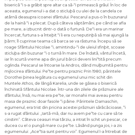
bisericã ºi s-a grãbit spre altar ca sã-ºi primeascã grâul. În loc de
aceasta, egumenul i-a dat o sticluþã cu ulei de la candela ce
atârnã deasupra icoanei sfântului. Pescarul a pus-o în buzunarul
de la hainã ºi a plecat. Dupã câteva sãptãmâni, pe când se afla
pe mare, a izbucnit dintr-o datã o furtunã. Deºi era un marinar
încercat, furtuna s-a înteþit ºi îi era cu neputinþã sã mai ajungã la
þãrm; îl cuprinse teama cã barca se va rãsturna. Începu sã se
roage Sfântului Nicolae ºi, amintindu-ºi de uleiul sfinþit, scoase
sticluþa din buzunar ºi o turnã în mare. De îndatã, vântul încetã,
iar în scurtã vreme apa din jurul bãrcii deveni liniºtitã precum
oglinda. Pescarul se întoarse la Andros, dând mulþumitã pentru
mijlocirea sfântului. Peºte pentru praznic Prin 1980, pãrintele
Dorothei þinea legãtura cu egumenul unui mic schit din
Muntele Athos, de lângã Karelia, unde se gãsea o bisericã
închinatã Sfântului Nicolae. Într-una din zilele de prãznuire ale
sfântului, însã, nu mai era peºte, iar monahii mai aveau pentru
masa de praznic doar fasole ºi pâine. Pãrintele Damaschin,
egumenul, era trist din pricina acestei prãznuiri sãrãcãcioase, ºi
s-a rugat sfântului: „Iartã-mã, dar nu avem peºte cu care sã te
cinstim”. Câteva ceasuri mai târziu, a intrat în schit un pescar, ce
ducea cu el o pungã mare cu peºte. Lãsând punga jos, i-a zis
egumenului: „Aceºtia sunt pentru voi”. Egumenul l-a întrebat de