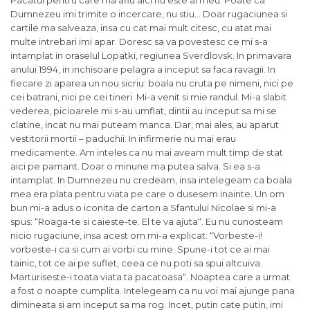
Pacatul pentru care ma aflu aici nu este al meu. Poate ca
Dumnezeu imi trimite o incercare, nu stiu… Doar rugaciunea si
cartile ma salveaza, insa cu cat mai mult citesc, cu atat mai
multe intrebari imi apar. Doresc sa va povestesc ce mi s-a
intamplat in oraselul Lopatki, regiunea Sverdlovsk. In primavara
anului 1994, in inchisoare pelagra a inceput sa faca ravagii. In
fiecare zi aparea un nou sicriu: boala nu cruta pe nimeni, nici pe
cei batrani, nici pe cei tineri. Mi-a venit si mie randul. Mi-a slabit
vederea, picioarele mi s-au umflat, dintii au inceput sa mi se
clatine, incat nu mai puteam manca. Dar, mai ales, au aparut
vestitorii mortii – paduchii. In infirmerie nu mai erau
medicamente. Am inteles ca nu mai aveam mult timp de stat
aici pe pamant. Doar o minune ma putea salva. Si ea s-a
intamplat. In Dumnezeu nu credeam, insa intelegeam ca boala
mea era plata pentru viata pe care o dusesem inainte. Un om
bun mi-a adus o iconita de carton a Sfantului Nicolae si mi-a
spus: “Roaga-te si caieste-te. El te va ajuta“. Eu nu cunosteam
nicio rugaciune, insa acest om mi-a explicat: “Vorbeste-i!
vorbeste-i ca si cum ai vorbi cu mine. Spune-i tot ce ai mai
tainic, tot ce ai pe suflet, ceea ce nu poti sa spui altcuiva.
Marturiseste-i toata viata ta pacatoasa“. Noaptea care a urmat
a fost o noapte cumplita. Intelegeam ca nu voi mai ajunge pana
dimineata si am inceput sa ma rog. Incet, putin cate putin, imi