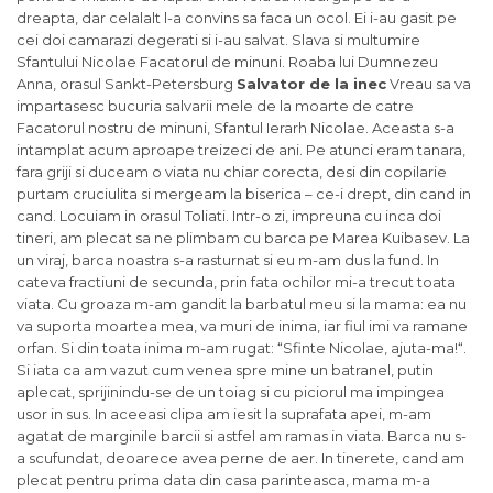
dreapta, dar celalalt l-a convins sa faca un ocol. Ei i-au gasit pe
cei doi camarazi degerati si i-au salvat. Slava si multumire
Sfantului Nicolae Facatorul de minuni. Roaba lui Dumnezeu
Anna, orasul Sankt-Petersburg
Salvator de la inec
Vreau sa va
impartasesc bucuria salvarii mele de la moarte de catre
Facatorul nostru de minuni, Sfantul Ierarh Nicolae. Aceasta s-a
intamplat acum aproape treizeci de ani. Pe atunci eram tanara,
fara griji si duceam o viata nu chiar corecta, desi din copilarie
purtam cruciulita si mergeam la biserica – ce-i drept, din cand in
cand. Locuiam in orasul Toliati. Intr-o zi, impreuna cu inca doi
tineri, am plecat sa ne plimbam cu barca pe Marea Kuibasev. La
un viraj, barca noastra s-a rasturnat si eu m-am dus la fund. In
cateva fractiuni de secunda, prin fata ochilor mi-a trecut toata
viata. Cu groaza m-am gandit la barbatul meu si la mama: ea nu
va suporta moartea mea, va muri de inima, iar fiul imi va ramane
orfan. Si din toata inima m-am rugat: “Sfinte Nicolae, ajuta-ma!“.
Si iata ca am vazut cum venea spre mine un batranel, putin
aplecat, sprijinindu-se de un toiag si cu piciorul ma impingea
usor in sus. In aceeasi clipa am iesit la suprafata apei, m-am
agatat de marginile barcii si astfel am ramas in viata. Barca nu s-
a scufundat, deoarece avea perne de aer. In tinerete, cand am
plecat pentru prima data din casa parinteasca, mama m-a