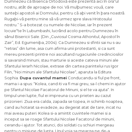
Dupa cuvantul mamei
Conducandu-si fiul pe front,
mama i-a spus: “Kolea, cand iti va fi mai greu, sa-l chemi in ajutor
pe Sfantul Nicolae Facatorul de Minuni, si el te va ajuta“. In
timpul unei lupte, fiul ei impreuna cu un prieten au cazut
prizonieri. Ziua era calda, zapada se topea, in schimb noaptea,
cand au hotarat sa evadeze, au degerat atat de tare, incat nu
mai aveau puteri. Kolea si-a amintit cuvintele mamei si a
inceput sa se roage Sfantului Nicolae Facatorul de minuni,
cerandu-i ajutor. Tot atunci, doi soldati cu schiuri mergeau
pentru o misiune de lupta. Unul voia sa mearga pe de-a