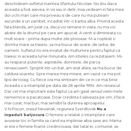
deschideam sufletul inaintea Sfantului Nicolae. Nu stiu daca
aceasta a fost aievea, in vis sau in delir, insa vedeam in fata mea
doi ochi mari care ma priveau si de care nu ma puteam
ascunde si un zambet, incadrat intr-o barba alba. Privind acesta
fata blanda, am jurat ca, daca voi ramane in viata, nu ma voi
abate de la drumul pe care am apucat. A venit si dimineata cu
mult soare – prima dupa multe zile ploioase. M-a coplesit o
dorinta mare sa traiesc, sa ma bucur de soare, de iarba, de
oameni. Sufletul mi-era invaluit de multumire pentru faptul ca
traiesc in aceasta lume minunata. Am inteles ca rezistasem. Mi-
au reaparut puterile, aspiratiile, dorintele, de parca
renascusem. Sprijinit intr-un bat, am iesit afara, sa ma bucur de
caldura soarelui. Spre marea mea mirare, am vazut ca ma pot
lipsi de toiag. Cu fiece ora ma simteam din ce in ce mai bine.
Aceasta s-a intamplat pe data de 28 aprilie 1994. Am renascut.
Dar cel mai important este faptul ca am gasit sensul vietii mele
nemernice si pacatoase. Doar credinta il salveaza pe om, il face
mai curat, mai bun, mai sensibil la durerea aproapelui.
V.N.Piscun, orasul Neviansk, regiunea Sverdlovsk
Nu a
ingaduit batjocura
O femeie a relatat o intamplare care
avusese loc in familia sa cand ea implinise abia sase ani. Mama
ei era o femeie foarte credincioasa, dar tatal ei, comunist, se