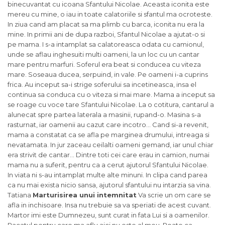
binecuvantat cu icoana Sfantului Nicolae. Aceasta iconita este
mereu cu mine, o iau in toate calatoriile si sfantul ma ocroteste.
In ziua cand am placat sa ma plimb cu barca, iconita nu era la
mine. In primii ani de dupa razboi, Sfantul Nicolae a ajutat-o si
pe mama. I s-a intamplat sa calatoreasca odata cu camionul,
unde se aflau inghesuiti multi oameni, la un loc cu un cantar
mare pentru marfuri. Soferul era beat si conducea cu viteza
mare. Soseaua ducea, serpuind, in vale. Pe oameni i-a cuprins
frica. Au inceput sa-i strige soferului sa incetineasca, insa el
continua sa conduca cu o viteza si mai mare. Mama a inceput sa
se roage cu voce tare Sfantului Nicolae. La o cotitura, cantarul a
alunecat spre partea laterala a masinii, rupand-o. Masina s-a
rasturnat, iar oamenii au cazut care incotro… Cand si-a revenit,
mama a constatat ca se afla pe marginea drumului, intreaga si
nevatamata. In jur zaceau ceilalti oameni gemand, iar unul chiar
era strivit de cantar… Dintre toti cei care erau in camion, numai
mama nu a suferit, pentru ca a cerut ajutorul Sfantului Nicolae.
In viata ni s-au intamplat multe alte minuni. In clipa cand parea
ca nu mai exista nicio sansa, ajutorul sfantului nu intarzia sa vina.
Tatiana
Marturisirea unui intemnitat
Va scrie un om care se
afla in inchisoare. Insa nu trebuie sa va speriati de acest cuvant.
Martor imi este Dumnezeu, sunt curat in fata Lui si a oamenilor.