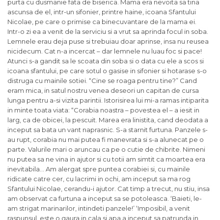
purta cu dusmanie fata de biserica. Mama era nevoita sa tina
ascunsa de el, intr-un sifonier, printre haine, icoana Sfantului
Nicolae, pe care o primise ca binecuvantare de la mama ei.
Intr-o zi ea a venit de la serviciu si a vrut sa aprinda focul in soba.
Lemnele erau deja puse si trebuiau doar aprinse, insa nu reusea
nicidecum. Cat n-a incercat – dar lemnele nu luau foc si pace!
Atunci s-a gandit sa le scoata din soba si o data cu ele a scos si
icoana sfantului, pe care sotul o gasise in sifonier si hotarase s-o
distruga cu mainile sotiei. “Cine se roaga pentru tine?” Cand
eram mica, in satul nostru venea deseori un capitan de cursa
lunga pentru a-si vizita parintii. Istorisirea lui mi-a ramas intiparita
in minte toata viata: “Corabia noastra – povestea el – a iesit in
larg, ca de obicei, la pescuit. Marea era linistita, cand deodata a
inceput sa bata un vant naprasnic. S-a starnit furtuna. Panzele s-
au rupt, corabia nu mai putea fi manevrata si s-a alunecat pe o
parte. Valurile mari o aruncau ca pe o cutie de chibrite. Nimeni
nu putea sa ne vina in ajutor si cu totii am simtit ca moartea era
inevitabila… Am alergat spre puntea corabiei si, cu mainile
ridicate catre cer, cu lacrimi in ochi, am inceput sa ma rog
Sfantului Nicolae, cerandu-i ajutor. Cat timp a trecut, nu stiu, insa
am observat ca furtuna a inceput sa se potoleasca. ‘Baieti, le-
am strigat marinarilor, intindeti panzele!’ ‘Imposibil, a venit
raspunsul, este o gaura in cala si apa a inceput sa patrunda in