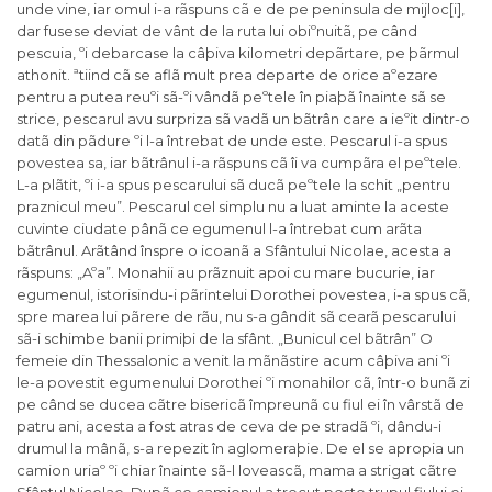
unde vine, iar omul i-a rãspuns cã e de pe peninsula de mijloc[i],
dar fusese deviat de vânt de la ruta lui obiºnuitã, pe când
pescuia, ºi debarcase la câþiva kilometri depãrtare, pe þãrmul
athonit. ªtiind cã se aflã mult prea departe de orice aºezare
pentru a putea reuºi sã-ºi vândã peºtele în piaþã înainte sã se
strice, pescarul avu surpriza sã vadã un bãtrân care a ieºit dintr-o
datã din pãdure ºi l-a întrebat de unde este. Pescarul i-a spus
povestea sa, iar bãtrânul i-a rãspuns cã îi va cumpãra el peºtele.
L-a plãtit, ºi i-a spus pescarului sã ducã peºtele la schit „pentru
praznicul meu”. Pescarul cel simplu nu a luat aminte la aceste
cuvinte ciudate pânã ce egumenul l-a întrebat cum arãta
bãtrânul. Arãtând înspre o icoanã a Sfântului Nicolae, acesta a
rãspuns: „Aºa”. Monahii au prãznuit apoi cu mare bucurie, iar
egumenul, istorisindu-i pãrintelui Dorothei povestea, i-a spus cã,
spre marea lui pãrere de rãu, nu s-a gândit sã cearã pescarului
sã-i schimbe banii primiþi de la sfânt. „Bunicul cel bãtrân” O
femeie din Thessalonic a venit la mãnãstire acum câþiva ani ºi
le-a povestit egumenului Dorothei ºi monahilor cã, într-o bunã zi
pe când se ducea cãtre bisericã împreunã cu fiul ei în vârstã de
patru ani, acesta a fost atras de ceva de pe stradã ºi, dându-i
drumul la mânã, s-a repezit în aglomeraþie. De el se apropia un
camion uriaº ºi chiar înainte sã-l loveascã, mama a strigat cãtre