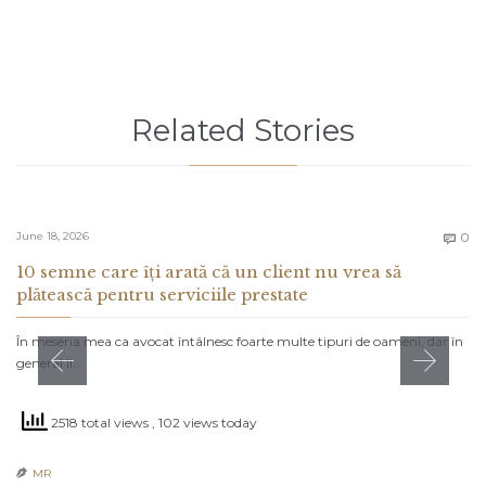
Related Stories
C
June 18, 2026
0

10 semne care îți arată că un client nu vrea să
plătească pentru serviciile prestate
În meseria mea ca avocat întâlnesc foarte multe tipuri de oameni, dar în
general îi…
2518 total views
, 102 views today
MR
