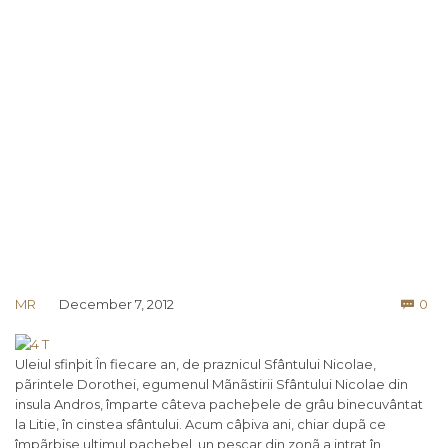
Co
MR
December 7, 2012
0

Uleiul sfinþit În fiecare an, de praznicul Sfântului Nicolae,
pãrintele Dorothei, egumenul Mãnãstirii Sfântului Nicolae din
insula Andros, împarte câteva pacheþele de grâu binecuvântat
la Litie, în cinstea sfântului. Acum câþiva ani, chiar dupã ce
împãrþise ultimul pacheþel, un pescar din zonã a intrat în