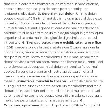
sunt cele a caror transformare nu se mai face in mod eficient,
ceea ce inseamna ca lipsa de somn poate predispune
la diabet si obezitate.
3. Serviti micul dejun
Un mic dejun
poate creste cu 10% ritmul metabolismului, in special daca este
consistent. Se recomanda consumul de proteine si grasimi,
cum ar fi ouale si iaurtul grecesc, care este mai gras decat cel
obisnuit. Studiile au aratat ca un mic dejun bogat in grasimi ajuta
organismul sa arda mai multe glucide si grasimi pe parcursul
intregii zile.
4. Trei sau patru mese echilibrate, la ore fixe
In 2012, cercetatorii de la Universitatea din Ottawa, au ajuns la
concluzia ca, pentru acelasi numar de calorii, a manca putin si
des pe zi nu stimuleaza metabolismul intr-o masura mai mare
decat servirea a trei sau patru mese echilibrate pe zi. Pentru cei
care doresc sa slabeasca, micul dejun ar trebui sa fie cel mai
copios. Se pare ca organismul nostru apreciaza un orar al
meselor stabil, de aceea ar fi indicat sa se respecte si ora de
masa.
5. Puneti-va muschii la treaba
Exercitiile fizice facute
cu regularitate sunt excelente pentru un metabolism mai rapid,
deoarece muschii sunt cei care ard cele mai multe calorii. Cei
care nu au timp sau nu agreeaza exercitiile in sala, sa recurga la
mersul pe jos, urcatul scarilor, miscarea in natura.
6.
Consumati proteine
Un studiu publicat in 2012 in “Journal of