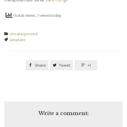
metabolismului. sursa:
ziare.com
]]>
1 total views
, 1 views today
Category

Uncategorized
Tags

sanatate

Share

Tweet

+1
Write a comment: