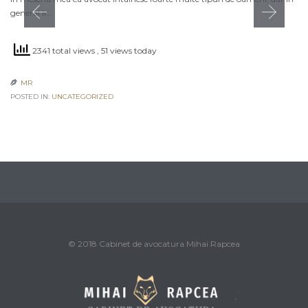
general îi…
2341 total views
, 51 views today
MR

POSTED IN:
UNCATEGORIZED
© 2018 Cabinet de avocatura Mihai Rapcea