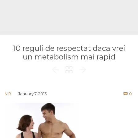
10 reguli de respectat daca vrei
un metabolism mai rapid



Co
MR
January 7, 2013
0
