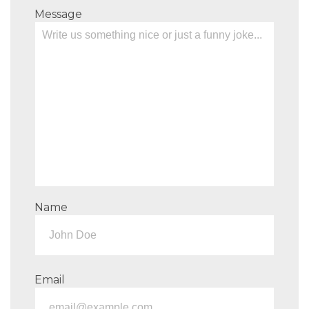
Message
Name
Email