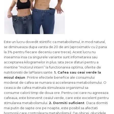
Este un lucru dovedit stiintific ca metabolismul, in mod natural,
se diminueaza dupa varsta de 20 de ani (aproximativ cu 2 pana
la 3% pentru fiecare deceniu care trece). Acest lucru nu
inseamna insa ca singurele variante sunt infometarea sau
acceptarea kilogramelor in plus. Iata zece sfaturi pentru a
mentine “motorul intern” la functionarea optima, oferite de
nutritionistii de laPlaisirs sante.
1. Cafea sau ceai verde la
micul dejun
Printre efectele benefice ale consumului
moderat de cafea se numara si accelerarea metabolismului. O
ceasca de cafea matinala stimuleaza organismul sa
consume calorii timp de doua ore. Pentru cei care nu agreeaza
cafeaua, este binevenit ceaiul verde, care este excelent pentru
stimularea metabolismului.
2. Dormiti suficient
Daca dormiti
mai putin de sapte ore pe noapte, este posibil sa afectati
hormonii care controleaza metabolismul. De obicei, glucidele