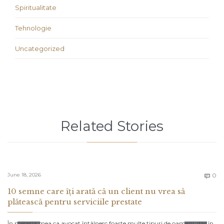
Spiritualitate
Tehnologie
Uncategorized
Related Stories
C
June 18, 2026
0

10 semne care îți arată că un client nu vrea să
plătească pentru serviciile prestate
În meseria mea ca avocat întâlnesc foarte multe tipuri de oameni, dar în