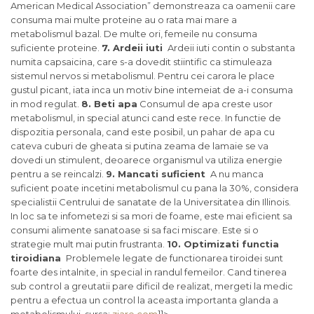
American Medical Association” demonstreaza ca oamenii care
consuma mai multe proteine au o rata mai mare a
metabolismul bazal. De multe ori, femeile nu consuma
suficiente proteine.
7. Ardeii iuti
Ardeii iuti contin o substanta
numita capsaicina, care s-a dovedit stiintific ca stimuleaza
sistemul nervos si metabolismul. Pentru cei carora le place
gustul picant, iata inca un motiv bine intemeiat de a-i consuma
in mod regulat.
8. Beti apa
Consumul de apa creste usor
metabolismul, in special atunci cand este rece. In functie de
dispozitia personala, cand este posibil, un pahar de apa cu
cateva cuburi de gheata si putina zeama de lamaie se va
dovedi un stimulent, deoarece organismul va utiliza energie
pentru a se reincalzi.
9. Mancati suficient
A nu manca
suficient poate incetini metabolismul cu pana la 30%, considera
specialistii Centrului de sanatate de la Universitatea din Illinois.
In loc sa te infometezi si sa mori de foame, este mai eficient sa
consumi alimente sanatoase si sa faci miscare. Este si o
strategie mult mai putin frustranta.
10. Optimizati functia
tiroidiana
Problemele legate de functionarea tiroidei sunt
foarte des intalnite, in special in randul femeilor. Cand tinerea
sub control a greutatii pare dificil de realizat, mergeti la medic
pentru a efectua un control la aceasta importanta glanda a