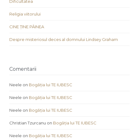
Dificultatea
Religia viitorului
CINE ȚINE PÂINEA
Despre misteriosul deces al domnului Lindsey Graham
Comentarii
Neele
on
Bogăția lui TE IUBESC
Neele
on
Bogăția lui TE IUBESC
Neele
on
Bogăția lui TE IUBESC
Christian Tzurcanu
on
Bogăția lui TE IUBESC
Neele
on
Bogăția lui TE IUBESC