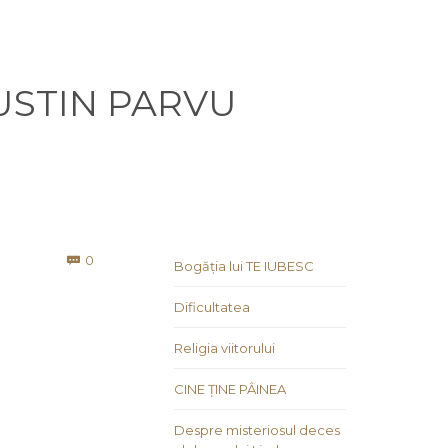
 IUSTIN PARVU
Comments
0

Bogăția lui TE IUBESC
Dificultatea
Religia viitorului
CINE ȚINE PÂINEA
Despre misteriosul deces