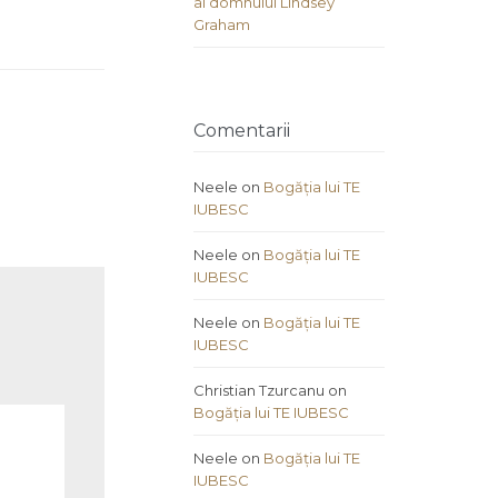
al domnului Lindsey
Graham
Comentarii
Neele
on
Bogăția lui TE
IUBESC
Neele
on
Bogăția lui TE
IUBESC
Neele
on
Bogăția lui TE
IUBESC
Christian Tzurcanu
on
Bogăția lui TE IUBESC
Neele
on
Bogăția lui TE
IUBESC