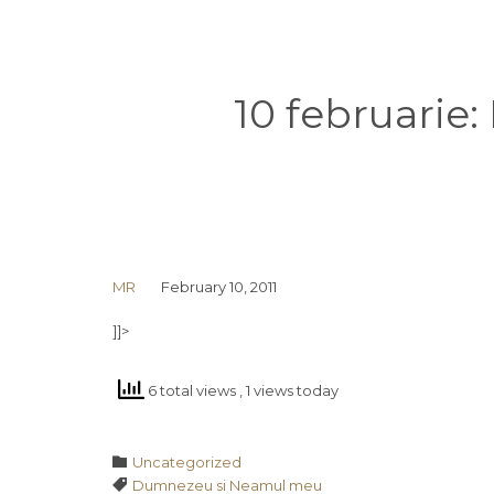
10 februarie
MR
February 10, 2011
]]>
6 total views
, 1 views today
Category

Uncategorized
Tags

Dumnezeu si Neamul meu