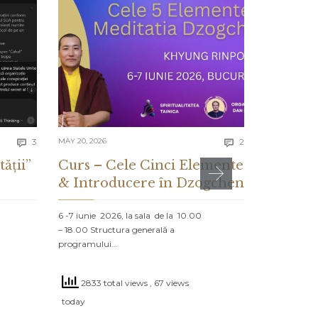
Comments
Comments
3
MAY 20, 2026
2
MAY 13, 2026


tății”
Curs – Cele Cinci Elemente
CE ES
& Introducere în Dzogchen
ȘI CE 
DESPR
6 -7 iunie 2026, la sala de la 10.00
– 18.00 Structura generală a
PROLOG: MA
programului…
NORD Un vap
navighează că
2833 total views
, 67 views
2647 to
today