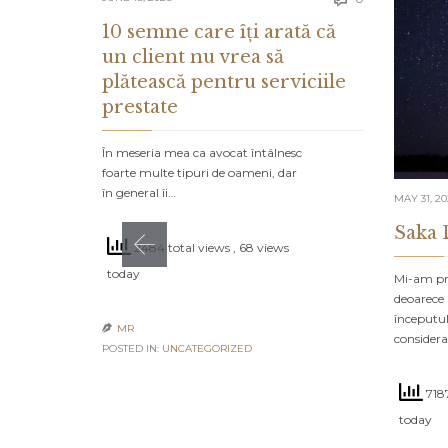

10 semne care îți arată că
un client nu vrea să
plătească pentru serviciile
prestate
În meseria mea ca avocat întâlnesc
foarte multe tipuri de oameni, dar
în general îi…
MAY 31, 2
Saka 
2484 total views
, 68 views
today
Mi-am pro
deoarece 
începutul
MR

consider
POSTED IN:
UNCATEGORIZED
7187
today