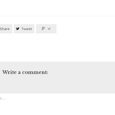
Share

Tweet

+1
Write a comment: