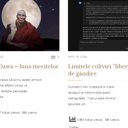
Comments
026
7
MAY 25, 2026

Dawa – luna meritelor
Limitele coliviei ”liber
de gândire
pus să scriu acest articol
ne aflăm chiar la
Suntem într-o epocă în care
 acestei perioade
accesul la informație pare
ate…
neîngrădit. ”Cerul este limita”
spunea un…
 total views
, 88 views
4181 total views
, 68 views
today