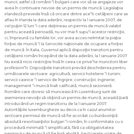
muncii, astfel cã românii ºi bulgarii care vor sã se angajeze vor
avea în continuare nevoie de un permis de muncã. Legislaþia
irlandezã prevede însã cã oricare dintre aceºti cetãþeni care se
aflau în Irlanda la data aderãrii, respectiv la 1 ianuarie 2007, de
cel puþin 12 luni ºi care deþineau un permis de muncã valabil
pentru aceastã perioadã, nu vor mai fi supuºi acestor restricþii,
ci, împreunã cu familiile lor, vor avea acces nelimitat la piaþa
forþei de muncã ºi la Serviciile naþionale de ocupare a forþei
de muncã. În Italia, Guvernul aplicã dispoziþii tranzitorii pentru
cetãþenii români începând de la data aderãrii, la 1 ianuarie 2007.
Nu existã nicio restricþie însã în ceea ce priveºte muncitorii liber
profesioniºti. Dispoziþiile tranzitorii prevãd deschiderea pentru
urmãtoarele sectoare: agriculturã, servicii hoteliere ºi turism;
servicii casnice ºi servicii de îngrijire; construcþii; inginerie;
management ºi muncã înalt calificatã; muncã sezonierã.
Românii care doresc sã munceascã în Luxemburg sunt de
asemenea nevoiþi sã obþinã un permis de muncã, aceastã þarã
introducând un regim tranzitoriu de la 1 ianuarie 2007.
Autoritãþile luxemburgheze au decis ca în cazul anumitor
sectoare permisul de muncã sã fie acordat cu bunãvoinþã
absolutã resortisanþilor bulgari ºi români, în conformitate cu o
procedurã minimalã ºi simplificatã, fãrã ca obligativitatea
permisului de muncã sã fie însã abolitã. Sectoarele vizate de