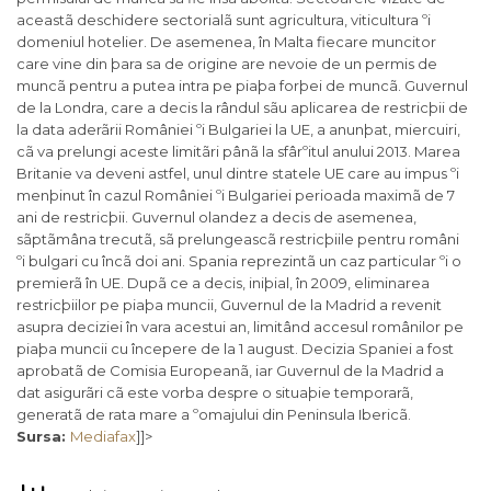
aceastã deschidere sectorialã sunt agricultura, viticultura ºi
domeniul hotelier. De asemenea, în Malta fiecare muncitor
care vine din þara sa de origine are nevoie de un permis de
muncã pentru a putea intra pe piaþa forþei de muncã. Guvernul
de la Londra, care a decis la rândul sãu aplicarea de restricþii de
la data aderãrii României ºi Bulgariei la UE, a anunþat, miercuiri,
cã va prelungi aceste limitãri pânã la sfârºitul anului 2013. Marea
Britanie va deveni astfel, unul dintre statele UE care au impus ºi
menþinut în cazul României ºi Bulgariei perioada maximã de 7
ani de restricþii. Guvernul olandez a decis de asemenea,
sãptãmâna trecutã, sã prelungeascã restricþiile pentru români
ºi bulgari cu încã doi ani. Spania reprezintã un caz particular ºi o
premierã în UE. Dupã ce a decis, iniþial, în 2009, eliminarea
restricþiilor pe piaþa muncii, Guvernul de la Madrid a revenit
asupra deciziei în vara acestui an, limitând accesul românilor pe
piaþa muncii cu începere de la 1 august. Decizia Spaniei a fost
aprobatã de Comisia Europeanã, iar Guvernul de la Madrid a
dat asigurãri cã este vorba despre o situaþie temporarã,
generatã de rata mare a ºomajului din Peninsula Ibericã.
Sursa:
Mediafax
]]>