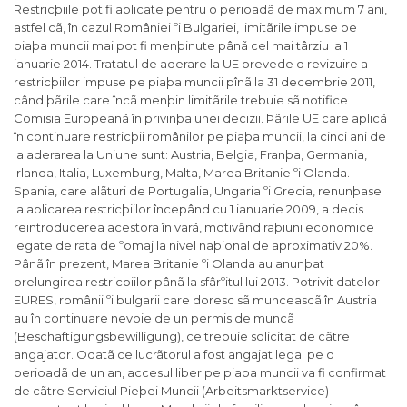
Restricþiile pot fi aplicate pentru o perioadã de maximum 7 ani,
astfel cã, în cazul României ºi Bulgariei, limitãrile impuse pe
piaþa muncii mai pot fi menþinute pânã cel mai târziu la 1
ianuarie 2014. Tratatul de aderare la UE prevede o revizuire a
restricþiilor impuse pe piaþa muncii pînã la 31 decembrie 2011,
când þãrile care încã menþin limitãrile trebuie sã notifice
Comisia Europeanã în privinþa unei decizii. Þãrile UE care aplicã
în continuare restricþii românilor pe piaþa muncii, la cinci ani de
la aderarea la Uniune sunt: Austria, Belgia, Franþa, Germania,
Irlanda, Italia, Luxemburg, Malta, Marea Britanie ºi Olanda.
Spania, care alãturi de Portugalia, Ungaria ºi Grecia, renunþase
la aplicarea restricþiilor începând cu 1 ianuarie 2009, a decis
reintroducerea acestora în varã, motivând raþiuni economice
legate de rata de ºomaj la nivel naþional de aproximativ 20%.
Pânã în prezent, Marea Britanie ºi Olanda au anunþat
prelungirea restricþiilor pânã la sfârºitul lui 2013. Potrivit datelor
EURES, românii ºi bulgarii care doresc sã munceascã în Austria
au în continuare nevoie de un permis de muncã
(Beschäftigungsbewilligung), ce trebuie solicitat de cãtre
angajator. Odatã ce lucrãtorul a fost angajat legal pe o
perioadã de un an, accesul liber pe piaþa muncii va fi confirmat
de cãtre Serviciul Pieþei Muncii (Arbeitsmarktservice)