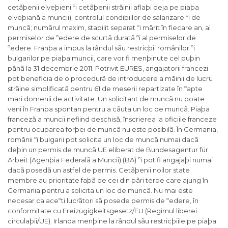
cetãþenii elveþieni ºi cetãþenii strãinii aflaþi deja pe piaþa
elveþianã a muncii); controlul condiþiilor de salarizare ºi de
muncã; numãrul maxim, stabilit separat ºi mãrit în fiecare an, al
permiselor de ºedere de scurtã duratã ºi al permiselor de
ºedere. Franþa a impus la rândul sãu restricþii românilor ºi
bulgarilor pe piaþa muncii, care vor fi menþinute cel puþin
pânã la 31 decembrie 2011. Potrivit EURES, angajatorii francezi
pot beneficia de o procedurã de introducere a mâinii de lucru
strãine simplificatã pentru 61 de meserii repartizate în ºapte
mari domenii de activitate. Un solicitant de muncã nu poate
veni în Franþa spontan pentru a cãuta un loc de muncã. Piaþa
francezã a muncii nefiind deschisã, înscrierea la oficiile franceze
pentru ocuparea forþei de muncã nu este posibilã. În Germania,
românii ºi bulgarii pot solicita un loc de muncã numai dacã
deþin un permis de muncã UE eliberat de Bundesagentur für
Arbeit (Agenþia Federalã a Muncii) (BA) ºi pot fi angajaþi numai
dacã posedã un astfel de permis. Cetãþenii noilor state
membre au prioritate faþã de cei din þãri terþe care ajung în
Germania pentru a solicita un loc de muncã. Nu mai este
necesar ca aceºti lucrãtori sã posede permis de ºedere, în
conformitate cu Freizügigkeitsgesetz/EU (Regimul liberei
circulaþii/UE). Irlanda menþine la rândul sãu restricþiile pe piaþa