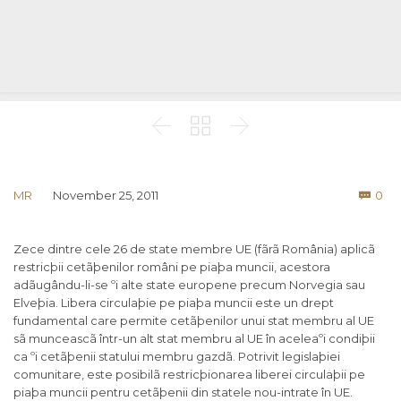



Co
MR
November 25, 2011
0

Zece dintre cele 26 de state membre UE (fãrã România) aplicã
restricþii cetãþenilor români pe piaþa muncii, acestora
adãugându-li-se ºi alte state europene precum Norvegia sau
Elveþia. Libera circulaþie pe piaþa muncii este un drept
fundamental care permite cetãþenilor unui stat membru al UE
sã munceascã într-un alt stat membru al UE în aceleaºi condiþii
ca ºi cetãþenii statului membru gazdã. Potrivit legislaþiei
comunitare, este posibilã restricþionarea liberei circulaþii pe
piaþa muncii pentru cetãþenii din statele nou-intrate în UE.