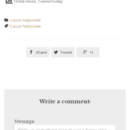
1 total views
, 1 views today
Category

Cauze Naţionale
Tags

Cauze Nationale

Share

Tweet

+1
Write a comment:
Message