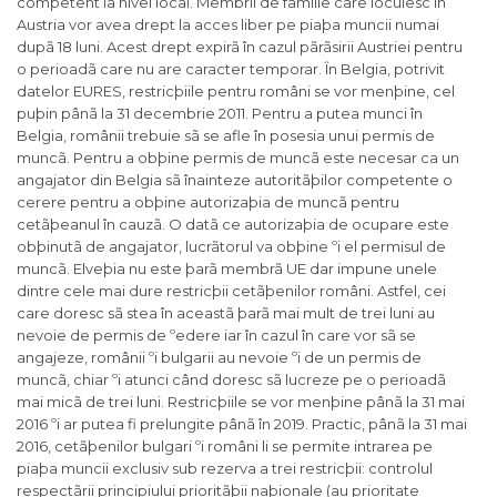
competent la nivel local. Membrii de familie care locuiesc în
Austria vor avea drept la acces liber pe piaþa muncii numai
dupã 18 luni. Acest drept expirã în cazul pãrãsirii Austriei pentru
o perioadã care nu are caracter temporar. În Belgia, potrivit
datelor EURES, restricþiile pentru români se vor menþine, cel
puþin pânã la 31 decembrie 2011. Pentru a putea munci în
Belgia, românii trebuie sã se afle în posesia unui permis de
muncã. Pentru a obþine permis de muncã este necesar ca un
angajator din Belgia sã înainteze autoritãþilor competente o
cerere pentru a obþine autorizaþia de muncã pentru
cetãþeanul în cauzã. O datã ce autorizaþia de ocupare este
obþinutã de angajator, lucrãtorul va obþine ºi el permisul de
muncã. Elveþia nu este þarã membrã UE dar impune unele
dintre cele mai dure restricþii cetãþenilor români. Astfel, cei
care doresc sã stea în aceastã þarã mai mult de trei luni au
nevoie de permis de ºedere iar în cazul în care vor sã se
angajeze, românii ºi bulgarii au nevoie ºi de un permis de
muncã, chiar ºi atunci când doresc sã lucreze pe o perioadã
mai micã de trei luni. Restricþiile se vor menþine pânã la 31 mai
2016 ºi ar putea fi prelungite pânã în 2019. Practic, pânã la 31 mai
2016, cetãþenilor bulgari ºi români li se permite intrarea pe
piaþa muncii exclusiv sub rezerva a trei restricþii: controlul
respectãrii principiului prioritãþii naþionale (au prioritate