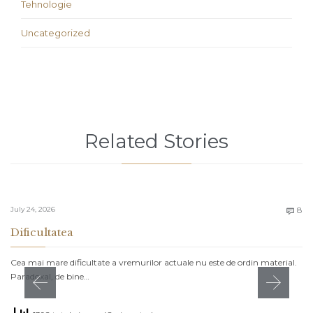
Tehnologie
Uncategorized
Related Stories
C
July 24, 2026
8

Dificultatea
Cea mai mare dificultate a vremurilor actuale nu este de ordin material.
Paradoxal, de bine…