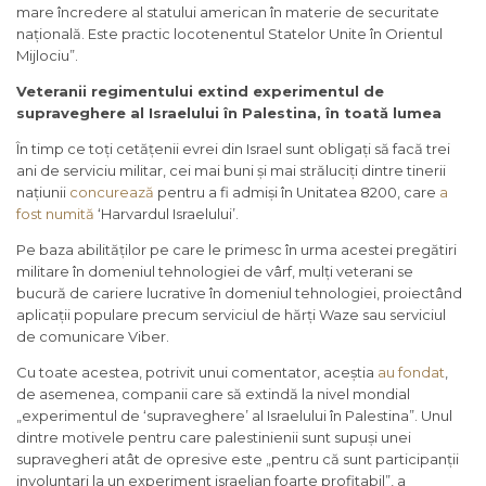
mare încredere al statului american în materie de securitate
națională. Este practic locotenentul Statelor Unite în Orientul
Mijlociu”.
Veteranii regimentului extind experimentul de
supraveghere al Israelului în Palestina, în toată lumea
În timp ce toți cetățenii evrei din Israel sunt obligați să facă trei
ani de serviciu militar, cei mai buni și mai străluciți dintre tinerii
națiunii
concurează
pentru a fi admiși în Unitatea 8200, care
a
fost numită
‘Harvardul Israelului’.
Pe baza abilităților pe care le primesc în urma acestei pregătiri
militare în domeniul tehnologiei de vârf, mulți veterani se
bucură de cariere lucrative în domeniul tehnologiei, proiectând
aplicații populare precum serviciul de hărți Waze sau serviciul
de comunicare Viber.
Cu toate acestea, potrivit unui comentator, aceștia
au fondat
,
de asemenea, companii care să extindă la nivel mondial
„experimentul de ‘supraveghere’ al Israelului în Palestina”. Unul
dintre motivele pentru care palestinienii sunt supuși unei
supravegheri atât de opresive este „pentru că sunt participanții
involuntari la un experiment israelian foarte profitabil”, a