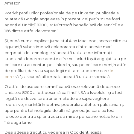
Amazon.
Potrivit profilurilor profesionale de pe LinkedIn, publicația a
relatat că Google angajează în prezent, cel puțin 99 de foști
agenți ai Unității 8200, iar Microsoft beneficiază de serviciile a
166 dintre astfel de veterani.
Și, după cum a explicat jurnalistul Alan MacLeod, aceste cifre cu
siguranță subestimează colaborarea dintre aceste mari
corporații de tehnologie și această unitate de informații
israeliană, deoarece aceste cifre nu includ foștii angajați sau pe
cei care nu au conturi pe LinkedIn, sau pe cei care mențin astfel
de profiluri, dar s-au supus legii militare israeliene care
le
cere
să își ascundă afilierea la această unitate specială.
O astfel de asociere semnificativă este relevantă deoarece
Unitatea 8200 a fost descrisă ca fiind ‘NSA a Israelului’ și a fost
legată de dezvoltarea unor metode de supraveghere
represive, mai întâi împotriva poporului autohton palestinian și
apoi pentru tehnologiile de ultimă generație care au fost
folosite pentru a spiona zeci de mii de persoane notabile din
întreaga lume.
Deși adesea trecut cu vederea în Occident, există