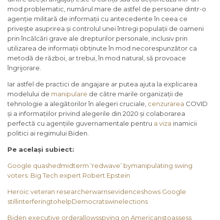
mod problematic, numărul mare de astfel de persoane dintr-o
agenție militară de informații cu antecedente în ceea ce
privește asuprirea și controlul unei întregi populații de oameni
prin încălcări grave ale drepturilor personale, inclusiv prin
utilizarea de informații obținute în mod necorespunzător ca
metodă de război, ar trebui, în mod natural, să provoace
îngrijorare.
Iar astfel de practici de angajare ar putea ajuta la explicarea
modelului de
manipulare
de către marile organizații de
tehnologie a alegătorilor în alegeri cruciale,
cenzurarea
COVID
și a informațiilor privind alegerile din 2020 și colaborarea
perfectă cu agențiile guvernamentale pentru
a viza
inamicii
politici ai regimului Biden.
Pe același subiect:
Google quashedmidterm ‘redwave’ bymanipulating swing
voters: Big Tech expert Robert Epstein
Heroic veteran researcherwarnsevidenceshows Google
stillinterferingtohelpDemocratswinelections
Biden executive orderallowsspying on Americanstoassess