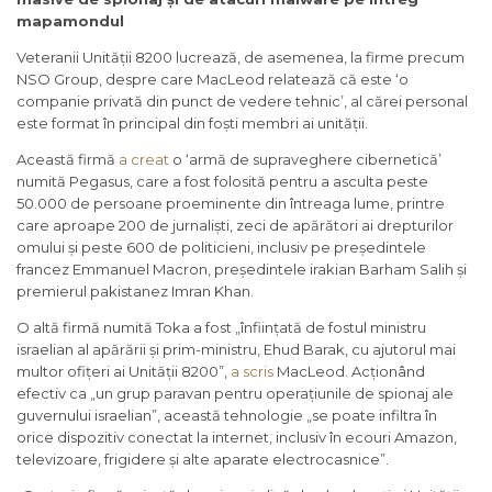
mapamondul
Veteranii Unității 8200 lucrează, de asemenea, la firme precum
NSO Group, despre care MacLeod relatează că este ‘o
companie privată din punct de vedere tehnic’, al cărei personal
este format în principal din foști membri ai unității.
Această firmă
a creat
o ‘armă de supraveghere cibernetică’
numită Pegasus, care a fost folosită pentru a asculta peste
50.000 de persoane proeminente din întreaga lume, printre
care aproape 200 de jurnaliști, zeci de apărători ai drepturilor
omului și peste 600 de politicieni, inclusiv pe președintele
francez Emmanuel Macron, președintele irakian Barham Salih și
premierul pakistanez Imran Khan.
O altă firmă numită Toka a fost „înființată de fostul ministru
israelian al apărării și prim-ministru, Ehud Barak, cu ajutorul mai
multor ofițeri ai Unității 8200”,
a scris
MacLeod. Acționând
efectiv ca „un grup paravan pentru operațiunile de spionaj ale
guvernului israelian”, această tehnologie „se poate infiltra în
orice dispozitiv conectat la internet, inclusiv în ecouri Amazon,
televizoare, frigidere și alte aparate electrocasnice”.