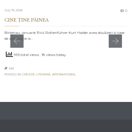
C
July 19, 2026
0

CINE ȚINE PÂINEA
Birkenau, ianuarie 1944 Rottenführer Kurt Halder avea douăzeci și șase
de ani, o soție la…
995 total views
, 18 views today
MR

POSTED IN:
CREAŢIE LITERARĂ
,
INTERNATIONAL