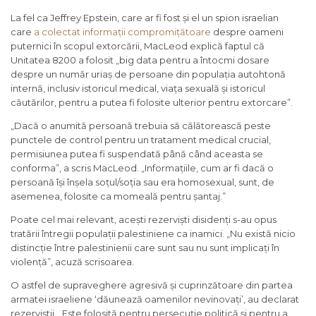
La fel ca Jeffrey Epstein, care ar fi fost și el un spion israelian
care
a colectat informații compromițătoare
despre oameni
puternici în scopul extorcării, MacLeod explică faptul că
Unitatea 8200 a folosit „big data pentru a întocmi dosare
despre un număr uriaș de persoane din populația autohtonă
internă, inclusiv istoricul medical, viața sexuală și istoricul
căutărilor, pentru a putea fi folosite ulterior pentru extorcare”.
„Dacă o anumită persoană trebuia să călătorească peste
punctele de control pentru un tratament medical crucial,
permisiunea putea fi suspendată până când aceasta se
conforma”, a scris MacLeod. „Informațiile, cum ar fi dacă o
persoană își înșela soțul/soția sau era homosexual, sunt, de
asemenea, folosite ca momeală pentru șantaj.”
Poate cel mai relevant, acești rezerviști disidenți s-au opus
tratării întregii populații palestiniene ca inamici. „Nu există nicio
distincție între palestinienii care sunt sau nu sunt implicați în
violență”, acuză scrisoarea.
O astfel de supraveghere agresivă și cuprinzătoare din partea
armatei israeliene ‘dăunează oamenilor nevinovați’, au declarat
rezerviștii. „Este folosită pentru persecuție politică și pentru a