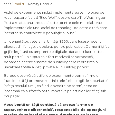
scris
jurnalistul
Ramzy Baroud.
Astfel de experimente includ implementarea tehnologiei de
recunoaștere facială ‘Blue Wolf’, despre care The Washington
Post a relatat anul trecut că este „printre cele mai elaborate
implementări ale unei astfel de tehnologii de către o țară care
încearcă să controleze o populație supusă”.
Un denunțător, veteran al Unității 8200, care fusese recent
eliberat din funcție, a declarat pentru publicație: „Oamenii își fac
griji în legătură cu amprentele digitale, dar acest lucru este cu
mult peste”. Ea a spus că a fost motivată să vorbească,
deoarece aceste sisteme de supraveghere reprezintă o
„încălcare totală a vieții private a unui întreg popor”.
Baroud observă că astfel de experimente permit firmelor
israeliene să își promoveze „sinistrele ‘tehnologii de securitate’
în fața restului lumii, ca fiind ‘dovedite pe teren’, ceea ce
înseamnă că au fost folosite împotriva palestinienilor aflați sub
ocupație”.
Absolvenții unității continuă să creeze ‘arme de
supraveghere cibernetică’, responsabile de operațiuni
masive de spionaj și de atacuri malware pe întreg