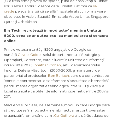
„O a treia firmă privată de spionaj plină de absolvenți ai Unității
8200 este Candiru”, despre care jurnalistul afirmă că
se
crede
pe scară largă că se află în spatele atacurilor malware
observate în Arabia Saudită, Emiratele Arabe Unite, Singapore,
Qatar și Uzbekistan.
Big Tech ‘recrutează în mod activ’ membrii Unitatii
8200, ceea ce ar putea explica manipularea și cenzura
online
Printre veteranii Unității 8200 angajați de Google se
numără
Gavriel Goidel
, șeful departamentului Strategie și
Operațiuni, Cercetare, care a lucrat în unitatea de informații
între 2010 și 2016;
Jonathan Cohen
, șeful departamentului
Insights, Date și Măsurători, (2000-2003); și managerul de
parteneriat al produselor,
Ben Bariach
, care s-a concentrat pe
‘conținut controversat, dezinformare și securitate cibernetică’
pentru marea organizație tehnologică între 2018 și 2020 și a
lucrat în unitate ca ofițer de informații cibernetice între 2007 și
2011.
MacLeod subliniază, de asemenea, modul în care Google pare
să „recruteze în mod activ membrii actuali ai controversatei
organizații”, remarcând cum „
Gai Gutherz
și-a părăsit slujba de