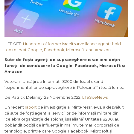
LIFE SITE:
Hundreds of former Israeli surveillance agents hold
top roles at Google, Facebook, Microsoft, and Amazon
Sute de foști agenți de supraveghere israelieni dețin
funcții de conducere la Google, Facebook, Microsoft și
Amazon
Veteranii Unității de Informații 8200 din Israel extind
‘experimentul lor de supraveghere în Palestina’ în toată lumea.
De Patrick Delaney, 23 Noiembrie 2022,
LifeSiteNews
Un recent
raport
de investigație al MintPressNews, a dezvăluit
că sute de foști agenți ai serviciilor de informații militare din
‘celebra organizație de spionaj israeliană’ Unitatea 8200, au
dobândit poziții de influență în mai multe mari corporații de
tehnologie, printre care Google, Facebook, Microsoft și