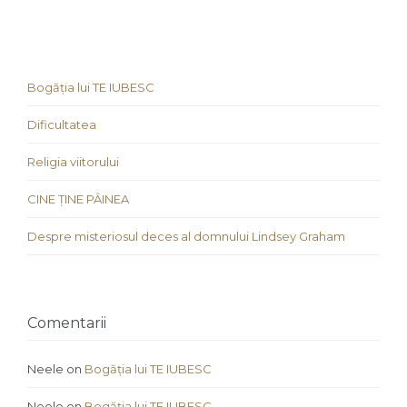
Bogăția lui TE IUBESC
Dificultatea
Religia viitorului
CINE ȚINE PÂINEA
Despre misteriosul deces al domnului Lindsey Graham
Comentarii
Neele
on
Bogăția lui TE IUBESC
Neele
on
Bogăția lui TE IUBESC