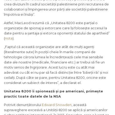
crea diviziuni în cadrul societății palestiniene prin recrutarea de
colaboratori și împingerea unor părți ale societății palestiniene
împotriva ei însăși”.
Astfel, MacLeod rezumă că „Unitatea 8200 este parțial o
organizație de spionaj și extorcare care își folosește accesul la
date pentru a șantaja și extorca oponenții statului de apartheid”
(
nota
).
„Faptul că această organizație are atât de mulți agenți
(literalmente sute) în poziții cheie în marile companii de
tehnologie cărora lumea le încredințează cele mai sensibile
date ale noastre (medicale, financiare etc.) ar trebui să fie un
motiv serios de îngrijorare. Acest lucru este cu atât mai
adevărat cu cât ei nu par să facă distincție între ‘băieții răi’ și noi
ceilalți. După câte se pare, pentru Unitatea 8200, oricine este
considerat un subiect de interes”, a declarat el.
Unitatea 8200 îi spionează și pe americani, primește
practic toate datele de la NSA
Potrivit denunțătorului
Edward Snowden
, această
supraveghere excesivă a Unității 8200 se aplică și americanilor