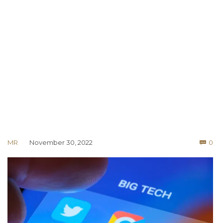
Co
MR
November 30, 2022
0
