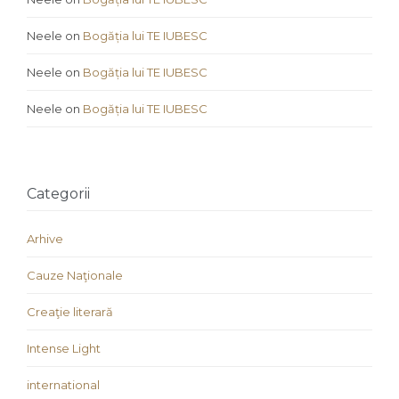
Neele
on
Bogăția lui TE IUBESC
Neele
on
Bogăția lui TE IUBESC
Neele
on
Bogăția lui TE IUBESC
Categorii
Arhive
Cauze Naţionale
Creaţie literară
Intense Light
international