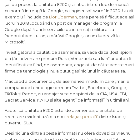
șef de proiect la Unitatea 8200 și a intrat într-un loc de muncă
cu normă întreagă la Google, ca inginer software” în 2020. Un alt
exemplu îl include pe
Lior Liberman
, care pare să fi făcut același
lucru în 2018 „ocupând un post de manager de program la
Google după 4 ani în serviciile de informații militare. La
începutul acestui an, a părăsit Google și acum lucrează la
Microsoft”.
Investigatorul a căutat, de asemenea, să vadă dacă „foști spioni
din țări adversare precum Rusia, Venezuela sau Iran” ar putea fi
identificați ca fiind, de asemenea, angajați de către aceste mari
firme de tehnologie și nu a putut găsi niciunul în căutarea sa.
MacLeod a documentat, de asemenea, modul în care „marile
companii de tehnologie precum Twitter, Facebook, Google,
TikTok și Reddit, au angajat sute de spioni de la CIA, NSA, FBI,
Secret Service, NATO și alte agenții de informații” în ultimii ani.
Faptul că Unitatea 8200 este, de asemenea, o entitate de
recrutare evidențiază din nou
‘relația specială’
dintre Israel și
guvernul SUA.
Deși niciuna dintre aceste informații nu oferă dovezi că vreunul
dintre acești angajați este o cârtiță sau că acționează într-un