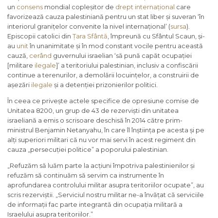
un
consens
mondial copleșitor de
drept internațional
care
favorizează cauza palestiniană pentru un stat liber și suveran ‘în
interiorul granițelor convenite la nivel internațional’ (
sursa
).
Episcopii catolici din
Țara Sfântă
, împreună cu Sfântul Scaun, și-
au
unit
în unanimitate și în mod constant vocile pentru această
cauză,
cerând
guvernului israelian ‘să pună capăt ocupației
[militare
ilegale
]’ a teritoriului palestinian, inclusiv a confiscării
continue a terenurilor, a demolării locuințelor, a construirii de
așezări
ilegale
și a detenției prizonierilor politici.
În ceea ce privește actele specifice de opresiune comise de
Unitatea 8200, un grup de 43 de rezerviști din unitatea
israeliană a emis o scrisoare deschisă în 2014 către prim-
ministrul Benjamin Netanyahu, în care îl înștiința pe acesta și pe
alți superiori militari că nu vor mai servi în acest regiment din
cauza „persecuției politice” a poporului palestinian.
„Refuzăm să luăm parte la acțiuni împotriva palestinienilor și
refuzăm să continuăm să servim ca instrumente în
aprofundarea controlului militar asupra teritoriilor ocupate”, au
scris rezerviștii. „Serviciul nostru militar ne-a învățat că serviciile
de informații fac parte integrantă din ocupația militară a
Israelului asupra teritoriilor.”