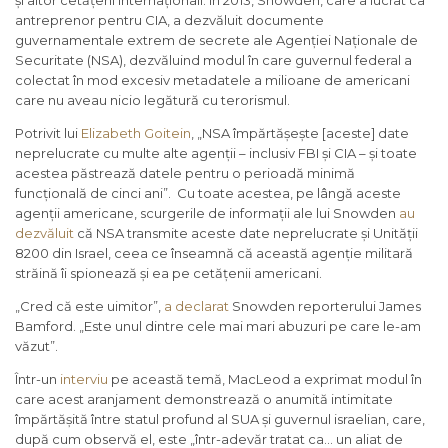
și altor cetățeni internaționali. În 2013, Snowden, care a lucrat ca
antreprenor pentru CIA, a dezvăluit documente
guvernamentale extrem de secrete ale Agenției Naționale de
Securitate (NSA), dezvăluind modul în care guvernul federal a
colectat în mod excesiv metadatele a milioane de americani
care nu aveau nicio legătură cu terorismul.
Potrivit lui
Elizabeth Goitein
, „NSA împărtășește [aceste] date
neprelucrate cu multe alte agenții – inclusiv FBI și CIA – și toate
acestea păstrează datele pentru o perioadă minimă
funcțională de cinci ani”. Cu toate acestea, pe lângă aceste
agenții americane, scurgerile de informații ale lui Snowden
au
dezvăluit
că NSA transmite aceste date neprelucrate și Unității
8200 din Israel, ceea ce înseamnă că această agenție militară
străină îi spionează și ea pe cetățenii americani.
„Cred că este uimitor”,
a declarat
Snowden reporterului James
Bamford. „Este unul dintre cele mai mari abuzuri pe care le-am
văzut”.
Într-un
interviu
pe această temă, MacLeod a exprimat modul în
care acest aranjament demonstrează o anumită intimitate
împărtășită între statul profund al SUA și guvernul israelian, care,
după cum observă el, este „într-adevăr tratat ca… un aliat de