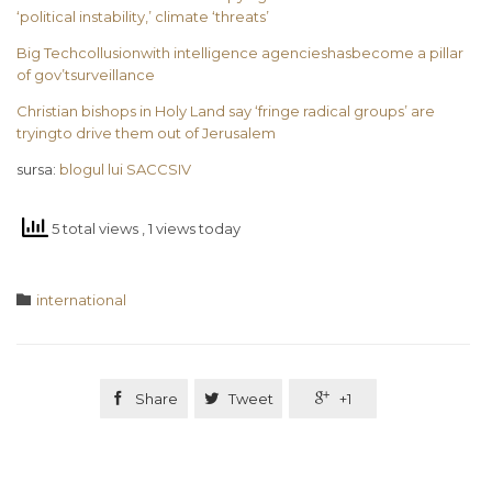
‘political instability,’ climate ‘threats’
Big Techcollusionwith intelligence agencieshasbecome a pillar
of gov’tsurveillance
Christian bishops in Holy Land say ‘fringe radical groups’ are
tryingto drive them out of Jerusalem
sursa:
blogul lui SACCSIV
5 total views
, 1 views today
Category

international

Share

Tweet

+1