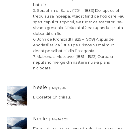
batalie.
5. Seraphim of Sarov (1754 – 1833) De fapt cu el
trebuiau sa inceapa. Atacat fiind de hoti care i-au
spart capul cu toporul, s-a rugat ca atacatorii sa-
si vada greseala. Nickolai al 2lea rugandu-se lui a
dobandit un fiu.
6. John de Kronstadt (1829 – 1908) A spus de
enoriasii sai ca il stiau pe Cristos nu mai mult
decat pe salbaticii din Patagonia.
7. Matrona a Moscovei (1881 – 1952) Oarba si
neputand merge din nastere nu s-a plans
niciodata.
Neele
May 13, 2021
E Cosette Chichirău.
Neele
May 14, 2021
Din invataturile de dimineata ale fiicei: sa nu faci