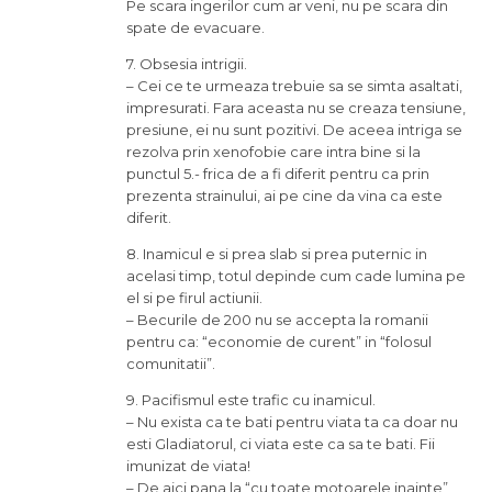
Pe scara ingerilor cum ar veni, nu pe scara din
spate de evacuare.
7. Obsesia intrigii.
– Cei ce te urmeaza trebuie sa se simta asaltati,
impresurati. Fara aceasta nu se creaza tensiune,
presiune, ei nu sunt pozitivi. De aceea intriga se
rezolva prin xenofobie care intra bine si la
punctul 5.- frica de a fi diferit pentru ca prin
prezenta strainului, ai pe cine da vina ca este
diferit.
8. Inamicul e si prea slab si prea puternic in
acelasi timp, totul depinde cum cade lumina pe
el si pe firul actiunii.
– Becurile de 200 nu se accepta la romanii
pentru ca: “economie de curent” in “folosul
comunitatii”.
9. Pacifismul este trafic cu inamicul.
– Nu exista ca te bati pentru viata ta ca doar nu
esti Gladiatorul, ci viata este ca sa te bati. Fii
imunizat de viata!
– De aici pana la “cu toate motoarele inainte”