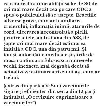
ca rata reală a mortalității să fie de 80 de
ori mai mare decât cea pe care CDC a
spus-o publicului să se aștepte. Reacțiile
adverse grave, cum ar fi umflarea
creierului, inflamația inimii, atacurile de
cord, ulcerarea necontrolată a pielii,
printre altele, au fost una din 583, de
șapte ori mai mare decât estimarea
inițială a CDC, una din patru mii. Și
totuși, autoritățile medicale și știrile de
masă continuă să folosească numerele
vechi, inexacte, mai degrabă decât să
actualizeze estimarea riscului așa cum ar
trebui.
(extras din partea V:
Sunt vaccinurile
sigure și eficiente?
din seria din 12 părți
intitulată „O revizuire cuprinzătoare a
vaccinurilor”)