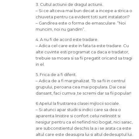
3. Cultul actiunii de dragul actiunii.
– Si ce altceva mai bun decat a incepe a strica o
chiuveta pentru ca evident toti sunt instalatori?
– Gandirea este o forma de emasculare. “Noi
muncim, noi nu gandim”.
4. A nu fi de acord este tradare.
– Adica cel care este in fata ta este tradare. Cu
alte cuvinte esti programat ca daca e tradator,
trebuie sa moara si sa fii pregatit oricand sa tragi
in el.
5. Frica de a fi diferit.
– Adica de a fi marginalizat. Tb sa fii in centrul
grupului, peroana cea mai populara. Dai ceai
dansant, faci cumva ,te scremi dar sa fii popular!
6 Apelul la frustrarea clasei mijlocii sociale.
– Si atunci apar studii si indici care sa dea o
aparenta linistire si confort celui nelinistit si
nesigur pentru ca el nefiind nici bogat, nici sarac,
are subconstientul deschis la a i se arata ca este
altul care este deasupra lui si altul dedesuptul lui.