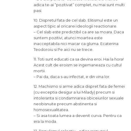
adica te-ai “pozitivat” complet, nu mai sunt multi
pasi.
10. Dispretul fata de cel slab. Elitismul este un
aspect tipic al oricarei ideologii reactionare.
– Cel slab este predictibil ca are sa moara. Daca
suntem pozitivi, atunci moartea este
inacceptabila nici macar ca gluma. Ecaterina
Teodoroiu si Pe aici nu se trece.
11. Toti sunt educati ca sa devina eroi. Hai la hora!
Acest cult de eroism se ingemaneaza cu cultul
mortii.
– Pai da, daca s-au infectat, e din vina lor.
12. Machismo si arme adica dispret fata de femei
(cu exceptia desigur a lui Milady) precum si
intoleranta si condamnarea obiceiurilor sexuale
neobisnuite precum abstinenta si
homosexualitatea.
– Si asa toata lumea a devenit curva. Pentru ca
era la moda.