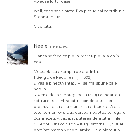
Aplauze furtunoase…
Well, cand se va arata, ii va plati Mihai contributia.
Si consumatia!
Ciao tutti!
Neele
May 13, 2021
Juanita se face ca ploua. Mereu ploua la ea in
casa.
Moastele ca exemplu de credinta:
1. Sergiu de Radonezh (m.1392)
2. Vasile binecuvantatul – i se mai spune ca e
nebun
3. Xenia de Peterburg (pe la 1730) La moartea
sotului ei, s-a imbracat in hainele sotului ei
pretinzand ca ea a murit si ca el traieste. A dat
totul semenilor si ziua cersea, noaptea se ruga lui
Dumnezeu. A capatat puterea de a citi inimile.
4. Fedor Ushakov (1745 – 1817) Datorita lui, rusii au
dominat Marea Neagra. Amiralul n-a pierdut o