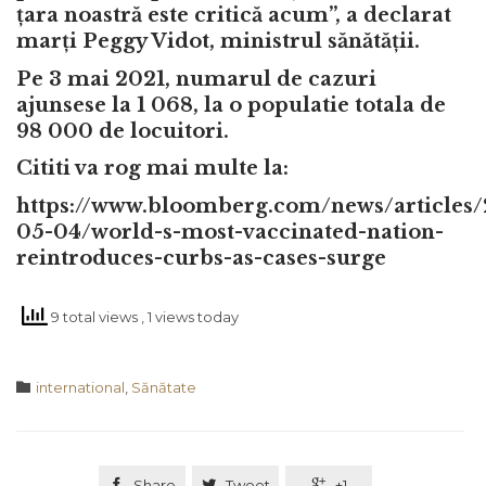
țara noastră este critică acum”, a declarat
marți Peggy Vidot, ministrul sănătății.
Pe 3 mai 2021, numarul de cazuri
ajunsese la 1 068, la o populatie totala de
98 000 de locuitori.
Cititi va rog mai multe la:
https://www.bloomberg.com/news/articles/
05-04/world-s-most-vaccinated-nation-
reintroduces-curbs-as-cases-surge
9 total views
, 1 views today
Category

international
,
Sănătate

Share

Tweet

+1