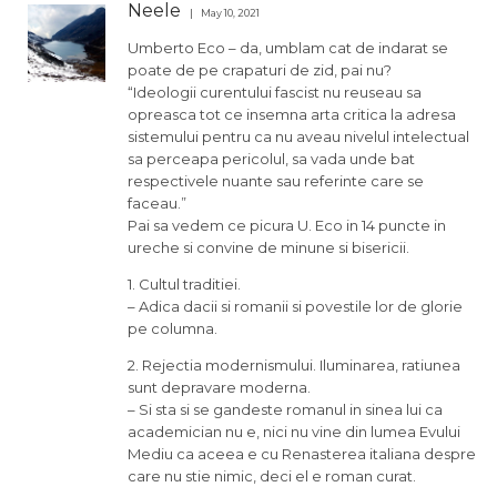
Neele
May 10, 2021
Umberto Eco – da, umblam cat de indarat se
poate de pe crapaturi de zid, pai nu?
“Ideologii curentului fascist nu reuseau sa
opreasca tot ce insemna arta critica la adresa
sistemului pentru ca nu aveau nivelul intelectual
sa perceapa pericolul, sa vada unde bat
respectivele nuante sau referinte care se
faceau.”
Pai sa vedem ce picura U. Eco in 14 puncte in
ureche si convine de minune si bisericii.
1. Cultul traditiei.
– Adica dacii si romanii si povestile lor de glorie
pe columna.
2. Rejectia modernismului. Iluminarea, ratiunea
sunt depravare moderna.
– Si sta si se gandeste romanul in sinea lui ca
academician nu e, nici nu vine din lumea Evului
Mediu ca aceea e cu Renasterea italiana despre
care nu stie nimic, deci el e roman curat.