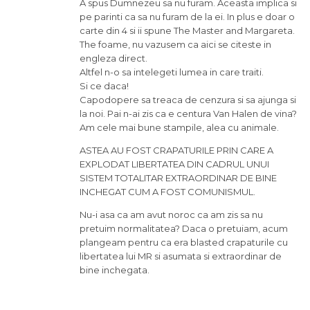
A spus Dumnezeu sa nu furam. Aceasta implica si
pe parinti ca sa nu furam de la ei. In plus e doar o
carte din 4 si ii spune The Master and Margareta.
The foame, nu vazusem ca aici se citeste in
engleza direct.
Altfel n-o sa intelegeti lumea in care traiti.
Si ce daca!
Capodopere sa treaca de cenzura si sa ajunga si
la noi. Pai n-ai zis ca e centura Van Halen de vina?
Am cele mai bune stampile, alea cu animale.
ASTEA AU FOST CRAPATURILE PRIN CARE A
EXPLODAT LIBERTATEA DIN CADRUL UNUI
SISTEM TOTALITAR EXTRAORDINAR DE BINE
INCHEGAT CUM A FOST COMUNISMUL.
Nu-i asa ca am avut noroc ca am zis sa nu
pretuim normalitatea? Daca o pretuiam, acum
plangeam pentru ca era blasted crapaturile cu
libertatea lui MR si asumata si extraordinar de
bine inchegata.