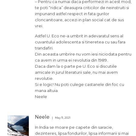
– Pentru ca numai daca performezi in acest mod,
te poti “ridica” deasupra criticilor de neinstruiti si
impunand astfel respect in fata gurilor
cloncanitoare, accezi in plan social cat de sus
vrei.
Astfel U. Eco ne-a umbrit in adevaratul sens al
cuvantului adolescenta si tineretea cu sau fara
trandafiri.
Din aceasta umbrire nu vom iesi niciodata pentru
ca avem in urma ei revolutia din 1989.
Daca dam la o parte pe U. Eco si discutiile
amicale in jurul literaturii sale, nu mai avem
revolutie.
Si e logic! Nu poti culege castanele din foc cu
mana altuia.
Neele
Neele
May 11, 2021
In India se moare pe capete din saracie,
dezinteres, lipsa fondurilor, lipsa informarii si mai