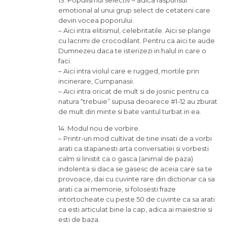
13. Populismul selectiv – adica raspunsul
emotional al unui grup select de cetateni care
devin vocea poporului.
– Aici intra elitismul, celebritatile. Aici se plange
cu lacrimi de crocodilant. Pentru ca aici te aude
Dumnezeu daca te isterizezi in halul in care o
faci.
– Aici intra violul care e rugged, mortile prin
incinerare, Cumpanasii.
– Aici intra oricat de mult si de josnic pentru ca
natura “trebuie” supusa deoarece #1-12 au zburat
de mult din minte si bate vantul turbat in ea.
14. Modul nou de vorbire.
– Printr-un mod cultivat de tine insati de a vorbi
arati ca stapanesti arta conversatiei si vorbesti
calm si linistit ca o gasca (animal de paza)
indolenta si daca se gasesc de aceia care sa te
provoace, dai cu cuvinte rare din dictionar ca sa
arati ca ai memorie, si folosesti fraze
intortocheate cu peste 50 de cuvinte ca sa arati
ca esti articulat bine la cap, adica ai maiestrie si
esti de baza.