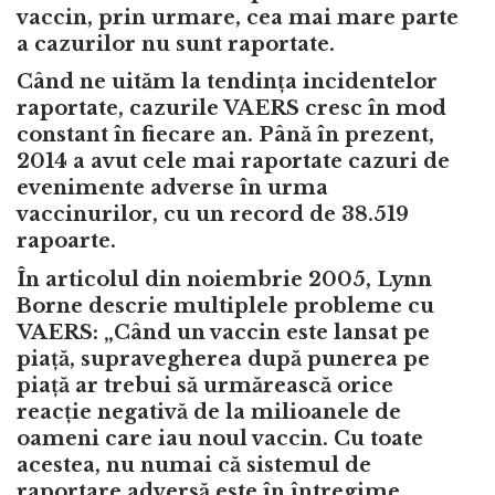
vaccin, prin urmare, cea mai mare parte
a cazurilor nu sunt raportate.
Când ne uităm la tendința incidentelor
raportate, cazurile VAERS cresc în mod
constant în fiecare an. Până în prezent,
2014 a avut cele mai raportate cazuri de
evenimente adverse în urma
vaccinurilor, cu un record de 38.519
rapoarte.
În
articolul din noiembrie 2005,
Lynn
Borne descrie multiplele probleme cu
VAERS: „Când un vaccin este lansat pe
piață, supravegherea după punerea pe
piață ar trebui să urmărească orice
reacție negativă de la milioanele de
oameni care iau noul vaccin. Cu toate
acestea, nu numai că sistemul de
raportare adversă este în întregime