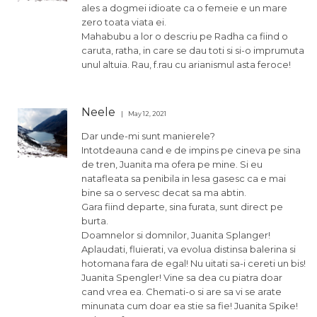
ales a dogmei idioate ca o femeie e un mare
zero toata viata ei.
Mahabubu a lor o descriu pe Radha ca fiind o
caruta, ratha, in care se dau toti si si-o imprumuta
unul altuia. Rau, f.rau cu arianismul asta feroce!
Neele
May 12, 2021
Dar unde-mi sunt manierele?
Intotdeauna cand e de impins pe cineva pe sina
de tren, Juanita ma ofera pe mine. Si eu
natafleata sa penibila in lesa gasesc ca e mai
bine sa o servesc decat sa ma abtin.
Gara fiind departe, sina furata, sunt direct pe
burta.
Doamnelor si domnilor, Juanita Splanger!
Aplaudati, fluierati, va evolua distinsa balerina si
hotomana fara de egal! Nu uitati sa-i cereti un bis!
Juanita Spengler! Vine sa dea cu piatra doar
cand vrea ea. Chemati-o si are sa vi se arate
minunata cum doar ea stie sa fie! Juanita Spike!