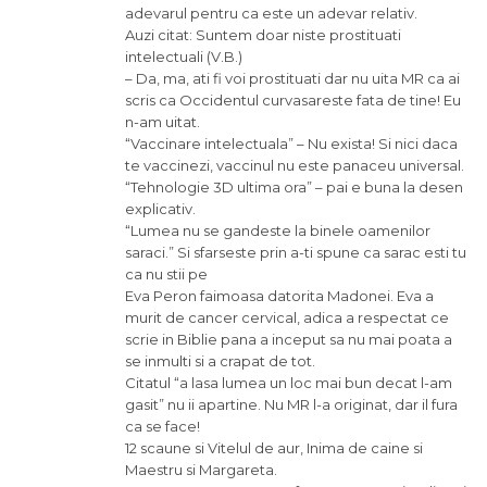
adevarul pentru ca este un adevar relativ.
Auzi citat: Suntem doar niste prostituati
intelectuali (V.B.)
– Da, ma, ati fi voi prostituati dar nu uita MR ca ai
scris ca Occidentul curvasareste fata de tine! Eu
n-am uitat.
“Vaccinare intelectuala” – Nu exista! Si nici daca
te vaccinezi, vaccinul nu este panaceu universal.
“Tehnologie 3D ultima ora” – pai e buna la desen
explicativ.
“Lumea nu se gandeste la binele oamenilor
saraci.” Si sfarseste prin a-ti spune ca sarac esti tu
ca nu stii pe
Eva Peron faimoasa datorita Madonei. Eva a
murit de cancer cervical, adica a respectat ce
scrie in Biblie pana a inceput sa nu mai poata a
se inmulti si a crapat de tot.
Citatul “a lasa lumea un loc mai bun decat l-am
gasit” nu ii apartine. Nu MR l-a originat, dar il fura
ca se face!
12 scaune si Vitelul de aur, Inima de caine si
Maestru si Margareta.