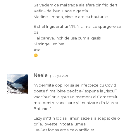
Sa vedem ce mai trage aia afara din frigider!
Kefir – da, bun! Face digestia.
Masline – mnea, cine le are cu bauturile.
E chel frigiderul lui MR. Nici n-ai ce spargere sa
dai.
Hai careva, inchide usa cum ai gasit!
Si stinge lumina!
Asa!
Neele
July 3, 2021
“A permite copiilor să se infecteze cu Covid
poate fi mai bine decât a-i expune la „riscul”
vaccinurilor, a spus un membru al Comitetului
mixt pentru vaccinare și imunizare din Marea
Britanie.”
Lazy sh*t! In loc sa ii imunizeze si a scapat de o
grija, loveste in toata lumea.
Da-i-as foc sa arda ca o artificie!