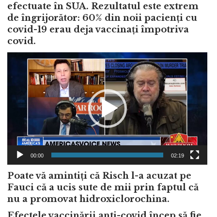
efectuate în SUA. Rezultatul este extrem
de îngrijorător: 60% din noii pacienți cu
covid-19 erau deja vaccinați împotriva
covid.
Video
Player
00:00
02:19
Poate vă amintiți că Risch l-a acuzat pe
Fauci că a ucis sute de mii prin faptul că
nu a promovat hidroxiclorochina.
Efectele vaccinării anti-covid încep să fie