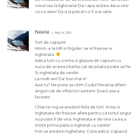
vreun rau la lighioana! Da-i apa sa bea daca vezi
ca ii e sete! Da si la pisica! I-o fi si ei sete.
Neele
May 14, 2021
Tort de capsuni!
Mmm, e la MR in frigider. Iar in freezer e
inghetata.
Adica tort cu crema si glazura de capsuni cu
nuca de-aceea iritanta cat de pisata poate sa fie.
Si inghetata de vanilie.
La multi ani! Da’ bun mai e!
Auzi tu? Ne pune sa citim Codul Penal sa aflam
singuri cat de infractori suntem. Exact asa si
faceam.
Chiar te rog sa arestezi felia de tort. A tras si
inghetata din freezer afara pentru ca tortul singur
nu poate fi de vina. Inghetata e de vina ca ea a
mintit prima pana a inghetat cu vanilie!
Poti sa arestezi inghetata. Cutia adica. Capacul.