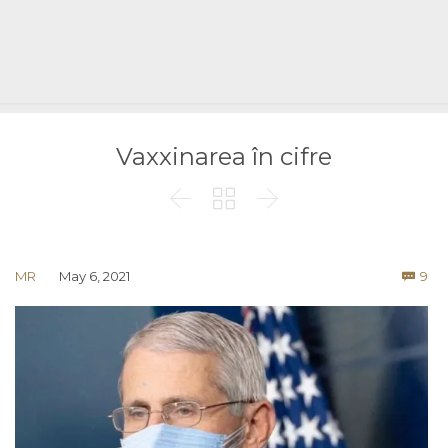
Vaxxinarea în cifre



Co
MR
May 6, 2021
9
