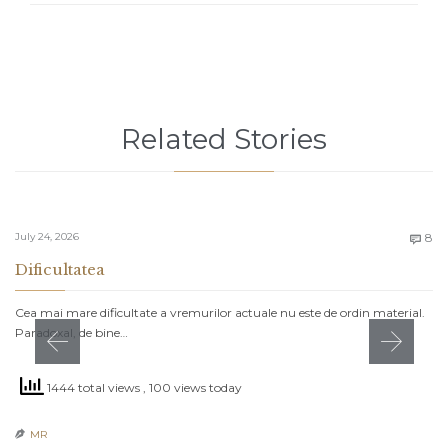
Related Stories
C
July 24, 2026
8

Dificultatea
Cea mai mare dificultate a vremurilor actuale nu este de ordin material.
Paradoxal, de bine…
1444 total views
, 100 views today
MR
