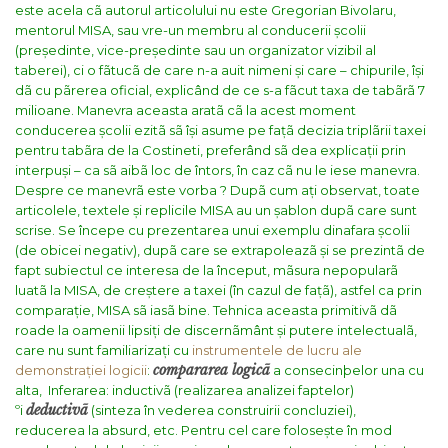
este acela cã autorul articolului nu este Gregorian Bivolaru,
mentorul MISA, sau vre-un membru al conducerii școlii
(președinte, vice-președinte sau un organizator vizibil al
taberei), ci o fãtucã de care n-a auit nimeni și care – chipurile, își
dã cu pãrerea oficial, explicând de ce s-a fãcut taxa de tabãrã 7
milioane.
Manevra aceasta aratã cã la acest moment
conducerea școlii ezitã sã își asume pe fațã decizia triplãrii taxei
pentru tabãra de la Costineti, preferând sã dea explicații prin
interpuși – ca sã aibã loc de întors, în caz cã nu le iese manevra.
Despre ce manevrã este vorba ?
Dupã cum ați observat, toate
articolele, textele și replicile MISA au un șablon dupã care sunt
scrise. Se începe cu prezentarea unui exemplu dinafara școlii
(de obicei negativ), dupã care se extrapoleazã și se prezintã de
fapt subiectul ce interesa de la început, mãsura nepopularã
luatã la MISA, de creștere a taxei (în cazul de fațã), astfel ca prin
comparație, MISA sã iasã bine. Tehnica aceasta primitivã dã
roade la oamenii lipsiți de discernãmânt și putere intelectualã,
care nu sunt familiarizați cu
instrumentele de lucru ale
compararea logicã
demonstrației logicii
:
a consecinþelor una cu
alta, Inferarea: inductivã (realizarea analizei faptelor)
deductivã
ºi
(sinteza în vederea construirii concluziei),
reducerea la absurd, etc.
Pentru cel care folosește în mod