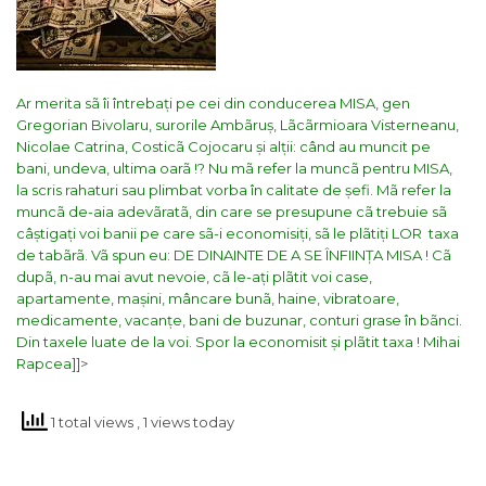
Ar merita sã îi întrebați pe cei din conducerea MISA, gen
Gregorian Bivolaru, surorile Ambãruș, Lãcãrmioara Visterneanu,
Nicolae Catrina, Costicã Cojocaru și alții: când au muncit pe
bani, undeva, ultima oarã !? Nu mã refer la muncã pentru MISA,
la scris rahaturi sau plimbat vorba în calitate de șefi. Mã refer la
muncã de-aia adevãratã, din care se presupune cã trebuie sã
câștigați voi banii pe care sã-i economisiți, sã le plãtiți LOR taxa
de tabãrã. Vã spun eu: DE DINAINTE DE A SE ÎNFIINȚA MISA ! Cã
dupã, n-au mai avut nevoie, cã le-ați plãtit voi case,
apartamente, mașini, mâncare bunã, haine, vibratoare,
medicamente, vacanțe, bani de buzunar, conturi grase în bãnci.
Din taxele luate de la voi.
Spor la economisit și plãtit taxa !
Mihai
Rapcea
]]>
1 total views
, 1 views today