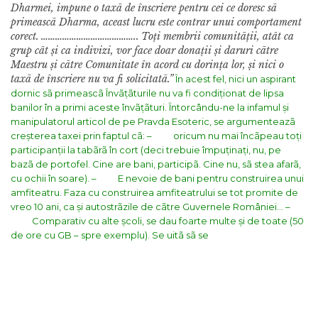
Dharmei, impune o taxã de înscriere pentru cei ce doresc sã
primeascã Dharma, aceast lucru este contrar unui comportament
corect.
…………………………………..
Toți membrii comunitãții, atât ca
grup cât și ca indivizi, vor face doar donații și daruri cãtre
Maestru și cãtre Comunitate în acord cu dorința lor, și nici o
taxã de înscriere nu va fi solicitatã.”
În acest fel, nici un aspirant
dornic sã primeascã Învãțãturile nu va fi condiționat de lipsa
banilor în a primi aceste învãțãturi.
Întorcându-ne la infamul și
manipulatorul articol de pe Pravda Esoteric, se argumenteazã
creșterea taxei prin faptul cã:
– oricum nu mai încãpeau toți
participanții la tabãrã în cort (deci trebuie împuținați, nu, pe
bazã de portofel. Cine are bani, participã. Cine nu, sã stea afarã,
cu ochii în soare).
– E nevoie de bani pentru construirea unui
amfiteatru. Faza cu construirea amfiteatrului se tot promite de
vreo 10 ani, ca și autostrãzile de cãtre Guvernele României…
–
Comparativ cu alte școli, se dau foarte multe și de toate (50
de ore cu GB – spre exemplu). Se uitã sã se