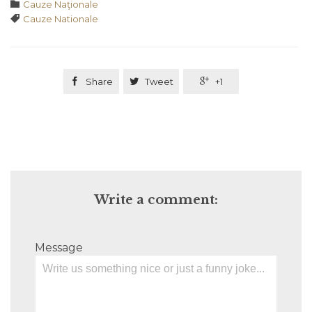
Category

Cauze Naţionale
Tags

Cauze Nationale

Share

Tweet

+1
Write a comment:
Message