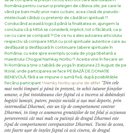
România pentru cursuri și prelegeri de câteva zile, pe care le
vând pe bani mulți unor naivi cu bani, acea clasã de pseudo-
intelectuali cãlduți cu pretenții de cãutãtori spirituali !?
Conducând aceastã logicã pânã la finalitatea ei, ajungem la
concluzia cã și MISA se considerã, implicit, tot o fãcãturã, ca și
cei cu care se comparã ?!
De ce nu a ales autoarea articolului
respectiv sã compare MISA cu școli spirituale autentice care au
desfãșurat și desfãșoarã în continuare tabere spirituale în
România, cu este spre exemplu școala de yoga tibetanã a
maestrului Chogyal Namkay Norbu !?
Acesta vine în fiecare an
în România și ține o tabãrã de yoga în stațiunea 23 August de pe
litoral, unde participarea se face PE BAZÃ DE DONAȚIE
BENEVOLÃ, fãrã a se impune o sumã fixã, dupã posibilitãțile
“Din cele
fiecãrui participant !
Namky Norbu spune de altfel:
mai vechi timpuri și pânã în prezent, în ochii tuturor ființelor
umane, a fost întotdeauna clar faptul cã a încerca sã dobândești
bogãții lumești, putere, poziție socialã și așa mai departe, prin
intermediul Dharmei, este un tip de comportament contrar
Dharmei, în timp ce asumarea greutãților de tot felul și acțiunea
perseverentã cât mai mult cu putințã de dragul Dharmei este
tipul de comportament corespunzãtor Dharmei. Tocmi de aceea,
este foarte ușor de înțeles faptul cã acã cineva, de dragul