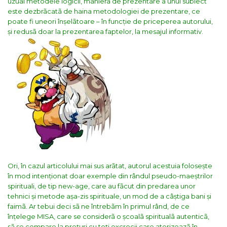
uzual metodele logicii, maniera de prezentare a unui subiect
este dezbrãcatã de haina metodologiei de prezentare, ce
poate fi uneori înșelãtoare – în funcție de priceperea autorului,
și redusã doar la prezentarea faptelor, la mesajul informativ.
Ori, în cazul articolului mai sus arãtat, autorul acestuia folosește
în mod intenționat doar exemple din rândul pseudo-maeștrilor
spirituali, de tip new-age, care au fãcut din predarea unor
tehnici și metode așa-zis spirituale, un mod de a câștiga bani și
faimã.
Ar tebui deci sã ne întrebãm în primul rând, de ce
înțelege MISA, care se considerã o școalã spiritualã autenticã,
sã se compare la prețuri cu toți excrocii care aterizeazã în