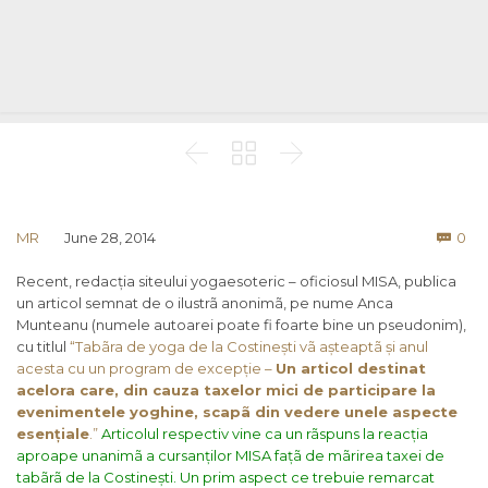



Co
MR
June 28, 2014
0

Recent, redacția siteului yogaesoteric – oficiosul MISA, publica
un articol semnat de o ilustrã anonimã, pe nume Anca
Munteanu (numele autoarei poate fi foarte bine un pseudonim),
cu titlul
“Tabãra de yoga de la Costinești vã așteaptã și anul
acesta cu un program de excepție –
Un articol destinat
acelora care, din cauza taxelor mici de participare la
evenimentele yoghine, scapã din vedere unele aspecte
esen
ț
iale
.”
Articolul respectiv vine ca un rãspuns la reacția
aproape unanimã a cursanților MISA fațã de mãrirea taxei de
tabãrã de la Costinești.
Un prim aspect ce trebuie remarcat