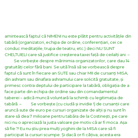
aminteascã faptul cã NIMENI nu este plãtit pentru activitãțile din
tabãrã (organizatori, echipa de ordine, conferențiari, cei ce
conduc meditațiile, trupa de teatru, etc.) deci NU SUNT
CHELTUIELI care sã justifice creșterea taxei fațã de ceilalți ani.
–
Se vorbește despre mãrinimia organizatorilor, care dau 14
gratuitãți celor fãrã bani. Se uitã însã sã se vorbeascã despre
faptul cã sunt în fiecare an SUTE sau chiar MII de cursanți MISA,
din ashram sau dinafara ashramului care solicitã gratuitate, și
primesc contra deptului de participare la tabãrã, obligația de a
face parte din echipa de ordine sau din comandamentul
taberei – adicã muncã voluntarã la schimb cu legitimația de
tabãrã.
– Se vorbește (cu ciudã și invidie !) de cursanții care
aruncã sute de euro pe cursuri organizate de alții și nu sunt în
stare sã dea 7 milioane pentru tabãra de la Costinești, pe care
nici nu o apreciazã la justa valoare pe motiv cã ar fi moca. Așa
sã fie ?! Eu nu știu prea mulți yoghini de la MISA care sã fi
participat la cursuri scumpe. Și dacã or fi câțiva, acesta era