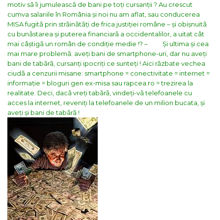
motiv sã îi jumuleascã de bani pe toți cursanții ? Au crescut
cumva salariile în România și noi nu am aflat, sau conducerea
MISA fugitã prin strãinãtãți de frica justiției române – și obișnuitã
cu bunãstarea și puterea financiarã a occidentalilor, a uitat cât
mai câștigã un român de condiție medie !?
– Și ultima și cea
mai mare problemã: aveți bani de smartphone-uri, dar nu aveți
bani de tabãrã, cursanți ipocriți ce sunteți ! Aici rãzbate vechea
ciudã a cenzurii misane: smartphone = conectivitate = internet =
informație = bloguri gen ex-misa sau rapcea.ro = trezirea la
realitate. Deci, dacã vreți tabãrã, vindeți-vã telefoanele cu
acces la internet, reveniți la telefoanele de un milion bucata, și
aveți și bani de tabãrã !