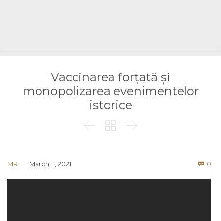
Vaccinarea forțată și
monopolizarea evenimentelor
istorice



Co
MR
March 11, 2021
0
