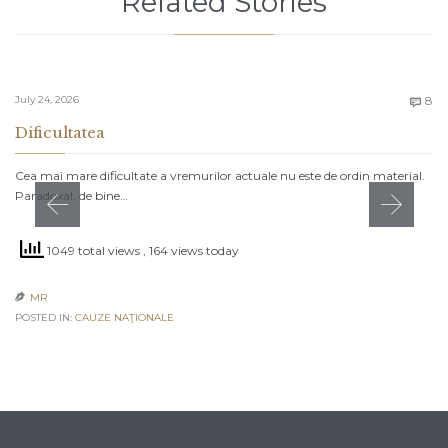
Related Stories
C
July 24, 2026
8

Dificultatea
Cea mai mare dificultate a vremurilor actuale nu este de ordin material.
Paradoxal, de bine…
1049 total views
, 164 views today
MR

POSTED IN:
CAUZE NAŢIONALE