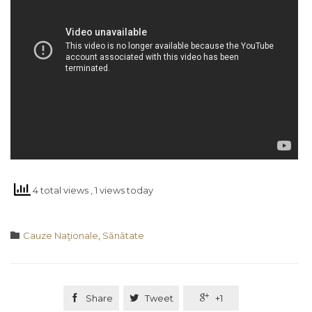
4 total views
, 1 views today
Category

Cauze Naţionale
,
Sănătate

Share

Tweet

+1