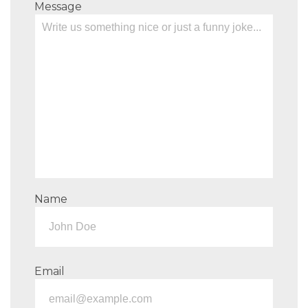
Message
Name
Email