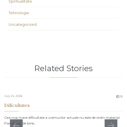
Spiritualitate
Tehnologie
Uncategorized
Related Stories
C
July 24, 2026
8

Dificultatea
Cea mai mare dificultate a vremurilor actuale nu este de ordin material.
Paradoxal, de bine…