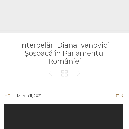
Interpelări Diana Ivanovici
Șoșoacă în Parlamentul
României



Co
MR
March 11, 2021
4
