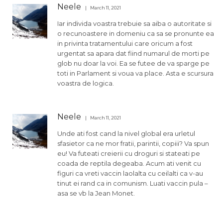
Neele
March 11, 2021
Iar individa voastra trebuie sa aiba o autoritate si
o recunoastere in domeniu ca sa se pronunte ea
in privinta tratamentului care oricum a fost
urgentat sa apara dat fiind numarul de morti pe
glob nu doar la voi. Ea se futee de va sparge pe
toti in Parlament si voua va place. Asta e scursura
voastra de logica.
Neele
March 11, 2021
Unde ati fost cand la nivel global era urletul
sfasietor ca ne mor fratii, parintii, copiii? Va spun
eu! Va futeati creierii cu droguri si stateati pe
coada de reptila degeaba. Acum ati venit cu
figuri ca vreti vaccin laolalta cu ceilalti ca v-au
tinut ei rand ca in comunism. Luati vaccin pula –
asa se vb la Jean Monet.