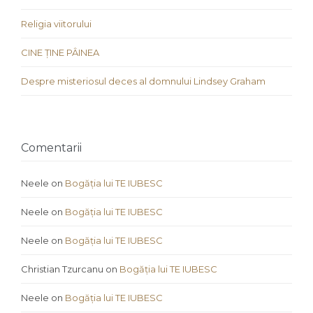
Religia viitorului
CINE ȚINE PÂINEA
Despre misteriosul deces al domnului Lindsey Graham
Comentarii
Neele
on
Bogăția lui TE IUBESC
Neele
on
Bogăția lui TE IUBESC
Neele
on
Bogăția lui TE IUBESC
Christian Tzurcanu
on
Bogăția lui TE IUBESC
Neele
on
Bogăția lui TE IUBESC