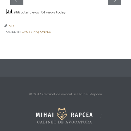
966 total views
, 81 views today
MR

POSTED IN:
CAUZE NAŢIONALE
© 2018 Cabinet de avocatura Mihai Rapcea