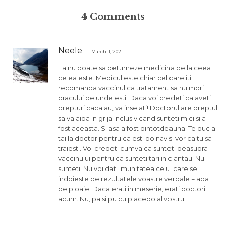
4
Comments
Neele
March 11, 2021
Ea nu poate sa deturneze medicina de la ceea
ce ea este. Medicul este chiar cel care iti
recomanda vaccinul ca tratament sa nu mori
dracului pe unde esti. Daca voi credeti ca aveti
drepturi cacalau, va inselati! Doctorul are dreptul
sa va aiba in grija inclusiv cand sunteti mici si a
fost aceasta. Si asa a fost dintotdeauna. Te duc ai
tai la doctor pentru ca esti bolnav si vor ca tu sa
traiesti. Voi credeti cumva ca sunteti deasupra
vaccinului pentru ca sunteti tari in clantau. Nu
sunteti! Nu voi dati imunitatea celui care se
indoieste de rezultatele voastre verbale = apa
de ploaie. Daca erati in meserie, erati doctori
acum. Nu, pa si pu cu placebo al vostru!