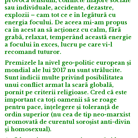
provoca tensiuni, conflicte majore sociale
sau individuale, accidente, dezastre,
explozii – cam tot ce e în legãturã cu
energia focului. De aceea mi-am propus
ca în acest an sã acționez cu calm, fãrã
grabã, relaxat, temperând aceastã energie
a focului în exces, lucru pe care vi-l
recomand tuturor.
Premizele la nivel geo-politic european și
mondial ale lui 2017 nu sunt strãlucite.
Sunt indicii multe privind posibilitatea
unui conflict armat la scarã globalã,
pornit pe criterii religioase. Cred cã este
important ca toți oamenii sã se roage
pentru pace, înțelegere și toleranțã de
ordin superior (nu cea de tip neo-marxist
promovatã de curentul soroșist anti-divin
și homosexual).