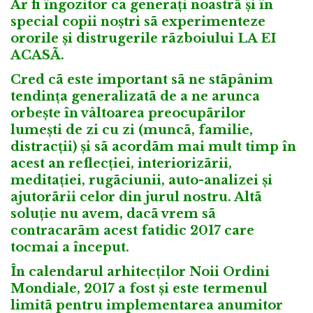
Ar fi îngozitor ca generați noastrã și în
special copii noștri sã experimenteze
ororile și distrugerile rãzboiului LA EI
ACASÃ.
Cred cã este important sã ne stãpânim
tendința generalizatã de a ne arunca
orbește în vâltoarea preocupãrilor
lumești de zi cu zi (muncã, familie,
distracții) și sã acordãm mai mult timp în
acest an reflecției, interiorizãrii,
meditației, rugãciunii, auto-analizei și
ajutorãrii celor din jurul nostru. Altã
soluție nu avem, dacã vrem sã
contracarãm acest fatidic 2017 care
tocmai a început.
În calendarul arhitecților Noii Ordini
Mondiale, 2017 a fost și este termenul
limitã pentru implementarea anumitor