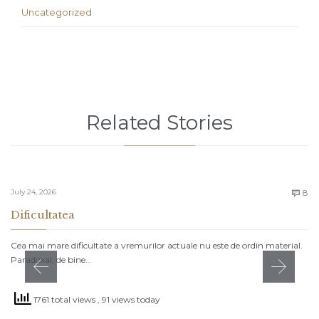
Uncategorized
Related Stories
C
July 24, 2026
8

Dificultatea
Cea mai mare dificultate a vremurilor actuale nu este de ordin material.
Paradoxal, de bine…
1761 total views
, 91 views today