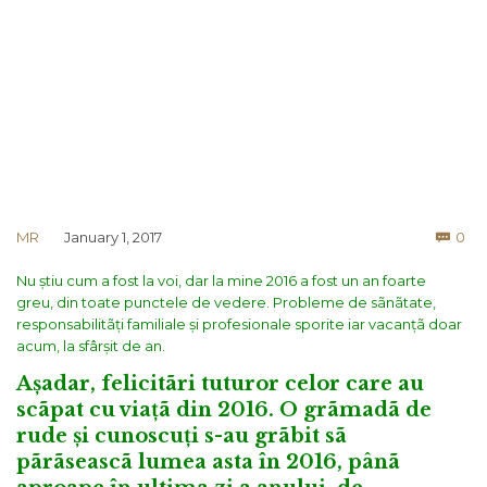
Co
MR
January 1, 2017
0

Nu știu cum a fost la voi, dar la mine 2016 a fost un an foarte
greu, din toate punctele de vedere. Probleme de sãnãtate,
responsabilitãți familiale și profesionale sporite iar vacanțã doar
acum, la sfârșit de an.
Așadar, felicitãri tuturor celor care au
scãpat cu viațã din 2016. O grãmadã de
rude și cunoscuți s-au grãbit sã
pãrãseascã lumea asta în 2016, pânã