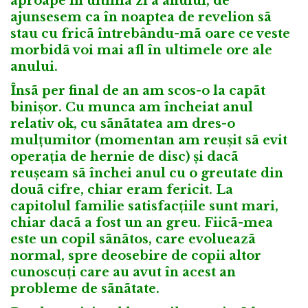
aproape în ultima zi a anului, de
ajunsesem ca în noaptea de revelion sã
stau cu fricã întrebându-mã oare ce veste
morbidã voi mai afl în ultimele ore ale
anului.
Însã per final de an am scos-o la capãt
binișor. Cu munca am încheiat anul
relativ ok, cu sãnãtatea am dres-o
mulțumitor (momentan am reușit sã evit
operația de hernie de disc) și dacã
reușeam sã închei anul cu o greutate din
douã cifre, chiar eram fericit. La
capitolul familie satisfacțiile sunt mari,
chiar dacã a fost un an greu. Fiicã-mea
este un copil sãnãtos, care evolueazã
normal, spre deosebire de copii altor
cunoscuți care au avut în acest an
probleme de sãnãtate.