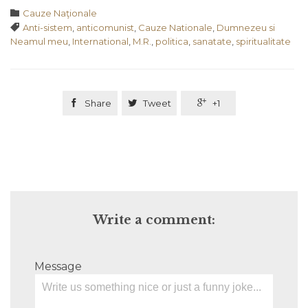
Category

Cauze Naţionale
Tags

Anti-sistem
,
anticomunist
,
Cauze Nationale
,
Dumnezeu si
Neamul meu
,
International
,
M.R.
,
politica
,
sanatate
,
spiritualitate

Share

Tweet

+1
Write a comment:
Message