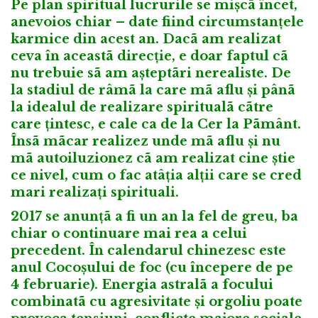
Pe plan spiritual lucrurile se mișcã încet,
anevoios chiar – date fiind circumstanțele
karmice din acest an. Dacã am realizat
ceva în aceastã direcție, e doar faptul cã
nu trebuie sã am așteptãri nerealiste. De
la stadiul de râmã la care mã aflu și pânã
la idealul de realizare spiritualã cãtre
care țintesc, e cale ca de la Cer la Pãmânt.
Însã mãcar realizez unde mã aflu și nu
mã autoiluzionez cã am realizat cine știe
ce nivel, cum o fac atâția alții care se cred
mari realizați spirituali.
2017 se anunțã a fi un an la fel de greu, ba
chiar o continuare mai rea a celui
precedent. În calendarul chinezesc este
anul Cocoșului de foc (cu începere de pe
4 februarie). Energia astralã a focului
combinatã cu agresivitate și orgoliu poate