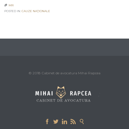
MR

POSTED IN:
CAUZE NAŢIONALE
© 2018 Cabinet de avocatura Mihai Rapcea




