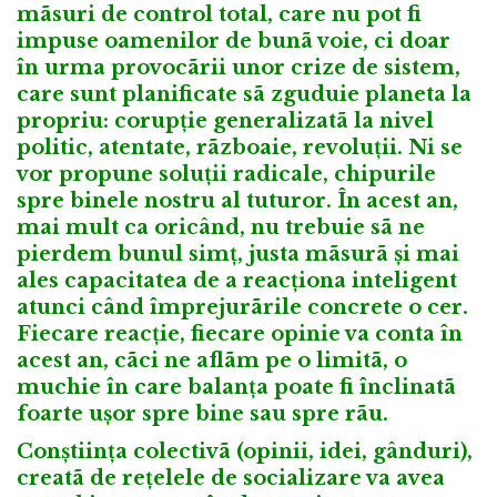
mãsuri de control total, care nu pot fi
impuse oamenilor de bunã voie, ci doar
în urma provocãrii unor crize de sistem,
care sunt planificate sã zguduie planeta la
propriu: corupție generalizatã la nivel
politic, atentate, rãzboaie, revoluții. Ni se
vor propune soluții radicale, chipurile
spre binele nostru al tuturor. În acest an,
mai mult ca oricând, nu trebuie sã ne
pierdem bunul simț, justa mãsurã și mai
ales capacitatea de a reacționa inteligent
atunci când împrejurãrile concrete o cer.
Fiecare reacție, fiecare opinie va conta în
acest an, cãci ne aflãm pe o limitã, o
muchie în care balanța poate fi înclinatã
foarte ușor spre bine sau spre rãu.
Conștiința colectivã (opinii, idei, gânduri),
creatã de rețelele de socializare va avea