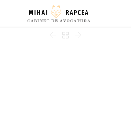


