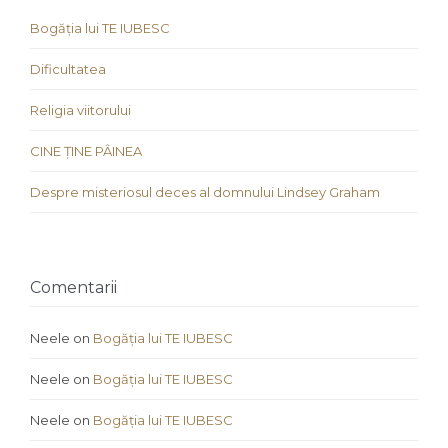
Bogăția lui TE IUBESC
Dificultatea
Religia viitorului
CINE ȚINE PÂINEA
Despre misteriosul deces al domnului Lindsey Graham
Comentarii
Neele
on
Bogăția lui TE IUBESC
Neele
on
Bogăția lui TE IUBESC
Neele
on
Bogăția lui TE IUBESC