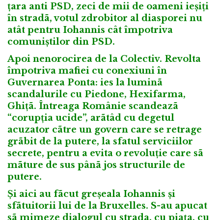
țara anti PSD, zeci de mii de oameni ieșiți
în stradã, votul zdrobitor al diasporei nu
atât pentru Iohannis cât împotriva
comuniștilor din PSD.
Apoi nenorocirea de la Colectiv. Revolta
împotriva mafiei cu conexiuni în
Guvernarea Ponta: ies la luminã
scandalurile cu Piedone, Hexifarma,
Ghițã. Întreaga Românie scandeazã
“corupția ucide”, arãtâd cu degetul
acuzator cãtre un govern care se retrage
grãbit de la putere, la sfatul serviciilor
secrete, pentru a evita o revoluție care sã
mãture de sus pânã jos structurile de
putere.
Și aici au fãcut greșeala Iohannis și
sfãtuitorii lui de la Bruxelles. S-au apucat
sã mimeze dialogul cu strada, cu piața, cu