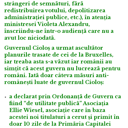
strângeri de semnãturi, fãrã
redistribuirea votului, depolitizarea
administrației publice, etc.), în atenția
ministresei Violeta Alexandru,
înscriindu-ne într-o audiențã care nu a
avut loc niciodatã.
Guvernul Cioloș a urmat ascultãtor
planurile trasate de cei de la Bruxelles,
iar treaba asta s-a vãzut iar românii au
simțit cã acest guvern nu lucreazã pentru
români. Iatã doar câteva mãsuri anti-
românești luate de guvernul Cioloș:
a declarat prin Ordonanțã de Guvern ca
fiind “de utilitate publicã” Asociația
Ellie Wiesel, asociație care în baza
acestei noi titulaturi a cerut și primit în
doar 10 zile de la Primãria Capitalei