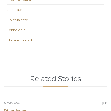
Sănătate
Spiritualitate
Tehnologie
Uncategorized
Related Stories
C
July 24, 2026
8

Dificultatea