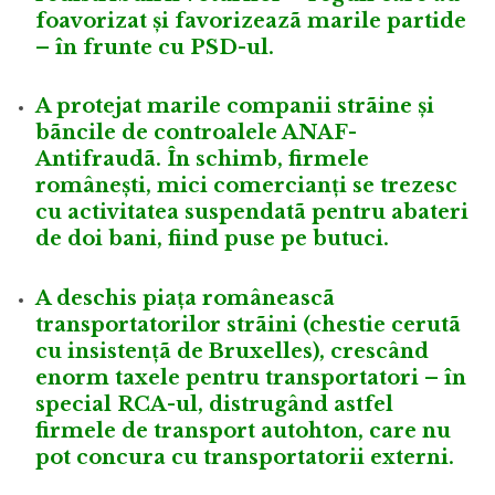
foavorizat și favorizeazã marile partide
– în frunte cu PSD-ul.
A protejat marile companii strãine și
bãncile de controalele ANAF-
Antifraudã. În schimb, firmele
românești, mici comercianți se trezesc
cu activitatea suspendatã pentru abateri
de doi bani, fiind puse pe butuci.
A deschis piața româneascã
transportatorilor strãini (chestie cerutã
cu insistențã de Bruxelles), crescând
enorm taxele pentru transportatori – în
special RCA-ul, distrugând astfel
firmele de transport autohton, care nu
pot concura cu transportatorii externi.