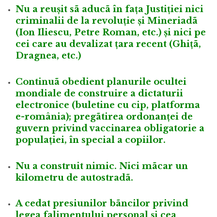
Nu a reușit sã aducã în fața Justiției nici
criminalii de la revoluție și Mineriadã
(Ion Iliescu, Petre Roman, etc.) și nici pe
cei care au devalizat țara recent (Ghițã,
Dragnea, etc.)
Continuã obedient planurile ocultei
mondiale de construire a dictaturii
electronice (buletine cu cip, platforma
e-românia); pregãtirea ordonanței de
guvern privind vaccinarea obligatorie a
populației, în special a copiilor.
Nu a construit nimic. Nici mãcar un
kilometru de autostradã.
A cedat presiunilor bãncilor privind
legea falimentului personal și cea