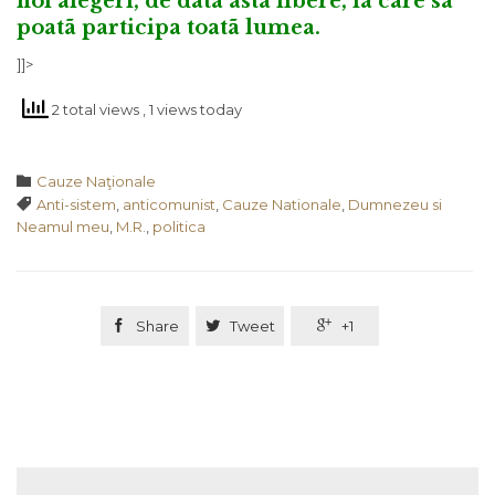
noi alegeri, de data asta libere, la care sã
poatã participa toatã lumea.
]]>
2 total views
, 1 views today
Category

Cauze Naţionale
Tags

Anti-sistem
,
anticomunist
,
Cauze Nationale
,
Dumnezeu si
Neamul meu
,
M.R.
,
politica

Share

Tweet

+1