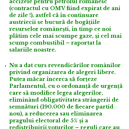
accizele pentru petrolul românesc
(contractul cu OMV fiind expirat de ani
de zile !), astfel cã în continuare
austriecii se bucurã de bogãțiile
resurselor românești, în timp ce noi
plãtim cele mai scumpe gaze, și cel mai
scump combustibil – raportat la
salariile noastre.
Nu a dat curs revendicãrilor românilor
privind organizarea de alegeri libere.
Putea mãcar încerca sã forțeze
Parlamentul, cu o ordonanțã de urgențã
care sã modifice legea alegerilor,
eliminând obligativitatea strângerii de
semnãturi (190.000 de fiecare partid
nou), a reducerea sau eliminarea
pragului electoral de 5% și a
redistribuirii voturilor – reguli care au