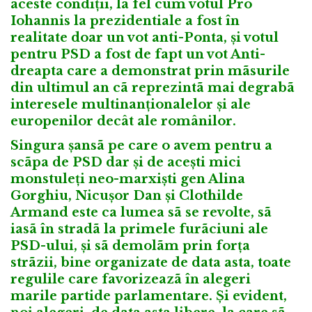
aceste condiții, la fel cum votul Pro
Iohannis la prezidentiale a fost în
realitate doar un vot anti-Ponta, și votul
pentru PSD a fost de fapt un vot Anti-
dreapta care a demonstrat prin mãsurile
din ultimul an cã reprezintã mai degrabã
interesele multinanționalelor și ale
europenilor decât ale românilor.
Singura șansã pe care o avem pentru a
scãpa de PSD dar și de acești mici
monstuleți neo-marxiști gen Alina
Gorghiu, Nicușor Dan și Clothilde
Armand este ca lumea sã se revolte, sã
iasã în stradã la primele furãciuni ale
PSD-ului, și sã demolãm prin forța
strãzii, bine organizate de data asta, toate
regulile care favorizeazã în alegeri
marile partide parlamentare. Și evident,