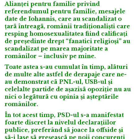
Alianței pentru familie privind
referendumul pentru familie, mesajele
date de Iohannis, care au scandalizat o
țarã întreagã, românii tradiționaliști care
resping homosexualitatea fiind calificați
de președinte drept “fanatici religioși” au
scandalizat pe marea majoritate a
românilor – inclusiv pe mine.
Toate astea s-au cumulat în timp, alãturi
de multe alte astfel de derapaje care ne-
au demonstrat cã PNL-ul, USB-ul și
celelalte partide de așazisã opoziție nu au
nici o legãturã cu opinia și așteptãrile
românilor.
În tot acest timp, PSD-ul s-a manifestat
foarte discret la nivelul declarațiilor
publice, preferând sã joace la offside și
sã-i lase sã greșeascã pe noii concurenți