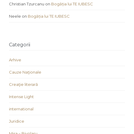
Christian Tzurcanu
on
Bogăția lui TE IUBESC
Neele
on
Bogăția lui TE IUBESC
Categorii
Arhive
Cauze Naţionale
Creaţie literară
Intense Light
international
Juridice
Misa – Bivolaru