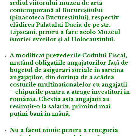
sediul viitorului muzeu de artã
contemporanã al Bucureștiului
(pinacoteca Bucureștiului), respectiv
clãdirea Palatului Dacia de pe str.
Lipscani, pentru a face acolo Muzeul
istoriei evreilor și al Holocaustului.
A modificat prevederile Codului Fiscal,
mutând obligațiile angajatorilor fațã de
bugetul de asigurãri sociale în sarcina
angajaților, din dorința de a scãdea
costurile multinaționalelor cu angajații
– chipurile pentru a atrage investitori în
românia. Chestia asta angajații au
resimțit-o la salariu, primind mai
puțini bani în mânã.
Nu a fãcut nimic pentru a renegocia