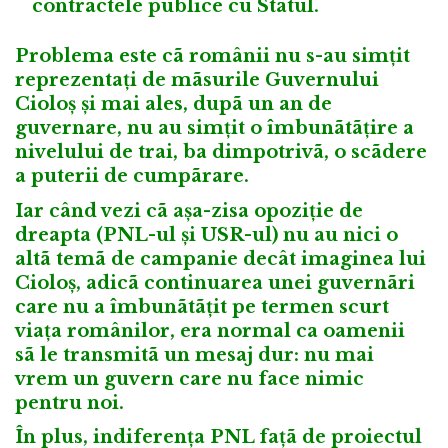
contractele publice cu Statul.
Problema este cã românii nu s-au simțit
reprezentați de mãsurile Guvernului
Cioloș și mai ales, dupã un an de
guvernare, nu au simțit o îmbunãtãțire a
nivelului de trai, ba dimpotrivã, o scãdere
a puterii de cumpãrare.
Iar când vezi cã așa-zisa opoziție de
dreapta (PNL-ul și USR-ul) nu au nici o
altã temã de campanie decât imaginea lui
Cioloș, adicã continuarea unei guvernãri
care nu a îmbunãtãțit pe termen scurt
viața românilor, era normal ca oamenii
sã le transmitã un mesaj dur: nu mai
vrem un guvern care nu face nimic
pentru noi.
În plus, indiferența PNL fațã de proiectul