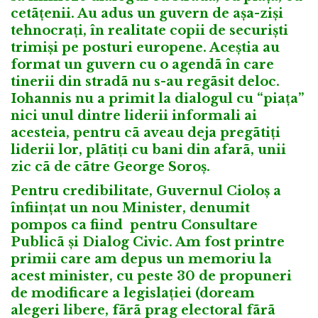
cetãțenii. Au adus un guvern de așa-ziși
tehnocrați, în realitate copii de securiști
trimiși pe posturi europene. Aceștia au
format un guvern cu o agendã în care
tinerii din stradã nu s-au regãsit deloc.
Iohannis nu a primit la dialogul cu “piața”
nici unul dintre liderii informali ai
acesteia, pentru cã aveau deja pregãtiți
liderii lor, plãtiți cu bani din afarã, unii
zic cã de cãtre George Soroș.
Pentru credibilitate, Guvernul Cioloș a
înființat un nou Minister, denumit
pompos ca fiind pentru Consultare
Publicã și Dialog Civic. Am fost printre
primii care am depus un memoriu la
acest minister, cu peste 30 de propuneri
de modificare a legislației (doream
alegeri libere, fãrã prag electoral fãrã