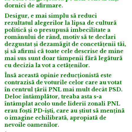
dornici de afirmare.
Desigur, e mai simplu sã reduci
rezultatul alegerilor la lipsa de culturã
politicã și o presupusã imbecilitate a
românului de rând, motiv sã te declari
dezgustat și dezamãgit de concetãțenii tãi,
și sã afirmi cã toate cele descrise de mine
mai sus sunt doar tâmpenii fãrã legãturã
cu decizia la vot a cetãțenilor.
Însã aceastã opinie reducționistã este
contrazisã de voturile celor care au votat
în centrul țãrii PNL mai mult decât PSD.
Deloc întâmplãtor, treaba asta s-a
întâmplat acolo unde liderii zonali PNL
erau foști PD-iști, care au știut sã menținã
o imagine echilibratã, apropiatã de
nevoile oamenilor.