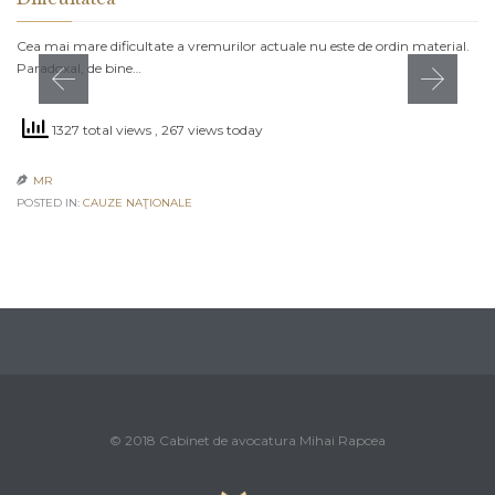
Cea mai mare dificultate a vremurilor actuale nu este de ordin material.
Paradoxal, de bine…
1327 total views
, 267 views today
MR

POSTED IN:
CAUZE NAŢIONALE
© 2018 Cabinet de avocatura Mihai Rapcea