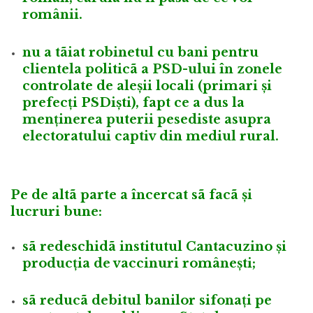
românii.
nu a tãiat robinetul cu bani pentru
clientela politicã a PSD-ului în zonele
controlate de aleșii locali (primari și
prefecți PSDiști), fapt ce a dus la
menținerea puterii pesediste asupra
electoratului captiv din mediul rural.
Pe de altã parte a încercat sã facã și
lucruri bune:
sã redeschidã institutul Cantacuzino și
producția de vaccinuri românești;
sã reducã debitul banilor sifonați pe