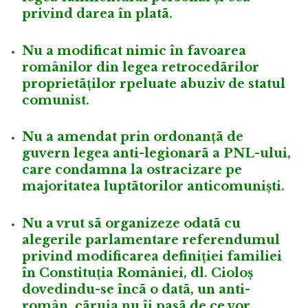
privind darea în platã.
Nu a modificat nimic în favoarea
românilor din legea retrocedãrilor
proprietãților rpeluate abuziv de statul
comunist.
Nu a amendat prin ordonanțã de
guvern legea anti-legionarã a PNL-ului,
care condamna la ostracizare pe
majoritatea luptãtorilor anticomuniști.
Nu a vrut sã organizeze odatã cu
alegerile parlamentare referendumul
privind modificarea definiției familiei
în Constituția României, dl. Cioloș
dovedindu-se încã o datã, un anti-
român, cãruia nu îi pasã de ce vor