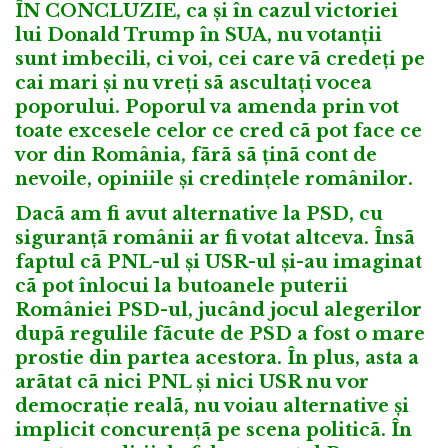
ÎN CONCLUZIE, ca și în cazul victoriei
lui Donald Trump în SUA, nu votanții
sunt imbecili, ci voi, cei care vã credeți pe
cai mari și nu vreți sã ascultați vocea
poporului. Poporul va amenda prin vot
toate excesele celor ce cred cã pot face ce
vor din România, fãrã sã ținã cont de
nevoile, opiniile și credințele românilor.
Dacã am fi avut alternative la PSD, cu
siguranțã românii ar fi votat altceva. Însã
faptul cã PNL-ul și USR-ul și-au imaginat
cã pot înlocui la butoanele puterii
României PSD-ul, jucând jocul alegerilor
dupã regulile fãcute de PSD a fost o mare
prostie din partea acestora. În plus, asta a
arãtat cã nici PNL și nici USR nu vor
democrație realã, nu voiau alternative și
implicit concurențã pe scena politicã. În