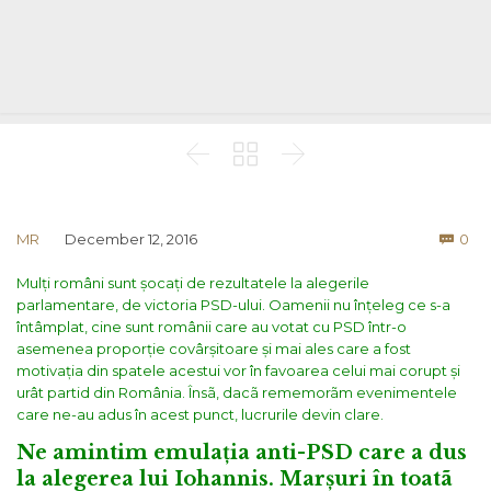



Co
MR
December 12, 2016
0

Mulți români sunt șocați de rezultatele la alegerile
parlamentare, de victoria PSD-ului. Oamenii nu înțeleg ce s-a
întâmplat, cine sunt românii care au votat cu PSD într-o
asemenea proporție covârșitoare și mai ales care a fost
motivația din spatele acestui vor în favoarea celui mai corupt și
urât partid din România. Însã, dacã rememorãm evenimentele
care ne-au adus în acest punct, lucrurile devin clare.
Ne amintim emulația anti-PSD care a dus
la alegerea lui Iohannis. Marșuri în toatã