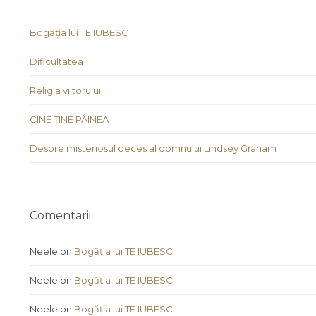
Bogăția lui TE IUBESC
Dificultatea
Religia viitorului
CINE ȚINE PÂINEA
Despre misteriosul deces al domnului Lindsey Graham
Comentarii
Neele
on
Bogăția lui TE IUBESC
Neele
on
Bogăția lui TE IUBESC
Neele
on
Bogăția lui TE IUBESC