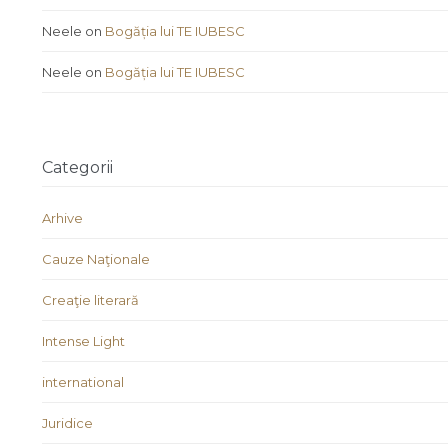
Neele
on
Bogăția lui TE IUBESC
Neele
on
Bogăția lui TE IUBESC
Categorii
Arhive
Cauze Naţionale
Creaţie literară
Intense Light
international
Juridice