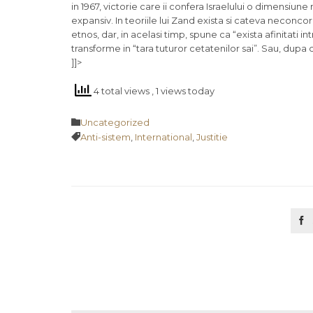
in 1967, victorie care ii confera Israelului o dimensiun
expansiv. In teoriile lui Zand exista si cateva neconcor
etnos, dar, in acelasi timp, spune ca “exista afinitati i
transforme in “tara tuturor cetatenilor sai”. Sau, dupa 
]]>
4 total views
, 1 views today
Category

Uncategorized
Tags

Anti-sistem
,
International
,
Justitie
