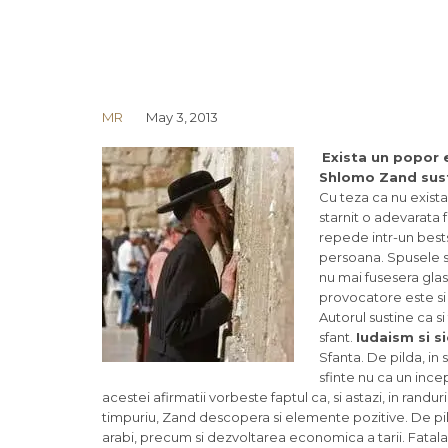
MR
May 3, 2013
Exista un popor e
Shlomo Zand susti
Cu teza ca nu exista
starnit o adevarata 
repede intr-un bestse
persoana. Spusele s
nu mai fusesera gla
provocatore este si n
Autorul sustine ca si
sfant.
Iudaism si s
Sfanta. De pilda, in 
sfinte nu ca un incepu
acestei afirmatii vorbeste faptul ca, si astazi, in randur
timpuriu, Zand descopera si elemente pozitive. De pilda
arabi, precum si dezvoltarea economica a tarii. Fatala a 