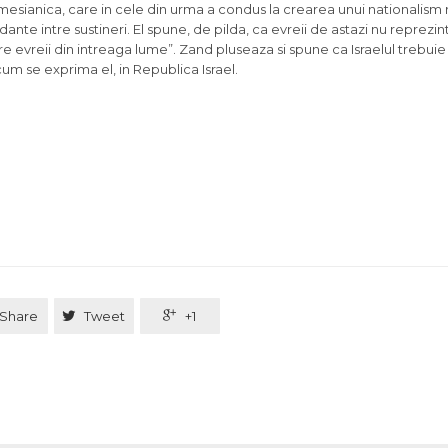
e mesianica, care in cele din urma a condus la crearea unui nationalism 
dante intre sustineri. El spune, de pilda, ca evreii de astazi nu reprezi
ntre evreii din intreaga lume”. Zand pluseaza si spune ca Israelul trebuie
cum se exprima el, in Republica Israel.
Share

Tweet

+1