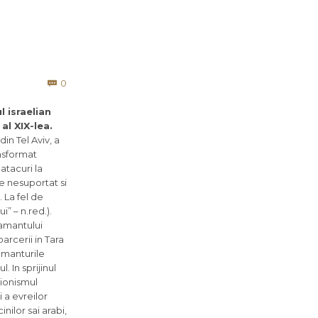
Comments
0

l israelian
al XIX-lea.
in Tel Aviv, a
ansformat
 atacuri la
e nesuportat si
. La fel de
i” – n.red.).
pamantului
arcerii in Tara
pamanturile
. In sprijinul
sionismul
 a evreilor
nilor sai arabi,