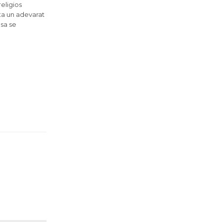
religios
nta un adevarat
 sa se