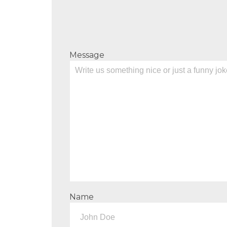
Message
Name