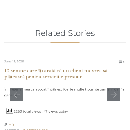
Related Stories
C
June 18, 2026
0

10 semne care îți arată că un client nu vrea să
plătească pentru serviciile prestate
În meseria mea ca avocat întâlnesc foarte multe tipuri de oameni, dar în
general îi…
2283 total views
, 47 views today
MR
