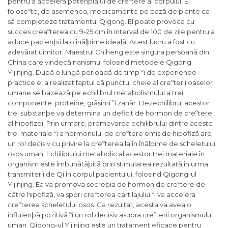
pentru a accelera potenþialul de creºtere al corpului. El
foloseºte, de asemenea, medicamente pe bazã de plante ca
sã completeze tratamentul Qigong. El poate provoca cu
succes creaºterea cu 9-25 cm în interval de 100 de zile pentru a
aduce pacienþii la o înãlþime idealã. Acest lucru a fost cu
adevãrat uimitor. Maestrul Chiheng este singura persoanã din
China care vindecã nanismul folosind metodele Qigong
Yijinjing. Dupã o lungã perioadã de timp ºi de experienþe
practice el a realizat faptul cã punctul cheie al creºterii oaselor
umane se bazeazã pe echilibrul metabolismului a trei
componente: proteine, grãsimi ºi zahãr. Dezechilibrul acestor
trei substanþe va determina un deficit de hormon de creºtere
al hipofizei. Prin urmare, promovarea echilibrului dintre aceste
trei materiale ºi a hormonului de creºtere emis de hipofizã are
un rol decisiv cu privire la creºterea la în înãlþime de scheletului
osos uman. Echilibrului metabolic al acestor trei materiale în
organism este îmbunãtãþitã prin stimularea rezultatã în urma
transmiterii de Qi în corpul pacientului, folosind Qigong-ul
Yijinjing. Ea va promova secreþia de hormon de creºtere de
cãtre hipofizã, va spori creºterea cartilajului ºi va accelera
creºterea scheletului osos. Ca rezultat, acesta va avea o
influienþã pozitivã ºi un rol decisiv asupra creºterii organismului
uman. Qigong-ul Yijinjing este un tratament eficace pentru