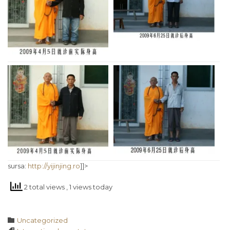
sursa:
http://yijinjing.ro
]]>
2 total views
, 1 views today
Category

Uncategorized
Tags