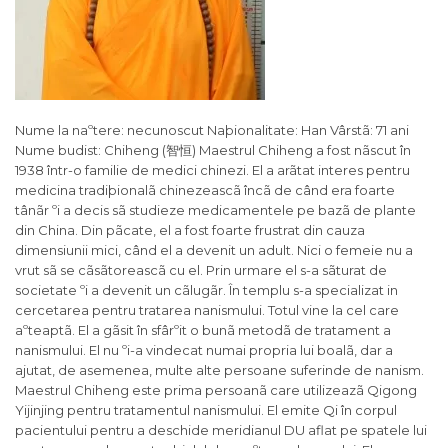
Nume la naº­tere: necunoscut Naþio­na­li­tate: Han Vâr­stã: 71 ani
Nume budist: Chiheng (智恒) Maestrul Chiheng a fost nãscut în
1938 într-o familie de medici chinezi. El a arãtat interes pentru
medicina tradiþionalã chinezeascã încã de când era foarte
tânãr ºi a decis sã studieze medicamentele pe bazã de plante
din China. Din pãcate, el a fost foarte frustrat din cauza
dimensiunii mici, când el a devenit un adult. Nici o femeie nu a
vrut sã se cãsãtoreascã cu el. Prin urmare el s-a sãturat de
societate ºi a devenit un cãlugãr. În templu s-a specializat in
cercetarea pentru tratarea nanismului. Totul vine la cel care
aºteaptã. El a gãsit în sfârºit o bunã metodã de tratament a
nanismului. El nu ºi-a vindecat numai propria lui boalã, dar a
ajutat, de asemenea, multe alte persoane suferinde de nanism.
Maestrul Chiheng este prima persoanã care utilizeazã Qigong
Yijinjing pentru tratamentul nanismului. El emite Qi în corpul
pacientului pentru a deschide meridianul DU aflat pe spatele lui