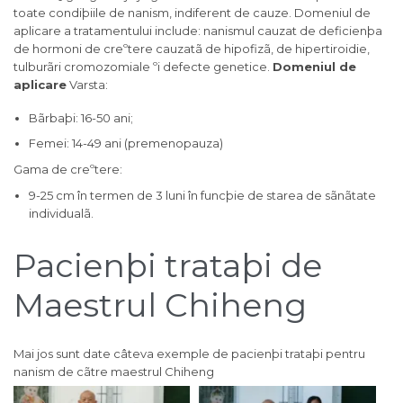
toate condiþiile de nanism, indiferent de cauze. Domeniul de
aplicare a tratamentului include: nanismul cauzat de deficienþa
de hormoni de creºtere cauzatã de hipofizã, de hipertiroidie,
tulburãri cromozomiale ºi defecte genetice.
Domeniul de
aplicare
Varsta:
Bãrbaþi: 16-50 ani;
Femei: 14-49 ani (premenopauza)
Gama de creºtere:
9-25 cm în termen de 3 luni în funcþie de starea de sãnãtate
individualã.
Pacienþi trataþi de
Maestrul Chiheng
Mai jos sunt date câteva exemple de pacienþi trataþi pentru
nanism de cãtre maestrul Chiheng