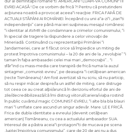
dur al demnitãþii româneºti: AMERICANI ! LUAÞI-VÃ COMUNIªTII
EVREI ACASÃ ! De ce vorbim de fricã ?! Pentru cã pretutindeni
acþiunea noastrã a provocat aceeaºi reacþie: FRICA FAÞÃ DE
ACTUALII STÃPÂNI AI ROMÂNIEI. Începând cu unii aºa-ziºi „ziariºti
independenþi” care pânã mai ieri susþineau mesajul românesc
ºi identitar al AVMR de condamnare a crimelor comunismului, ºi
în special de tragere la rãspundere a celor vinovaþi de
Mineriadã. Continuând cu reprezentanþii Primãriei ºi
Jandarmeriei, care ar fi fãcut orice sã împiedice un miting de
protest împotriva comunismului – la 20 de ani de la „revoluþie” ºi
taman în faþa ambasadei celei mai mari „democraþii”… ªi
sfârºind cu mass-media care transpirã de fricã numai la auzul
sintagmei „comunist-evreu”, pe deasupra ºi cetãþean american
(recte Tismãneanu) ! Am fost avertizat sã nu scriu, sã nu particip,
sã nu respir mãcar despre/la un astfel de miting, care distruge
tot ceea ce au creat alþii/aruncã în derizoriu efortul de ani de
zile/decredibilizeazã/cã îmi distrug viitorul/cariera/viaþa rostind
în public cuvântul magic COMUNIST-EVREU, ºi alte bla bla blauri
mari ºi umflate care ascund un singur adevãr. Mare. LE E FRICÃ.
Frica de dubla identitate a evreului (devenit cetãþean
american) Tismãneanu, cu cea a actualului ambasador SUA.
Interesul de a pãstra aceiaºi protagoniºti de mucava pe scena
„luptei împotriva comunismului”, care de 20 de ani nu a dus