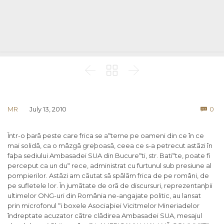



Co
MR
July 13, 2010
0

Într-o þarã peste care frica se aºterne pe oameni din ce în ce
mai solidã, ca o mâzgã greþoasã, ceea ce s-a petrecut astãzi în
faþa sediului Ambasadei SUA din Bucureºti, str. Batiºte, poate fi
perceput ca un duº rece, administrat cu furtunul sub presiune al
pompierilor. Astãzi am cãutat sã spãlãm frica de pe români, de
pe sufletele lor. În jumãtate de orã de discursuri, reprezentanþii
ultimelor ONG-uri din România ne-angajate politic, au lansat
prin microfonul ºi boxele Asociaþiei Vicitmelor Mineriadelor
îndreptate acuzator cãtre clãdirea Ambasadei SUA, mesajul