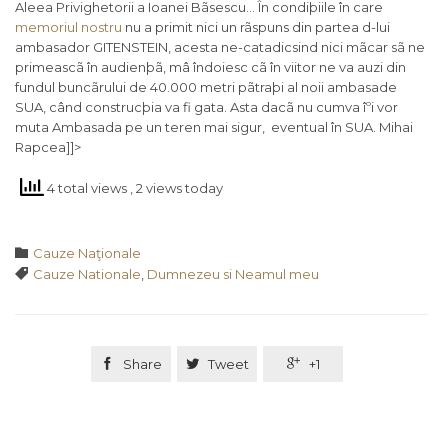
Aleea Privighetorii a Ioanei Bãsescu… În condiþiile în care
memoriul nostru
nu a primit nici un rãspuns din partea d-lui
ambasador GITENSTEIN, acesta ne-catadicsind nici mãcar sã ne
primeascã în audienþã, mâ îndoiesc cã în viitor ne va auzi din
fundul buncãrului de 40.000 metri pãtraþi al noii ambasade
SUA, când construcþia va fi gata. Asta dacã nu cumva îºi vor
muta Ambasada pe un teren mai sigur, eventual în SUA. Mihai
Rapcea]]>
4 total views
, 2 views today
Category

Cauze Naţionale
Tags

Cauze Nationale
,
Dumnezeu si Neamul meu

Share

Tweet

+1