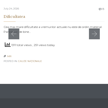
C
July 24, 2026
8

Dificultatea
Cea mai mare dificultate a vremurilor actuale nu este de ordin material.
Paradoxal, de bine…
1311 total views
, 251 views today
MR

POSTED IN:
CAUZE NAŢIONALE