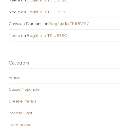
Neele
on
Bogăția lui TE IUBESC
Neele
on
Bogăția lui TE IUBESC
Christian Tzurcanu
on
Bogăția lui TE IUBESC
Neele
on
Bogăția lui TE IUBESC
Categorii
Arhive
Cauze Naţionale
Creaţie literară
Intense Light
international