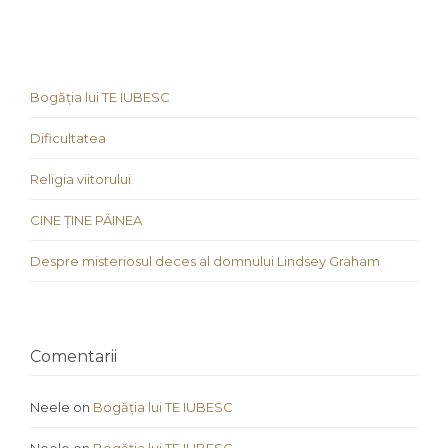
Bogăția lui TE IUBESC
Dificultatea
Religia viitorului
CINE ȚINE PÂINEA
Despre misteriosul deces al domnului Lindsey Graham
Comentarii
Neele
on
Bogăția lui TE IUBESC