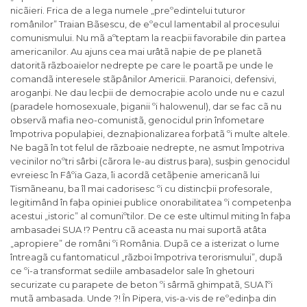
nicãieri. Frica de a lega numele „preºedintelui tuturor
românilor” Traian Bãsescu, de eºecul lamentabil al procesului
comunismului. Nu mã aºteptam la reacþii favorabile din partea
americanilor. Au ajuns cea mai urâtã naþie de pe planetã
datoritã rãzboaielor nedrepte pe care le poartã pe unde le
comandã interesele stãpânilor Americii. Paranoici, defensivi,
aroganþi. Ne dau lecþii de democraþie acolo unde nu e cazul
(paradele homosexuale, þiganii ºi halowenul), dar se fac cã nu
observã mafia neo-comunistã, genocidul prin înfometare
împotriva populaþiei, deznaþionalizarea forþatã ºi multe altele.
Ne bagã în tot felul de rãzboaie nedrepte, ne asmut împotriva
vecinilor noºtri sârbi (cãrora le-au distrus þara), susþin genocidul
evreiesc în Fâºia Gaza, îi acordã cetãþenie americanã lui
Tismãneanu, ba îl mai cadorisesc ºi cu distincþii profesorale,
legitimând în faþa opiniei publice onorabilitatea ºi competenþa
acestui „istoric” al comuniºtilor. De ce este ultimul miting în faþa
ambasadei SUA !? Pentru cã aceasta nu mai suportã atâta
„apropiere” de români ºi România. Dupã ce a isterizat o lume
întreagã cu fantomaticul „rãzboi împotriva terorismului”, dupã
ce ºi-a transformat sediile ambasadelor sale în ghetouri
securizate cu parapete de beton ºi sârmã ghimpatã, SUA îºi
mutã ambasada. Unde ?! În Pipera, vis-a-vis de reºedinþa din