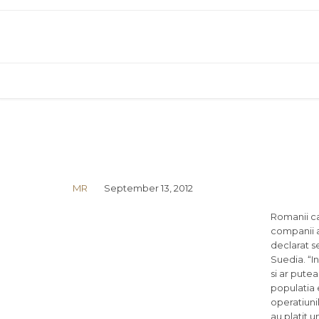
MR
September 13, 2012
Romanii ca
companii ar
declarat se
Suedia. “I
si ar putea
populatia 
operatiuni
au platit u