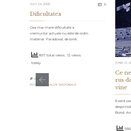
Comments
JULY 24, 2026
8

Dificultatea
Cea mai mare dificultate a
vremurilor actuale nu este de ordin
material. Paradoxal, de bine…
897 total views
, 12 views
today
JUNE 21, 2
Ce ne
rus d
MR

POSTED IN:
CAUZE NAŢIONALE
vine
Există oa
desprinsă
Bond. An
5662