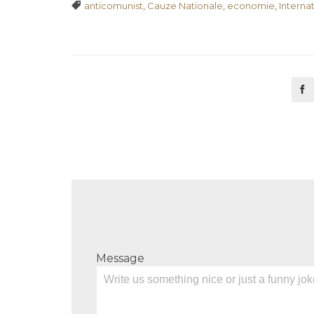
Tags

anticomunist
,
Cauze Nationale
,
economie
,
Internat

Message