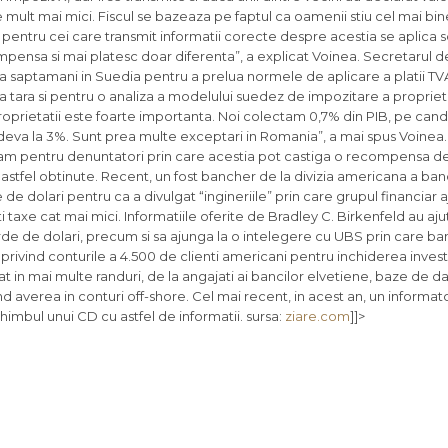
 mult mai mici. Fiscul se bazeaza pe faptul ca oamenii stiu cel mai bine
i pentru cei care transmit informatii corecte despre acestia se aplica scu
pensa si mai platesc doar diferenta”, a explicat Voinea. Secretarul de
 saptamani in Suedia pentru a prelua normele de aplicare a platii TVA
a tara si pentru o analiza a modelului suedez de impozitare a proprieta
oprietatii este foarte importanta. Noi colectam 0,7% din PIB, pe cand
eva la 3%. Sunt prea multe exceptari in Romania”, a mai spus Voinea. 
gram pentru denuntatori prin care acestia pot castiga o recompensa d
r astfel obtinute. Recent, un fost bancher de la divizia americana a banc
dolari pentru ca a divulgat “ingineriile” prin care grupul financiar aj
 taxe cat mai mici. Informatiile oferite de Bradley C. Birkenfeld au ajut
rde de dolari, precum si sa ajunga la o intelegere cu UBS prin care b
privind conturile a 4.500 de clienti americani pentru inchiderea investi
rat in mai multe randuri, de la angajati ai bancilor elvetiene, baze de d
d averea in conturi off-shore. Cel mai recent, in acest an, un informator
imbul unui CD cu astfel de informatii. sursa:
ziare.com
]]>