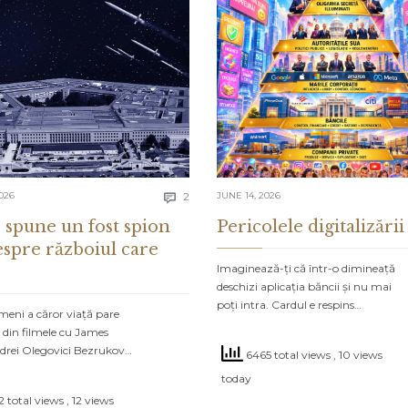
Comments
026
2
JUNE 14, 2026

 spune un fost spion
Pericolele digitalizării
espre războiul care
Imaginează-ți că într-o dimineață
deschizi aplicația băncii și nu mai
poți intra. Cardul e respins…
meni a căror viață pare
 din filmele cu James
drei Olegovici Bezrukov…
6465 total views
, 10 views
today
 total views
, 12 views