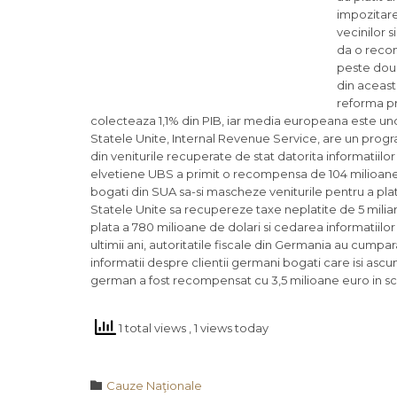
impozitare
vecinilor s
da o recom
peste doua
din aceast
reforma pr
colecteaza 1,1% din PIB, iar media europeana este und
Statele Unite, Internal Revenue Service, are un pro
din veniturile recuperate de stat datorita informatiilo
elvetiene UBS a primit o recompensa de 104 milioane de 
bogati din SUA sa-si mascheze veniturile pentru a plati
Statele Unite sa recupereze taxe neplatite de 5 milia
plata a 780 milioane de dolari si cedarea informatiilor 
ultimii ani, autoritatile fiscale din Germania au cumpa
informatii despre clientii germani bogati care isi ascun
german a fost recompensat cu 3,5 milioane euro in sch
1 total views
, 1 views today
Category

Cauze Naţionale