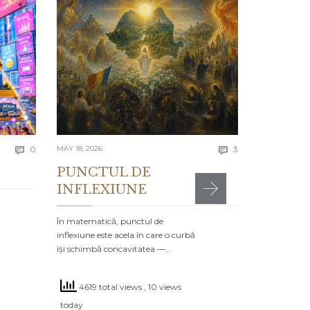
APRIL 13, 2026
Lecția 
Se spune că e
greșelile alto
timpul…
4198 to
Comments
Comments
today
0
MAY 18, 2026
3


PUNCTUL DE
INFLEXIUNE
MR

POSTED IN:
CA
În matematică, punctul de
inflexiune este acela în care o curbă
își schimbă concavitatea —…
4619 total views
, 10 views
today