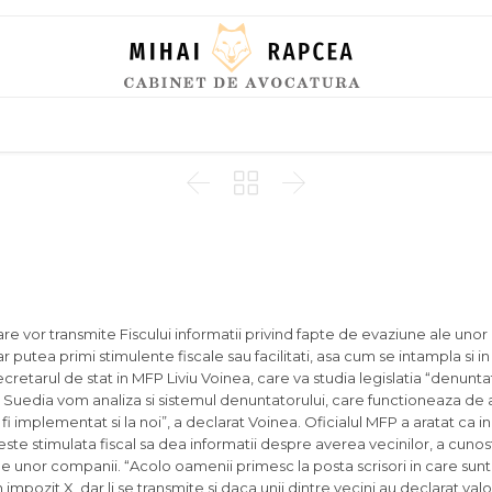
Skip
to
content



re vor transmite Fiscului informatii privind fapte de evaziune ale uno
 putea primi stimulente fiscale sau facilitati, asa cum se intampla si in 
cretarul de stat in MFP Liviu Voinea, care va studia legislatia “denunta
n Suedia vom analiza si sistemul denuntatorului, care functioneaza de 
 fi implementat si la noi”, a declarat Voinea. Oficialul MFP a aratat ca i
este stimulata fiscal sa dea informatii despre averea vecinilor, a cunos
le unor companii. “Acolo oamenii primesc la posta scrisori in care sunt
n impozit X, dar li se transmite si daca unii dintre vecini au declarat valo