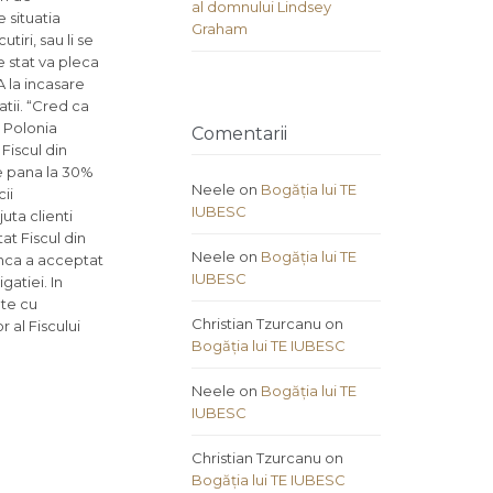
al domnului Lindsey
 situatia
Graham
tiri, sau li se
 stat va pleca
 la incasare
tii. “Cred ca
 Polonia
Comentarii
Fiscul din
e pana la 30%
Neele
on
Bogăția lui TE
ii
IUBESC
uta clienti
at Fiscul din
Neele
on
Bogăția lui TE
anca a acceptat
IUBESC
gatiei. In
ate cu
Christian Tzurcanu
on
 al Fiscului
Bogăția lui TE IUBESC
Neele
on
Bogăția lui TE
IUBESC
Christian Tzurcanu
on
Bogăția lui TE IUBESC