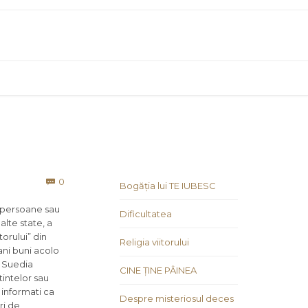
Comments
0

Bogăția lui TE IUBESC
r persoane sau
Dificultatea
alte state, a
torului” din
Religia viitorului
ani buni acolo
n Suedia
CINE ȚINE PÂINEA
tintelor sau
 informati ca
Despre misteriosul deces
ri de