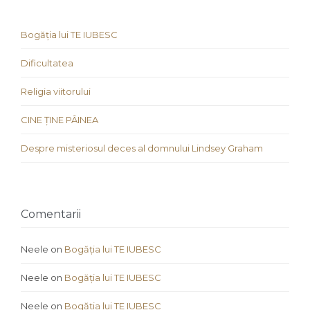
Bogăția lui TE IUBESC
Dificultatea
Religia viitorului
CINE ȚINE PÂINEA
Despre misteriosul deces al domnului Lindsey Graham
Comentarii
Neele
on
Bogăția lui TE IUBESC
Neele
on
Bogăția lui TE IUBESC
Neele
on
Bogăția lui TE IUBESC