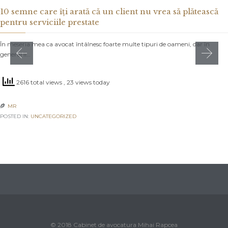
10 semne care îți arată că un client nu vrea să plătească
pentru serviciile prestate
În meseria mea ca avocat întâlnesc foarte multe tipuri de oameni, dar în
general îi…
2616 total views
, 23 views today
MR

POSTED IN:
UNCATEGORIZED
© 2018 Cabinet de avocatura Mihai Rapcea