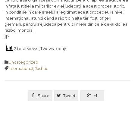
ca Turcia sã organizeze comandouri pentru rãpirea si aducerea
in fața justiției a militarilor evrei judecați la acest proces istoric,
în condițiile în care Israelul a legitimat acest procedeu la nivel
internațional, atunci când a rãpit din alte țãri foști ofițeri
germani, pentru a-i judeca pentru crimele din cele de-al doilea
rãzboi mondial.
]]>
2 total views
, 1 views today
Category

Uncategorized
Tags

International
,
Justitie

Share

Tweet

+1