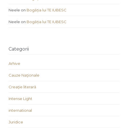
Neele
on
Bogăția lui TE IUBESC
Neele
on
Bogăția lui TE IUBESC
Categorii
Arhive
Cauze Naţionale
Creaţie literară
Intense Light
international
Juridice