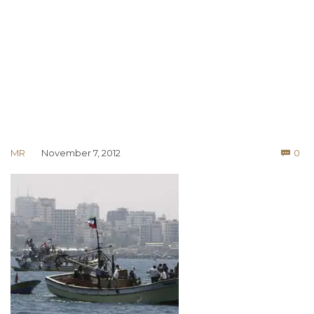
Co
MR
November 7, 2012
0
