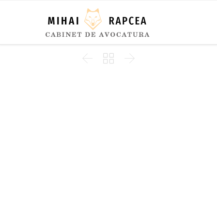


