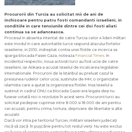
Procurorii din Turcia au solicitat mii de ani de
inchisoare pentru patru fosti comandanti israelieni, in
conditiile in care tensiunile dintre cei doi fosti aliati
continua sa se adanceasca.
Procesul in absenta intentat de catre Turcia celor 4 lideri militari
este modul in care autoritatile turce raspund atacului fortelor
israeliene, in 2010, indreptat contra unei flotile ce incerca sa
sparga blocada Fasiei Gaza, noteaza
Financial Times
. In
incidentul respectiv, noua activisti turci au fost ucisi de catre
israelieni, iar Ankara a acuzat Israelul de incalcarea legislatiei
internationale. Procurorii de la Istanbul au preluat cazul la
presiunea rudelor celor ucisi, sustinute de IHH, o organizatie
islamista care a ajutat la organizarea flotilei. Insa Israelul a
sustinut in cadrul ONU ca blocada Gazei era legala deși nu
fusese votatã nici o rezoluție în acest sens. Procurorii turci au
solicitat pedepse cuprinse intre 8.000 si 18.000 de ani pentru
cei acuzati, pentru crima, tortura, deprivare de libertate si alte
acuzatii.
Dacã vor intra pe teritoriul Turciei, militarii israelieni judecați
riscã sã zacã în pușcãrie pentru tot restul vieții. Nu este exclus