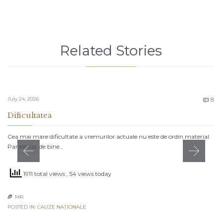
Related Stories
C
July 24, 2026
8

Dificultatea
Cea mai mare dificultate a vremurilor actuale nu este de ordin material.
Paradoxal, de bine…
1911 total views
, 54 views today
MR

POSTED IN:
CAUZE NAŢIONALE