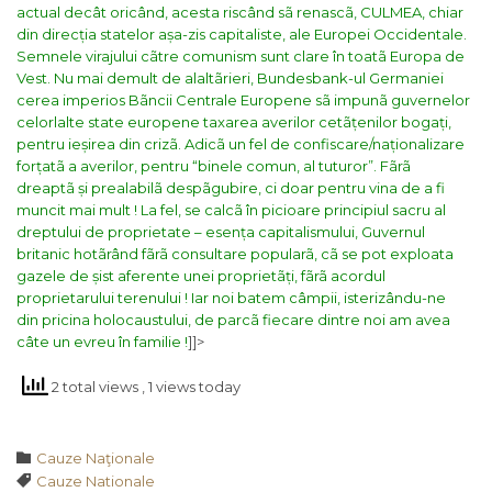
actual decât oricând, acesta riscând sã renascã, CULMEA, chiar
din direcția statelor așa-zis capitaliste, ale Europei Occidentale.
Semnele virajului cãtre comunism sunt clare în toatã Europa de
Vest. Nu mai demult de alaltãrieri, B
undesbank-ul Germaniei
cerea imperios Bãncii Centrale Europene sã impunã guvernelor
celorlalte state europene taxarea averilor cetãțenilor bogați
,
pentru ieșirea din crizã. Adicã un fel de confiscare/naționalizare
forțatã a averilor, pentru “binele comun, al tuturor”.
Fãrã
dreaptã și prealabilã despãgubire, ci doar pentru vina de a fi
muncit mai mult ! La fel, se calcã în picioare principiul sacru al
dreptului de proprietate – esența capitalismului,
Guvernul
britanic hotãrând fãrã consultare popularã, cã se pot exploata
gazele de șist aferente unei proprietãți, fãrã acordul
proprietarului terenului
!
Iar noi batem câmpii, isterizându-ne
din pricina holocaustului, de parcã fiecare dintre noi am avea
câte un evreu în familie !
]]>
2 total views
, 1 views today
Category

Cauze Naţionale
Tags

Cauze Nationale