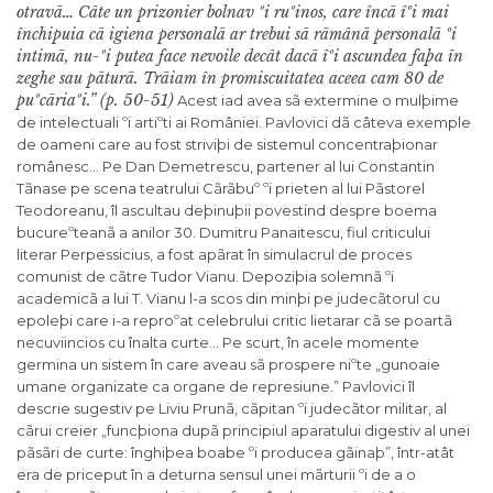
otravã… Câte un prizonier bolnav ºi ruºinos, care încã îºi mai
închipuia cã igiena personalã ar trebui sã rãmânã personalã ºi
intimã, nu-ºi putea face nevoile decât dacã îºi ascundea faþa în
zeghe sau pãturã. Trãiam în promiscuitatea aceea cam 80 de
puºcãriaºi.” (p. 50-51)
Acest iad avea sã extermine o mulþime
de intelectuali ºi artiºti ai României. Pavlovici dã câteva exemple
de oameni care au fost striviþi de sistemul concentraþionar
românesc… Pe Dan Demetrescu, partener al lui Constantin
Tãnase pe scena teatrului Cãrãbuº ºi prieten al lui Pãstorel
Teodoreanu, îl ascultau deþinuþii povestind despre boema
bucureºteanã a anilor 30. Dumitru Panaitescu, fiul criticului
literar Perpessicius, a fost apãrat în simulacrul de proces
comunist de cãtre Tudor Vianu. Depoziþia solemnã ºi
academicã a lui T. Vianu l-a scos din minþi pe judecãtorul cu
epoleþi care i-a reproºat celebrului critic lietarar cã se poartã
necuviincios cu înalta curte… Pe scurt, în acele momente
germina un sistem în care aveau sã prospere niºte „gunoaie
umane organizate ca organe de represiune.” Pavlovici îl
descrie sugestiv pe Liviu Prunã, cãpitan ºi judecãtor militar, al
cãrui creier „funcþiona dupã principiul aparatului digestiv al unei
pãsãri de curte: înghiþea boabe ºi producea gãinaþ”, într-atât
era de priceput în a deturna sensul unei mãrturii ºi de a o