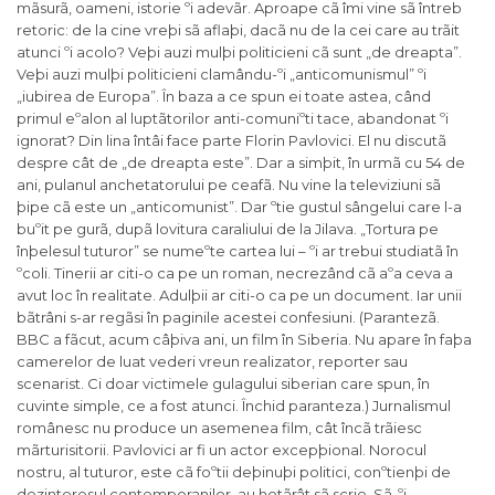
mãsurã, oameni, istorie ºi adevãr. Aproape cã îmi vine sã întreb
retoric: de la cine vreþi sã aflaþi, dacã nu de la cei care au trãit
atunci ºi acolo? Veþi auzi mulþi politicieni cã sunt „de dreapta”.
Veþi auzi mulþi politicieni clamându-ºi „anticomunismul” ºi
„iubirea de Europa”. În baza a ce spun ei toate astea, când
primul eºalon al luptãtorilor anti-comuniºti tace, abandonat ºi
ignorat? Din lina întâi face parte Florin Pavlovici. El nu discutã
despre cât de „de dreapta este”. Dar a simþit, în urmã cu 54 de
ani, pulanul anchetatorului pe ceafã. Nu vine la televiziuni sã
þipe cã este un „anticomunist”. Dar ºtie gustul sângelui care l-a
buºit pe gurã, dupã lovitura caraliului de la Jilava. „Tortura pe
înþelesul tuturor” se numeºte cartea lui – ºi ar trebui studiatã în
ºcoli. Tinerii ar citi-o ca pe un roman, necrezând cã aºa ceva a
avut loc în realitate. Adulþii ar citi-o ca pe un document. Iar unii
bãtrâni s-ar regãsi în paginile acestei confesiuni. (Parantezã.
BBC a fãcut, acum câþiva ani, un film în Siberia. Nu apare în faþa
camerelor de luat vederi vreun realizator, reporter sau
scenarist. Ci doar victimele gulagului siberian care spun, în
cuvinte simple, ce a fost atunci. Închid paranteza.) Jurnalismul
românesc nu produce un asemenea film, cât încã trãiesc
mãrturisitorii. Pavlovici ar fi un actor excepþional. Norocul
nostru, al tuturor, este cã foºtii deþinuþi politici, conºtienþi de
dezinteresul contemporanilor, au hotãrât sã scrie. Sã-ºi