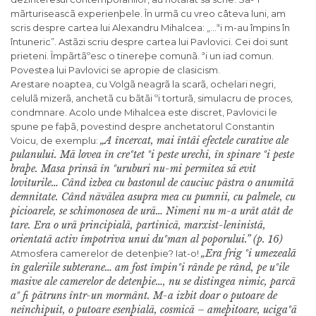
mãrturiseascã experienþele. În urmã cu vreo câteva luni, am
scris despre cartea lui Alexandru Mihalcea: „…ªi m-au împins în
întuneric”. Astãzi scriu despre cartea lui Pavlovici. Cei doi sunt
prieteni. Împãrtãºesc o tinereþe comunã. ªi un iad comun.
Povestea lui Pavlovici se apropie de clasicism.
Arestare noaptea, cu Volgã neagrã la scarã, ochelari negri,
celulã mizerã, anchetã cu bãtãi ºi torturã, simulacru de proces,
condmnare. Acolo unde Mihalcea este discret, Pavlovici le
spune pe faþã, povestind despre anchetatorul Constantin
„A încercat, mai întâi efectele curative ale
Voicu, de exemplu:
pulanului. Mã lovea în creºtet ºi peste urechi, în spinare ºi peste
braþe. Masa prinsã în ºuruburi nu-mi permitea sã evit
loviturile… Când izbea cu bastonul de cauciuc pãstra o anumitã
demnitate. Când nãvãlea asupra mea cu pumnii, cu palmele, cu
picioarele, se schimonosea de urã… Nimeni nu m-a urât atât de
tare. Era o urã principialã, partinicã, marxist-leninistã,
orientatã activ împotriva unui duºman al poporului.” (p. 16)
„Era frig ºi umezealã
Atmosfera camerelor de detenþie? Iat-o!
în galeriile subterane… am fost împinºi rânde pe rând, pe uºile
masive ale camerelor de detenþie…, nu se distingea nimic, parcã
aº fi pãtruns într-un mormânt. M-a izbit doar o putoare de
neînchipuit, o putoare esenþialã, cosmicã – ameþitoare, ucigaºã