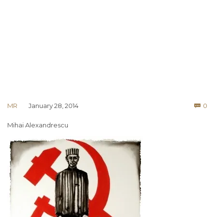
Co
MR
January 28, 2014
0

Mihai Alexandrescu