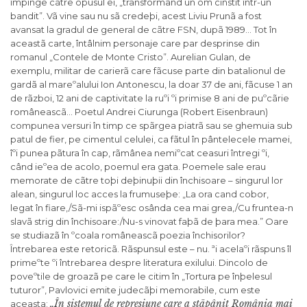
împinge cãtre opusul ei, „transformând un om cinstit într-un
bandit”. Vã vine sau nu sã credeþi, acest Liviu Prunã a fost
avansat la gradul de general de cãtre FSN, dupã 1989… Tot în
aceastã carte, întâlnim personaje care par desprinse din
romanul „Contele de Monte Cristo”. Aurelian Gulan, de
exemplu, militar de carierã care fãcuse parte din batalionul de
gardã al mareºalului Ion Antonescu, la doar 37 de ani, fãcuse 1 an
de rãzboi, 12 ani de captivitate la ruºi ºi primise 8 ani de puºcãrie
româneascã… Poetul Andrei Ciurunga (Robert Eisenbraun)
compunea versuri în timp ce spãrgea piatrã sau se ghemuia sub
patul de fier, pe cimentul celulei, ca fãtul în pântelecele mamei,
îºi punea pãtura în cap, rãmânea nemiºcat ceasuri întregi ºi,
când ieºea de acolo, poemul era gata. Poemele sale erau
memorate de cãtre toþi deþinuþii din închisoare – singurul lor
alean, singurul loc acces la frumuseþe: „La ora cand cobor,
legat în fiare,/Sã-mi ispãºesc osânda cea mai grea,/Cu fruntea-n
slavã strig din închisoare:/Nu-s vinovat faþã de þara mea.” Oare
se studiazã în ºcoala româneascã poezia închisorilor?
Întrebarea este retoricã. Rãspunsul este – nu. ªi acelaºi rãspuns îl
primeºte ºi întrebarea despre literatura exilului. Dincolo de
poveºtile de groazã pe care le citim în „Tortura pe înþelesul
tuturor”, Pavlovici emite judecãþi memorabile, cum este
„În sistemul de represiune care a stãpânit România mai
aceasta: