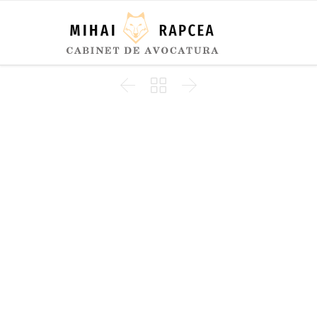


