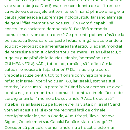
vine și prin idioți ca Dan Șova, care din dorința de a-i fi trecute
cu vederea derapajele antisemite, se înhamã plini de energie la
cãruța jidãneascã a supremației holocaustului
lansând afirmații
de genul “fãrã memoria holocaustului nu vom fi capabili sã
construim o societate democraticã”
. Dar fãrã memoria
comunismului vom putea oare ?
Ce pretenții pot avea însã de la
beizadeaua Șova, care cerșește îndurare lingând acolo unde a
scuipat – terorizat de amenințarea fantasticului aparat mondial
de represiune sionist, când tartorul cel mare, Traian Bãsescu,
o
suge cu gura plinã de la licuriciul sionist, îndemnându-ne
CULMEA NERUȘINÃRII, tot pe noi, românii, sã “reflectãm la
atitudinile noastre în fața istoriei”
!? Dar Israelul și-a cerut
vreodatã scuze pentru toți torționarii comuniști care s-au
refugiat în Israel începând cu anii 60, iar Israelul, stat nazist și
terorist, i-a ascuns și i-a protejat ?!
Când își vor cere scuze evreii
pentru nașterea monstrului comunist, pentru crimele fãcute de
coreligionarii lor în numele bolșevismului ? Asta trebuia sã îi
întrebe Traian Bãsescu pe liderii evrei, la vizita din Israel ! Când
vor veni aceștia sã își exprime regretul fațã de crimele
coreligionarilor lor, de la Gherla, Aiud, Pitești, Jilava, Rahova,
Sighet, Ocnele mari sau Canalul Dunãre-Marea Neagrã ??
Consider cã pericolul comunismului nu a trecut ci este mai