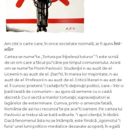
best-
Am citit o carte care, în orice societate normalã, ar fi ajuns
seller
.
Cartea se numeºte „Tortura pe înþelesul tuturor” ºi este scrisã
de un om care a fãcut puºcãrie pe timpul comunismului. Acest
om se numeºte Florin Pavlovici. Studenþii n-au auzit de el.
Liceenii n-au auzit de el. Ziariºtii, în marea lor majoritate, n-au
auzit de el. Profesorii n-au auzit de el. Criticii literari n-au azit de
el. Îl cunosc prietenii ºi ceilalþi foºti deþinuþi politici, care – într-o
þarã taratã de comunism – au ajuns sã semene cu o castã
discretã. Cu o sectã a marilor torturaþi, supravieþuitori ai
lagãrelor de exterminare. Cumva, printr-o amenzie fatalã,
România de azi nu-i recunoaºte pe aceºti oameni. Pe cartea lui
Pavlovici ar trebui sã se batã editurile. ªi apoi clienþii, în librãrii.
Dacã fenomenul ãsta nu se întâmplã, este fiindcã „zgomotul ºi
furia” unei lumi politico-mediatice dezaxate acoperã, în egalã