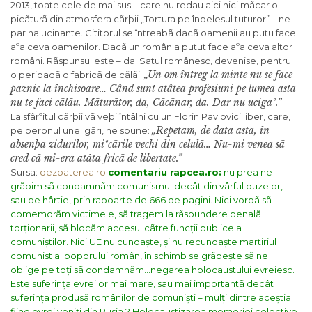
2013, toate cele de mai sus – care nu redau aici nici mãcar o
picãturã din atmosfera cãrþii „Tortura pe înþelesul tuturor” – ne
par halucinante. Cititorul se întreabã dacã oamenii au putu face
aºa ceva oamenilor. Dacã un român a putut face aºa ceva altor
români. Rãspunsul este – da. Satul românesc, devenise, pentru
„Un om întreg la minte nu se face
o perioadã o fabricã de cãlãi.
paznic la închisoare… Când sunt atâtea profesiuni pe lumea asta
nu te faci cãlãu. Mãturãtor, da, Cãcãnar, da. Dar nu ucigaº.”
La sfârºitul cãrþii vã veþi întâlni cu un Florin Pavlovici liber, care,
„Repetam, de data asta, în
pe peronul unei gãri, ne spune:
absenþa zidurilor, miºcãrile vechi din celulã… Nu-mi venea sã
cred cã mi-era atâta fricã de libertate.”
Sursa:
dezbaterea.ro
comentariu rapcea.ro:
nu prea ne
grãbim sã condamnãm comunismul decât din vârful buzelor,
sau pe hârtie, prin rapoarte de 666 de pagini. Nici vorbã sã
comemorãm victimele, sã tragem la rãspundere penalã
torționarii, sã blocãm accesul cãtre funcții publice a
comuniștilor. Nici UE nu cunoaște, și nu recunoaște martiriul
comunist al poporului român,
în schimb se grãbește sã ne
oblige pe toți sã condamnãm…negarea holocaustului evreiesc
.
Este suferința evreilor mai mare, sau mai importantã decât
suferința produsã românilor de comuniști – mulți dintre aceștia
fiind evrei veniți din Rusia ?
Holocaustizarea memoriei colective