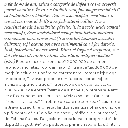
mult de 40 de ani, existã o categorie de slujbaºi ce s-a acoperit
pururi de ruºine. În ea s-a întâlnit corupþia magistratului civil
cu brutalitatea soldatului. Din aceastã acuplare morbidã s-a
nãscut mercenarul de tip nou: judecãtorul militar. Dacã
securistul de rând urmãreºte, pãzeºte, ºi, la nevoie, ucide oameni
nevinovaþi, dacã anchetatorul smulge prin torturã mãrturii
mincinoase, dacã procurorul (ºi el militar) lanseazã acuzaþii
delirante, toþi aceºtia pot avea sentimentul cã îºi fac datoria.
Însã, judecãtorul nu are scuzã. Þinut sã împartã dreptatea, el a
dat cele mai aberante sentinþe din istoria justiþiei române.”
(p.73)
Efectele acestor sentinþe? 2.000.000 de oameni
reþinuþi, anchetaþi, condamnaþi. Dintre aceºtia, 300.000 de
morþi în celule sau lagãre de exterminare. Pentru a înþelege
proporþiile, Pavlovici propune urmãtoarea comparaþie:
inchiziþia spaniolã a ucis, în trei secole de existenþã activã,
3.000-5.000 de eretici. Înainte de a încheia, o întrebare. Pentru
ce a fost condamnat Florin Pavlovici? O spune chiar el, prin
rãspunsul la aceeaºi întrebare pe care i-o adreseazã caraliul de
la Jilava, poreclit Ferometal, fiindcã avea gura plinã de dinþi de
viplã: pentru cã nu i-a plãcut o carte. „Rãdãcinile sunt amare”,
de Zaharia Stancu. Da, „calomnierea literaurii progresiste” de
dupã 23 august 1944 era pedepsitã prin închisoare. La sfârºitul lui