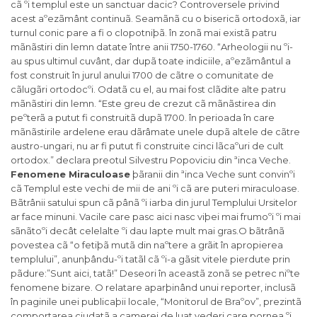
cã ºi templul este un sanctuar dacic? Controversele privind
acest aºezãmânt continuã. Seamãnã cu o bisericã ortodoxã, iar
turnul conic pare a fi o clopotniþã. în zonã mai existã patru
mãnãstiri din lemn datate între anii 1750-1760. “Arheologii nu ºi-
au spus ultimul cuvânt, dar dupã toate indiciile, aºezãmântul a
fost construit în jurul anului 1700 de cãtre o comunitate de
cãlugãri ortodocºi. Odatã cu el, au mai fost clãdite alte patru
mãnãstiri din lemn. “Este greu de crezut cã mãnãstirea din
peºterã a putut fi construitã dupã 1700. în perioada în care
mãnãstirile ardelene erau dãrâmate unele dupã altele de cãtre
austro-ungari, nu ar fi putut fi construite cinci lãcaºuri de cult
ortodox.” declara preotul Silvestru Popoviciu din ªinca Veche.
Fenomene Miraculoase
þãranii din ªinca Veche sunt convinºi
cã Templul este vechi de mii de ani ºi cã are puteri miraculoase.
Bãtrânii satului spun cã pânã ºi iarba din jurul Templului Ursitelor
ar face minuni. Vacile care pasc aici nasc viþei mai frumoºi ºi mai
sãnãtoºi decât celelalte ºi dau lapte mult mai gras.O bãtrânã
povestea cã “o fetiþã mutã din naºtere a grãit în apropierea
templului”, anunþându-ºi tatãl cã ºi-a gãsit vitele pierdute prin
pãdure:”Sunt aici, tatã!” Deseori în aceastã zonã se petrec niºte
fenomene bizare. O relatare aparþinând unui reporter, inclusã
în paginile unei publicaþii locale, “Monitorul de Braºov”, prezintã
comportarea ciudatã a camerei de luat vederi care pornea ºi