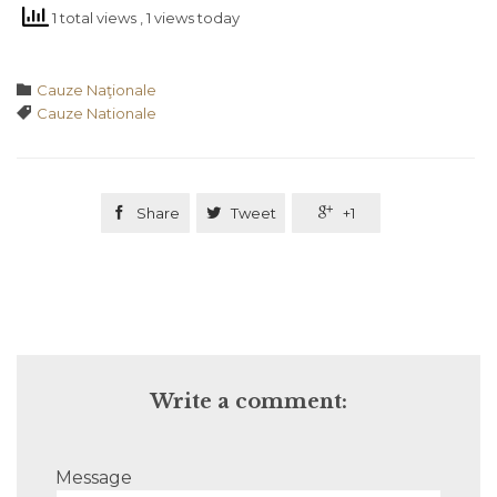
1 total views
, 1 views today
Category

Cauze Naţionale
Tags

Cauze Nationale

Share

Tweet

+1
Write a comment:
Message