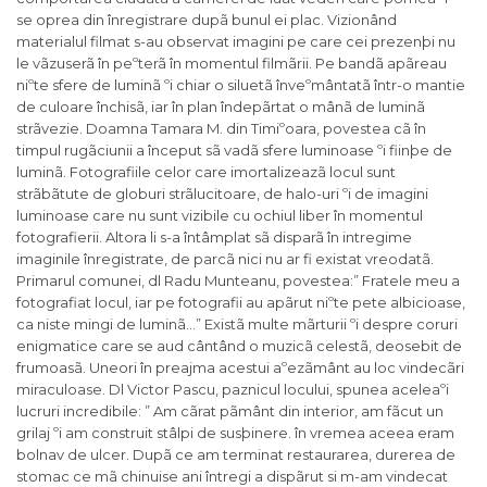
se oprea din înregistrare dupã bunul ei plac. Vizionând
materialul filmat s-au observat imagini pe care cei prezenþi nu
le vãzuserã în peºterã în momentul filmãrii. Pe bandã apãreau
niºte sfere de luminã ºi chiar o siluetã înveºmântatã într-o mantie
de culoare închisã, iar în plan îndepãrtat o mânã de luminã
strãvezie. Doamna Tamara M. din Timiºoara, povestea cã în
timpul rugãciunii a început sã vadã sfere luminoase ºi fiinþe de
luminã. Fotografiile celor care imortalizeazã locul sunt
strãbãtute de globuri strãlucitoare, de halo-uri ºi de imagini
luminoase care nu sunt vizibile cu ochiul liber în momentul
fotografierii. Altora li s-a întâmplat sã disparã în intregime
imaginile înregistrate, de parcã nici nu ar fi existat vreodatã.
Primarul comunei, dl Radu Munteanu, povestea:” Fratele meu a
fotografiat locul, iar pe fotografii au apãrut niºte pete albicioase,
ca niste mingi de luminã…” Existã multe mãrturii ºi despre coruri
enigmatice care se aud cântând o muzicã celestã, deosebit de
frumoasã. Uneori în preajma acestui aºezãmânt au loc vindecãri
miraculoase. Dl Victor Pascu, paznicul locului, spunea aceleaºi
lucruri incredibile: ” Am cãrat pãmânt din interior, am fãcut un
grilaj ºi am construit stâlpi de susþinere. în vremea aceea eram
bolnav de ulcer. Dupã ce am terminat restaurarea, durerea de
stomac ce mã chinuise ani întregi a dispãrut si m-am vindecat