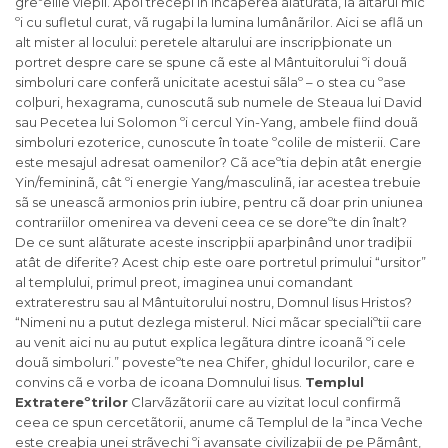
greºelile vieþii. Apoi treceþi în încãperea alãturatã, la altarul mic
ºi cu sufletul curat, vã rugaþi la lumina lumânãrilor. Aici se aflã un
alt mister al locului: peretele altarului are inscripþionate un
portret despre care se spune cã este al Mântuitorului ºi douã
simboluri care conferã unicitate acestui sãlaº – o stea cu ºase
colþuri, hexagrama, cunoscutã sub numele de Steaua lui David
sau Pecetea lui Solomon ºi cercul Yin-Yang, ambele fiind douã
simboluri ezoterice, cunoscute în toate ºcolile de misterii. Care
este mesajul adresat oamenilor? Cã aceºtia deþin atât energie
Yin/femininã, cât ºi energie Yang/masculinã, iar acestea trebuie
sã se uneascã armonios prin iubire, pentru cã doar prin uniunea
contrariilor omenirea va deveni ceea ce se doreºte din înalt?
De ce sunt alãturate aceste inscripþii aparþinând unor tradiþii
atât de diferite? Acest chip este oare portretul primului “ursitor”
al templului, primul preot, imaginea unui comandant
extraterestru sau al Mântuitorului nostru, Domnul Iisus Hristos?
“Nimeni nu a putut dezlega misterul. Nici mãcar specialiºtii care
au venit aici nu au putut explica legãtura dintre icoanã ºi cele
douã simboluri.” povesteºte nea Chifer, ghidul locurilor, care e
convins cã e vorba de icoana Domnului Iisus.
Templul
Extratereºtrilor
Clarvãzãtorii care au vizitat locul confirmã
ceea ce spun cercetãtorii, anume cã Templul de la ªinca Veche
este creaþia unei strãvechi ºi avansate civilizaþii de pe Pãmânt,