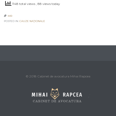
1148 total views
, 88 views today
MR

POSTED IN:
CAUZE NAŢIONALE
© 2018 Cabinet de avocatura Mihai Rapcea