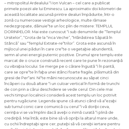
– mitropolitul Ardealului ºi Ion Vulcan – cel care a publicat
primele poezii ale lui Eminescu. La aproximativ doi kilometri de
aceastã localitate ascunsã printre dealuri împãdurite, într-o
zonã cu numeroase vestigii arheologice, multe rãmase
nedezgropate, dãinuieºte un loc plin de mistere: TEMPLUL
DORINÞELOR. Mai este cunoscut ºi sub denumirile de “Templul
Ursitelor”, “Grota de la ªinca Veche”, “Mãnãstirea Sãpatã în
Stâncã” sau “Templul Extrate-reºtrilor”. Grota este ascunsã în
mijlocul unei pãduri în care creºte o vegetaþie abundentã,
semn al unei energii puternic pozitive. Drumul spre templu este
marcat de o cruce construitã recent care te pune în rezonanþã
cu vibraþia locului. Se merge pe o cãrare îngustã ºi în pantã,
care se opreºte în faþa unei stânci foarte fragile, plãsmuitã din
gresii de Perºani. Niºte mâini necunoscute au sãpat cinci
încãperi cu douã altare ºi un culoar vertical în formã de trunchi
de con prin a cãrui deschidere se vede cerul. Din cele mai
vechi timpuri localnicii considerã acest templu un loc potrivit
pentru rugãciune. Legenda spune cã atunci când vã aºezaþi
sub turnul conic care comunicã cu cerul ºi vã doriþi ceva,
cerinþa vi se va împlini dacã aveþi o inimã curatã ºi plinã de
credinþã. Mai întâi, este bine sã vã opriþi la altarul mare unde,
cu ochii îndreptaþi spre cer, puteþi sã vã cereþi iertare pentru