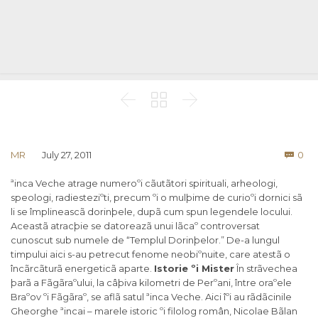



Co
MR
July 27, 2011
0

ªinca Veche atrage numeroºi cãutãtori spirituali, arheologi,
speologi, radiesteziºti, precum ºi o mulþime de curioºi dornici sã
li se împlineascã dorinþele, dupã cum spun legendele locului.
Aceastã atracþie se datoreazã unui lãcaº controversat
cunoscut sub numele de “Templul Dorinþelor.” De-a lungul
timpului aici s-au petrecut fenome neobiºnuite, care atestã o
încãrcãturã energeticã aparte.
Istorie ºi Mister
În strãvechea
þarã a Fãgãraºului, la câþiva kilometri de Perºani, între oraºele
Braºov ºi Fãgãraº, se aflã satul ªinca Veche. Aici îºi au rãdãcinile
Gheorghe ªincai – marele istoric ºi filolog român, Nicolae Bãlan