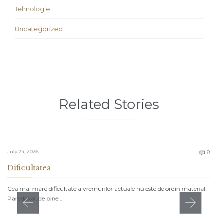
Tehnologie
Uncategorized
Related Stories
C
July 24, 2026
8

Dificultatea
Cea mai mare dificultate a vremurilor actuale nu este de ordin material.
Paradoxal, de bine…