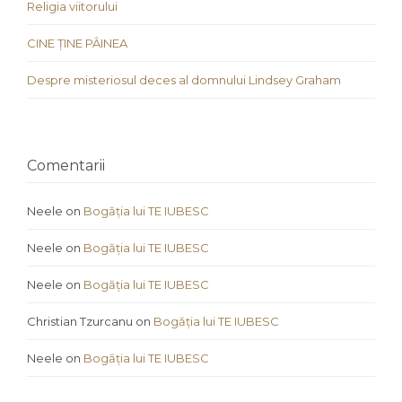
Religia viitorului
CINE ȚINE PÂINEA
Despre misteriosul deces al domnului Lindsey Graham
Comentarii
Neele
on
Bogăția lui TE IUBESC
Neele
on
Bogăția lui TE IUBESC
Neele
on
Bogăția lui TE IUBESC
Christian Tzurcanu
on
Bogăția lui TE IUBESC
Neele
on
Bogăția lui TE IUBESC