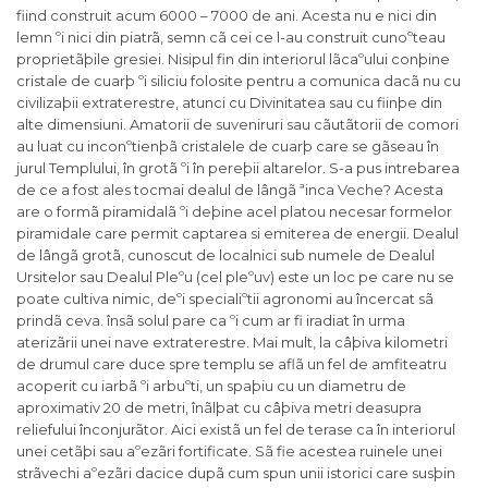
fiind construit acum 6000 – 7000 de ani. Acesta nu e nici din
lemn ºi nici din piatrã, semn cã cei ce l-au construit cunoºteau
proprietãþile gresiei. Nisipul fin din interiorul lãcaºului conþine
cristale de cuarþ ºi siliciu folosite pentru a comunica dacã nu cu
civilizaþii extraterestre, atunci cu Divinitatea sau cu fiinþe din
alte dimensiuni. Amatorii de suveniruri sau cãutãtorii de comori
au luat cu inconºtienþã cristalele de cuarþ care se gãseau în
jurul Templului, în grotã ºi în pereþii altarelor. S-a pus intrebarea
de ce a fost ales tocmai dealul de lângã ªinca Veche? Acesta
are o formã piramidalã ºi deþine acel platou necesar formelor
piramidale care permit captarea si emiterea de energii. Dealul
de lângã grotã, cunoscut de localnici sub numele de Dealul
Ursitelor sau Dealul Pleºu (cel pleºuv) este un loc pe care nu se
poate cultiva nimic, deºi specialiºtii agronomi au încercat sã
prindã ceva. însã solul pare ca ºi cum ar fi iradiat în urma
aterizãrii unei nave extraterestre. Mai mult, la câþiva kilometri
de drumul care duce spre templu se aflã un fel de amfiteatru
acoperit cu iarbã ºi arbuºti, un spaþiu cu un diametru de
aproximativ 20 de metri, înãlþat cu câþiva metri deasupra
reliefului înconjurãtor. Aici existã un fel de terase ca în interiorul
unei cetãþi sau aºezãri fortificate. Sã fie acestea ruinele unei
strãvechi aºezãri dacice dupã cum spun unii istorici care susþin