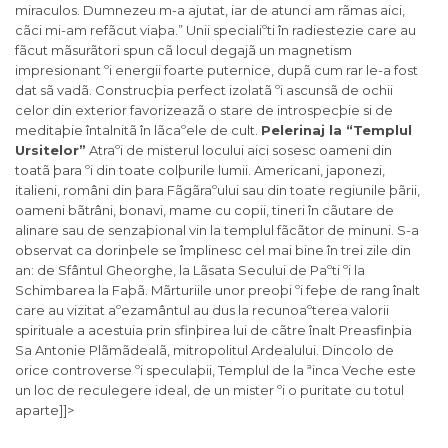
miraculos. Dumnezeu m-a ajutat, iar de atunci am rãmas aici,
cãci mi-am refãcut viaþa.” Unii specialiºti în radiestezie care au
fãcut mãsurãtori spun cã locul degajã un magnetism
impresionant ºi energii foarte puternice, dupã cum rar le-a fost
dat sã vadã. Construcþia perfect izolatã ºi ascunsã de ochii
celor din exterior favorizeazã o stare de introspecþie si de
meditaþie întalnitã în lãcaºele de cult.
Pelerinaj la “Templul
Ursitelor”
Atraºi de misterul locului aici sosesc oameni din
toatã þara ºi din toate colþurile lumii. Americani, japonezi,
italieni, români din þara Fãgãraºului sau din toate regiunile þãrii,
oameni bãtrâni, bonavi, mame cu copii, tineri în cãutare de
alinare sau de senzaþional vin la templul fãcãtor de minuni. S-a
observat ca dorinþele se împlinesc cel mai bine în trei zile din
an: de Sfântul Gheorghe, la Lãsata Secului de Paºti ºi la
Schimbarea la Faþã. Mãrturiile unor preoþi ºi feþe de rang înalt
care au vizitat aºezamântul au dus la recunoaºterea valorii
spirituale a acestuia prin sfinþirea lui de cãtre înalt Preasfinþia
Sa Antonie Plãmãdealã, mitropolitul Ardealului. Dincolo de
orice controverse ºi speculaþii, Templul de la ªinca Veche este
un loc de reculegere ideal, de un mister ºi o puritate cu totul
aparte]]>