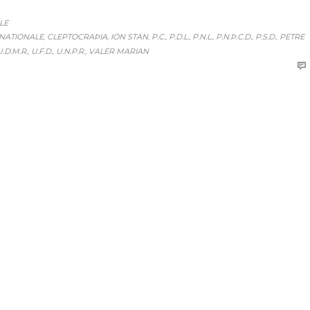
LE
NATIONALE
CLEPTOCRAÞIA
ION STAN
P.C.
P.D.L.
P.N.L.
P.N.Þ.C.D.
P.S.D.
PETRE
,
,
,
,
,
,
,
,
U.D.M.R.
U.F.D.
U.N.P.R.
VALER MARIAN
,
,
,
