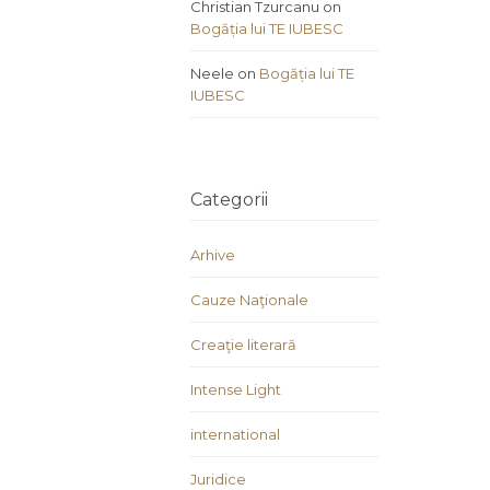
Christian Tzurcanu
on
Bogăția lui TE IUBESC
Neele
on
Bogăția lui TE
IUBESC
Categorii
Arhive
Cauze Naţionale
Creaţie literară
Intense Light
international
Juridice