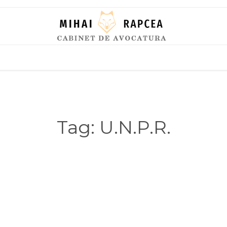
Skip
to
content
Tag:
U.N.P.R.