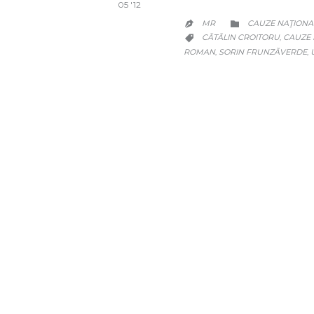
05 '12
CATEGORY
MR
CAUZE NAŢIONA


CATEGORY
CÃTÃLIN CROITORU
CAUZE 
,

ROMAN
SORIN FRUNZÃVERDE
,
,