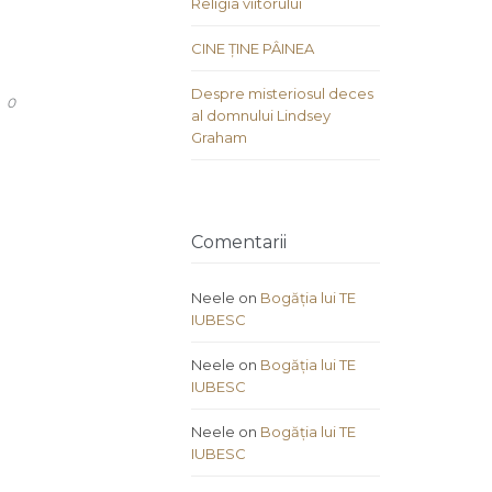
Religia viitorului
CINE ȚINE PÂINEA
Despre misteriosul deces
COMMENTS
0
al domnului Lindsey
Graham
Comentarii
Neele
on
Bogăția lui TE
IUBESC
Neele
on
Bogăția lui TE
IUBESC
Neele
on
Bogăția lui TE
IUBESC