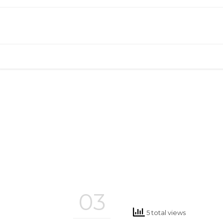
03
5 total views