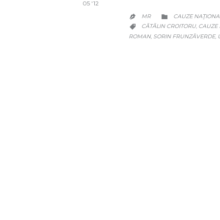
05 '12
CATEGORY
MR
CAUZE NAŢIONA


CATEGORY
CÃTÃLIN CROITORU
CAUZE 
,

ROMAN
SORIN FRUNZÃVERDE
,
,