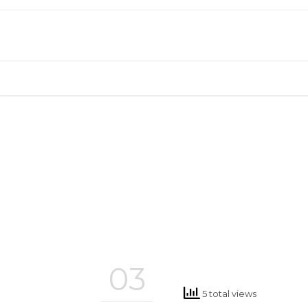
03
5 total views