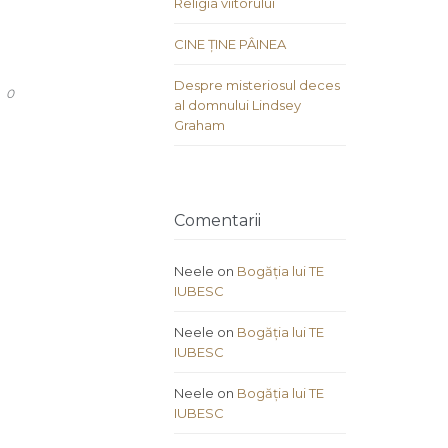
Religia viitorului
CINE ȚINE PÂINEA
Despre misteriosul deces
COMMENTS
0
al domnului Lindsey
Graham
Comentarii
Neele
on
Bogăția lui TE
IUBESC
Neele
on
Bogăția lui TE
IUBESC
Neele
on
Bogăția lui TE
IUBESC