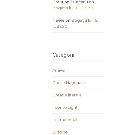
Christian Tzurcanu
on
Bogăția lui TE IUBESC
Neele
on
Bogăția lui TE
IUBESC
Categorii
Arhive
Cauze Naţionale
Creaţie literară
Intense Light
international
Juridice