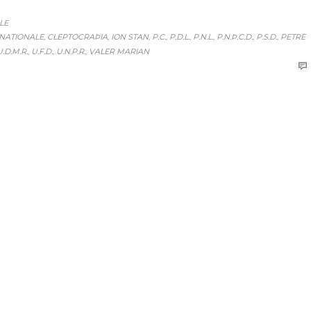
LE
NATIONALE
CLEPTOCRAÞIA
ION STAN
P.C.
P.D.L.
P.N.L.
P.N.Þ.C.D.
P.S.D.
PETRE
,
,
,
,
,
,
,
,
U.D.M.R.
U.F.D.
U.N.P.R.
VALER MARIAN
,
,
,
