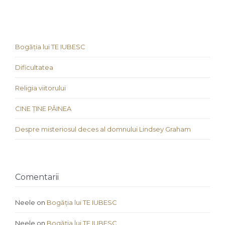
Bogăția lui TE IUBESC
Dificultatea
Religia viitorului
CINE ȚINE PÂINEA
Despre misteriosul deces al domnului Lindsey Graham
Comentarii
Neele
on
Bogăția lui TE IUBESC
Neele
on
Bogăția lui TE IUBESC