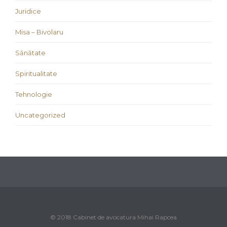
Juridice
Misa – Bivolaru
Sănătate
Spiritualitate
Tehnologie
Uncategorized
© 2018 Cabinet de avocatura Mihai Rapcea