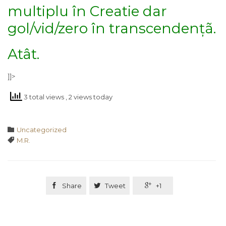
multiplu în Creatie dar
gol/vid/zero în transcendențã.
Atât.
]]>
3 total views
, 2 views today
Category

Uncategorized
Tags

M.R.

Share

Tweet

+1