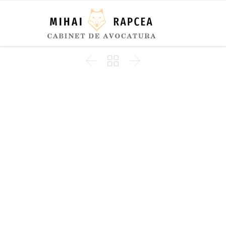


