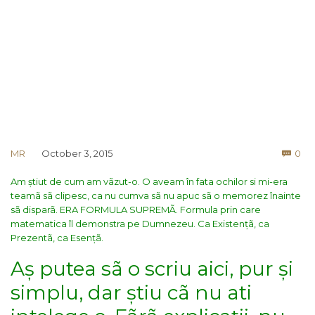
Co
MR
October 3, 2015
0

Am știut de cum am vãzut-o. O aveam în fata ochilor si mi-era
teamã sã clipesc, ca nu cumva sã nu apuc sã o memorez înainte
sã disparã. ERA FORMULA SUPREMÃ. Formula prin care
matematica îl demonstra pe Dumnezeu. Ca Existențã, ca
Prezentã, ca Esențã.
Aș putea sã o scriu aici, pur și
simplu, dar știu cã nu ati