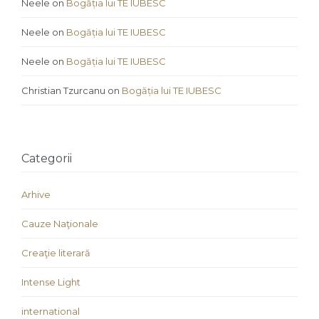
Neele
on
Bogăția lui TE IUBESC
Neele
on
Bogăția lui TE IUBESC
Neele
on
Bogăția lui TE IUBESC
Christian Tzurcanu
on
Bogăția lui TE IUBESC
Categorii
Arhive
Cauze Naţionale
Creaţie literară
Intense Light
international