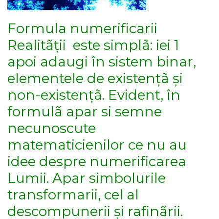
Formula numerificarii
Realitãții este simplã: iei 1
apoi adaugi în sistem binar,
elementele de existențã și
non-existențã. Evident, în
formulã apar si semne
necunoscute
matematicienilor ce nu au
idee despre numerificarea
Lumii. Apar simbolurile
transformarii, cel al
descompunerii și rafinãrii.