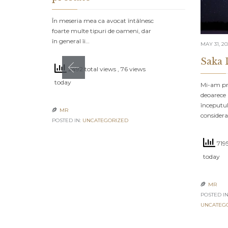
În meseria mea ca avocat întâlnesc
foarte multe tipuri de oameni, dar
în general îi…
MAY 31, 2
Saka 
2492 total views
, 76 views
today
Mi-am pro
deoarece 
începutul
MR

consider
POSTED IN:
UNCATEGORIZED
7195
today
MR

POSTED IN
UNCATEG