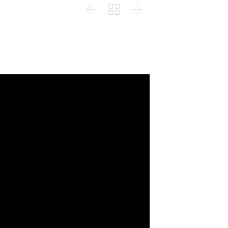


