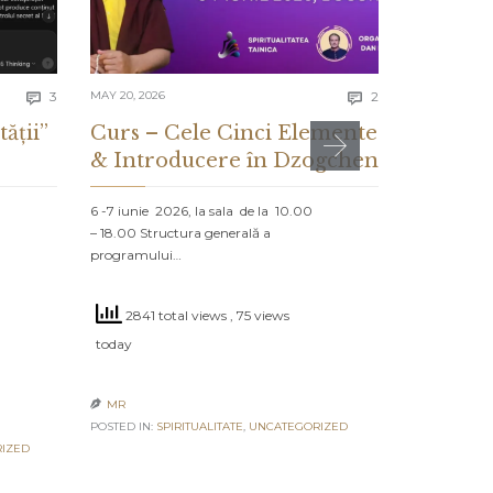
Comments
Comments
3
MAY 20, 2026
2
MAY 13, 2026


tății”
Curs – Cele Cinci Elemente
CE ES
& Introducere în Dzogchen
ȘI CE 
DESPR
6 -7 iunie 2026, la sala de la 10.00
– 18.00 Structura generală a
PROLOG: MA
programului…
NORD Un vap
navighează că
2841 total views
, 75 views
2655 to
today
today
MR

POSTED IN:
SPIRITUALITATE
,
UNCATEGORIZED
MR

IZED
POSTED IN:
UN