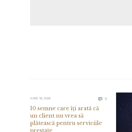
Comments
JUNE 18, 2026
0

10 semne care îți arată că
un client nu vrea să
plătească pentru serviciile
prestate