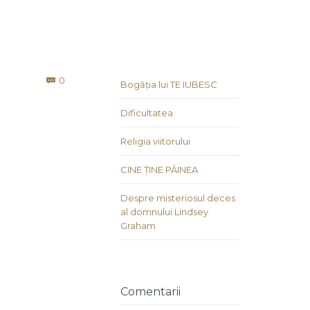
Comments
0

Bogăția lui TE IUBESC
Dificultatea
Religia viitorului
CINE ȚINE PÂINEA
Despre misteriosul deces
al domnului Lindsey
Graham
Comentarii