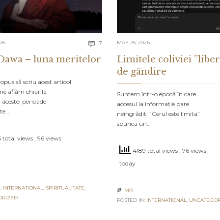
Comments
026
7
MAY 25, 2026

Dawa – luna meritelor
Limitele coliviei ”liber
de gândire
pus să scriu acest articol
ne aflăm chiar la
Suntem într-o epocă în care
 acestei perioade
accesul la informație pare
ate…
neîngrădit. ”Cerul este limita”
spunea un…
 total views
, 96 views
4189 total views
, 76 views
today
:
INTERNATIONAL
,
SPIRITUALITATE
,
MR

ORIZED
POSTED IN:
INTERNATIONAL
,
UNCATEGOR