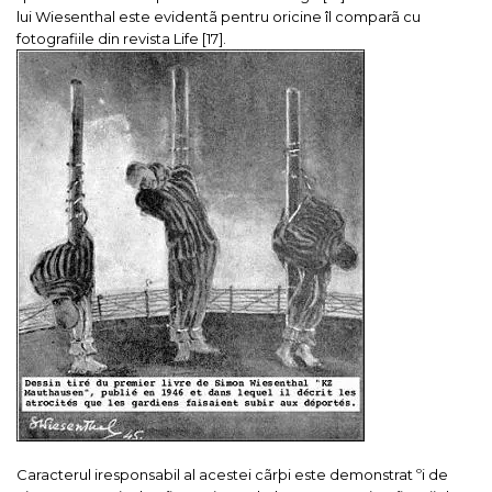
lui Wiesenthal este evidentã pentru oricine îl comparã cu
fotografiile din revista
Life
[17].
Caracterul iresponsabil al acestei cãrþi este demonstrat ºi de