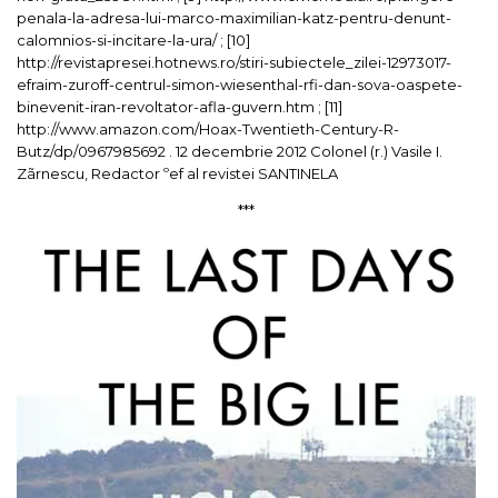
penala-la-adresa-lui-marco-maximilian-katz-pentru-denunt-
calomnios-si-incitare-la-ura/
;
[10]
http://revistapresei.hotnews.ro/stiri-subiectele_zilei-12973017-
efraim-zuroff-centrul-simon-wiesenthal-rfi-dan-sova-oaspete-
binevenit-iran-revoltator-afla-guvern.htm
;
[11]
http://www.amazon.com/Hoax-Twentieth-Century-R-
Butz/dp/0967985692
.
12 decembrie 2012
Colonel (r.) Vasile I.
Zãrnescu,
Redactor ºef al revistei
SANTINELA
***