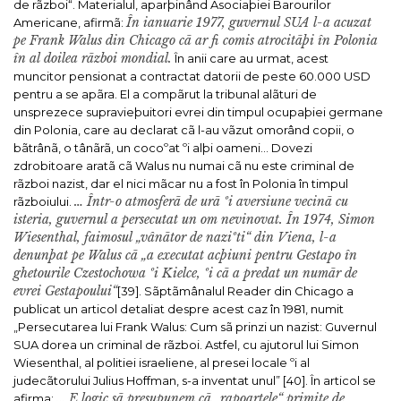
de rãzboi“. Materialul, aparþinând Asociaþiei Barourilor
În ianuarie 1977, guvernul SUA l-a acuzat
Americane, afirmã:
pe Frank Walus din Chicago cã ar fi comis atrocitãþi în Polonia
în al doilea rãzboi mondial.
În anii care au urmat, acest
muncitor pensionat a contractat datorii de peste 60.000 USD
pentru a se apãra. El a compãrut la tribunal alãturi de
unsprezece supravieþuitori evrei din timpul ocupaþiei germane
din Polonia, care au declarat cã l-au vãzut omorând copii, o
bãtrânã, o tânãrã, un cocoºat ºi alþi oameni…
Dovezi
zdrobitoare aratã cã Walus nu numai cã nu este criminal de
rãzboi nazist, dar el nici mãcar nu a fost în Polonia în timpul
… Într-o atmosferã de urã ºi aversiune vecinã cu
rãzboiului.
isteria, guvernul a persecutat un om nevinovat. În 1974, Simon
Wiesenthal, faimosul „vânãtor de naziºti“ din Viena, l-a
denunþat pe Walus cã „a executat acþiuni pentru Gestapo în
ghetourile Czestochowa ºi Kielce, ºi cã a predat un numãr de
evrei Gestapoului“
[39].
Sãptãmânalul
Reader
din Chicago a
publicat un articol detaliat despre acest caz în 1981, numit
„Persecutarea lui Frank Walus: Cum sã prinzi un nazist: Guvernul
SUA dorea un criminal de rãzboi. Astfel, cu ajutorul lui Simon
Wiesenthal, al politiei israeliene, al presei locale ºi al
judecãtorului Julius Hoffman, s-a inventat unul” [40]. În articol se
… E logic sã presupunem cã „rapoartele“ primite de
afirma: