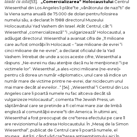
laude cu asta
.
[53]
„Comercializarea“ Holocaustului
Centrul
Wiesenthal din Los Angeles îi plãteºte „vânãtorului de naziºti“ de
la Viena suma anualã de 75.000 de dolari pentru folosirea
numelui sãu, a declarat în 1988 directorul Muzeului
Holocaustului Yad Vashem din Israel.
Atât Centrul, cât ºi
Wiesenthal „comercializeazã“ ºi „vulgarizeazã“ Holocaustul, a
adãugat directorul.
Wiesenthal a avansat cifra de „11 milioane
care au fost omorâþi în Holocaust – ºase milioane de evrei ºi
cinci milioane de ne-evrei“, a declarat oficialul de la Yad
Vashem. Întrebat de unde a scos aceste cifre, Wiesenthal a
rãspuns: „Ne-evreii nu dau atenþie dacã nu le menþionezi ºi pe
victimele lor“. Wiesenthal „a ales «cinci milioane (ne-evrei)»
pentru cã dorea un numãr «diplomatic», unul care sã indice un
numãr mare de victime printre ne-evrei, dar nicidecum unul
mai mare decât al evreilor…“ [54].
„Wiesenthal ºi Centrul din Los
Angeles care îi poartã numele nu fac altceva decât sã
vulgarizeze Holocaustul“, comenta
The Jewish Press
, un
sãptãmânal care se pretinde a fi cel mai mare ziar de limbã
englezã al comunitãþii evreieºti din America.
În ultimii ani,
Wiesenthal a fost preocupat de creºterea efectului pe care îl
are revizionismul la adresa Holocaustului. În „Mesaj de la Simon
Wiesenthal“, publicat de Centrul care îi poartã numele, el
spunea: „Astãzi, când vãd creºterea antisemitismului aici în