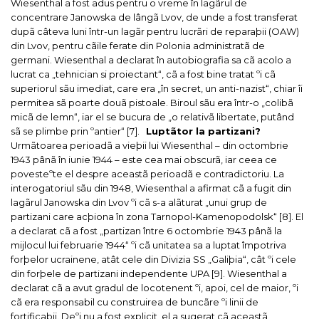
Wiesenthal a fost adus pentru o vreme în lagãrul de
concentrare Janowska de lângã Lvov, de unde a fost transferat
dupã câteva luni într-un lagãr pentru lucrãri de reparaþii (OAW)
din Lvov, pentru cãile ferate din Polonia administratã de
germani. Wiesenthal a declarat în autobiografia sa cã acolo a
lucrat ca „tehnician si proiectant“, cã a fost bine tratat ºi cã
superiorul sãu imediat, care era „în secret, un anti-nazist“, chiar îi
permitea sã poarte douã pistoale. Biroul sãu era într-o „colibã
micã de lemn“, iar el se bucura de „o relativã libertate, putând
sã se plimbe prin ºantier“ [7].
Luptãtor la partizani?
Urmãtoarea perioadã a vieþii lui Wiesenthal – din octombrie
1943 pânã în iunie 1944 – este cea mai obscurã, iar ceea ce
povesteºte el despre aceastã perioadã e contradictoriu. La
interogatoriul sãu din 1948, Wiesenthal a afirmat cã a fugit din
lagãrul Janowska din Lvov ºi cã s-a alãturat „unui grup de
partizani care acþiona în zona Tarnopol-Kamenopodolsk“ [8]. El
a declarat cã a fost „partizan între 6 octombrie 1943 pânã la
mijlocul lui februarie 1944“ ºi cã unitatea sa a luptat împotriva
forþelor ucrainene, atât cele din Divizia SS „Galiþia“, cât ºi cele
din forþele de partizani independente UPA [9].
Wiesenthal a
declarat cã a avut gradul de locotenent ºi, apoi, cel de maior, ºi
cã era responsabil cu construirea de buncãre ºi linii de
fortificaþii. Deºi nu a fost explicit, el a sugerat cã aceastã