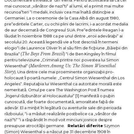
mai cunoscut „vânãtor de naziºti“ al lumii, el a primit mai multe
recunoaºteri ºi medalii, inclusiv cea mai înaltã distincþie a
Germaniei. La o ceremonie de la Casa Albã din august 1980,
preºedintele Carter, cu ochii plini de lacrimi, i-a acordat medalia
de aur decernatã de Congresul SUA. Preºedintele Reagan l-a
lãudat în noiembrie 1988 ca pe unul dintre „eroii adevãraþi“ ai
secolului 20.
Aceastã legendã vie a fost descrisã în termeni
elogioºi de Laurence Oliver în al sãu film de ficþiune „Bãieþii din
The Boys From Brazil
Brazilia“ (
) ºi de Ben Kingsley în filmul
pentru televiziune „Criminali printre noi: povestea lui Simon
Murderers Among Us: The Simon Wiesenthal
Wiesenthal“ (
Story
). Una dintre cele mai proeminente organizaþii pro-
holocaust îi poartã numele: „Centrul Simon Wiesenthal din Los
Angeles“.
Reputaþia lui Wiesenthal ca autoritate moralã este
nemeritatã. Omul pe care
The Washington Post
îl numea
„Îngerul rãzbunãtor al Holocaustului“ [1] manifestã o puþin
cunoscutã, dar foarte documentatã, amoralitate faþã de
adevãr. El a minþit în legãturã cu aventurile sale din perioada
rãzboiului, ºi-a mãsluit realizãrile postbelice ca „vânãtor de
naziºti“ ºi a rãspândit în mod voit minciuni josnice despre
presupuse atrocitãþi germane.
Relatãri diferite
Szymon
(Simon) Wiesenthal s-a nãscut pe 31 decembrie 1908 în