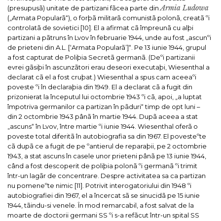
Armia Ludowa
(presupusã) unitate de partizani fãcea parte din
(„Armata Popularã“), o forþã militarã comunistã polonã, creatã ºi
controlatã de sovietici [10].
El a afirmat cã împreunã cu alþi
partizani a pãtruns în Lvov în februarie 1944, unde au fost „ascunºi
de prieteni din A.L. [‘Armata Popularã’]“. Pe 13 iunie 1944, grupul
a fost capturat de Poliþia Secretã germanã. (Deºi partizanii
evrei gãsiþi în ascunzãtori erau deseori executaþi, Wiesenthal a
declarat cã el a fost cruþat.) Wiesenthal a spus cam aceeaºi
poveste ºi în declaraþia din 1949. El a declarat cã a fugit din
prizonierat la începutul lui octombrie 1943 ºi cã, apoi, „a luptat
împotriva germanilor ca partizan în pãduri“ timp de opt luni –
din 2 octombrie 1943 pânã în martie 1944. Dupã aceea a stat
„ascuns“ în Lvov, între martie ºi iunie 1944.
Wiesenthal oferã o
poveste total diferitã în autobiografia sa din 1967. El povesteºte
cã dupã ce a fugit de pe ºantierul de reparaþii, pe 2 octombrie
1943, a stat ascuns în casele unor prieteni pânã pe 13 iunie 1944,
când a fost descoperit de poliþia polonã ºi germanã ºi trimit
într-un lagãr de concentrare. Despre activitatea sa ca partizan
nu pomeneºte nimic [11].
Potrivit interogatoriului din 1948 ºi
autobiografiei din 1967, el a încercat sã se sinucidã pe 15 iunie
1944, tãindu-si venele. În mod remarcabil, a fost salvat de la
moarte de doctorii germani SS ºi s-a refãcut într-un spital SS