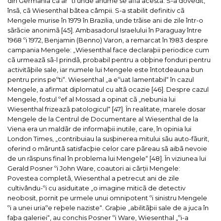
din Germania cã ar ºti unde anume se aflã acesta. S-a dovedit,
însã, cã Wiesenthal bãtea câmpii. S-a stabilit definitiv cã
Mengele murise în 1979 în Brazilia, unde trãise ani de zile într-o
sãrãcie anonimã [45].
Ambasadorul Israelului în Paraguay între
1968 ºi 1972, Benjamin (Benno) Varon, a remarcat în 1983 despre
campania Mengele: „Wiesenthal face declaraþii periodice cum
cã urmeazã sã-l prindã, probabil pentru a obþine fonduri pentru
activitãþile sale, iar numele lui Mengele este întotdeauna bun
pentru prins peºti“. Wiesenthal „a eºuat lamentabil“ în cazul
Mengele, a afirmat diplomatul cu altã ocazie [46]. Despre cazul
Mengele, fostul ºef al Mossad a opinat cã „nebunia lui
Wiesenthal frizeazã patologicul“ [47].
În realitate, marele dosar
Mengele de la Centrul de Documentare al Wiesenthal de la
Viena era un maldãr de informaþii inutile, care, în opinia lui
London Times
, „contribuiau la susþinerea mitului sãu auto-fãurit,
oferind o mãruntã satisfacþie celor care pãreau sã aibã nevoie
de un rãspuns final în problema lui Mengele“ [48].
În viziunea lui
Gerald Posner ºi John Ware, coautori ai cãrții
Mengele:
Povestea completã
, Wiesenthal a petrecut ani de zile
cultivându-ºi cu asiduitate „o imagine miticã de detectiv
neobosit, pornit pe urmele unui omnipotent ºi sinistru Mengele
ºi a unei uriaºe reþele naziste“. Graþie „abilitãþii sale de a juca în
faþa galeriei“, au conchis Posner ºi Ware, Wiesenthal „ºi-a