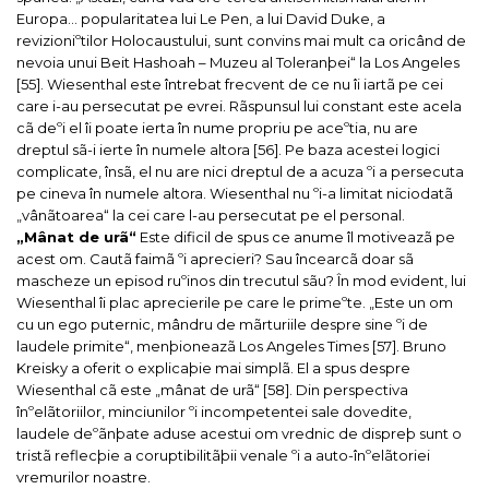
Europa… popularitatea lui Le Pen, a lui David Duke, a
revizioniºtilor Holocaustului, sunt convins mai mult ca oricând de
nevoia unui Beit Hashoah – Muzeu al Toleranþei“ la Los Angeles
[55].
Wiesenthal este întrebat frecvent de ce nu îi iartã pe cei
care i-au persecutat pe evrei. Rãspunsul lui constant este acela
cã deºi el îi poate ierta în nume propriu pe aceºtia, nu are
dreptul sã-i ierte în numele altora [56]. Pe baza acestei logici
complicate, însã, el nu are nici dreptul de a acuza ºi a persecuta
pe cineva în numele altora. Wiesenthal nu ºi-a limitat niciodatã
„vânãtoarea“ la cei care l-au persecutat pe el personal.
„Mânat de urã“
Este dificil de spus ce anume îl motiveazã pe
acest om. Cautã faimã ºi aprecieri? Sau încearcã doar sã
mascheze un episod ruºinos din trecutul sãu?
În mod evident, lui
Wiesenthal îi plac aprecierile pe care le primeºte. „Este un om
cu un
ego
puternic, mândru de mãrturiile despre sine ºi de
laudele primite“, menþioneazã
Los Angeles Times
[57]. Bruno
Kreisky a oferit o explicaþie mai simplã. El a spus despre
Wiesenthal cã este „mânat de urã“ [58].
Din perspectiva
înºelãtoriilor, minciunilor ºi incompetentei sale dovedite,
laudele deºãnþate aduse acestui om vrednic de dispreþ sunt o
tristã reflecþie a coruptibilitãþii venale ºi a auto-înºelãtoriei
vremurilor noastre.