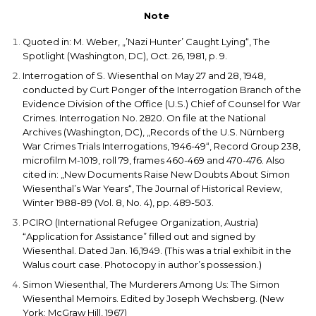
Note
Quoted in: M. Weber, „’Nazi Hunter’ Caught Lying“,
The
Spotlight
(Washington, DC), Oct. 26, 1981, p. 9.
Interrogation of S. Wiesenthal on May 27 and 28, 1948,
conducted by Curt Ponger of the Interrogation Branch of the
Evidence Division of the Office (U.S.) Chief of Counsel for War
Crimes. Interrogation No. 2820. On file at the National
Archives (Washington, DC), „Records of the U.S. Nürnberg
War Crimes Trials Interrogations, 1946-49“, Record Group 238,
microfilm M-1019, roll 79, frames 460-469 and 470-476. Also
cited in: „New Documents Raise New Doubts About Simon
Wiesenthal’s War Years“,
The Journal of Historical Review
,
Winter 1988-89 (Vol. 8, No. 4), pp. 489-503.
PCIRO (International Refugee Organization, Austria)
“Application for Assistance” filled out and signed by
Wiesenthal. Dated Jan. 16,1949. (This was a trial exhibit in the
Walus court case. Photocopy in author’s possession.)
Simon Wiesenthal,
The Murderers Among Us: The Simon
Wiesenthal Memoirs
. Edited by Joseph Wechsberg. (New
York: McGraw Hill, 1967)