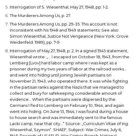
Interrogation of S. Wiesenthal, May 27, 1948, pp. 1-2.
The Murderers Among Us
, p. 27.
The Murderers Among Us
, pp. 29-35. This account is not
inconsistent with his 1948 and 1949 statements; See also:
Simon Wiesenthal,
Justice Not Vengeance
(New York: Grove
Weidenfeld: 1989), pp. 7-9.
Interrogation of May 27, 1948, p. 2. In a signed 1945 statement,
Wiesenthal wrote: „… I escaped on October 18, 1943, from the
Lemberg [Lvov] hard labor camp where I was kept as a
prisoner during my two years of labor at the railroad works…
and went into hiding until joining Jewish partisans on
November 21, 1943, who operated there. It was while fighting
in the partisan ranks against the Nazis that we managed to
collect and bury for safekeeping considerable amount of
evidence… When the partisans were dispersed by the
Germans I fled to Lemberg on February 10, 1944, and again
went into hiding. On June 13, 1944, I was found during a house
to house search and was immediately sent to the famous
Lacki camp, near that city…“ Source: „Curriculum Vitae of Ing.
Wiesenthal, Szymon“. SHAEF, Subject: War Crimes, July 6,
1945. Records of USAEUR, War Crimes Branch, National