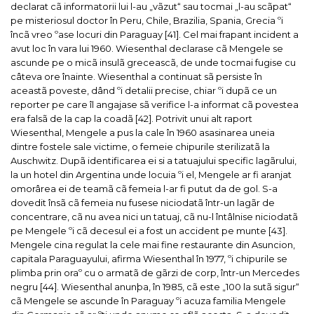
declarat cã informatorii lui l-au „vãzut“ sau tocmai „l-au scãpat“
pe misteriosul doctor în Peru, Chile, Brazilia, Spania, Grecia ºi
încã vreo ºase locuri din Paraguay [41].
Cel mai frapant incident a
avut loc în vara lui 1960. Wiesenthal declarase cã Mengele se
ascunde pe o micã insulã greceascã, de unde tocmai fugise cu
câteva ore înainte. Wiesenthal a continuat sã persiste în
aceastã poveste, dând ºi detalii precise, chiar ºi dupã ce un
reporter pe care îl angajase sã verifice l-a informat cã povestea
era falsã de la cap la coadã [42].
Potrivit unui alt raport
Wiesenthal, Mengele a pus la cale în 1960 asasinarea uneia
dintre fostele sale victime, o femeie chipurile sterilizatã la
Auschwitz. Dupã identificarea ei si a tatuajului specific lagãrului,
la un hotel din Argentina unde locuia ºi el, Mengele ar fi aranjat
omorârea ei de teamã cã femeia l-ar fi putut da de gol. S-a
dovedit însã cã femeia nu fusese niciodatã într-un lagãr de
concentrare, cã nu avea nici un tatuaj, cã nu-l întâlnise niciodatã
pe Mengele ºi cã decesul ei a fost un accident pe munte [43].
Mengele cina regulat la cele mai fine restaurante din Asuncion,
capitala Paraguayului, afirma Wiesenthal în 1977, ºi chipurile se
plimba prin oraº cu o armatã de gãrzi de corp, într-un Mercedes
negru [44].
Wiesenthal anunþa, în 1985, cã este „100 la sutã sigur“
cã Mengele se ascunde în Paraguay ºi acuza familia Mengele