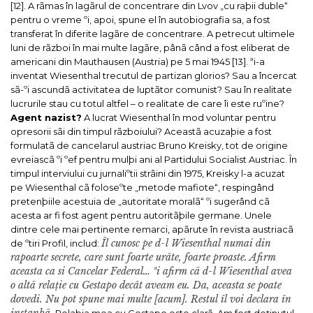
[12]. A rãmas în lagãrul de concentrare din Lvov „cu raþii duble“
pentru o vreme ºi, apoi, spune el în autobiografia sa, a fost
transferat în diferite lagãre de concentrare. A petrecut ultimele
luni de rãzboi în mai multe lagãre, pânã când a fost eliberat de
americani din Mauthausen (Austria) pe 5 mai 1945 [13].
ªi-a
inventat Wiesenthal trecutul de partizan glorios? Sau a încercat
sã-ºi ascundã activitatea de luptãtor comunist? Sau în realitate
lucrurile stau cu totul altfel – o realitate de care îi este ruºine?
Agent nazist?
A lucrat Wiesenthal în mod voluntar pentru
opresorii sãi din timpul rãzboiului? Aceastã acuzaþie a fost
formulatã de cancelarul austriac Bruno Kreisky, tot de origine
evreiascã ºi ºef pentru mulþi ani al Partidului Socialist Austriac. În
timpul interviului cu jurnaliºtii strãini din 1975, Kreisky l-a acuzat
pe Wiesenthal cã foloseºte „metode mafiote“, respingând
pretenþiile acestuia de „autoritate moralã“ ºi sugerând cã
acesta ar fi fost agent pentru autoritãþile germane. Unele
dintre cele mai pertinente remarci, apãrute în revista austriacã
Îl cunosc pe d-l Wiesenthal numai din
de ºtiri
Profil
, includ:
rapoarte secrete, care sunt foarte urâte, foarte proaste. Afirm
aceasta ca si Cancelar Federal… ªi afirm cã d-l Wiesenthal avea
o altã rela
ț
ie cu Gestapo decât aveam eu. Da, aceasta se poate
dovedi. Nu pot spune mai multe [acum]. Restul îl voi declara în
instanþã.
Relaþia mea cu Gestapo este clarã. Am fost de
ț
inutul