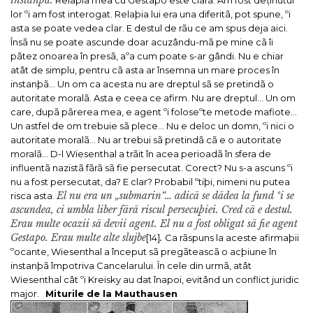
lor ºi am fost interogat. Relaþia lui era una diferitã, pot spune, ºi
asta se poate vedea clar. E destul de rãu ce am spus deja aici.
Însã nu se poate ascunde doar acuzându-mã pe mine cã îi
pãtez onoarea în presã, aºa cum poate s-ar gândi. Nu e chiar
atât de simplu, pentru cã asta ar însemna un mare proces în
instanþã… Un om ca acesta nu are dreptul sã se pretindã o
autoritate moralã. Asta e ceea ce afirm. Nu are dreptul…
Un om
care, dupã pãrerea mea, e agent ºi foloseºte metode mafiote…
Un astfel de om trebuie sã plece…
Nu e deloc un domn, ºi nici o
autoritate moralã… Nu ar trebui sã pretindã cã e o autoritate
moralã…
D-l Wiesenthal a trãit în acea perioadã în sfera de
influentã nazistã fãrã sã fie persecutat. Corect? Nu s-a ascuns ºi
nu a fost persecutat, da? E clar? Probabil ºtiþi, nimeni nu putea
El nu era un „submarin“… adicã se dãdea la fund ºi se
risca asta.
ascundea, ci umbla liber fãrã riscul persecuþiei. Cred cã e destul.
Erau multe ocazii sã devii agent. El nu a fost obligat sã fie agent
Gestapo. Erau multe alte slujbe
.
[14]
Ca rãspuns la aceste afirmaþii
ºocante, Wiesenthal a început sã pregãteascã o acþiune în
instanþã împotriva Cancelarului. În cele din urmã, atât
Wiesenthal cât ºi Kreisky au dat înapoi, evitând un conflict juridic
major.
Miturile de la Mauthausen