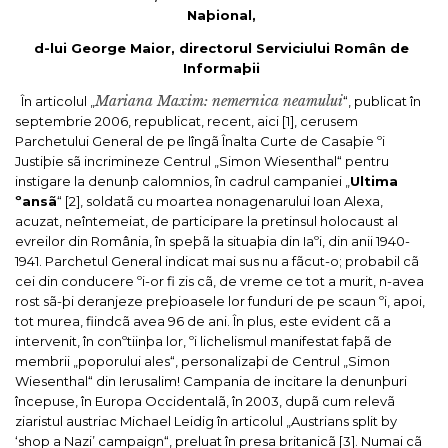
Naþional,
d-lui George Maior, directorul Serviciului Român de
Informaþii
Mariana Maxim: nemernica neamului
În articolul „
“, publicat în
septembrie 2006, republicat, recent, aici [1], cerusem
Parchetului General de pe lîngã Înalta Curte de Casaþie ºi
Justiþie sã incrimineze Centrul „Simon Wiesenthal“ pentru
instigare la denunþ calomnios, în cadrul campaniei „
Ultima
ºansã
“ [2], soldatã cu moartea nonagenarului Ioan Alexa,
acuzat, neîntemeiat, de participare la pretinsul holocaust al
evreilor din România, în speþã la situaþia din Iaºi, din anii 1940-
1941. Parchetul General indicat mai sus nu a fãcut-o; probabil cã
cei din conducere ºi-or fi zis cã, de vreme ce tot a murit, n-avea
rost sã-þi deranjeze preþioasele lor funduri de pe scaun ºi, apoi,
tot murea, fiindcã avea 96 de ani. În plus, este evident cã a
intervenit, în conºtiinþa lor, ºi lichelismul manifestat faþã de
membrii „poporului ales“, personalizaþi de Centrul „Simon
Wiesenthal“ din Ierusalim! Campania de incitare la denunþuri
începuse, în Europa Occidentalã, în 2003, dupã cum relevã
ziaristul austriac Michael Leidig în articolul „
Austrians split by
‘shop a Nazi’ campaign
“, preluat în presa britanicã [3].
Numai cã