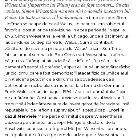
Wiesenthal [împotriva lui Walus] erau de fapt zvonuri… Cu alte
cuvinte, Simon Wiesenthal nu avea nici o dovadã împotriva lui
Walus. Cu toate acestea, el l-a denunþat.
În timp ce judecãtorul
Hoffman se ocupa de cazul Walus, Holocaustul era subiectul
favorit al posturilor de televiziune. În acea perioadã, în aprilie
1978, Simon Wiesenthal a venit la Chicago, unde a dat interviuri
lãudându-se cu depistarea lui Walus. „Cum a contribuit
vânãtorul de naziºti la prinderea lui Walus“, a scris
Sun-Times
într-un articol semnat de Bob Olmstead. Wiesenthal a afirmat
cã „nu i s-a întâmplat niciodatã sã se înºele“. „ªtiu cã mii de
oameni aºteaptã sã greºesc“, a spus el.
Dupã un adevãrat rãzboi
juridic, omul care a fost demonizat ºi atacat fizic ca „mãcelarul
din Kielce“ a putut în cele din urmã sã dovedeascã cã a
petrecut anii rãzboiului ca muncitor la o fermã din Germania.
Frank Walus a murit în august 1994, sãrac lipit pãmântului ºi plin
de amãrãciune.
Obstinaþia lui Wiesenthal în cazul Walus ar fi
trebuit sã-i îndepãrteze aura de investigator de încredere. Însã
reputaþia lui de Teflon a supravieþuit ºi acestui caz.
Erori în
cazul Mengele
Mare parte din mitul despre Wiesenthal se
bazeazã pe vânarea lui Joseph Mengele, doctorul de la
Auschwitz, cunoscut ca „Îngerul Morþii“. Wiesenthal pretindea
cu regularitate cã este pe urmele lui Mengele. Wiesenthal a