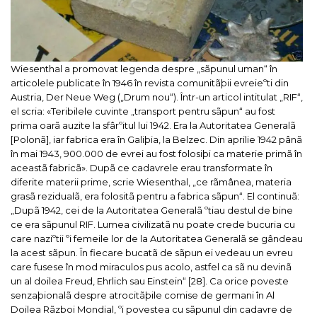
Wiesenthal a promovat legenda despre „sãpunul uman“ în
articolele publicate în 1946 în revista comunitãþii evreieºti din
Austria,
Der Neue Weg
(„Drum nou“). Într-un articol intitulat „RIF“,
el scria: «Teribilele cuvinte „transport pentru sãpun“ au fost
prima oarã auzite la sfârºitul lui 1942. Era la Autoritatea Generalã
[Polonã], iar fabrica era în Galiþia, la Belzec. Din aprilie 1942 pânã
în mai 1943, 900.000 de evrei au fost folosiþi ca materie primã în
aceastã fabricã». Dupã ce cadavrele erau transformate în
diferite materii prime, scrie Wiesenthal, „ce rãmânea, materia
grasã rezidualã, era folositã pentru a fabrica sãpun“.
El continuã:
„Dupã 1942, cei de la Autoritatea Generalã ºtiau destul de bine
ce era sãpunul RIF. Lumea civilizatã nu poate crede bucuria cu
care naziºtii ºi femeile lor de la Autoritatea Generalã se gândeau
la acest sãpun. În fiecare bucatã de sãpun ei vedeau un evreu
care fusese în mod miraculos pus acolo, astfel ca sã nu devinã
un al doilea Freud, Ehrlich sau Einstein“ [28].
Ca orice poveste
senzaþionalã despre atrocitãþile comise de germani în Al
Doilea Rãzboi Mondial, ºi povestea cu sãpunul din cadavre de