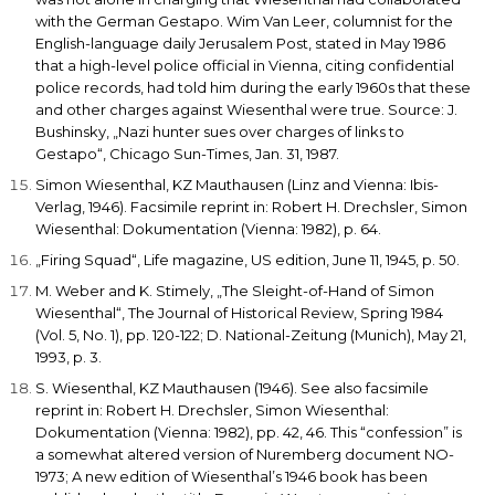
with the German Gestapo. Wim Van Leer, columnist for the
English-language daily Jerusalem Post, stated in May 1986
that a high-level police official in Vienna, citing confidential
police records, had told him during the early 1960s that these
and other charges against Wiesenthal were true. Source: J.
Bushinsky, „Nazi hunter sues over charges of links to
Gestapo“,
Chicago Sun-Times
, Jan. 31, 1987.
Simon Wiesenthal,
KZ Mauthausen
(Linz and Vienna: Ibis-
Verlag, 1946). Facsimile reprint in: Robert H. Drechsler,
Simon
Wiesenthal: Dokumentation
(Vienna: 1982), p. 64.
„Firing Squad“,
Life
magazine, US edition, June 11, 1945, p. 50.
M. Weber and K. Stimely, „The Sleight-of-Hand of Simon
Wiesenthal“,
The Journal of Historical Review
, Spring 1984
(Vol. 5, No. 1), pp. 120-122; D.
National-Zeitung
(Munich), May 21,
1993, p. 3.
S. Wiesenthal,
KZ Mauthausen
(1946). See also facsimile
reprint in: Robert H. Drechsler,
Simon Wiesenthal:
Dokumentation
(Vienna: 1982), pp. 42, 46. This “confession” is
a somewhat altered version of Nuremberg document NO-
1973; A new edition of Wiesenthal’s 1946 book has been