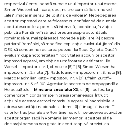
respectivul Centru poartã numele unui impostor, unui escroc,
Simon Wiesenthal – care, deci, nu are cum sã fie un individ
„ales“, mãcar în sensul de „distins, de valoare“. Nepedepsirea
acestor impostori care se folosesc cu nonºalanþã de numele
acestui escroc le-a permis sã intervinã, incontinuu, în viaþa
publicã a României ºi sã facã presiuni asupra autoritãþilor
române: sã nu mai tipãreascã
monedele jubiliare
[4] despre
patriarhii României, sã modifice explicaþia cuvîntului „jidan“ din
DEX, sã condamne recitarea poeziei lui Radu Gyr etc. Dacã îi
evaluãm dupã notorietatea ºi nocivitatea acþiunilor acestor
impostori agresivi, am obþine urmãtoarea clasificare: Elie
Wiesel – impostorul nr. 1, cf. notele [5] ºi [6]; Simon Wiesenthal –
impostorul nr. 2, nota [7]; Radu Ioanid – impostorul nr. 3, nota [8];
Marco Maximilian Katz – impostorul nr. 4 [9]; Efraim Zuroff –
impostorul nr. 5, cf. [10]. Agresiunile acestora de propagandã a
Holocau$tului –
Minciuna secolului XX
,
cf.[11] – au fost larg
comentate ºi condamnate în presa româneascã.
Întrucît
acþiunile acestor escroci constituie agresiuni inadmisibile la
adresa securitãþii naþionale, a demnitãþii, imaginii, istoriei ºi
valorilor tradiþionale ale României, solicit interzicerea activitãþii
acestor organizaþii în România, iar membrii acestora sã fie
declaraþi
persona non grata
. În acest scop, vã prezint, ca