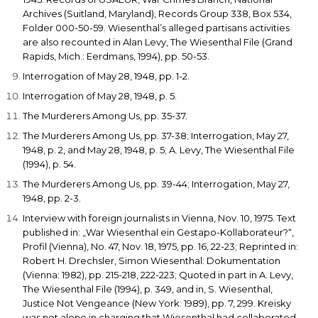
Archives (Suitland, Maryland), Records Group 338, Box 534,
Folder 000-50-59. Wiesenthal’s alleged partisans activities
are also recounted in Alan Levy,
The Wiesenthal File
(Grand
Rapids, Mich.: Eerdmans, 1994), pp. 50-53.
Interrogation of May 28, 1948, pp. 1-2.
Interrogation of May 28, 1948, p. 5.
The Murderers Among Us
, pp. 35-37.
The Murderers Among Us
, pp. 37-38; Interrogation, May 27,
1948, p. 2, and May 28, 1948, p. 5; A. Levy,
The Wiesenthal File
(1994), p. 54.
The Murderers Among Us
, pp. 39-44; Interrogation, May 27,
1948, pp. 2-3.
Interview with foreign journalists in Vienna, Nov. 10, 1975. Text
published in: „War Wiesenthal ein Gestapo-Kollaborateur?“,
Profil
(Vienna), No. 47, Nov. 18, 1975, pp. 16, 22-23; Reprinted in:
Robert H. Drechsler,
Simon Wiesenthal: Dokumentation
(Vienna: 1982), pp. 215-218, 222-223; Quoted in part in A. Levy,
The Wiesenthal File
(1994), p. 349, and in, S. Wiesenthal,
Justice Not Vengeance
(New York: 1989), pp. 7, 299. Kreisky
was not alone in charging that Wiesenthal had collaborated