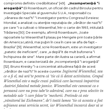
compromis definitiv credibilitatea“ [49].
„Incompetenþã ºi
aroganþã“
Eli Rosenbaum, un oficial din cadrul Biroului pentru
Investigaþii Speciale al guvernului S.U.A., responsabil cu
„vânarea de naziºti“ ºi investigator pentru Congresul Evreiesc
Mondial, a analizat cu atenþie reputaþia de „vânãtor de naziºti“
pe care ºi-a cultivat-o Wiesenthal, într-o carte din 1993, intitulatã
Trãdarea
[50]. De exemplu, afirmã Rosenbaum, „toate
rapoartele lui Wiesenthal îl plasau pe Mengele prin toate þãrile
din America Latinã, mai puþin în cea în care se afla de fapt –
Brazilia“ [51].
Wiesenthal, scrie Rosenbaum, este un investigator
„patetic de ineficient“, care „a depãºit de mult bufoneria ºi
închipuirea de sine“. Mare parte din ilustra sa carierã, a afirmat
Rosenbaum, e caracterizatã de „incompetenþã ºi aroganþã“
[52].
Bruno Kreisky ºi-a concentrat atitudinea faþã de acest
Inginerul Wiesenthal, sau
„vânãtor de naziºti“ în aceste cuvinte:
ce-o fi el, mã urãºte pentru cã ºtie cã îi detest activitatea. Grupul
Wiesenthal este o mafie cvasi-politicã care lucreazã împotriva
Austriei folosind metode josnice. Wiesenthal este cunoscut ca o
persoanã care nu prea iubeºte adevãrul, care nu e prea selectiv în
metodele sale ºi care foloseºte ºmecherii. Pretinde cã este
„vânãtorul lui Eichmann“, deºi toatã lumea ºtie cã aceasta a fost
acþiunea unui serviciu secret, iar Wiesenthal încearcã doar sã se