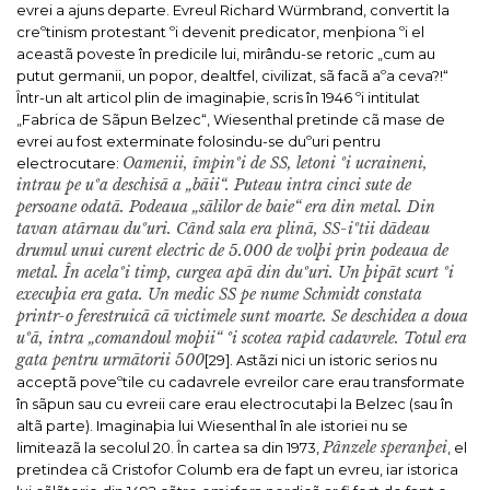
evrei a ajuns departe. Evreul Richard Würmbrand, convertit la
creºtinism protestant ºi devenit predicator, menþiona ºi el
aceastã poveste în predicile lui, mirându-se retoric „cum au
putut germanii, un popor, dealtfel, civilizat, sã facã aºa ceva?!“
Într-un alt articol plin de imaginaþie, scris în 1946 ºi intitulat
„Fabrica de Sãpun Belzec“, Wiesenthal pretinde cã mase de
evrei au fost exterminate folosindu-se duºuri pentru
Oamenii, împinºi de SS, letoni ºi ucraineni,
electrocutare:
intrau pe uºa deschisã a „bãii“. Puteau intra cinci sute de
persoane odatã. Podeaua „sãlilor de baie“ era din metal. Din
tavan atârnau duºuri. Când sala era plinã, SS-iºtii dãdeau
drumul unui curent electric de 5.000 de volþi prin podeaua de
metal. În acelaºi timp, curgea apã din duºuri. Un þipãt scurt ºi
execuþia era gata. Un medic SS pe nume Schmidt constata
printr-o ferestruicã cã victimele sunt moarte. Se deschidea a doua
uºã, intra „comandoul moþii“ ºi scotea rapid cadavrele. Totul era
gata pentru urmãtorii 500
[29].
Astãzi nici un istoric serios nu
acceptã poveºtile cu cadavrele evreilor care erau transformate
în sãpun sau cu evreii care erau electrocutaþi la Belzec (sau în
altã parte).
Imaginaþia lui Wiesenthal în ale istoriei nu se
Pânzele speranþei
limiteazã la secolul 20. În cartea sa din 1973,
, el
pretindea cã Cristofor Columb era de fapt un evreu, iar istorica