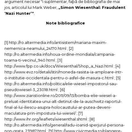
argument necesar ºi suplimentar, faþã de bibliografia de mai
jos, articolul lui Mark Weber,
„
Simon Wiesenthal: Fraudulent
‘Nazi Hunter’
“
.
Note bibliografice
[1]
http://ro.altermedia.info/antisistem/mariana-maxim-
nemernica-neamului_24170.html
;
[2]
http://ro.altermedia.info/noua-ordine-mondiala/campania-
toarna-ti-vecinul_940.html
;
[3]
http://www.fpp.co.uk/docs/Wiesenthal/Shop_a_Nazi.html
;
[4]
http://www.evz.ro/detalii/stiri/moneda-rasista-ia-amploare-intr-
o-institutie-occidentala-pentru-o-asfel-de-masura-c.html
;
[5]
http://ro.altermedia.info/politica/elie-wiesel-impostorul-sau-
pseudowiesel-3_23018.html
;
[6]
http://www.ziaristionline.ro/2011/09/13/bomba-elie-wiesel-a-
preluat-identitatea-unui-alt-detinut-de-la-auschwitz-raportul-
final-al-lui-iliescu-asupra-holocaustului-ar-putea-deveni-
maculatura-prin-impostura-lui-wiesel/
;
[7]
http://www.ihr.org/leaflets/wiesenthal.shtml
;
[8]
http://ro.altermedia.info/general/radu-ioanid-sperjurul-persona-
non-grata_23987.html
;
[9]
http://www.civicmedia.ro/plangere-