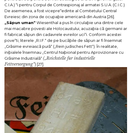
C.I.A.) ºi pentru Corpul de Contraspionaj al armatei S.U.A. (C.I.C.).
De asemenea, a fost vicepreºedinte al Comitetului Central
Evreiesc din zona de ocupaþie americanã din Austria [26].
„Sãpun uman“
Wiesenthal a pus în circulaþie una dintre cele
mai macabre povesti ale Holocaustului, acuzaþia cã germanii ar
fi fabricat sãpun din cadavrele evreilor uciºi. Conform acestei
poveºti, literele „R.I.F.“ de pe bucãþile de sãpun ar fi însemnat
„Grãsime evreiascã purã“ („
Rein judisches Fett
“). În realitate,
iniþialele însemnau „Centrul Naþional pentru Aprovizionare cu
(„
Reichstelle fur industrielle
Grãsime Industrialã“
Fettversorgung
“
) [27].