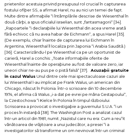
prietenilor acestuia privind presupusul rol crucial în capturarea
fostului ofiþer SS, a afirmat Harel, nu au nici un temei de fapt.
Multe dintre afirmaþiile ºi întâmplãrile descrise de Wiesenthal în
douã cãrþi, a spus oficialul israelian, sunt „fantasmagorii“ [34].
„Rapoartele ºi declaraþiile lui Wiesenthal din acea vreme aratã
fãrã echivoc cã nu avea habar de Eichmann“, a spus Harel [35].
(De exemplu, chiar înainte de capturarea lui Eichmann în
Argentina, Wiesenthal îl localiza prin Japonia ºi Arabia Sauditã.)
[36].
Caracterizându-l pe Wiesenthal ca pe un oportunist de
carierã, Harel a conchis: „Toate informaþiile oferite de
Wiesenthal înainte de operaþiune au fost de valoare zero, iar
uneori chiar ne-au pus pe o pistã falsã“ [37].
Acuzaþii gratuite
în cazul Walus
Unul dintre cele mai spectaculoase cazuri ale
lui Wiesenthal l-au implicat pe Frank Walus, un american din
Chicago, nãscut în Polonia. Într-o scrisoare din 10 decembrie
1974, el afirma cã Walus „i-a dat pe evrei pe mâna Gestapoului“,
la Czestochowa ºi Kielce în Polonia în timpul rãzboiului.
Scrisoarea a provocat o investigaþie a guvernului S.U.A. ºi un
proces în instanþã [38].
The Washington Post
a analizat cazul
într-un articol din 1981, numit „Nazistul care nu era: Cum a reuºit
vânãtoarea de vrãjitoare a unui judecãtor, a presei ºi a
investigatorilor sã transforme un om nevinovat într-un criminal