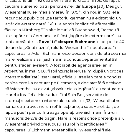
lui cãlãtorie din 1492 cãtre emisfera nordicã ar fi fost de fapt o
cãutare a unei noi patrii pentru evreii din Europa [30].
Desigur,
Wiesenthal nu se înºealã mereu. În 1975 ºi, din nou în 1993, el a
recunoscut public cã „pe teritoriul german nu a existat nici un
lagãr de exterminare“ [31]. El a admis implicit cã afirmaþiile
fãcute la Nürnberg ºi în alte locuri, cã Buchenwald, Dachau ºi
alte lagãre din Germania ar fi fost „lagãre de exterminare“, nu
sunt adevãrate.
„Poveºti“ despre Eichmann
În cei peste 40
de ani de „vânat naziºti“, rolul lui Wiesenthal în localizarea ºi
capturarea lui Adolf Eichmann este deseori consideratã cea mai
mare realizare a sa. (Eichmann a condus departamentul SS
pentru afaceri evreieºti. A fost rãpit de agenþi israelieni în
Argentina, în mai 1960, ºi spânzurat la Ierusalim, dupã un proces
intens mediatizat.)
Isser Harel, oficialul israelian care a condus
echipa care l-a capturat pe Eichmann, a declarat fãrã echivoc
cã Wiesenthal nu a avut „absolut nici o legãturã“ cu capturarea.
(Harel a fost ºef al Mossadului ºi al Shin Bet, serviciile de
informaþii externe ºi interne ale Israelului.) [33].
Wiesenthal nu
numai cã „nu avut nici un rol“ în acþiune, a spus Harel, dar, de
fapt, a pus în pericol întreaga operaþiune Eichmann. Într-un
manuscris de 278 de pagini, Harel a respins orice pretenþie a lui
Wiesenthal privind presupusul sãu rol în identificarea ºi
capturarea lui Eichmann. Pretenþiile lui Wiesenthal ºi ale