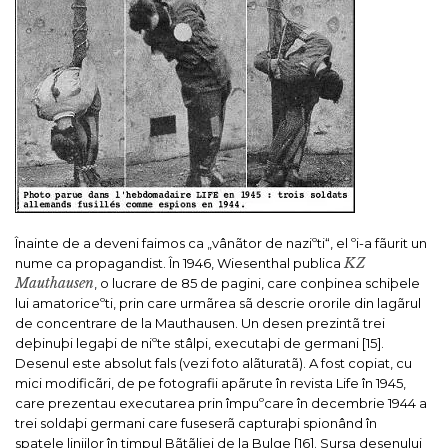
Înainte de a deveni faimos ca „vânãtor de naziºti“, el ºi-a fãurit un
KZ
nume ca propagandist. În 1946, Wiesenthal publica
Mauthausen
, o lucrare de 85 de pagini, care conþinea schiþele
lui amatoriceºti, prin care urmãrea sã descrie ororile din lagãrul
de concentrare de la Mauthausen. Un desen prezintã trei
deþinuþi legaþi de niºte stâlpi, executaþi de germani [15].
Desenul este absolut fals (vezi foto alãturatã). A fost copiat, cu
mici modificãri, de pe fotografii apãrute în revista
Life
în 1945,
care prezentau executarea prin împuºcare în decembrie 1944 a
trei soldaþi germani care fuseserã capturaþi spionând în
spatele liniilor în timpul Bãtãliei de la Bulge [16]. Sursa desenului