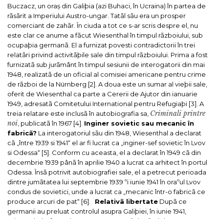
Buczacz, un oraș din Galiþia (azi Buhaci, în Ucraina) în partea de
rãsãrit a Imperiului Austro-ungar. Tatãl sãu era un prosper
comerciant de zahãr.
În ciuda a tot ce s-ar scris despre el, nu
este clar ce anume a fãcut Wiesenthal în timpul rãzboiului, sub
ocupaþia germanã. El a furnizat povesti contradictorii în trei
relatãri privind activitãþile sale din timpul rãzboiului. Prima a fost
furnizatã sub jurãmânt în timpul sesiunii de interogatorii din mai
1948, realizatã de un oficial al comisiei americane pentru crime
de rãzboi de la Nürnberg [2]. A doua este un sumar al vieþii sale,
oferit de Wiesenthal ca parte a Cererii de Ajutor din ianuarie
1949, adresatã Comitetului International pentru Refugiaþi [3]. A
Criminali printre
treia relatare este inclusã în autobiografia sa,
noi
, publicatã în 1967 [4].
Inginer sovietic sau mecanic în
fabricã?
La interogatoriul sãu din 1948, Wiesenthal a declarat
cã „între 1939 si 1941“ el ar fi lucrat ca „inginer-sef sovietic în Lvov
si Odessa“ [5]. Conform cu aceasta, el a declarat în 1949 cã din
decembrie 1939 pânã în aprilie 1940 a lucrat ca arhitect în portul
Odessa. Însã potrivit autobiografiei sale, el a petrecut perioada
dintre jumãtatea lui septembrie 1939 ºi iunie 1941 în oraºul Lvov
condus de sovietici, unde a lucrat ca „mecanic într-o fabricã ce
produce arcuri de pat“ [6].
Relativã libertate
Dupã ce
germanii au preluat controlul asupra Galiþiei, în iunie 1941,