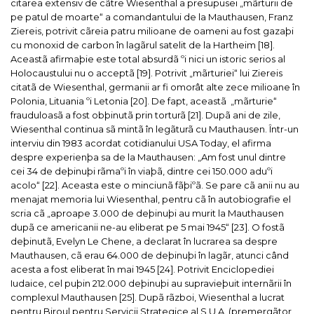
citarea extensiv de cãtre Wiesenthal a presupusei „mãrturii de
pe patul de moarte“ a comandantului de la Mauthausen, Franz
Ziereis, potrivit cãreia patru milioane de oameni au fost gazaþi
cu monoxid de carbon în lagãrul satelit de la Hartheim [18].
Aceastã afirmaþie este total absurdã ºi nici un istoric serios al
Holocaustului nu o acceptã [19]. Potrivit „mãrturiei“ lui Ziereis
citatã de Wiesenthal, germanii ar fi omorât alte zece milioane în
Polonia, Lituania ºi Letonia [20]. De fapt, aceastã „mãrturie“
frauduloasã a fost obþinutã prin torturã [21].
Dupã ani de zile,
Wiesenthal continua sã mintã în legãturã cu Mauthausen. Într-un
interviu din 1983 acordat cotidianului
USA Today
, el afirma
despre experienþa sa de la Mauthausen: „Am fost unul dintre
cei 34 de deþinuþi rãmaºi în viaþã, dintre cei 150.000 aduºi
acolo“ [22]. Aceasta este o minciunã fãþiºã. Se pare cã anii nu au
menajat memoria lui Wiesenthal, pentru cã în autobiografie el
scria cã „aproape 3.000 de deþinuþi au murit la Mauthausen
dupã ce americanii ne-au eliberat pe 5 mai 1945“ [23]. O fostã
deþinutã, Evelyn Le Chene, a declarat în lucrarea sa despre
Mauthausen, cã erau 64.000 de deþinuþi în lagãr, atunci când
acesta a fost eliberat în mai 1945 [24]. Potrivit
Enciclopediei
Iudaice
, cel puþin 212.000 deþinuþi au supravieþuit internãrii în
complexul Mauthausen [25].
Dupã rãzboi, Wiesenthal a lucrat
pentru Biroul pentru Servicii Strategice al S.U.A. (premergãtor