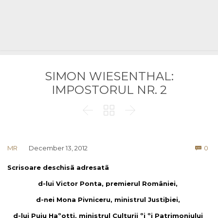
SIMON WIESENTHAL:
IMPOSTORUL NR. 2



Co
MR
December 13, 2012
0

Scrisoare deschisã adresatã
d-lui Victor Ponta, premierul României,
d-nei Mona Pivniceru, ministrul Justiþiei,
d-lui Puiu Haºotti, ministrul Culturii ºi ºi Patrimoniului