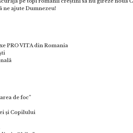
încuraja pe toþi românii creștini sã nu gireze noua 
 sã ne ajute Dumnezeu!
oxe PRO VITA din Romania
ti
onalã
area de foc”
i și Copilului
a