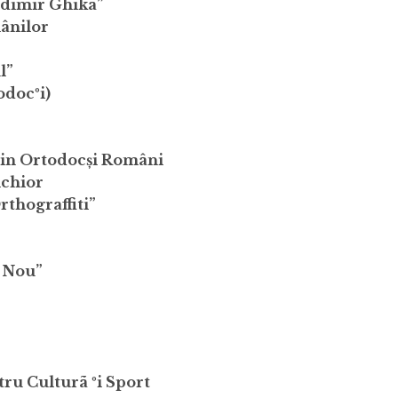
ladimir Ghika”
ânilor
l”
odocºi)
știn Ortodocși Români
lchior
rthograffiti”
l Nou”
ru Culturã ºi Sport