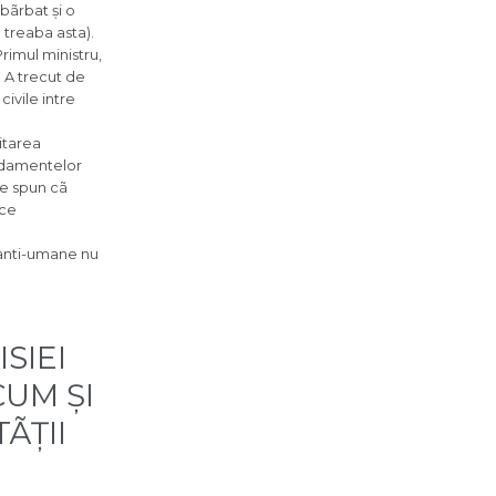
 bãrbat și o
 treaba asta).
rimul ministru,
. A trecut de
civile intre
itarea
endamentelor
re spun cã
 ce
i anti-umane nu
SIEI
CUM ȘI
ÃȚII