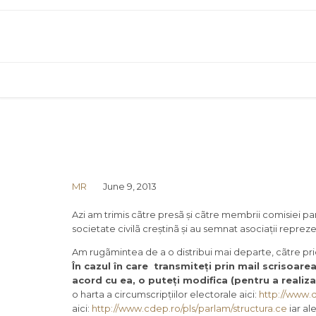
MR
June 9, 2013
Azi am trimis cãtre presã și cãtre membrii comisiei p
societate civilã creștinã și au semnat asociații repre
Am rugãmintea de a o distribui mai departe, cãtre prie
În cazul în care transmiteți prin mail scrisoare
acord cu ea, o puteți modifica (pentru a realiz
o harta a circumscripțiilor electorale aici:
http://www.q
aici:
http://www.cdep.ro/pls/
parlam/structura.ce
iar ale