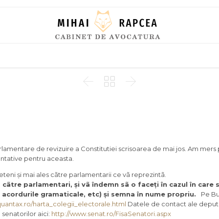
Skip
to
content



arlamentare de revizuire a Constitutiei scrisoarea de mai jos. Am mers
zentative pentru aceasta.
teni și mai ales cãtre parlamentarii ce vã reprezintã.
a cãtre parlamentari, și vã îndemn sã o faceți în cazul în care 
a acordurile gramaticale, etc) și semna în nume propriu.
Pe Bu
uantax.ro/
harta_colegii_electorale.html
Datele de contact ale deputa
 senatorilor aici:
http://www.senat.ro/
FisaSenatori.aspx