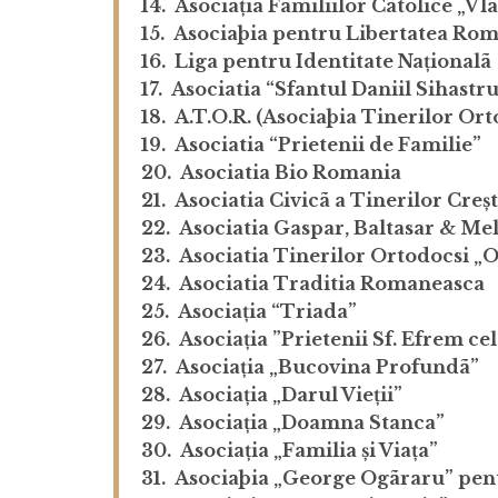
14. Asociația Familiilor Catolice „V
15. Asociaþia pentru Libertatea Rom
16. Liga pentru Identitate Naționalã
17. Asociatia “Sfantul Daniil Sihastru
18. A.T.O.R. (Asociaþia Tinerilor Ort
19. Asociatia “Prietenii de Familie”
20. Asociatia Bio Romania
21. Asociatia Civicã a Tinerilor Cre
22. Asociatia Gaspar, Baltasar & Me
23. Asociatia Tinerilor Ortodocsi „O
24. Asociatia Traditia Romaneasca
25. Asociația “Triada”
26. Asociația ”Prietenii Sf. Efrem ce
27. Asociația „Bucovina Profundã”
28. Asociația „Darul Vieții”
29. Asociația „Doamna Stanca”
30. Asociația „Familia și Viața”
31. Asociaþia „George Ogãraru” pent