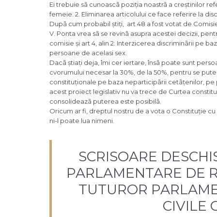
Ei trebuie sã cunoascã poziția noastrã a creștinilor refe
femeie. 2. Eliminarea articolului ce face referire la di
Dupã cum probabil știți, art 48 a fost votat de Comisi
V. Ponta vrea sã se revinã asupra acestei decizii, pen
comisie și art 4, alin 2: Interzicerea discriminãrii pe 
persoane de acelasi sex.
Dacã știați deja, îmi cer iertare, însã poate sunt per
cvorumului necesar la 30%, de la 50%, pentru se putea
constituționale pe baza neparticipãrii cetãțenilor, pe
acest proiect legislativ nu va trece de Curtea constituț
consolideazã puterea este posibilã.
Oricum ar fi, dreptul nostru de a vota o Constituție c
ni-l poate lua nimeni.
SCRISOARE DESCHI
PARLAMENTARE DE RE
TUTUROR PARLAMEN
CIVILE