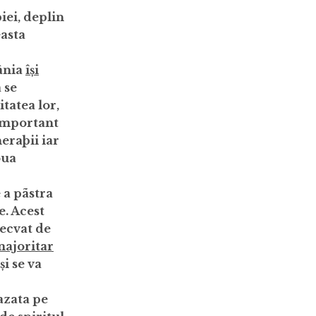
iei, deplin
easta
ânia
își
 se
tatea lor,
 important
eraþii iar
oua
 a pãstra
e. Acest
decvat de
majoritar
i se va
azata pe