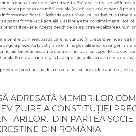
ritor la noua Constituție. Sintetizez: 1. Cãsãtoria se realizeazã între un
scriminarea pe baza orientãrii sexuale (existã legislație naționalã pentru
e în forma modificatã: Cãsãtoria este unirea unui bãrbat cu o femeie. P
tru a pãstra forma vagã actualã: Cãsãtoria este consimțãmântul soților
baza orientãrii sexuale. Acesta deschide calea cãtre
legalizarea uniunilor 
soane printre dumneavoastrã care nu cunosc. În prezent se încearcã lim
 asigura prezența la vot și a se elimina posibilitatea respingerii am
 principiul binecunoscut: noi centrãm, noi dãm cu capul. Existã voci ca
ionalã. Eu cred cã într-o țarã fãrã opoziție politicã realã orice mãsurã
u prevederi creștine sau de a nu vota una cu prevederi anti-creștine ș
SÃ ADRESATÃ MEMBRILOR COMI
VIZUIRE A CONSTITUȚIEI PRE
TARILOR, DIN PARTEA SOCIET
 CREȘTINE DIN ROMÂNIA