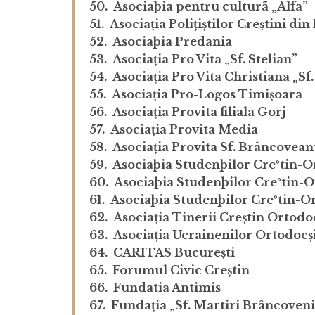
50. Asociaþia pentru culturã „Alfa”
51. Asociația Polițiștilor Creștini di
52. Asociaþia Predania
53. Asociația Pro Vita „Sf. Stelian”
54. Asociația Pro Vita Christiana „Sf
55. Asociația Pro-Logos Timișoara
56. Asociația Provita filiala Gorj
57. Asociația Provita Media
58. Asociația Provita Sf. Brâncoveanu,
59. Asociaþia Studenþilor Creºtin-Or
60. Asociaþia Studenþilor Creºtin-O
61. Asociaþia Studenþilor Creºtin-Ort
62. Asociația Tinerii Creștin Ortodo
63. Asociația Ucrainenilor Ortodocș
64. CARITAS București
65. Forumul Civic Creștin
66. Fundatia Antimis
67. Fundația „Sf. Martiri Brâncoveni