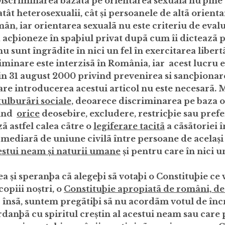
iscriminarea bazatã pe orientarea sexualã nu þine 
ât heterosexualii, cât și persoanele de altã orient
omân, iar orientarea sexualã nu este criteriu de eval
 acþioneze în spaþiul privat dupã cum îi dicteazã 
u sunt îngrãdite în nici un fel în exercitarea libert
inare este interzisã în România, iar acest lucru e
n 31 august 2000 privind prevenirea si sancþionar
are introducerea acestui articol nu este necesarã. 
tulburãri sociale,
deoarece
discriminare
a pe baza o
iind
orice
deosebire, excludere, restricþie sau prefe
ã astfel calea cãtre o
legiferare tacitã
a cãsãtoriei î
rmediarã de uniune civilã între persoane de același 
cestui neam și naturii umane
și pentru care în nici u
 și speranþa cã alegeþi sã votaþi o Constituþie ce 
opiii noștri, o
Constituþie apropiatã de români, de 
p însã, suntem pregãtiþi sã nu acordãm votul de în
danþã cu spiritul creștin al acestui neam sau care 