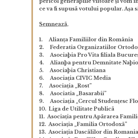
pericol generaþiile viitoare și vom 
ce va fi supusã votului popular. Așa
Semneazã,
1. Alianța Familiilor din România
2. Federatia Organizatiilor Ortod
3. Asociaþia Pro Vita filiala Bucureș
4. Alianþa pentru Demnitate Naþi
5. Asociaþia Christiana
6. Asociația CIVIC Media
7. Asociația „Rost”
8. Asociatia „Basarabii”
9. Asociația „Cercul Studențesc Flo
10. Liga de Utilitate Publicã
11. Asociația pentru Apãrarea Familie
12. Asociația „Familia Ortodoxã”
13. Asociația Dascãlilor din Romani