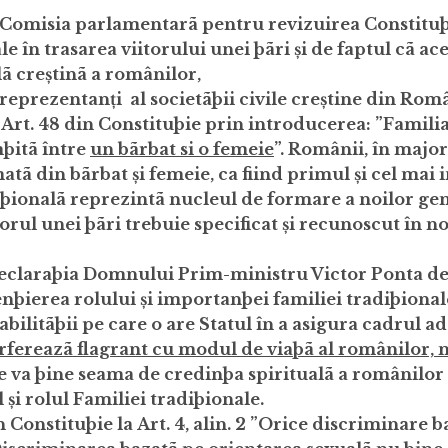
n Comisia parlamentarã pentru revizuirea Constituþ
e în trasarea viitorului unei þãri și de faptul cã ac
lã creștinã a românilor,
 reprezentanți al societãþii civile creștine din Rom
 Art. 48 din Constituþie prin introducerea:
”Familia
mþitã între
un bãrbat si o femeie
”.
Românii, în majori
atã din bãrbat și femeie, ca fiind primul și cel mai
diþionalã reprezintã nucleul de formare a noilor gen
torul unei þãri trebuie specificat și recunoscut în n
eclaraþia Domnului Prim-ministru Victor Ponta de
enþierea rolului și importanþei familiei tradiþional
ilitãþii pe care o are Statul în a asigura cadrul a
rfereazã flagrant cu modul de viaþã al românilor, 
 va þine seama de credinþa spiritualã a românilor ș
și rolul Familiei tradiþionale.
 Constituþie la Art. 4, alin. 2
”Orice discriminare b