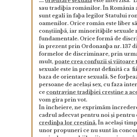
….
orientare sexuala
este interzisa.”
D
sau tradiþia românilor. În România at
sunt egali în faþa legilor Statului r
oamenilor. Orice român este liber sã
conștiinþã, iar minoritãþile sexuale n
fundamentale. Orice formã de discrim
în prezent prin
Ordonanþa nr. 137 di
formelor de discriminare
, prin urm
mult,
poate crea confuzii și viitoare 
sexuale
este în prezent definitã ca f
baza de orientare sexualã.
Se forþeaz
persoane de același sex, cu faza inte
ce
contravine tradiþiei creștine a a
vom gira prin vot.
În încheiere, ne exprimãm încrederea
cadrul adecvat pentru noi și pentru c
credinþa lor creștinã.
În același tim
unor propuneri ce nu sunt în concor