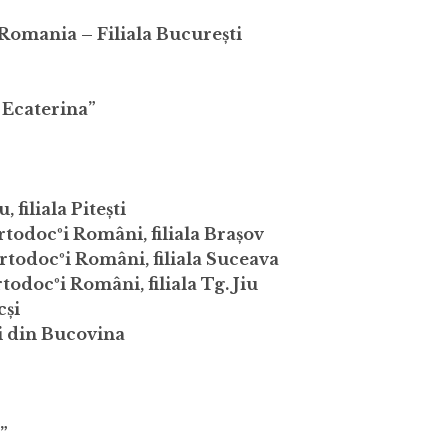
n Romania – Filiala București
. Ecaterina”
 filiala Pitești
todocºi Români, filiala Brașov
rtodocºi Români, filiala Suceava
odocºi Români, filiala Tg. Jiu
cși
i din Bucovina
”