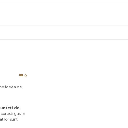
Comments
0

 pe ideea de
sunteți de
curesti gasim
tilor sunt