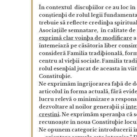
În contextul discuþiilor ce au loc î
conștienþi de rolul legii fundamental
trebuie sã reflecte credinþa spiritua
Asociațiile semnatare, în calitate de
exprimã clar voinþa de modificare
a
întemeiazã pe cãsãtoria liber consi
considerã Familia tradiþionalã, form
centru al vieþii sociale. Familia tra
rolul esenþial jucat de aceasta în vii
Constituþie.
Ne exprimãm îngrijorarea faþã de d
articolul în forma actualã, fãrã evid
lucru relevã o minimizare a responsab
dezvoltare al noilor generaþii și
inte
creștini
. Ne exprimãm speranþa cã se
recunoaște în noua Constituþie locul 
Ne opunem categoric
introducerii în