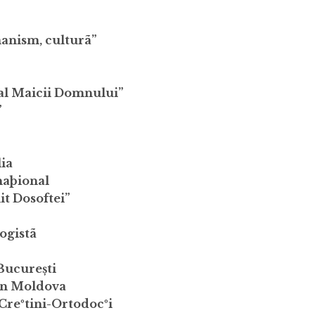
manism, culturã”
 al Maicii Domnului”
”
lia
naþional
it Dosoftei”
ogistã
 București
din Moldova
Creºtini-Ortodocºi