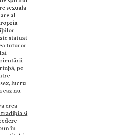
de spiritul
are sexualã
uare al
propria
ãþilor
ste statuat
ea tuturor
Mai
rientãrii
rinþã, pe
ntre
sex, lucru
n caz nu
va crea
tradiþia și
credere
pun în