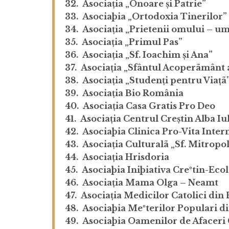
32. Asociația „Onoare și Patrie”
33. Asociaþia „Ortodoxia Tinerilor”
34. Asociația „Prietenii omului – u
35. Asociația „Primul Pas”
36. Asociația „Sf. Ioachim și Ana”
37. Asociația „Sfântul Acoperãmânt
38. Asociația „Studenți pentru Viațã
39. Asociația Bio România
40. Asociația Casa Gratis Pro Deo
41. Asociația Centrul Creștin Alba Iu
42. Asociaþia Clinica Pro-Vita Inter
43. Asociația Culturalã „Sf. Mitropol
44. Asociația Hrisdoria
45. Asociaþia Iniþiativa Creºtin-Ecol
46. Asociația Mama Olga – Neamt
47. Asociația Medicilor Catolici din
48. Asociaþia Meºterilor Populari 
49. Asociaþia Oamenilor de Afaceri 