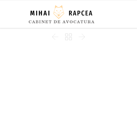


