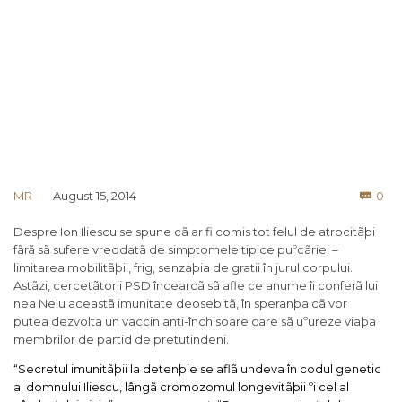
Co
MR
August 15, 2014
0

Despre Ion Iliescu se spune cã ar fi comis tot felul de atrocitãþi
fãrã sã sufere vreodatã de simptomele tipice puºcãriei –
limitarea mobilitãþii, frig, senzaþia de gratii în jurul corpului.
Astãzi, cercetãtorii PSD încearcã sã afle ce anume îi conferã lui
nea Nelu aceastã imunitate deosebitã, în speranþa cã vor
putea dezvolta un vaccin anti-închisoare care sã uºureze viaþa
membrilor de partid de pretutindeni.
“Secretul imunitãþii la detenþie se aflã undeva în codul genetic
al domnului Iliescu, lângã cromozomul longevitãþii ºi cel al