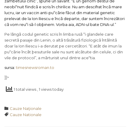
zâmbetului cinic”, spune un savant. “E un genom destul de
neobiºnuit fiindcã e scris în chirilice. Nu am descifrat încã mare
lucru, iar un vaccin anti-puºcãrie fãcut din material genetic
prelevat de la Ion Iliescu e încã departe, dar suntem încrezãtori
cã vom reuºi sã-l obþinem. Vorba aia, ADN-ul bate DNA-ul.”
Pe lângã codul genetic scris în limba rusã ºi glandele care
secretã pasaje din Lenin, o altã trãsãturã fiziologicã întâlnitã
doar la Ion Iliescu i-a derutat pe cercetãtori. “E atât de imun la
puºcãrie încât þesuturile sale nu sunt alcãtuite din celule, ci din
vile de protocol”, a mãrturisit unul dintre aceºtia.
sursa:
timesnewsroman.to
]]>
1 total views
, 1 views today
Category

Cauze Naţionale
Tags

Cauze Nationale