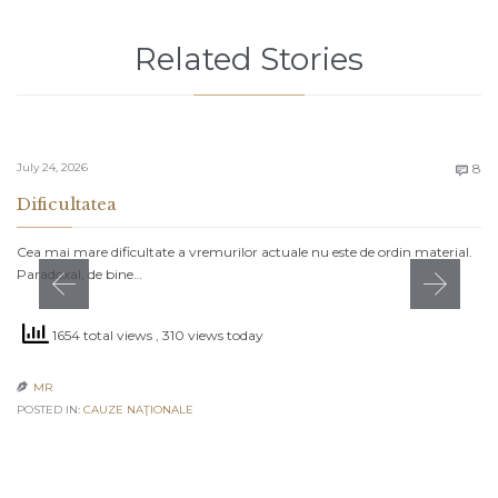
Related Stories
C
July 24, 2026
8

Dificultatea
Cea mai mare dificultate a vremurilor actuale nu este de ordin material.
Paradoxal, de bine…
1654 total views
, 310 views today
MR

POSTED IN:
CAUZE NAŢIONALE