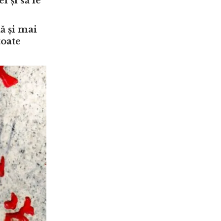
 și să le
ă și mai
toate