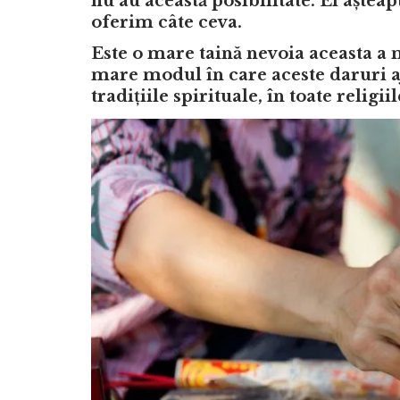
nu au această posibilitate. Ei aștea
oferim câte ceva.
Este o mare taină nevoia aceasta a m
mare modul în care aceste daruri aj
tradițiile spirituale, în toate religiil