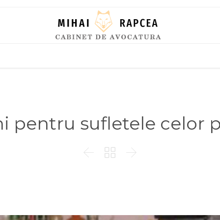
Skip
to
content
pentru sufletele celor pl


