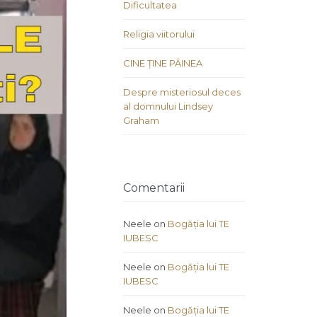
Dificultatea
Religia viitorului
CINE ȚINE PÂINEA
Despre misteriosul deces
al domnului Lindsey
Graham
Comentarii
Neele
on
Bogăția lui TE
IUBESC
Neele
on
Bogăția lui TE
IUBESC
Neele
on
Bogăția lui TE