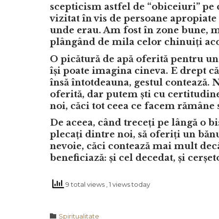
scepticism astfel de “obiceiuri” pe 
vizitat în vis de persoane apropiate
unde erau. Am fost în zone bune, ma
plângând de mila celor chinuiți aco
O picătură de apă oferită pentru un
își poate imagina cineva. E drept că 
însă întotdeauna, gestul contează. 
oferită, dar putem ști cu certitudi
noi, căci tot ceea ce facem rămâne s
De aceea, când treceți pe lângă o b
plecați dintre noi, să oferiți un bă
nevoie, căci contează mai mult decâ
beneficiază: și cel decedat, și cerș
9 total views
, 1 views today
Category

Spiritualitate