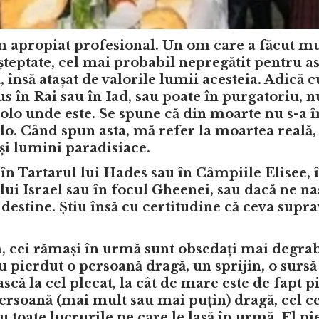
 apropiat profesional. Un om care a făcut mu
așteptate, cel mai probabil nepregătit pentru as
 însă atașat de valorile lumii acesteia. Adică 
s în Rai sau în Iad, sau poate în purgatoriu, n
colo unde este. Se spune că din moarte nu s-a î
. Când spun asta, mă refer la moartea reală, 
și lumini paradisiace.
 Tartarul lui Hades sau în Câmpiile Elisee, 
 lui Israel sau în focul Gheenei, sau dacă ne n
te destine. Știu însă cu certitudine că ceva supra
, cei rămași în urmă sunt obsedați mai degra
u pierdut o persoană dragă, un sprijin, o sursă 
scă la cel plecat, la cât de mare este de fapt 
persoană (mai mult sau mai puțin) dragă, cel c
toate lucrurile pe care le lasă în urmă. El pie