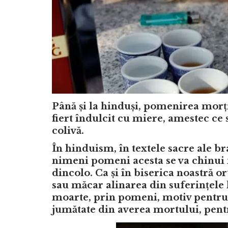
Până și la hinduși, pomenirea morți
fiert îndulcit cu miere, amestec ce
colivă.
În hinduism, în textele sacre ale b
nimeni pomeni acesta se va chinui 
dincolo. Ca și în biserica noastră 
sau măcar alinarea din suferințele 
moarte, prin pomeni, motiv pentru 
jumătate din averea mortului, pent