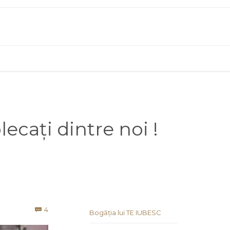
ecați dintre noi !
Comments
4

Bogăția lui TE IUBESC