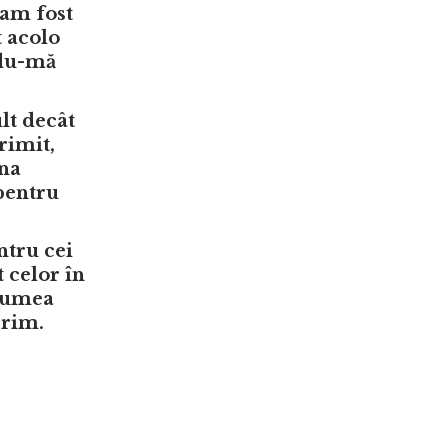
 am fost
t acolo
ndu-mă
lt decât
rimit,
ana
 pentru
ntru cei
 celor în
 lumea
erim.