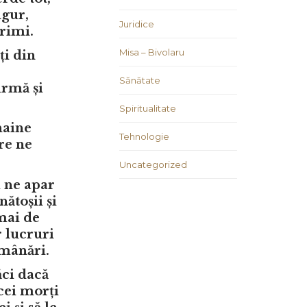
ngur,
Juridice
primi.
Misa – Bivolaru
ți din
Sănătate
urmă și
Spiritualitate
haine
Tehnologie
re ne
Uncategorized
i ne apar
nătoșii și
 mai de
r lucruri
umânări.
ăci dacă
 cei morți