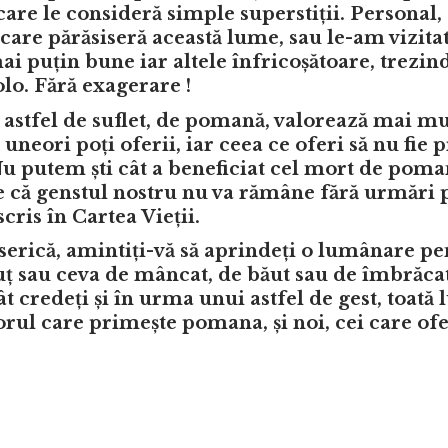
care le consideră simple superstiții. Personal,
 care părăsiseră această lume, sau le-am vizita
i puțin bune iar altele înfricoșătoare, trezi
lo. Fără exagerare !
 astfel de suflet, de pomană, valorează mai mu
uneori poți oferii, iar ceea ce oferi să nu fie p
Nu putem ști cât a beneficiat cel mort de pom
ne că genstul nostru nu va rămâne fără urmări
cris în Cartea Vieții.
iserică, amintiți-vă să aprindeți o lumânare pe
nuț sau ceva de mâncat, de băut sau de îmbrăcat
t credeți și în urma unui astfel de gest, toată
etorul care primește pomana, și noi, cei care of