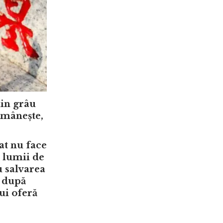
din grâu
omânește,
at nu face
 lumii de
u salvarea
i după
ui oferă