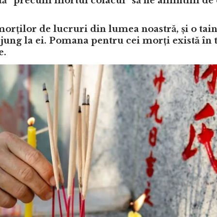
ptă “precum mortul colacul” să ne amintim de ei
orților de lucruri din lumea noastră, și o tain
ung la ei. Pomana pentru cei morți există în 
e.