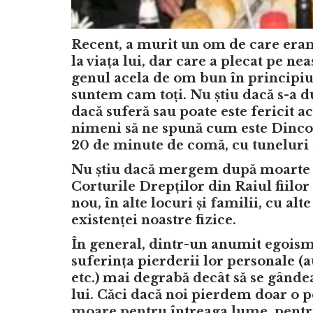
Recent, a murit un om de care eram
la viața lui, dar care a plecat pe ne
genul acela de om bun în principiu,
suntem cam toți. Nu știu dacă s-a du
dacă suferă sau poate este fericit a
nimeni să ne spună cum este Dincolo
20 de minute de comă, cu tuneluri 
Nu știu dacă mergem după moarte în
Corturile Drepților din Raiul fiilor
nou, în alte locuri și familii, cu al
existenței noastre fizice.
În general, dintr-un anumit egoism
suferința pierderii lor personale (a
etc.) mai degrabă decât să se gândea
lui. Căci dacă noi pierdem doar o 
moare pentru întreaga lume, pentru 