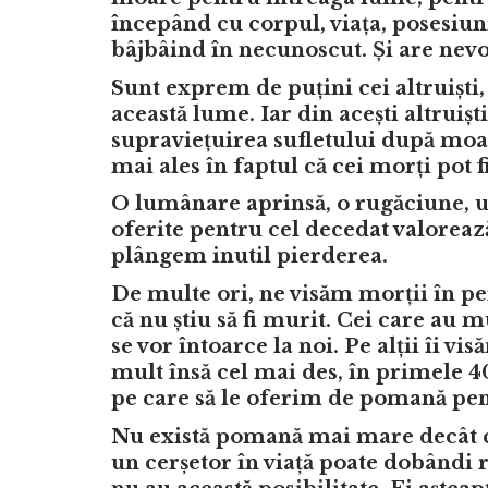
începând cu corpul, viața, posesiuni
bâjbâind în necunoscut. Și are nevoi
Sunt exprem de puțini cei altruiști,
această lume. Iar din acești altruișt
supraviețuirea sufletului după moar
mai ales în faptul că cei morți pot fi 
O lumânare aprinsă, o rugăciune, 
oferite pentru cel decedat valorează
plângem inutil pierderea.
De multe ori, ne visăm morții în p
că nu știu să fi murit. Cei care au m
se vor întoarce la noi. Pe alții îi v
mult însă cel mai des, în primele 40 
pe care să le oferim de pomană pen
Nu există pomană mai mare decât ce
un cerșetor în viață poate dobândi re