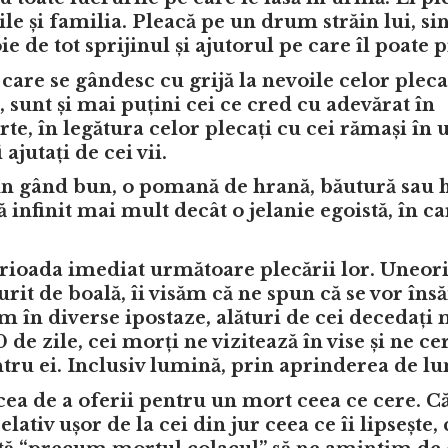
le și familia. Pleacă pe un drum străin lui, si
e de tot sprijinul și ajutorul pe care îl poate 
 care se gândesc cu grijă la nevoile celor pleca
i, sunt și mai puțini cei ce cred cu adevărat în
te, în legătura celor plecați cu cei rămași în 
ajutați de cei vii.
un gând bun, o pomană de hrană, băutură sau 
 infinit mai mult decât o jelanie egoistă, în ca
erioada imediat următoare plecării lor. Uneor
urit de boală, îi visăm că ne spun că se vor însă
isăm în diverse ipostaze, alături de cei decedați
de zile, cei morți ne vizitează în vise și ne ce
tru ei. Inclusiv lumină, prin aprinderea de l
a de a oferii pentru un mort ceea ce cere. C
lativ ușor de la cei din jur ceea ce îi lipsește,