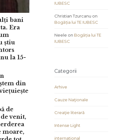
IUBESC
Christian Tzurcanu
on
lți bani
Bogăția lui TE IUBESC
ta. Era
cum
Neele
on
Bogăția lui TE
IUBESC
u știu
ntors
nu la 15-
Categorii
în
aștem din
Arhive
viețuiește
Cauze Naţionale
bă de
Creaţie literară
de venit,
pierderea
Intense Light
e moare,
international
rde tot,