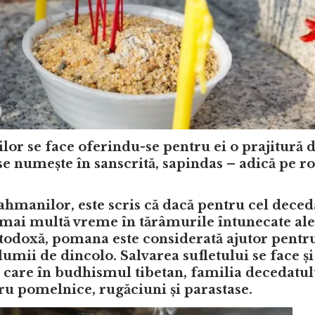
lor se face oferindu-se pentru ei o prajitură 
 se numește în sanscrită, sapindas – adică pe r
rahmanilor, este scris că dacă pentru cel deced
mai multă vreme în tărâmurile întunecate ale
ortodoxă, pomana este considerată ajutor pentr
lumii de dincolo. Salvarea sufletului se face ș
care în budhismul tibetan, familia decedatul
ru pomelnice, rugăciuni și parastase.