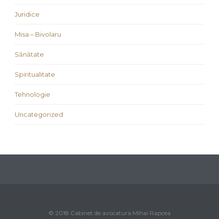
Juridice
Misa – Bivolaru
Sănătate
Spiritualitate
Tehnologie
Uncategorized
© 2018 Cabinet de avocatura Mihai Rapcea