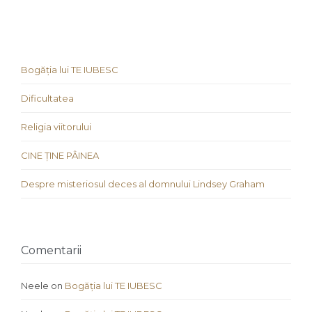
Bogăția lui TE IUBESC
Dificultatea
Religia viitorului
CINE ȚINE PÂINEA
Despre misteriosul deces al domnului Lindsey Graham
Comentarii
Neele
on
Bogăția lui TE IUBESC