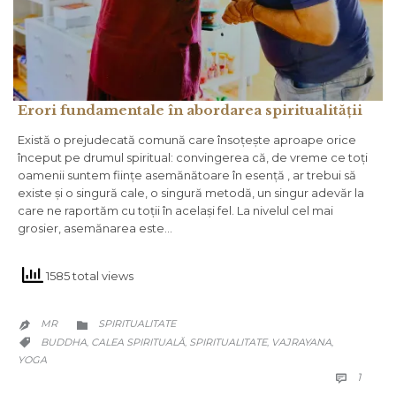
Erori fundamentale în abordarea spiritualității
Există o prejudecată comună care însoțește aproape orice
început pe drumul spiritual: convingerea că, de vreme ce toți
oamenii suntem ființe asemănătoare în esență , ar trebui să
existe și o singură cale, o singură metodă, un singur adevăr la
care ne raportăm cu toții în același fel. La nivelul cel mai
grosier, asemănarea este…
1585 total views
CATEGORY
MR
SPIRITUALITATE


CATEGORY
BUDDHA
CALEA SPIRITUALĂ
SPIRITUALITATE
VAJRAYANA
,
,
,
,

YOGA
COMM
1
