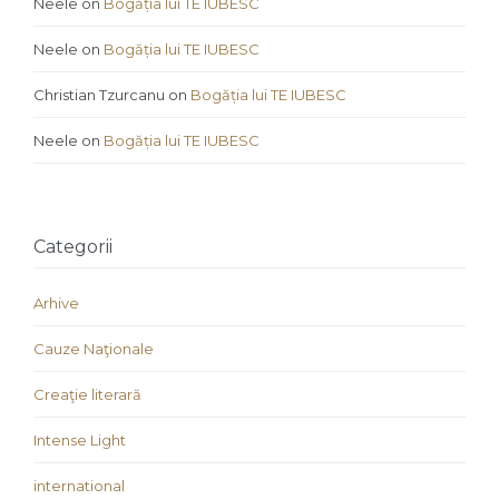
Neele
on
Bogăția lui TE IUBESC
Neele
on
Bogăția lui TE IUBESC
Christian Tzurcanu
on
Bogăția lui TE IUBESC
Neele
on
Bogăția lui TE IUBESC
Categorii
Arhive
Cauze Naţionale
Creaţie literară
Intense Light
international