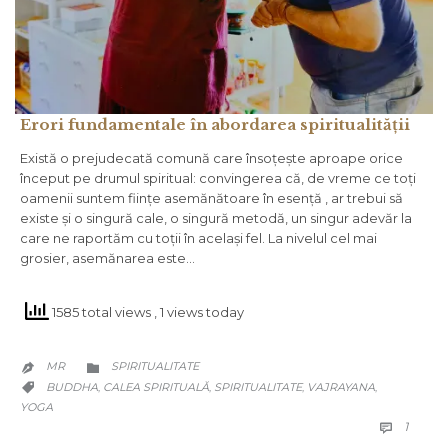
Erori fundamentale în abordarea spiritualității
Există o prejudecată comună care însoțește aproape orice
început pe drumul spiritual: convingerea că, de vreme ce toți
oamenii suntem ființe asemănătoare în esență , ar trebui să
existe și o singură cale, o singură metodă, un singur adevăr la
care ne raportăm cu toții în același fel. La nivelul cel mai
grosier, asemănarea este…
1585 total views
, 1 views today
CATEGORY
MR
SPIRITUALITATE


CATEGORY
BUDDHA
CALEA SPIRITUALĂ
SPIRITUALITATE
VAJRAYANA
,
,
,
,

YOGA
COMM
1
