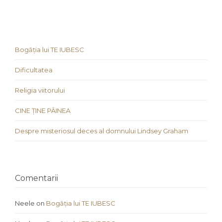
Bogăția lui TE IUBESC
Dificultatea
Religia viitorului
CINE ȚINE PÂINEA
Despre misteriosul deces al domnului Lindsey Graham
Comentarii
Neele
on
Bogăția lui TE IUBESC