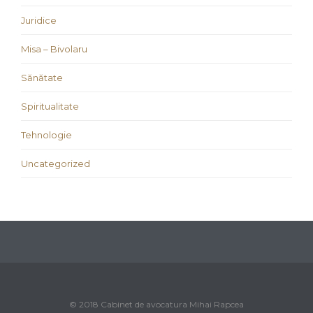
Juridice
Misa – Bivolaru
Sănătate
Spiritualitate
Tehnologie
Uncategorized
© 2018 Cabinet de avocatura Mihai Rapcea