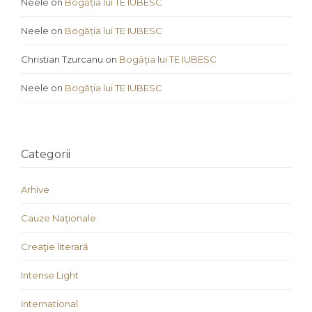
Neele
on
Bogăția lui TE IUBESC
Neele
on
Bogăția lui TE IUBESC
Christian Tzurcanu
on
Bogăția lui TE IUBESC
Neele
on
Bogăția lui TE IUBESC
Categorii
Arhive
Cauze Naţionale
Creaţie literară
Intense Light
international