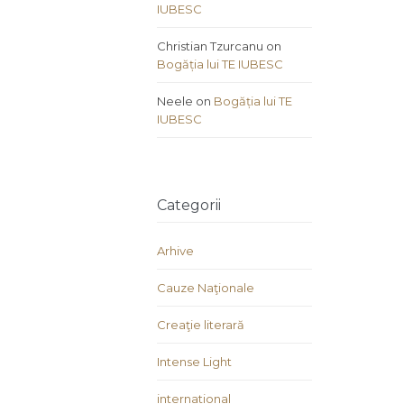
IUBESC
Christian Tzurcanu
on
Bogăția lui TE IUBESC
Neele
on
Bogăția lui TE
IUBESC
Categorii
Arhive
Cauze Naţionale
Creaţie literară
Intense Light
international