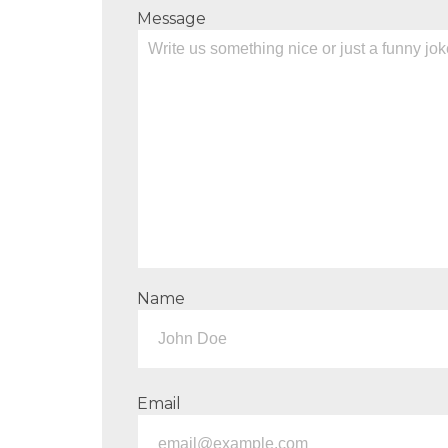
Message
Name
Email