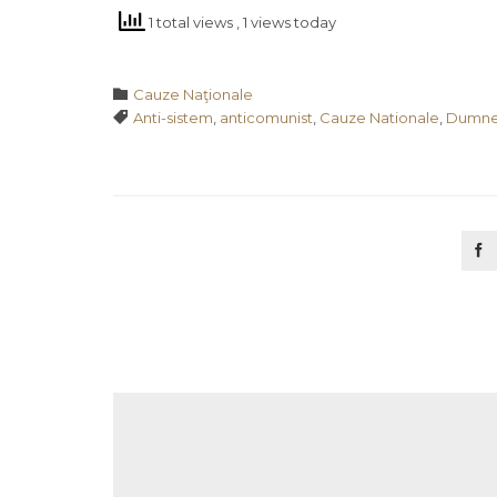
1 total views
, 1 views today
Category

Cauze Naţionale
Tags

Anti-sistem
,
anticomunist
,
Cauze Nationale
,
Dumne
