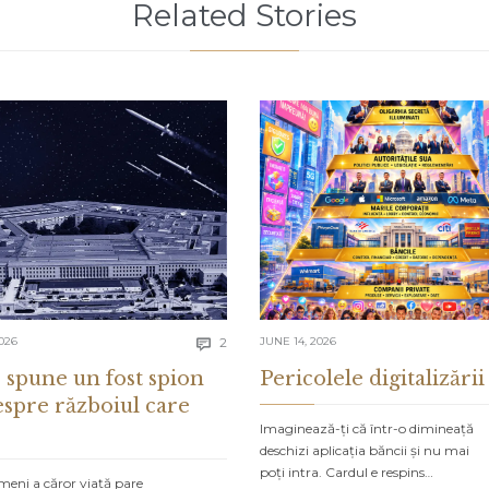
Related Stories
Comments
026
2
JUNE 14, 2026

 spune un fost spion
Pericolele digitalizării
espre războiul care
Imaginează-ți că într-o dimineață
deschizi aplicația băncii și nu mai
poți intra. Cardul e respins…
meni a căror viață pare