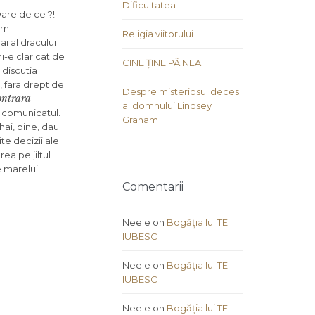
Dificultatea
Oare de ce ?!
vem
Religia viitorului
i al dracului
i-e clar cat de
CINE ȚINE PÂINEA
 discutia
 fara drept de
Despre misteriosul deces
ontrara
al domnului Lindsey
e comunicatul.
Graham
hai, bine, dau:
te decizii ale
ea pe jiltul
e marelui
Comentarii
Neele
on
Bogăția lui TE
IUBESC
Neele
on
Bogăția lui TE
IUBESC
Neele
on
Bogăția lui TE