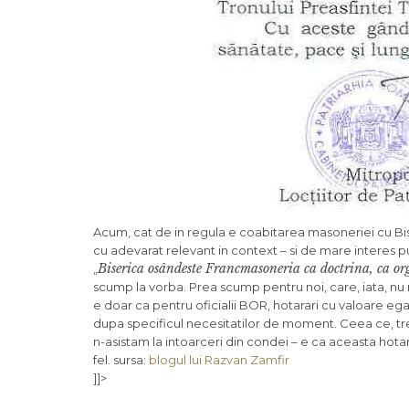
Acum, cat de in regula e coabitarea masoneriei cu Bi
cu adevarat relevant in context – si de mare interes pu
Biserica osândeste Francmasoneria ca doctrina, ca org
„
scump la vorba. Prea scump pentru noi, care, iata, nu 
e doar ca pentru oficialii BOR, hotarari cu valoare egala
dupa specificul necesitatilor de moment. Ceea ce, tre
n-asistam la intoarceri din condei – e ca aceasta hotara
fel. sursa:
blogul lui Razvan Zamfir
]]>