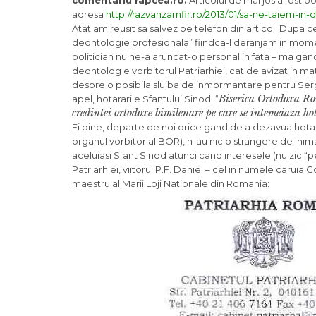
comentariu rapcea.ro:
Articolul de mai jos a fost p
adresa
http://razvanzamfir.ro/2013/01/sa-ne-taiem-in-
Atat am reusit sa salvez pe telefon din articol: Dupa 
deontologie profesionala” fiindca-l deranjam in momen
politician nu ne-a aruncat-o personal in fata – ma gand
deontolog e vorbitorul Patriarhiei, cat de avizat in mat
despre o posibila slujba de inmormantare pentru Serg
Biserica Ortodoxa Rom
apel, hotararile Sfantului Sinod: “
credintei ortodoxe bimilenare pe care se intemeiaza ho
Ei bine, departe de noi orice gand de a dezavua hotarari
organul vorbitor al BOR), n-au nicio strangere de inima
aceluiasi Sfant Sinod atunci cand interesele (nu zic “pe
Patriarhiei, viitorul P.F. Daniel – cel in numele carui
maestru al Marii Loji Nationale din Romania: