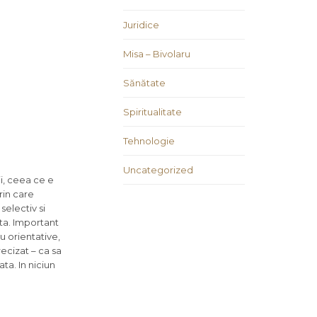
Juridice
Misa – Bivolaru
Sănătate
Spiritualitate
Tehnologie
Uncategorized
i, ceea ce e
rin care
selectiv si
rta. Important
au orientative,
ecizat – ca sa
ta. In niciun