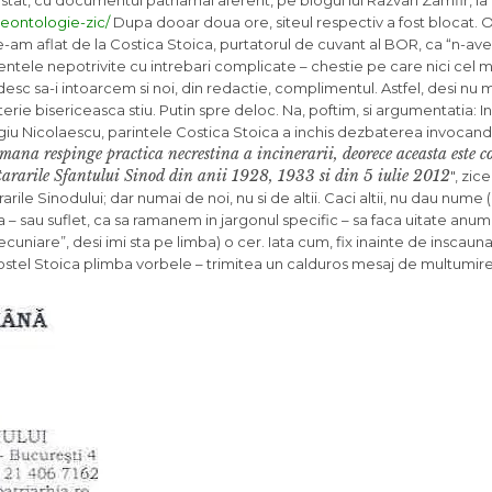
ostat, cu documentul patriarhal aferent, pe blogul lui Razvan Zamfir, la
deontologie-zic/
Dupa dooar doua ore, siteul respectiv a fost blocat. 
ce-am aflat de la Costica Stoica, purtatorul de cuvant al BOR, ca “n-a
tele nepotrivite cu intrebari complicate – chestie pe care nici cel ma
esc sa-i intoarcem si noi, din redactie, complimentul. Astfel, desi nu m
erie bisericeasca stiu. Putin spre deloc. Na, poftim, si argumentatia: In
iu Nicolaescu, parintele Costica Stoica a inchis dezbaterea invocand,
ana respinge practica necrestina a incinerarii, deorece aceasta este c
tararile Sfantului Sinod din anii 1928, 1933 si din 5 iulie 2012
″, zic
le Sinodului; dar numai de noi, nu si de altii. Caci altii, nu dau nume (
 – sau suflet, ca sa ramanem in jargonul specific – sa faca uitate anumi
cuniare”, desi imi sta pe limba) o cer. Iata cum, fix inainte de inscaunar
a Costel Stoica plimba vorbele – trimitea un calduros mesaj de multumir