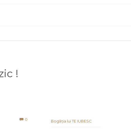
ic !
Comments
0

Bogăția lui TE IUBESC