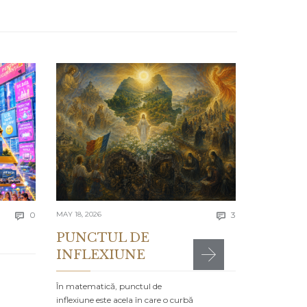
APRIL 13, 2026
Lecția 
Se spune că e
greșelile alto
timpul…
4311 to
Comments
Comments
today
0
MAY 18, 2026
3


PUNCTUL DE
INFLEXIUNE
MR

POSTED IN:
CA
În matematică, punctul de
inflexiune este acela în care o curbă