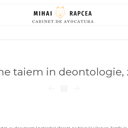
Skip
to
content
ne taiem in deontologie, z


