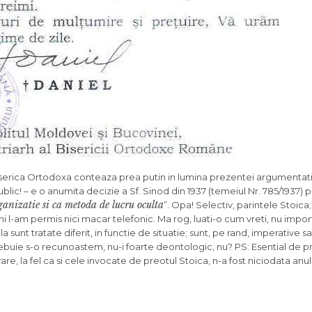
serica Ortodoxa conteaza prea putin in lumina prezentei argumentati
blic! – e o anumita decizie a Sf. Sinod din 1937 (temeiul Nr. 785/1937) p
anizatie si ca metoda de lucru oculta
”. Opa! Selectiv, parintele Stoica; 
ni l-am permis nici macar telefonic. Ma rog, luati-o cum vreti, nu impo
 sunt tratate diferit, in functie de situatie; sunt, pe rand, imperative s
buie s-o recunoastem, nu-i foarte deontologic, nu? PS: Esential de pr
re, la fel ca si cele invocate de preotul Stoica, n-a fost niciodata anula