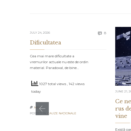
Comments
JULY 24, 2026
8

Dificultatea
Cea mai mare dificultate a
vremurilor actuale nu este de ordin
material. Paradoxal, de bine…
1027 total views
, 142 views
today
JUNE 21, 2
Ce ne
rus d
MR

POSTED IN:
CAUZE NAŢIONALE
vine
Există oa