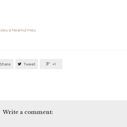
zeu si Neamul meu
Share

Tweet

+1
Write a comment: