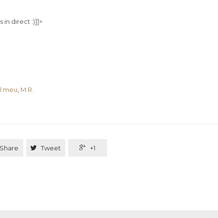
in direct :)]]>
l meu
,
M.R.
Share

Tweet

+1