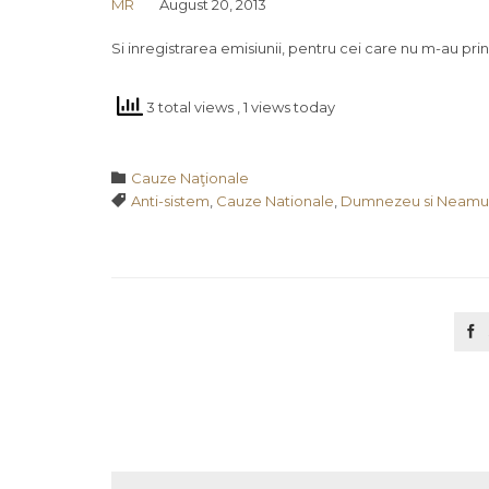
MR
August 20, 2013
Si inregistrarea emisiunii, pentru cei care nu m-au prins 
3 total views
, 1 views today
Category

Cauze Naţionale
Tags

Anti-sistem
,
Cauze Nationale
,
Dumnezeu si Neamu
