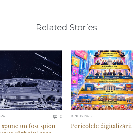
Related Stories
Comments
026
2
JUNE 14, 2026

 spune un fost spion
Pericolele digitalizării