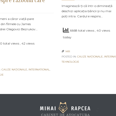
espre războiul care
Imaginează-ți că într-o dimineață
deschizi aplicația băncii și nu mai
poți intra. Cardul e respins…
meni a căror viață pare
 din filmele cu James
drei Olegovici Bezrukov…
6668 total views
, 40 views
today
0 total views
, 42 views
MR

POSTED IN:
CAUZE NAŢIONALE
,
INTERNA
TEHNOLOGIE
:
CAUZE NAŢIONALE
,
INTERNATIONAL
,
GIE