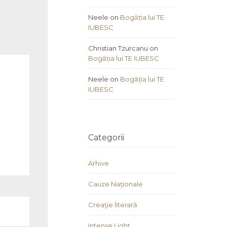
Neele
on
Bogăția lui TE
IUBESC
Christian Tzurcanu
on
Bogăția lui TE IUBESC
Neele
on
Bogăția lui TE
IUBESC
Categorii
Arhive
Cauze Naţionale
Creaţie literară
Intense Light