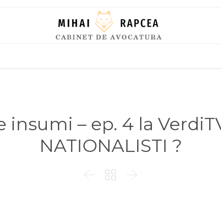
Skip
to
content
 insumi – ep. 4 la Verd
NATIONALISTI ?


