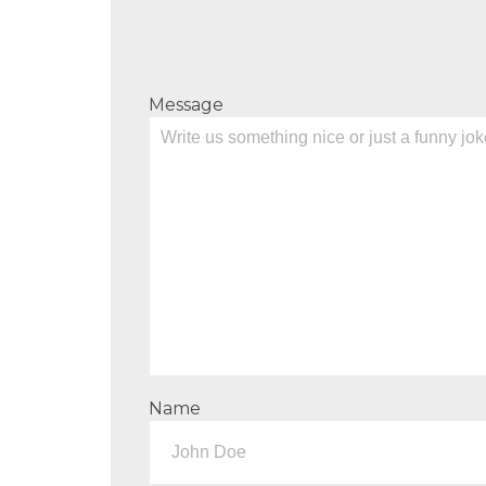
Message
Name