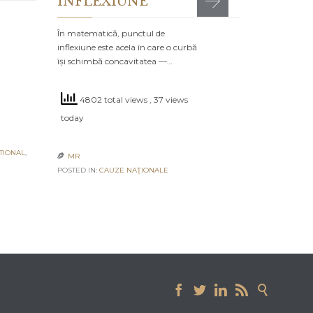
INFLEXIUNE
POSTED IN:
CA
În matematică, punctul de
inflexiune este acela în care o curbă
își schimbă concavitatea —…
4802 total views
, 37 views
today
TIONAL
,
MR

POSTED IN:
CAUZE NAŢIONALE




