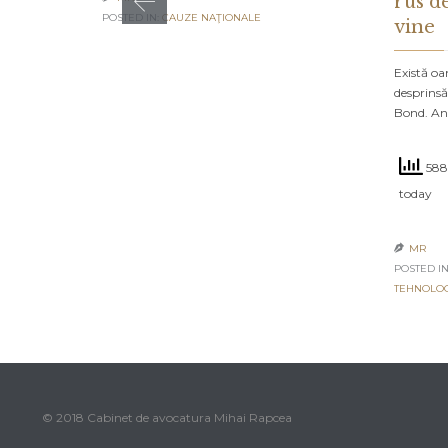
rus d
POSTED IN:
CAUZE NAŢIONALE
vine
Există oa
desprinsă
Bond. An
588
today
MR

POSTED IN
TEHNOLO
© 2018 Cabinet de avocatura Mihai Rapcea