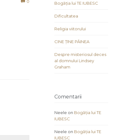
Comments
0

Bogăția lui TE IUBESC
Dificultatea
Religia viitorului
CINE ȚINE PÂINEA
Despre misteriosul deces
al domnului Lindsey
Graham
Comentarii
Neele
on
Bogăția lui TE
IUBESC
Neele
on
Bogăția lui TE
IUBESC