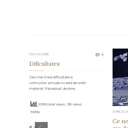
Comments
JULY 24, 2026
8

Dificultatea
Cea mai mare dificultate a
vremurilor actuale nu este de ordin
material. Paradoxal, de bine…
1098 total views
, 38 views
today
JUNE 21, 2
Ce ne
MR
