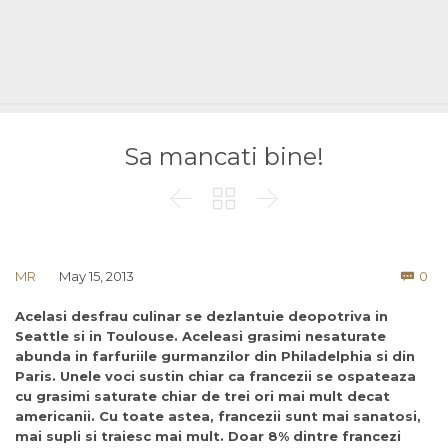
Sa mancati bine!



Co
MR
May 15, 2013
0

Acelasi desfrau culinar se dezlantuie deopotriva in
Seattle si in Toulouse. Aceleasi grasimi nesaturate
abunda in farfuriile gurmanzilor din Philadelphia si din
Paris. Unele voci sustin chiar ca francezii se ospateaza
cu grasimi saturate chiar de trei ori mai mult decat
americanii. Cu toate astea, francezii sunt mai sanatosi,
mai supli si traiesc mai mult. Doar 8% dintre francezi