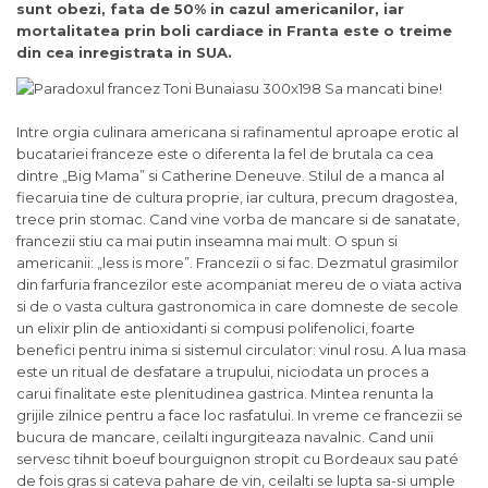
sunt obezi, fata de 50% in cazul americanilor, iar
mortalitatea prin boli cardiace in Franta este o treime
din cea inregistrata in SUA.
Intre orgia culinara americana si rafinamentul aproape erotic al
bucatariei franceze este o diferenta la fel de brutala ca cea
dintre „Big Mama” si Catherine Deneuve. Stilul de a manca al
fiecaruia tine de cultura proprie, iar cultura, precum dragostea,
trece prin stomac. Cand vine vorba de mancare si de sanatate,
francezii stiu ca mai putin inseamna mai mult. O spun si
americanii: „less is more”. Francezii o si fac. Dezmatul grasimilor
din farfuria francezilor este acompaniat mereu de o viata activa
si de o vasta cultura gastronomica in care domneste de secole
un elixir plin de antioxidanti si compusi polifenolici, foarte
benefici pentru inima si sistemul circulator: vinul rosu. A lua masa
este un ritual de desfatare a trupului, niciodata un proces a
carui finalitate este plenitudinea gastrica. Mintea renunta la
grijile zilnice pentru a face loc rasfatului. In vreme ce francezii se
bucura de mancare, ceilalti ingurgiteaza navalnic. Cand unii
servesc tihnit boeuf bourguignon stropit cu Bordeaux sau paté
de fois gras si cateva pahare de vin, ceilalti se lupta sa-si umple