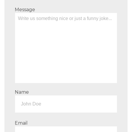
Message
Name
Email