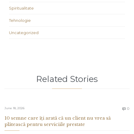
Spiritualitate
Tehnologie
Uncategorized
Related Stories
C
June 18, 2026
0

10 semne care îți arată că un client nu vrea să
plătească pentru serviciile prestate