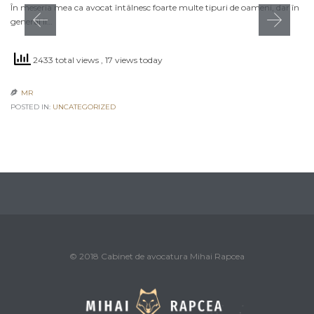
În meseria mea ca avocat întâlnesc foarte multe tipuri de oameni, dar în
general îi…
2433 total views
, 17 views today
MR

POSTED IN:
UNCATEGORIZED
© 2018 Cabinet de avocatura Mihai Rapcea