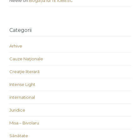
Neele
on
Bogăția lui TE IUBESC
Categorii
Arhive
Cauze Naţionale
Creaţie literară
Intense Light
international
Juridice
Misa – Bivolaru
Sănătate