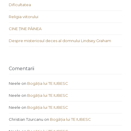
Dificultatea
Religia viitorului
CINE ȚINE PÂINEA
Despre misteriosul deces al domnului Lindsey Graham
Comentarii
Neele
on
Bogăția lui TE IUBESC
Neele
on
Bogăția lui TE IUBESC
Neele
on
Bogăția lui TE IUBESC
Christian Tzurcanu
on
Bogăția lui TE IUBESC