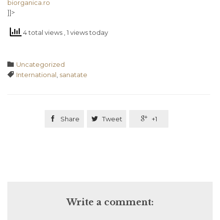
biorganica.ro
]]>
4 total views
, 1 views today
Category

Uncategorized
Tags

International
,
sanatate

Share

Tweet

+1
Write a comment: