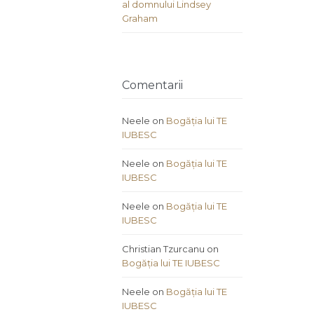
al domnului Lindsey
Graham
Comentarii
Neele
on
Bogăția lui TE
IUBESC
Neele
on
Bogăția lui TE
IUBESC
Neele
on
Bogăția lui TE
IUBESC
Christian Tzurcanu
on
Bogăția lui TE IUBESC
Neele
on
Bogăția lui TE
IUBESC