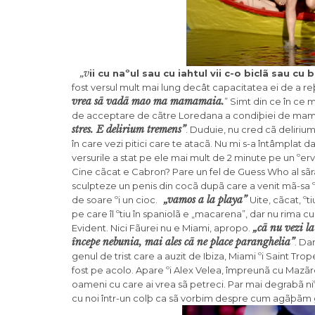
„v
ii cu naºul sau cu iahtul vii c-o biclã sau 
fost versul mult mai lung decât capacitatea ei de a re
vrea sã vadã mao ma mamamaia.
” Simt din ce în ce
de acceptare de cãtre Loredana a condiþiei de mamai
stres. E delirium tremens”
. Duduie, nu cred cã deliriu
în care vezi pitici care te atacã. Nu mi s-a întâmplat d
versurile a stat pe ele mai mult de 2 minute pe un ºerv
Cine cãcat e Cabron? Pare un fel de Guess Who al sãrac
sculpteze un penis din cocã dupã care a venit mã-sa ºi
„vamos a la playa”
de soare ºi un cioc.
Uite, cãcat, ºt
pe care îl ºtiu în spaniolã e „macarena”, dar nu rima cu
„cã nu vezi la
Evident. Nici Fãurei nu e Miami, apropo.
începe nebunia, mai ales cã ne place paranghelia”
. Da
genul de trist care a auzit de Ibiza, Miami ºi Saint Tr
fost pe acolo. Apare ºi Alex Velea, împreunã cu Mazãre.
oameni cu care ai vrea sã petreci. Par mai degrabã niº
cu noi într-un colþ ca sã vorbim despre cum agãþãm 