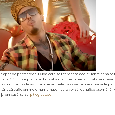
sã apãs pe printscreen. Dupã care se tot repetã acelaºi rahat pânã se 
pcana. ªi ºtiu cã e plagiatã dupã altã melodie proastã croatã sau ceva 
i nu caz nu intraþi sã le ascultaþi pe ambele ca sã vedeþi asemãnãrile pe
 sã facã trafic din melomani amatori care vor sã identifice asemãnãril
ºiþi din casã. sursa:
piticgratis.com