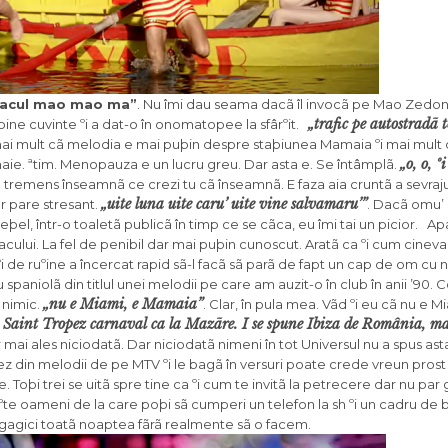
cu bacul mao mao ma”
. Nu îmi dau seama dacã îl invocã pe Mao Zedon
„trafic pe autostradã 
þine cuvinte ºi a dat-o în onomatopee la sfârºit.
 mai mult cã melodia e mai puþin despre staþiunea Mamaia ºi mai mult
„o, o, º
e. ªtim. Menopauza e un lucru greu. Dar asta e. Se întâmplã.
m tremens înseamnã ce crezi tu cã înseamnã. E faza aia cruntã a sevraju
„uite luna uite caru’ uite vine salvamaru’”
ar pare stresant.
. Dacã omu’ 
eþel, într-o toaletã publicã în timp ce se cãca, eu îmi tai un picior. A
ului. La fel de penibil dar mai puþin cunoscut. Aratã ca ºi cum cineva
 de ruºine a încercat rapid sã-l facã sã parã de fapt un cap de om cu n
iu spaniolã din titlul unei melodii pe care am auzit-o în club în anii ’90. 
„nu e Miami, e Mamaia”
 nimic.
. Clar, în pula mea. Vãd ºi eu cã nu e M
 Saint Tropez carnaval ca la Mazãre. I se spune Ibiza de România, ma
r mai ales niciodatã. Dar niciodatã nimeni în tot Universul nu a spus as
opez din melodii de pe MTV ºi le bagã în versuri poate crede vreun prost 
 Toþi trei se uitã spre tine ca ºi cum te invitã la petrecere dar nu par
te oameni de la care poþi sã cumperi un telefon la sh ºi un cadru de b
gagici toatã noaptea fãrã realmente sã o facem.