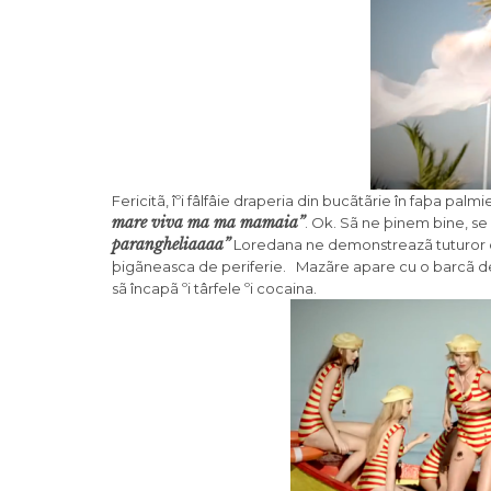
Fericitã, îºi fâlfâie draperia din bucãtãrie în faþa palmie
mare viva ma ma mamaia”
. Ok. Sã ne þinem bine, se
parangheliaaaa”
Loredana ne demonstreazã tuturor defin
þigãneasca de periferie. Mazãre apare cu o barcã de tâ
sã încapã ºi târfele ºi cocaina.