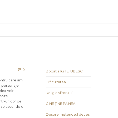
Comments
0

Bogăția lui TE IUBESC
ntru care am
Dificultatea
se personaje
Alex Velea,
Religia viitorului
 poze.
într-un coº de
CINE ȚINE PÂINEA
i se ascunde o
Despre misteriosul deces