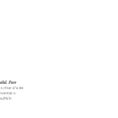
alul. Face
-s chiar aºa de
inventat o
uflã în