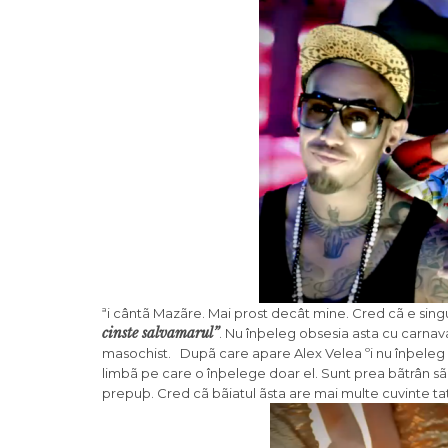
ªi cântã Mazãre. Mai prost decât mine. Cred cã e sin
cinste salvamarul”
. Nu înþeleg obsesia asta cu carnava
masochist. Dupã care apare Alex Velea ºi nu înþeleg n
limbã pe care o înþelege doar el. Sunt prea bãtrân sã 
prepuþ. Cred cã bãiatul ãsta are mai multe cuvinte tat