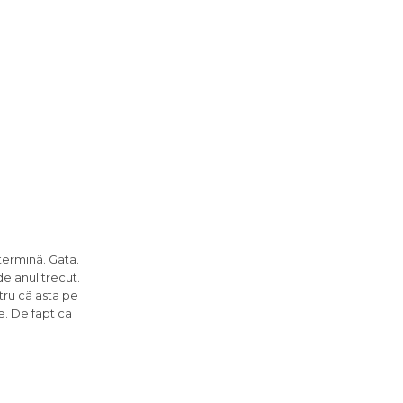
terminã. Gata.
de anul trecut.
ntru cã asta pe
e. De fapt ca