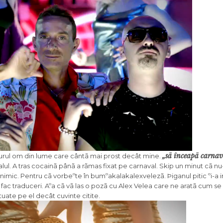
„sã înceapã carnav
gurul om din lume care cântã mai prost decât mine.
lul. A tras cocainã pânã a rãmas fixat pe carnaval. Skip un minut cã nu
imic. Pentru cã vorbeºte în bumºakalakalexvelezã. Þiganul pitic ºi-a 
fac traduceri. Aºa cã vã las o pozã cu Alex Velea care ne aratã cum se s
uate pe el decât cuvinte citite.