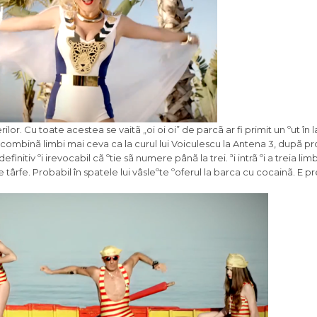
rilor. Cu toate acestea se vaitã „oi oi oi” de parcã ar fi primit un ºut în l
 combinã limbi mai ceva ca la curul lui Voiculescu la Antena 3, dupã p
itiv ºi irevocabil cã ºtie sã numere pânã la trei. ªi intrã ºi a treia lim
rfe. Probabil în spatele lui vâsleºte ºoferul la barca cu cocainã. E 