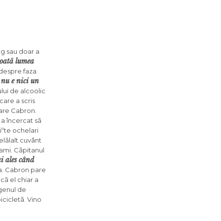
g sau doar a
toatã lumea
 despre faza
i nu e nici un
lui de alcoolic
care a scris
pare Cabron.
 a încercat sã
iºte ochelari
Celãlalt cuvânt
iami. Cãpitanul
i ales când
ta. Cabron pare
cã el chiar a
 genul de
icicletã. Vino