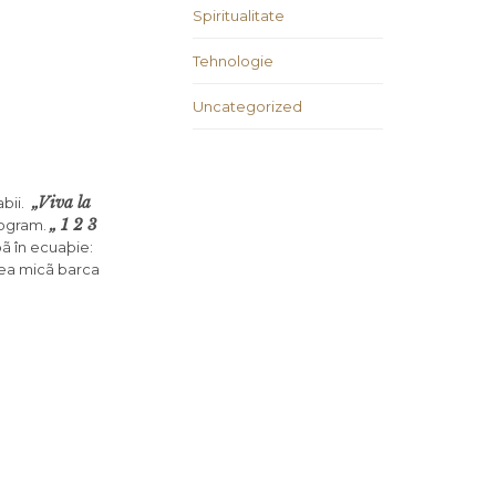
Spiritualitate
Tehnologie
Uncategorized
„Viva la
abii.
„ 1 2 3
rogram.
bã în ecuaþie:
prea micã barca