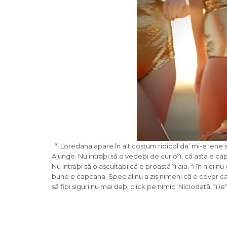
ªi Loredana apare în alt costum ridicol da’ mi-e lene 
Ajunge. Nu intraþi sã o vedeþi de curioºi, cã asta e ca
Nu intraþi sã o ascultaþi cã e proastã ºi aia. ªi în nic
bune e capcana. Special nu a zis nimeni cã e cover ca
sã fiþi siguri nu mai daþi click pe nimic. Niciodatã. ªi ie