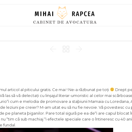
Skip
to
content



ul articol al piticului gratis. Ce mai ! Ne-a rãzbunat pe toți
Drept pe
 las sã vã delectați cu linșajul literar-umoristic al celor mai scârboa
 curioºi cum e melodia de promovare a staþiunii Mamaia cu Loredana, 
 de leziuni pe creier? M-am uitat eu sã nu fie nevoie. Vã povestesc cu
de pe planeta þiganilor. Pare total sigurã pe ea deºi are capul blocat 
nu ºtim cã sub machiaj ºi efectele speciale care o întineresc cu 40 an
 fundal.