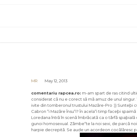
MR
May 12, 2013
comentariu rapcea.ro:
m-am spart de ras citind ultim
considerat cã nu e corect sã mã amuz de unul singur. Vã
ivite din tomberonul trustului Mazãre-Pro :)) Sunteþi
Cabron ºi Mazãre Însuºi? În acelaºi timp faceþi spaimã
Loredana întrã în scenã îmbrãcatã ca o târfã spaþialã 
gunoi homosexual. Zâmbeºte la noi sexi, de parcã noi 
harpie decrepitã. Se aude un acordeon cocãlãresc pe