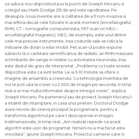
ce aduce nou dispozitivul pus la punct de Joseph Mocanu si
colegul sau Mark Doidge (55 de ani) este rapiditatea. Pe
deasupra, noua inventie are si calitatea de a fi non-invaziva si
mai ieftina decat cele folosite in acest moment (encefalograful,
RMN, CT – tomografie computerizata, PET scan ori MEG –
encefalograful magnetic). MEG, de exemplu, este unul dintre
cele mai precise instrumente, insa costurile sale se ridica la
milioane de dolari si este imobil. Pet scan-ul poate expune
subiectii la o cantitate semnificativa de radiatii, iar RMN masoara
schimbarile din sange in relatie cu activitatea neuronala, insa
este destul de greu de interpretat. „Problema cu toate aceste
dispozitive este ca sunt lente. Le ia 5-10 minute sa ofere o
imagine de ansamblu a creierului. Cu tehnologia inventata de
noi te poti uita la creier cu 2.000 de imagini pe secunda, in timp
real si ai mai multa informatie despre intregul creier”, explica
Joseph Mocanu. Pe partenerul sau de proiect Joseph Mocanu l-
a intalnit din intamplare, in casa unui prieten. Doctorul Doidge
avea nevoie de cineva priceput la programare, pentru a
transforma algoritmul pe care-l descoperise in imagini
tridimensionale, in timp real. „Am realizat repede ca acest
algoritm este usor de programat. Nimeni nu a mai facut asta
vreodata”, spune Joseph Mocanu. Proiectul camerei care-ti