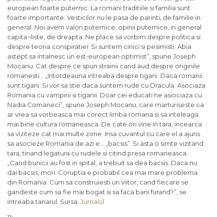
european foarte puternic. La romani traditiile si familia sunt
foarte importante. Vesticilor nu le pasa de parinti, de familie in
general. Noi avem valori puternice, opinii puternice, in general
capita¬liste, de dreapta. Ne place sa vorbim despre politica si
despre teoria conspiratiei. Si suntem cinici si pesimisti. Abia
astept sa intalnesc un est-european optimist”, spune Joseph
Mocanu. Cat despre ce spun strainii cand aud despre originile
romanesti… „Intotdeauna intreaba despre tigani. Daca romanii
sunt tigani. Si vor sa stie daca suntem rude cu Dracula. Asociaza
Romania cu vampirii si tiganii. Doar cei educati ne asiociaza cu
Nadia Comaneci”, spune Joseph Mocanu, care marturiseste ca
ar vrea sa vorbeasca mai corect limba romana si sa inteleaga
mai bine cultura romaneasca. De cate ori vine in tara, incearca
sa viziteze cat mai multe zone. Insa cuvantul cu care el a ajuns
sa asocieze Romania de azi e… „bacsis”. Si asta o simte vizitand
tara, tinand legatura cu rudele si citind presa romaneasca.
„Cand bunicii au fost in spital, a trebuit sa dea bacsis. Daca nu
dai bacsis, mori. Coruptia e probabil cea mai mare problema
din Romania. Cum sa construiesti un viitor, cand fiecare se
gandeste cum sa fie mai bogat si sa faca bani furand?”, se
intreaba tanarul. Sursa:
Jurnalul