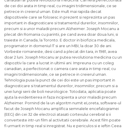
canadian ar putea revolutiona medicina. Camera perfectionata
de cei doi arata in timp real, cu imagini tridimensionale, ce se
petrece in creierul uman. Este mult mai rapida decat
dispozitivele care se folosesc in prezent si reprezinta un pas
important in diagnosticare si tratamentul durerilor, insomniilor,
precum si a unor maladii precum Alzheimer. Joseph Mocanu a
plecat din Romania cu parintii, pe cand avea doar doua luni, si
traieste in Canada, la Toronto. E doctor in biofizica medicala,
programator in domeniul IT si are un MBI, la doar 30 de ani.
Vorbeste romaneste, desi cand a plecat din tara, in 1981, avea
doar 2 luni. Joseph Mocanu ar putea revolutiona medicina cu un
dispozitiv la care a lucrat in ultimii ani. Impreuna cu un coleg
canadian, a perfectionat o camera care arata in timp real, cu
imagini tridimensionale, ce se petrece in creierul uman.
Tehnologia pusa la punct de cei doi este un pas important in
diagnosticare si tratamentul durerilor, insomniilor, precum si a
unei lungi serii de boli neurologice. Totodata, aplicatia poate
ajuta la evidentierea in faza incipienta a unor maladii precum
Alzheimer. Pornind de la un algoritm numit eLoreta, software-ul
facut de Joseph Mocanu amplifica semnalele encefalogramei
(EEG) din cei 32 de electrozi atasati cortexului cerebral si ii
converteste intr-un film al activitatii cerebrale. Acest film poate
fi urmarit in timp real si inregistrat. Nu e periculos si e ieftin Ceea