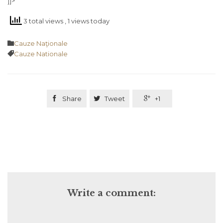
]]>
3 total views
, 1 views today
Category

Cauze Naţionale
Tags

Cauze Nationale

Share

Tweet

+1
Write a comment: