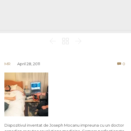



Co
MR
April 28, 2011
0

Dispozitivul inventat de Joseph Mocanu impreuna cu un doctor