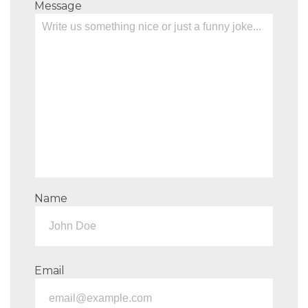
Message
Name
Email