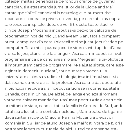
„citeste” mintea beneficiaza de fonduri oferite de guvernul
canadian, si a atras atentia jurnalistilor de la Globe and Mail,
carora specialistii canadieni in neurologie le-au marturisit
incantarea in ceea ce priveste inventia, pe care abia asteapta
sa o testeze in spitale, dupa ce vor fi trecute toate studiile
clinice. Joseph Mocanu a inceput sa-si dezvolte calitatile de
programator inca de mic. „Cand aveam 6 ani, tata a cumparat
primul computer din casa. Prietenii mei se jucau jocuri video pe
computer. Tata mi-a spus ca jocurile video sunt stupide. «Daca
vrei sa le joci, atunci ti le faci singur». Asa ca am inceput sa invat
programare inca de cand aveam 6 ani. Mergeam la bi¬blioteca
si imprumutam carti de programare. M-a ajutat si tata, care este
inginer in domeniul nuclear”, spune Joseph Mocanu. La
universitate a ales sa studieze biologia, insa in timpul scolii si-a
dat seama ca nu vrea sa fie profesor. Asa ca si-a dat doctoratul
in biofizica medicala si a inceput sa lucreze in domeniu, atat in
Canada, cat si in China. De altfel, pe langa engleza si romana,
vorbeste chineza mandarina. Pasiunea pentru Asia a aparut din
primii ani de viata, cand a stat cu familia in Coreea de Sud, unde
tatal sau a lucrat la o centrala nucleara. „Ma intreaba de tigani si
daca suntem rude cu Dracula” Familia Mocanu a plecat din
Romania in 1981, iar de atunci Joseph a mai fost in tara de 15 ori si
pastreaza legatura cu rudele de aici. „Cred ca am sange est-