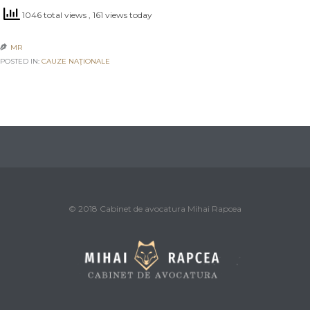
1046 total views
, 161 views today
MR

POSTED IN:
CAUZE NAŢIONALE
© 2018 Cabinet de avocatura Mihai Rapcea