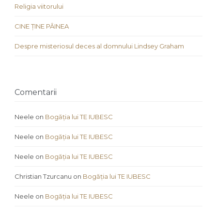
Religia viitorului
CINE ȚINE PÂINEA
Despre misteriosul deces al domnului Lindsey Graham
Comentarii
Neele
on
Bogăția lui TE IUBESC
Neele
on
Bogăția lui TE IUBESC
Neele
on
Bogăția lui TE IUBESC
Christian Tzurcanu
on
Bogăția lui TE IUBESC
Neele
on
Bogăția lui TE IUBESC