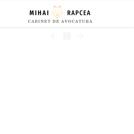


