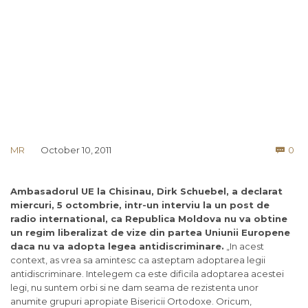
Co
MR
October 10, 2011
0

Ambasadorul UE la Chisinau, Dirk Schuebel, a declarat
miercuri, 5 octombrie, intr-un interviu la un post de
radio international, ca Republica Moldova nu va obtine
un regim liberalizat de vize din partea Uniunii Europene
daca nu va adopta legea antidiscriminare.
„In acest
context, as vrea sa amintesc ca asteptam adoptarea legii
antidiscriminare. Intelegem ca este dificila adoptarea acestei
legi, nu suntem orbi si ne dam seama de rezistenta unor
anumite grupuri apropiate Bisericii Ortodoxe. Oricum,