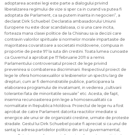
adoptarea acestei legi este parte a dialogului privind
liberalizarea regimului de vize si sper ca in curand va putea fi
adoptata de Parlament, ca sa putem inainta in negocieri”, a
declarat Dirk Schuebel. Declaratia ambasadorului Uniunii
Europene nu este doar scandaloasa, ci si una care incita,
forteaza mana clasei politice de la Chisinau sa ia decizii care
contravin valorilor spirituale si normelor morale impartasite de
majoritatea covarsitoare a societatii moldovene, compusa in
proportie de peste 97 la suta din crestini. Toata lumea cunoaste
ca Guvernul a aprobat pe 17 februarie 2011 si a remis
Parlamentului controversatul proiect de lege privind
prevenirea si combaterea discriminarii. Respectivul proiect de
lege le ofera homosexualilor si lesbienelor un spectru larg de
drepturi, cum ar fi demonstratiile publice, participarea la
elaborarea programului de invatamant, in vederea „cultivarii
tolerantei fata de minoritatile sexuale” etc. Acesta, de fapt,
insemna recunoasterea prin lege a homosexualitatii ca
normalitate in Republica Moldova. Proiectul de lege nu a fost
aprobat de catre Parlament datorita reactiilor imediate si
energice ale unui sir de organizatii crestine, urmate de proteste
stradale. Gestul lui Dirk Schuebel poate fi apreciat si ca unul de
santaj la adresa partidelor politice din arcul guvernamental,