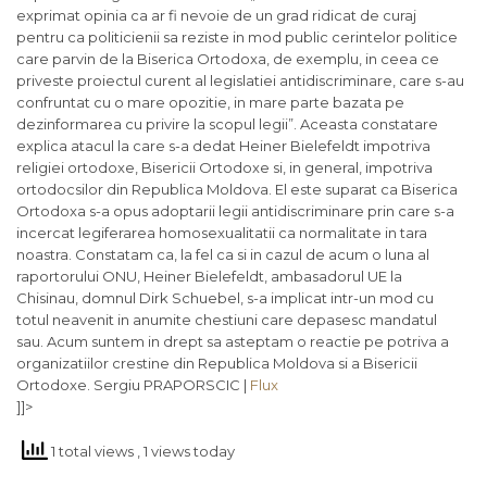
exprimat opinia ca ar fi nevoie de un grad ridicat de curaj
pentru ca politicienii sa reziste in mod public cerintelor politice
care parvin de la Biserica Ortodoxa, de exemplu, in ceea ce
priveste proiectul curent al legislatiei antidiscriminare, care s-au
confruntat cu o mare opozitie, in mare parte bazata pe
dezinformarea cu privire la scopul legii”. Aceasta constatare
explica atacul la care s-a dedat Heiner Bielefeldt impotriva
religiei ortodoxe, Bisericii Ortodoxe si, in general, impotriva
ortodocsilor din Republica Moldova. El este suparat ca Biserica
Ortodoxa s-a opus adoptarii legii antidiscriminare prin care s-a
incercat legiferarea homosexualitatii ca normalitate in tara
noastra. Constatam ca, la fel ca si in cazul de acum o luna al
raportorului ONU, Heiner Bielefeldt, ambasadorul UE la
Chisinau, domnul Dirk Schuebel, s-a implicat intr-un mod cu
totul neavenit in anumite chestiuni care depasesc mandatul
sau. Acum suntem in drept sa asteptam o reactie pe potriva a
organizatiilor crestine din Republica Moldova si a Bisericii
Ortodoxe.
Sergiu PRAPORSCIC |
Flux
]]>
1 total views
, 1 views today