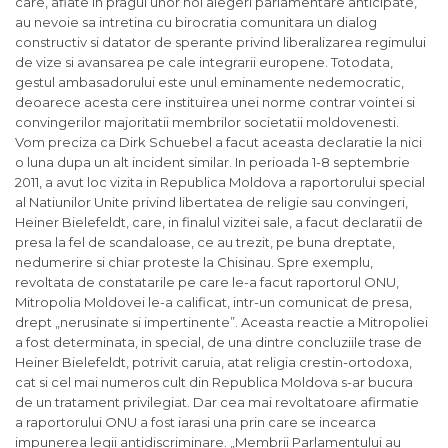
care, aflate in pragul unor noi alegeri parlamentare anticipate,
au nevoie sa intretina cu birocratia comunitara un dialog
constructiv si datator de sperante privind liberalizarea regimului
de vize si avansarea pe cale integrarii europene. Totodata,
gestul ambasadorului este unul eminamente nedemocratic,
deoarece acesta cere instituirea unei norme contrar vointei si
convingerilor majoritatii membrilor societatii moldovenesti.
Vom preciza ca Dirk Schuebel a facut aceasta declaratie la nici
o luna dupa un alt incident similar. In perioada 1-8 septembrie
2011, a avut loc vizita in Republica Moldova a raportorului special
al Natiunilor Unite privind libertatea de religie sau convingeri,
Heiner Bielefeldt, care, in finalul vizitei sale, a facut declaratii de
presa la fel de scandaloase, ce au trezit, pe buna dreptate,
nedumerire si chiar proteste la Chisinau. Spre exemplu,
revoltata de constatarile pe care le-a facut raportorul ONU,
Mitropolia Moldovei le-a calificat, intr-un comunicat de presa,
drept „nerusinate si impertinente”. Aceasta reactie a Mitropoliei
a fost determinata, in special, de una dintre concluziile trase de
Heiner Bielefeldt, potrivit caruia, atat religia crestin-ortodoxa,
cat si cel mai numeros cult din Republica Moldova s-ar bucura
de un tratament privilegiat. Dar cea mai revoltatoare afirmatie
a raportorului ONU a fost iarasi una prin care se incearca
impunerea legii antidiscriminare. „Membrii Parlamentului au