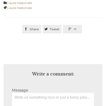
Category

Cauze Naţionale
Tags

Cauze Nationale

Share

Tweet

+1
Write a comment:
Message