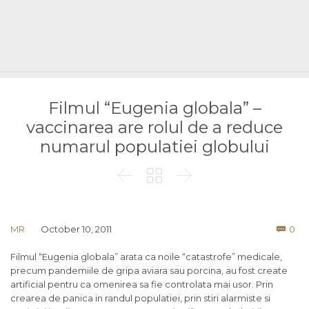
Filmul “Eugenia globala” –
vaccinarea are rolul de a reduce
numarul populatiei globului



Co
MR
October 10, 2011
0

Filmul “Eugenia globala” arata ca noile “catastrofe” medicale,
precum pandemiile de gripa aviara sau porcina, au fost create
artificial pentru ca omenirea sa fie controlata mai usor. Prin
crearea de panica in randul populatiei, prin stiri alarmiste si