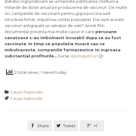
statistici ingrijoratoare se urmareste justificarea cheltuirii a
miliarde de dolari anual pe producerea de vaccinuri. De multe
ori, campaniile de vaccinare pentru gripa porcina sunt
introduse fortat, impotriva vointei populatiei. Dar sunt aceste
vaccinuri antigripale un salvator de vieti? Acest film
documentar prezinta mai multe cazuri in care
persoane
sanatoase s-au imbolnavit incurabil dupa ce au fost
vaccinate.
In timp ce populatia moare sau se
imbolnaveste, companiile farmaceutice isi ingroasa
substantial profiturile…
Sursa:
Apologeticum
]]>
2 total views
, 1 views today
Category

Cauze Naţionale
Tags

Cauze Nationale

Share

Tweet

+1