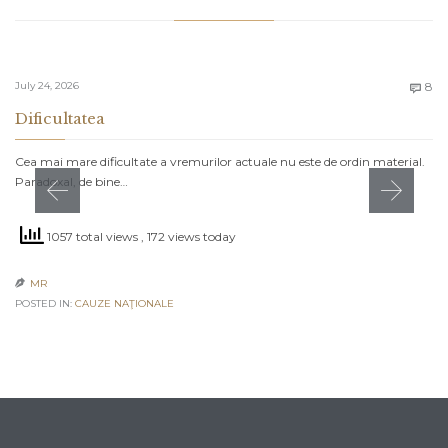
C
July 24, 2026
8

Dificultatea
Cea mai mare dificultate a vremurilor actuale nu este de ordin material.
Paradoxal, de bine…
1057 total views
, 172 views today
MR

POSTED IN:
CAUZE NAŢIONALE