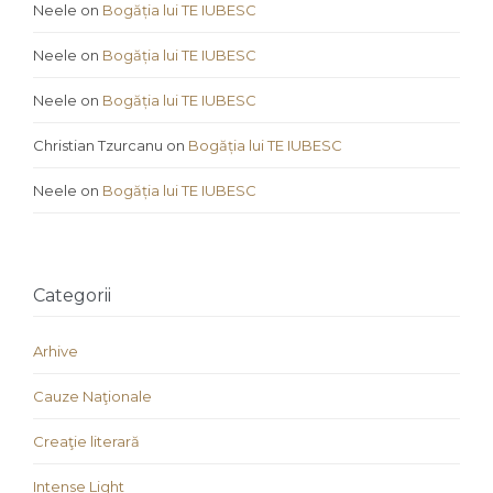
Neele
on
Bogăția lui TE IUBESC
Neele
on
Bogăția lui TE IUBESC
Neele
on
Bogăția lui TE IUBESC
Christian Tzurcanu
on
Bogăția lui TE IUBESC
Neele
on
Bogăția lui TE IUBESC
Categorii
Arhive
Cauze Naţionale
Creaţie literară
Intense Light