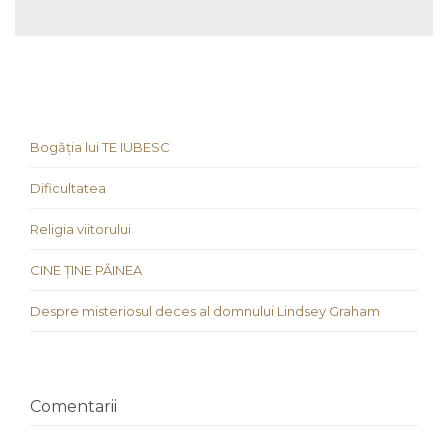
Bogăția lui TE IUBESC
Dificultatea
Religia viitorului
CINE ȚINE PÂINEA
Despre misteriosul deces al domnului Lindsey Graham
Comentarii