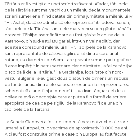
Tãrtãria ar fi vestigii ale unei scrieri strãvechi. Aºadar, tãbliþele
de la Tãrtãria sunt mai vechi cu un mileniu decât monumentele
scrierii sumeriene, fiind datate din prima jumãtate a mileniului IV
î.Hr. Astfel, dacã se admite cã ele reprezinta într-adevar scrieri,
tãbliþele de la Tãrtãria sunt cele mai vechi scrieri gãsite pânã în
prezent. Tãbliþe asemãnãtoare au fost gãsite în colina de la
Karanovo, din sud-estul Bulgariei, într-un nivel neolitic, dar
acestea corespund mileniului III î.Hr. Tãbliþele de la Karanovo
sunt reprezentate de câteva sigilii de lut dintre care unul –
rotund, cu diametrul de 6 cm – are gravate semne pictografice
ºi este împãrþit în patru sectoare clar delimitate, la fel ca tãbliþa
discoidalã de la Tãrtãria. ªi la Gracianiþa, localitate din nord-
vestul Bulgariei, s-au gãsit doua platouri de dimensiuni reduse;
pe fundul unuia dintre ele se poate recunoaºte reprezentarea
schematicã a unei fiinþe omeneºti sau divinitãþi, iar cel de-al
doilea relevã o decoraþie care ar putea fi o formã de scriere
apropiatã de cea de pe sigiliul de la Karanovo ºi de una din
tãbliþele de la Tãrtãria.
La Schela Cladovei a fost descoperitã cea mai veche aºezare
umanã a Europei, cu o vechime de aproximativ 10.000 de ani.
Aici au fost construite primele case din Europa, au fost facute