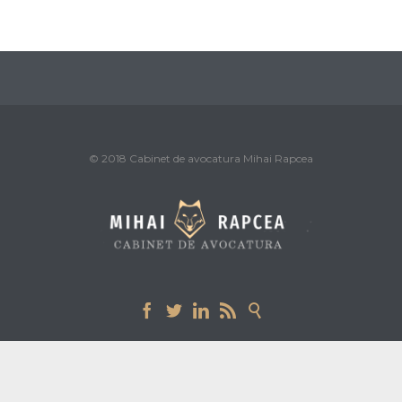
© 2018 Cabinet de avocatura Mihai Rapcea




