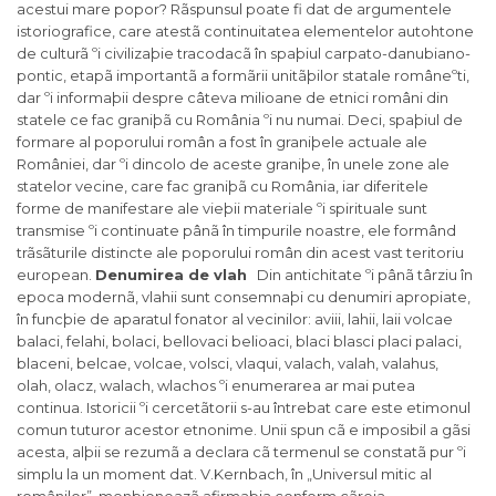
acestui mare popor? Rãspunsul poate fi dat de argumentele
istoriografice, care atestã continuitatea elementelor autohtone
de culturã ºi civilizaþie tracodacã în spaþiul carpato-danubiano-
pontic, etapã importantã a formãrii unitãþilor statale româneºti,
dar ºi informaþii despre câteva milioane de etnici români din
statele ce fac graniþã cu România ºi nu numai. Deci, spaþiul de
formare al poporului român a fost în graniþele actuale ale
României, dar ºi dincolo de aceste graniþe, în unele zone ale
statelor vecine, care fac graniþã cu România, iar diferitele
forme de manifestare ale vieþii materiale ºi spirituale sunt
transmise ºi continuate pânã în timpurile noastre, ele formând
trãsãturile distincte ale poporului român din acest vast teritoriu
european.
Denumirea de vlah
Din antichitate ºi pânã târziu în
epoca modernã, vlahii sunt consemnaþi cu denumiri apropiate,
în funcþie de aparatul fonator al vecinilor: aviii, lahii, laii volcae
balaci, felahi, bolaci, bellovaci belioaci, blaci blasci placi palaci,
blaceni, belcae, volcae, volsci, vlaqui, valach, valah, valahus,
olah, olacz, walach, wlachos ºi enumerarea ar mai putea
continua. Istoricii ºi cercetãtorii s-au întrebat care este etimonul
comun tuturor acestor etnonime. Unii spun cã e imposibil a gãsi
acesta, alþii se rezumã a declara cã termenul se constatã pur ºi
simplu la un moment dat. V.Kernbach, în „Universul mitic al