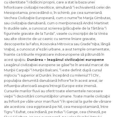
cu identitate ºi rãdãcini proprii, care a stat la baza unei
înfloritoare civilizaþii neolitice, simultanã ºi echivalentã celei din
Mesopotamia, precedând-o, în schimb, pe cea sumerianã.
Vechea Civilizaþie Europeanã, cum o numeºte Marija Gimbutas,
sau civilizaþia danubianã, cum o menþioneazã André Martinet
în studiile sale, a cunoscut scrierea (plãcuþele de la Tãrtãria ºi
figurinele gravate de la Turdaº, vasele cu inscripþii de la Vinèa
sau alte obiecte de uz casnic cu semne liniare gravate,
descoperite la Fafos, Kosovska Mitrovica sau Gradeºniþa, lângã
Vraþa), a cunoscut aºezãri urbane, a avut temple ornamentate,
înainte ca triburile migratoare indoeuropene sã pãtrundã în
acest spaþiu.
Dunãrea – leagãnul civilizaþiei europene
Leagãnul civilizaþiei europene se gãseºte în arealul marcat de
Munþii Carpaþi ºi Munþii Balcani, ºi este definit dupã cursul
mijlociu ºi superior al Dunãrii. Începând cu mileniul 7 î.Chr.,
populaþia denumitã danubianã înfloreºte în acest areal, iar
influenþa ulterioarã asupra întregii Europe este imensã.
Cursurile marilor fluvii au oferit toate elementele necesare
vieþii ºi dezvoltãrii comunitãþilor umane. Toate marile civilizaþii
au înflorit pe vãile unor mari fluvii ºi în special la gurile de vãrsare
ale acestora: cea egipteanã pe Nil, cea mesopotamianã, între
Tigru ºi Eufrat, cea indianã, pe Indus ºi Gange, cea chinezã, pe