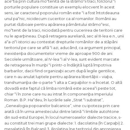
aceºtia prin cultura moºtenitã de la strãmoºii traci, folclorul ºi
porturile populare constituie un exemplu elocvent în acest
sens, iar caracterul poporului român este ºi a fost întotdeauna
unul paºnic, nicidecum cuceritor ca al romanilor. Românii au
purtat rãzboaie pentru apãrarea pãmântului strãmoºesc,
moºtenit de la traci, niciodatã pentru cucerirea de teritorii care
nu le aparþineau. Dupã retragera aurelianã, sec al III-lea e.n., unii
aºa-ziºi istorici au contestat drepturile românilor de a stãpâni
teritoriul pe care se aflã ºi azi, aducând, ca argument principal,
inexistenþa documentelor vreme de aproape 900 de ani.
Secolele urmãtoare, al IV-lea ºi al V-lea, sunt evident marcate
de retragerea în munþi ºi printr-o îndârjitã luptã împotriva
barbarilor, dacii fiind organizaþi acum dupã legile gentilice,
care n-au anulat luptele pentru apãrarea libertãþii – viaþa,
transhumanþa de-o parte ºi alta a Carpaþilor n-a încetat. O altã
dovadã este faptul cã limba românã este aceeaºi peste tot,
chiar ºi în zone care nu au intrat în componenþa Imperiului
Roman. B.P. Haºdeu, în lucrãrile sale „Strat ºi substrat”,
„Genealogia popoarelor balcanice”, vine cu ipoteza prin care
aratã cã în urma amestecului dintre latinã ºi limbile autohtone
din sud-estul Europei, în locul numeroaselor dialecte tracice, s-
au constituit trei mari grupe dialecte: 1. dacolatina (în Carpaþi) 2.
mesalatinã (în Balcani) 3. ilirolatina (pe teritoriul din apropierea