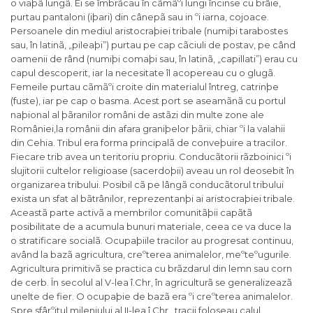
o viaþã lungã. Ei se îmbrãcau în cãmãºi lungi încinse cu brâie,
purtau pantaloni (iþari) din cânepã sau in ºi iarna, cojoace.
Persoanele din mediul aristocraþiei tribale (numiþi tarabostes
sau, în latinã, „pileaþi”) purtau pe cap cãciuli de postav, pe când
oamenii de rând (numiþi comaþi sau, în latinã, „capillati”) erau cu
capul descoperit, iar la necesitate îl acopereau cu o glugã.
Femeile purtau cãmãºi croite din materialul întreg, catrinþe
(fuste), iar pe cap o basma. Acest port se aseamãnã cu portul
naþional al þãranilor români de astãzi din multe zone ale
României,la românii din afara graniþelor þãrii, chiar ºi la valahii
din Cehia. Tribul era forma principalã de conveþuire a tracilor.
Fiecare trib avea un teritoriu propriu. Conducãtorii rãzboinici ºi
slujitorii cultelor religioase (sacerdoþii) aveau un rol deosebit în
organizarea tribului. Posibil cã pe lângã conducãtorul tribului
exista un sfat al bãtrânilor, reprezentanþi ai aristocraþiei tribale.
Aceastã parte activã a membrilor comunitãþii capãtã
posibilitate de a acumula bunuri materiale, ceea ce va duce la
o stratificare socialã. Ocupaþiile tracilor au progresat continuu,
având la bazã agricultura, creºterea animalelor, meºteºugurile.
Agricultura primitivã se practica cu brãzdarul din lemn sau corn
de cerb. În secolul al V-lea î.Chr, în agriculturã se generalizeazã
unelte de fier. O ocupaþie de bazã era ºi creºterea animalelor.
Spre sfârºitul mileniului al II-lea î.Chr., tracii foloseau calul