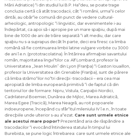
Mãrii Adriatice) ªi din studiul lui B.P. Haºdeu, se poate trage
concluzia certã cã atât tracodacii, cât ºi românii, urmaºii celor
dintâi, au obârºie comunã din punct de vedere cultural-
arheologic, antropologic ºi lingvistic, dar evenimentele i-au
îndepãrtat, ca apoi sã-i apropie pe un mare spaþiu, dupã mai
bine de 1000 de ani de trãire separatã ºi alt mediu, dar care
spaþiu nu s-a suprapus decât în parte, deci era firesc ca limba
românã sã fie continuarea limbii latine vulgare vorbite cu 3000
de ani î.e.n. (prototracolatina). În întãrirea afirmaþiei savantului
român, majoritatea lingviºtilor ca: Alf Lombard, profesor la
Universitatea „Jean Moulin” din Lyon (Franþa) ºi Gaston Iouaillon,
profesor la Universitatea din Grenable (Franþa), sunt de pãrere
cã limba strãmoºilor noºtri direcþi -tracodacii – era cea mai
apropiatã de limba europeanã primitivã ºi de faptul cã din
teritoriul lor de formare: Nipru, Vistula, Carpaþii-Nordici,
Cadrilaterul Boemiei, Dunãrea de Mijloc, Marea Adriaticã,
Marea Egee (Tracicã), Marea Neagrã, au roit popoarele
indoeuropene, începând cu sfârºitul mileniului IV î.e.n., în toate
direcþiile unde ulterior s-au aºezat.
Care sunt urmele etnice
ale acestui mare popor?
Prezentând aria de rãspândire a
tracodacilor ºi evocând întinderea statului în timpul lui
Burebista, se pune logic întrebarea: care sunt urmele etnice ale