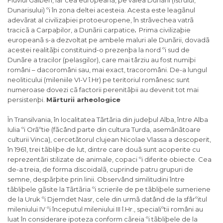
Fluviul Galben, iar cea europeanã, pe valea Dunãrii (Istrului,
Dunarisului) ºi în zona deltei acesteia. Acesta este leagãnul
adevãrat al civilizaþiei protoeuropene, în strãvechea vatrã
.
tracicã a Carpaþilor, a Dunãrii carpatice
Prima civilizaþie
europeanã s-a dezvoltat pe ambele maluri ale Dunãrii, dovadã
acestei realitãþi constituind-o prezenþa la nord ºi sud de
Dunãre a tracilor (pelasgilor), care mai târziu au fost numiþi
români – dacoromâni sau, mai exact, tracoromâni. De-a lungul
neoliticului (mileniile VI-V î.Hr) pe teritoriul românesc sunt
numeroase dovezi cã factorii perenitãþii au devenit tot mai
persistenþi.
Mãrturii arheologice
În Transilvania, în localitatea Tãrtãria din judeþul Alba, între Alba
Iulia ºi Orãºtie (fãcând parte din cultura Turda, asemãnãtoare
culturii Vinca), cercetãtorul clujean Nicolae Vlassa a descoperit,
în 1961, trei tãbliþe de lut, dintre care douã sunt acoperite cu
reprezentãri stilizate de animale, copaci ºi diferite obiecte. Cea
de-a treia, de forma discoidalã, cuprinde patru grupuri de
semne, despãrþite prin linii. Observând similitudini între
tãbliþele gãsite la Tãrtãria ºi scrierile de pe tãbliþele sumeriene
de la Uruk ºi Djemdet Nasr, cele din urmã datând de la sfârºitul
mileniului IV ºi începutul mileniului III î.Hr., specialiºtii români au
luat în considerare ipoteza conform cãreia ºi tãbliþele de la