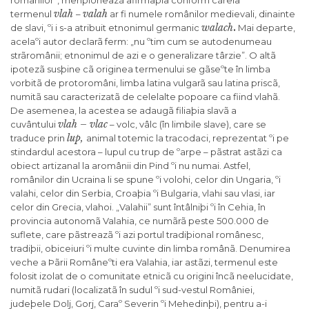
românilor”, menþioneazã afirmaþia conform cãreia
vlah
valah
termenul
–
ar fi numele românilor medievali, dinainte
walach
de slavi, ºi i s-a atribuit etnonimul germanic
.
Mai departe,
acelaºi autor declarã ferm: „nu ºtim cum se autodenumeau
strãromânii; etnonimul de azi e o generalizare târzie”. O altã
ipotezã susþine cã originea termenului se gãseºte în limba
vorbitã de protoromâni, limba latina vulgarã sau latina priscã,
numitã sau caracterizatã de celelalte popoare ca fiind vlahã.
De asemenea, la acestea se adaugã filiaþia slavã a
vlah – vlac
cuvântului
– volc, vâlc (în limbile slave), care se
lup,
traduce prin
animal totemic la tracodaci, reprezentat ºi pe
stindardul acestora – lupul cu trup de ºarpe – pãstrat astãzi ca
obiect artizanal la aromânii din Pind ºi nu numai. Astfel,
românilor din Ucraina li se spune ºi volohi, celor din Ungaria, ºi
valahi, celor din Serbia, Croaþia ºi Bulgaria, vlahi sau vlasi, iar
celor din Grecia, vlahoi. „Valahii” sunt întâlniþi ºi în Cehia, în
provincia autonomã Valahia, ce numãrã peste 500.000 de
suflete, care pãstreazã ºi azi portul tradiþional românesc,
tradiþii, obiceiuri ºi multe cuvinte din limba românã. Denumirea
veche a Þãrii Româneºti era Valahia, iar astãzi, termenul este
folosit izolat de o comunitate etnicã cu origini încã neelucidate,
numitã rudari (localizatã în sudul ºi sud-vestul României,
judeþele Dolj, Gorj, Caraº Severin ºi Mehedinþi), pentru a-i