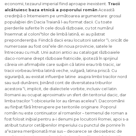
economii, tezaurul imperial fiind aproape inexistent.
Tracii
alcãtuiesc baza etnicã a poporului român
Aceastã
credinþã o întemeiem pe urmãtoarea argumentare: grosul
populaþiei din Dacia Traianã l-au format dacii. Cu toate
pierderile suferite în cele douã rãzboaie, cu tot numãrul
însemnat al coloniºtilor de limbã latinã, ei
au pãstrat
preponderenþa. Fiindcã dacii erau locuitorii satelor ºi, oricât de
numeroase au fost oraºele din noua provincie, satele le
întreceau cu mult. Unii autori antici au catalogat rãzboaiele
daco-romane drept rãzboaie fratricide, ipotezã în sprijinul
cãreia vin afirmaþiile care susþin cã latinii erau trib tracic, iar
tracii vorbeau limba latinã veche, vulgarã, latina priscã. Cu
siguranþã, au existat influenþe latine asupra limbii tracilor nord
sau sud-dunãreni, þinând cont de diversitatea triburilor
acestora ºi, implicit, de dialectele vorbite, inclusiv cel latin.
Romanii au ocupat aproximativ un sfert din teritoriul dacic, dar
limba tracilor ºi obiceiurile lor au rãmas aceleaºi. Dacoromânii
au fiinþat fãrã întrerupere pe teritoriile originare. Poporul
român nu este continuator al romanilor – termenul de roman a
fost folosit iniþial pentru a-i denumi pe locuitorii Romei, apoi s-a
atribuit tuturor cetãþenilor imperiului cu punctul de pornire în
aºezarea menþionatã mai sus – deoarece se deosebesc de