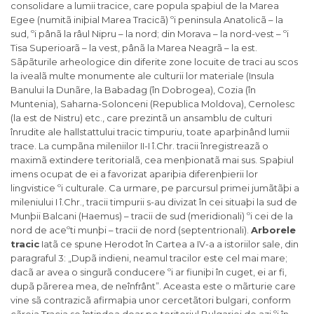
consolidare a lumii tracice, care popula spaþiul de la Marea
Egee (numitã iniþial Marea Tracicã) ºi peninsula Anatolicã – la
sud, ºi pânã la râul Nipru – la nord; din Morava – la nord-vest – ºi
Tisa Superioarã – la vest, pânã la Marea Neagrã – la est.
Sãpãturile arheologice din diferite zone locuite de traci au scos
la ivealã multe monumente ale culturii lor materiale (Insula
Banului la Dunãre, la Babadag (în Dobrogea), Cozia (în
Muntenia), Saharna-Solonceni (Republica Moldova), Cernolesc
(la est de Nistru) etc., care prezintã un ansamblu de culturi
înrudite ale hallstattului tracic timpuriu, toate aparþinând lumii
trace. La cumpãna mileniilor II-I î.Chr. tracii înregistreazã o
maximã extindere teritorialã, cea menþionatã mai sus. Spaþiul
imens ocupat de ei a favorizat apariþia diferenþierii lor
lingvistice ºi culturale. Ca urmare, pe parcursul primei jumãtãþi a
mileniului I î.Chr., tracii timpurii s-au divizat în cei situaþi la sud de
Munþii Balcani (Haemus) – tracii de sud (meridionali) ºi cei de la
nord de aceºti munþi – tracii de nord (septentrionali).
Arborele
tracic
Iatã ce spune Herodot în Cartea a IV-a a istoriilor sale, din
paragraful 3: „Dupã indieni, neamul tracilor este cel mai mare;
dacã ar avea o singurã conducere ºi ar fiuniþi în cuget, ei ar fi,
dupã pãrerea mea, de neînfrânt”. Aceasta este o mãrturie care
vine sã contrazicã afirmaþia unor cercetãtori bulgari, conform