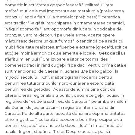
domestic în activitatea gospodãreascã ºi militarã. Dintre
meºteºuguri cele mai importante era metalurgia (prelucrarea
bronzului, apoi a fierului, a metalelor preþioase) ºi ceramica.
Arta tracilor ºi-a gãsit întruchiparea în ornamen­tarea ceramicii,
în figuri zoomorfe ºi antropomorfe din lut ars, în podoabe de
bronz, aur, argint, decoruri pe unele arme. Aceste opere
mãrturisesc despre un gust frumos ºi o tendinþã de a reda cu
multã fidelitate realitatea. Influenþele externe (greceºti, scitice
etc.) se îmbinã armonios cu elementele locale.
Getodacii
La
sfârºitul mileniului I Î.Chr, izvoarele istorice tot mai des îi
pomenesc tracii în rând cu geþii ºi pe daci. Pentru prima datã ei
sunt menþionaþi de Caesar în lucrarea „De bello galico”, la
mijlocul secolului I î.Chr. în istoriografia modernã pentru
denumirea tuturor triburilor nord-dunãrene este folositã
denumirea de getodaci. Aceastã denumire þine cont de
diferenþierea regionalã a triburilor, deoarece geþii locuiau în
regiunea de ºes de la sud ºi est de Carpaþi ºi pe ambele maluri
ale Dunãrii de jos, iar dacii – în regiunea intermontanã din
Carpaþi. Pe de altã parte, aceastã denumire exprimã unitatea
etno-lingvistica ºi culturalã a acestor triburi. Se presupune cã
denumirea „dac” provine de la daos – „lup” în limba înruditã a
tracilor frigieni, stãpâni ai Troiei. Despre aceasta par sã