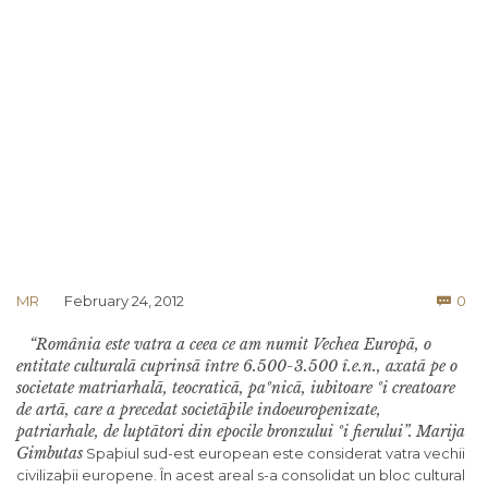
Co
MR
February 24, 2012
0

“România este vatra a ceea ce am numit Vechea Europã, o
entitate culturalã cuprinsã între 6.500-3.500 î.e.n., axatã pe o
societate matriarhalã, teocraticã, paºnicã, iubitoare ºi creatoare
de artã, care a precedat societãþile indoeuropenizate,
patriarhale, de luptãtori din epocile bronzului ºi fierului”.
Marija
Gimbutas
Spaþiul sud-est european este considerat vatra vechii
civilizaþii europene. În acest areal s-a consolidat un bloc cultural