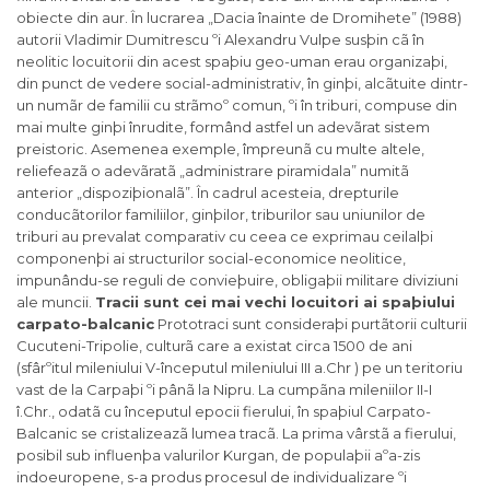
obiecte din aur. În lucrarea „Dacia înainte de Dromihete” (1988)
autorii Vladimir Dumitrescu ºi Alexandru Vulpe susþin cã în
neolitic locuitorii din acest spaþiu geo-uman erau organizaþi,
din punct de vedere social-administrativ, în ginþi, alcãtuite dintr-
un numãr de familii cu strãmoº comun, ºi în triburi, compuse din
mai multe ginþi înrudite, formând astfel un adevãrat sistem
preistoric. Asemenea exemple, împreunã cu multe altele,
reliefeazã o adevãratã „administrare piramidala” numitã
anterior „dispoziþionalã”. În cadrul acesteia, drepturile
conducãtorilor familiilor, ginþilor, triburilor sau uniunilor de
triburi au prevalat comparativ cu ceea ce exprimau ceilalþi
componenþi ai structurilor social-economice neolitice,
impunându-se reguli de convieþuire, obligaþii militare diviziuni
ale muncii.
Tracii sunt cei mai vechi locuitori ai spaþiului
carpato-balcanic
Prototraci sunt consideraþi purtãtorii culturii
Cucuteni-Tripolie, culturã care a existat circa 1500 de ani
(sfârºitul mileniului V-începutul mileniului III a.Chr ) pe un teritoriu
vast de la Carpaþi ºi pânã la Nipru. La cumpãna mileniilor II-I
î.Chr., odatã cu începutul epocii fierului, în spaþiul Carpato-
Balcanic se cristalizeazã lumea tracã. La prima vârstã a fierului,
posibil sub influenþa valurilor Kurgan, de populaþii aºa-zis
indoeuropene, s-a produs procesul de individualizare ºi