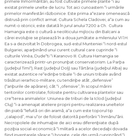
primele înmormântãri, au fost cultivate primele plante ºi au
existat primele unelte de lucru. Tot aici cunoastem ºi urmãrile
primelor manifestãri rãzboinice. Este prima aºezare omeneascã
distrusã prin conflict armat. Cultura Schela Cladovei, aºa cum au
numit-o istoricii, este datatã în jurul anului 7.200 a Ch. Cultura
Hamangia este o culturã a neoliticului mijlociu din Balcani a
cãrei evoluþie se plaseazã în a doua jumãtate a mileniului VI î.H.
Ea s-a dezvoltat în Dobrogea, sud-estul Munteniei ºi nord-estul
Bulgariei, aparþinând unui curent cultural care cuprinde ºi
culturile Vinèa, Dudeºti ºi Karanovo III. Cultura Hamangia se
caracterizeazã printr-un pronunþat conservatorism. La Parþa
(judeþul Timiº), Rast (judeþul Dolj) sau Tãrtãria (judeþul Alba) au
existat autentice reºedinþe tribale ºi de uniuni tribale având
trãsãturi ierarhico-militare, cu tendinþe atât „defensive”
(ºanþurile de apãrare), cât ºi „ofensive”, în scopul mãririi
teritoriilor controlate, folosite pentru cultivarea plantelor sau
creºterea animalelor. Uniunea de triburi de la Iclod (judeþul
Cluj) ºi-a amenajat ateliere proprii pentru realizarea uneltelor
din piatrã ºlefuitã ori din aramã, aºa cum este toporul tip
„calapod”, mai uºor de folosit datoritã perforãrii ºi înmãnuºãrii.
Necropolele de inhumaþie de aici erau diferenþiate dupã
poziþia social-economicã ºi militarã a acelor decedaþi dovada
fiind inventarele sãrace ºi bogate, cele din urmã cuprinzând ºi