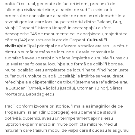
politic ºi cultural, generate de factori interni, precum ºi de
influenþa civilizaþiei eline, a tracilor de sud ºi a sciþilor. În
procesul de consolidare a tracilor de nord un rol deosebit le-a
revenit geþilor, care locuiau pe teritoriul dintre Balcani, Bug,
Munþii Carpaþi ºi Marea Neagrã. În acest spaþiu au fost
descoperite 345 de monumente ce le aparþineau, majoritatea
cãrora (242) erau situate la est de Carpaþi.
Culturã ºi
civilizaþie
Tipul principal de aºezare a tracilor era satul, alcãtuit
dintr-un numãr restrâns de locuinþe. Casele construite la
suprafaþã aveau pereþi din bârne, împletite cu nuiele ºi unse cu
lut. Mai rar se foloseau locuinþe sub formã de colibi ºi bordee.
Multe localitãþi erau amplasate pe locuri înalte, fiind înconjurate
cu ºanþuri umplute cu apã. Localitãþile întãrite serveau drept
reºedinþe ale cãpeteniilor de triburi (asemenea reºedinþe erau
la Butuceni (Orhei), Rãcãtãu (Bacãu), Otomani (Bihor), Sãrata
Monteoru, Babadag etc.)
Tracii, conform izvoarelor istorice, ºi mai ales imaginilor de pe
Tropeaum Traiani (din Dobrogea), erau oameni de staturã
potrivitã, puternici, aveau un termperament aprins, erau
luptãtori experimentaþi în multe conflicte militare. Mediul
natural în care trãiau ºi modul de viaþã care îl duceau le asigurau