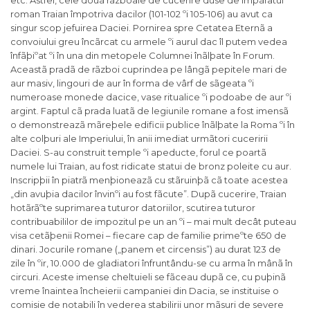
etc. Astfel, cele douã rãzboaie de cucerire duse de împãratul
roman Traian împotriva dacilor (101-102 ºi 105-106) au avut ca
singur scop jefuirea Daciei. Pornirea spre Cetatea Eternã a
convoiului greu încãrcat cu armele ºi aurul dac îl putem vedea
înfãþiºat ºi în una din metopele Columnei înãlþate în Forum.
Aceastã pradã de rãzboi cuprindea pe lângã pepitele mari de
aur masiv, lingouri de aur în forma de vârf de sãgeata ºi
numeroase monede dacice, vase ritualice ºi podoabe de aur ºi
argint. Faptul cã prada luatã de legiunile romane a fost imensã
o demonstreazã mãreþele edificii publice înãlþate la Roma ºi în
alte colþuri ale Imperiului, în anii imediat urmãtori cuceririi
Daciei. S-au construit temple ºi apeducte, forul ce poartã
numele lui Traian, au fost ridicate statui de bronz poleite cu aur.
Inscripþii în piatrã menþioneazã cu stãruinþã cã toate acestea
„din avuþia dacilor învinºi au fost fãcute”. Dupã cucerire, Traian
hotãrãºte suprimarea tuturor datoriilor, scutirea tuturor
contribuabililor de impozitul pe un an ºi – mai mult decât puteau
visa cetãþenii Romei – fiecare cap de familie primeºte 650 de
dinari. Jocurile romane („panem et circensis”) au durat 123 de
zile în ºir, 10.000 de gladiatori înfruntându-se cu arma în mânã în
circuri. Aceste imense cheltuieli se fãceau dupã ce, cu puþinã
vreme înaintea încheierii campaniei din Dacia, se instituise o
comisie de notabili în vederea stabilirii unor mãsuri de severe