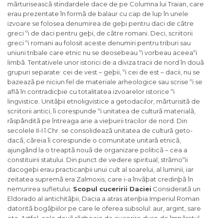
mãrturiseascã stindardele dace de pe Columna lui Traian, care
erau prezentate în formã de balaur cu cap de lup în unele
izvoare se folosea denumirea de geþi pentru daci de cãtre
greci ºi de daci pentru geþi, de cãtre romani. Deci, scriitorii
greci ºi romani au folosit aceste denumiri pentru triburi sau
uniuni tribale care etnic nu se deosebeau ºi vorbeau aceeaºi
limbã. Tentativele unor istorici de a diviza tracii de nord în douã
grupuri separate: cei de vest – geþii, ºi cei de est – dacii, nu se
bazeazã pe niciun fel de materiale arheologice sau scrise ºi se
aflã în contradicþie cu totalitatea izvoarelor istorice ºi
lingvistice. Unitãþii etnoligvistice a getodacilor, mãrturisitã de
scriitorii antici, îi corespunde ºi unitatea de culturã materialã,
rãspânditã pe întreaga arie a vieþuirii tracilor de nord. Din
secolele II-I î.Chr. se consolideazã unitatea de culturã geto-
dacã, cãreia îi corespunde o comunitate unitarã etnicã,
ajungând la o treaptã nouã de organizare politicã – cea a
constituirii statului. Din punct de vedere spiritual, strãmoºii
dacogeþi erau practicanþii unui cult al soarelui, al luminii, iar
zeitatea supremã era Zalmoxis, care i-a învãþat credinþã în
nemurirea sufletului.
Scopul cuceririi Daciei
Consideratã un
Eldorado al antichitãþii, Dacia a atras atenþia Imperiul Roman
datoritã bogãþiilor pe care le oferea subsolul: aur, argint, sare