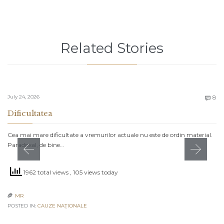
Related Stories
C
July 24, 2026
8

Dificultatea
Cea mai mare dificultate a vremurilor actuale nu este de ordin material.
Paradoxal, de bine…
1962 total views
, 105 views today
MR

POSTED IN:
CAUZE NAŢIONALE