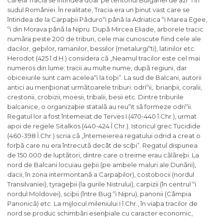
cãreia Tracia se întindea doar pe teritoriul Bulgariei de azi ºi în
sudul României. În realitate, Tracia era un þinut vast care se
întindea de la Carpaþii Pãduroºi pânã la Adriatica ºi Marea Egee,
ºi din Morava pânã la Nipru. Dupã Mircea Eliade, arborele tracic
numãra peste 200 de triburi, cele mai cunoscute fiind cele ale
dacilor, geþilor, ramanilor, bessilor (metalurgiºti), latinilor etc.
Herodot (425 î.d.H.) considera cã „Neamul tracilor este cel mai
numeros din lume; tracii au multe nume, dupã regiuni, dar
obiceiurile sunt cam aceleaºi la toþi”. La sud de Balcani, autorii
antici au menþionat urmãtoarele triburi: odriºii, brianþii, coralii,
crestonii, crobizii, moesii, tribalii, besii etc. Dintre triburile
balcanice, o organizaþie statalã au reuºit sã formeze odriºii.
Regatul lor a fost întemeiat de Terves I (470-440 î.Chr.), urmat
apoi de regele Sitalkos (440-424 Î.Chr.). Istoricul grec Tucidide
(460-398 Î.Chr.) scria cã „întemeierea regatului odrid a creat o
forþã care nu era întrecutã decât de sciþi”. Regatul dispunea
de 150.000 de luptãtori, dintre care o treime erau cãlãreþi. La
nord de Balcani locuiau geþii (pe ambele maluri ale Dunãrii),
dacii, în zona intermontanã a Carpaþilor), costobocii (nordul
Transilvaniei), tyrageþii (la gurile Nis­trului), carpizii (în centrul ºi
nordul Moldovei), sciþii (între Bug ºi Nipru), panonii (Câmpia
Panonicã) etc. La mijlocul mileniului I î.Chr., în viaþa tracilor de
nord se produc schimbãri esenþiale cu caracter economic,