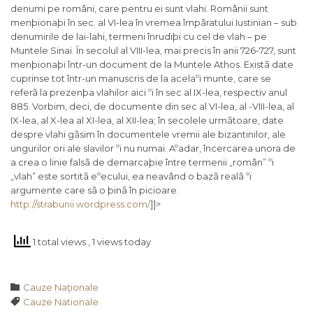
denumi pe români, care pentru ei sunt vlahi. Românii sunt
menþionaþi în sec. al VI-lea în vremea împãratului Iustinian – sub
denumirile de lai-lahi, termeni înrudiþi cu cel de vlah – pe
Muntele Sinai. În secolul al VIII-lea, mai precis în anii 726-727, sunt
menþionaþi într-un document de la Muntele Athos. Existã date
cuprinse tot într-un manuscris de la acelaºi munte, care se
referã la prezenþa vlahilor aici ºi în sec al IX-lea, respectiv anul
885. Vorbim, deci, de documente din sec al VI-lea, al -VIII-lea, al
IX-lea, al X-lea al XI-lea, al XII-lea; în secolele urmãtoare, date
despre vlahi gãsim în documentele vremii ale bizantinilor, ale
ungurilor ori ale slavilor ºi nu numai. Aºadar, încercarea unora de
a crea o linie falsã de demarcaþie între termenii „român” ºi
„vlah” este sortitã eºecului, ea neavând o bazã realã ºi
argumente care sã o þinã în picioare.
http://strabunii.wordpress.com/
]]>
1 total views
, 1 views today
Category

Cauze Naţionale
Tags

Cauze Nationale