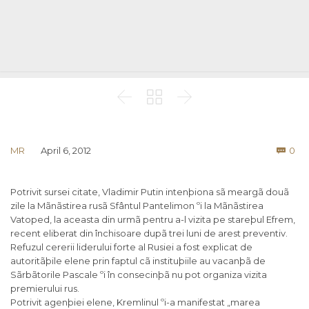



Co
MR
April 6, 2012
0

Potrivit sursei citate, Vladimir Putin intenþiona sã meargã douã
zile la Mãnãstirea rusã Sfântul Pantelimon ºi la Mãnãstirea
Vatoped, la aceasta din urmã pentru a-l vizita pe stareþul Efrem,
recent eliberat din închisoare dupã trei luni de arest preventiv.
Refuzul cererii liderului forte al Rusiei a fost explicat de
autoritãþile elene prin faptul cã instituþiile au vacanþã de
Sãrbãtorile Pascale ºi în consecinþã nu pot organiza vizita
premierului rus.
Potrivit agenþiei elene, Kremlinul ºi-a manifestat „marea