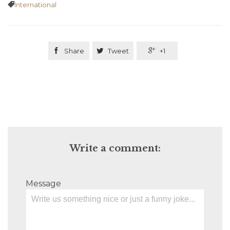
Tags

International

Share

Tweet

+1
Write a comment:
Message