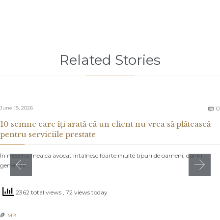
Related Stories
June 18, 2026
0

10 semne care îți arată că un client nu vrea să plătească
pentru serviciile prestate
În meseria mea ca avocat întâlnesc foarte multe tipuri de oameni, dar în
general îi…
2362 total views
, 72 views today
MR
