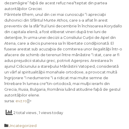
dezamãgire” faþã de acest refuz neaºteptat din partea
autoritãþilor Greciei.
Pãrintele Efrem, unul din cei mai cunoscuþi ºi apreciaþi
duhovnici din Sfântul Munte Athos, care s-a aflat în arest
preventiv de la sfârºitul lunii decembrie în închisoarea Korydallo
din capitala elenã, a fost eliberat vineri dupã trei luni de
detenþie, în urma unei decizii a Consiliului Curþii de Apel din
Atena, care a decis punerea sa în libertate condiþionatã. El
fusese arestat sub acuzaþia de comiterea unor ilegalitãþi într-o
afacere de schimb de terenuri între mânãstire ºi stat, care ar fi
adus prejudicii statului grec, potrivit Agerpres. Arestarea în
ajunul Crãciunului a stareþului Mânãstirii Vatoped, consideratã
un vârf al spiritualitãþii monahale ortodoxe, a provocat multã
îngrijorare ºi nedumerire ºi a ridicat mai multe semne de
întrebare în lumea creºtin-ortodoxã, mai mulþi ierarhi din
Grecia, Rusia, Bulgaria, România luând atitudine faþã de gestul
autoritãþilor elene.
sursa:
evz.ro
]]>
2 total views
, 1 views today
Category

Uncategorized