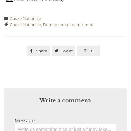
Category

Cauze Naţionale
Tags

Cauze Nationale
,
Dumnezeu si Neamul meu

Share

Tweet

+1
Write a comment:
Message