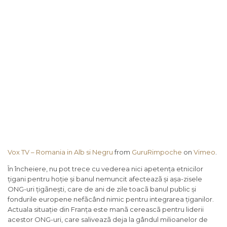
Vox TV – Romania in Alb si Negru
from
GuruRimpoche
on
Vimeo
.
În încheiere, nu pot trece cu vederea nici apetența etnicilor
țigani pentru hoție și banul nemuncit afecteazã și așa-zisele
ONG-uri țigãnești, care de ani de zile toacã banul public și
fondurile europene nefãcând nimic pentru integrarea țiganilor.
Actuala situație din Franța este manã cereascã pentru liderii
acestor ONG-uri, care saliveazã deja la gândul milioanelor de