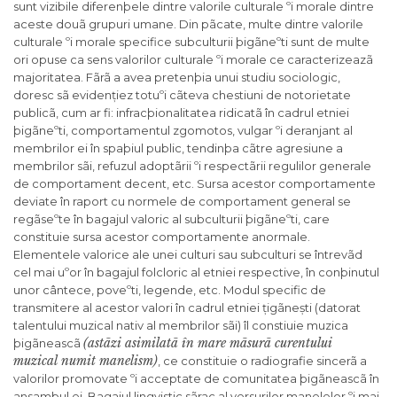
sunt vizibile diferenþele dintre valorile culturale ºi morale dintre
aceste douã grupuri umane. Din pãcate, multe dintre valorile
culturale ºi morale specifice subculturii þigãneºti sunt de multe
ori opuse ca sens valorilor culturale ºi morale ce caracterizeazã
majoritatea. Fãrã a avea pretenþia unui studiu sociologic,
doresc sã evidențiez totuºi cãteva chestiuni de notorietate
publicã, cum ar fi: infracþionalitatea ridicatã în cadrul etniei
þigãneºti, comportamentul zgomotos, vulgar ºi deranjant al
membrilor ei în spaþiul public, tendinþa cãtre agresiune a
membrilor sãi, refuzul adoptãrii ºi respectãrii regulilor generale
de comportament decent, etc. Sursa acestor comportamente
deviate în raport cu normele de comportament general se
regãseºte în bagajul valoric al subculturii þigãneºti, care
constituie sursa acestor comportamente anormale.
Elementele valorice ale unei culturi sau subculturi se întrevãd
cel mai uºor în bagajul folcloric al etniei respective, în conþinutul
unor cântece, poveºti, legende, etc. Modul specific de
transmitere al acestor valori în cadrul etniei țigãnești (datorat
talentului muzical nativ al membrilor sãi) îl constiuie muzica
(astãzi asimilatã în mare mãsurã curentului
þigãneascã
muzical numit manelism)
, ce constituie o radiografie sincerã a
valorilor promovate ºi acceptate de comunitatea þigãneascã în
ansambul ei. Bagajul lingvistic sãrac al versurilor manelelor ºi mai