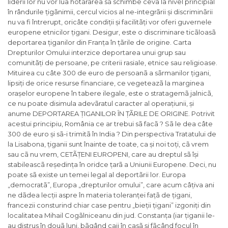
liderii lor nu vor lua hotãrârea sã schimbe ceva la nivel principial
în rândurile țigãnimii, cercul vicios al ne-integrãrii și discriminãrii
nu va fi întrerupt, oricâte condiții și facilitãți vor oferi guvernele
europene etnicilor țigani. Desigur, este o discriminare ticãloasã
deportarea țiganilor din Franța în țãrile de origine. Carta
Drepturilor Omului interzice deportarea unui grup sau
comunitãți de persoane, pe criterii rasiale, etnice sau religioase.
Mituirea cu câte 300 de euro de persoanã a sãrmanilor țigani,
lipsiți de orice resurse financiare, ce vegeteazã la marginea
orașelor europene în tabere ilegale, este o stratagemã jalnicã,
ce nu poate disimula adevãratul caracter al operațiunii, și
anume DEPORTAREA ȚIGANILOR ÎN ȚÃRILE DE ORIGINE. Potrivit
acestui principiu, România ce ar trebui sã facã ? Sã le dea câte
300 de euro și sã-i trimitã în India ? Din perspectiva Tratatului de
la Lisabona, țiganii sunt înainte de toate, ca și noi toți, cã vrem
sau cã nu vrem, CETÃȚENI EUROPENI, care au dreptul sã își
stabileascã reședința în oridce țarã a Uniunii Europene. Deci, nu
poate sã existe un temei legal al deportãrii lor. Europa
„democratã”, Europa „drepturilor omului”, care acum câțiva ani
ne dãdea lecții aspre în materia toleranței fațã de țigani,
francezii consturind chiar case pentru „bieții țigani” izgoniți din
localitatea Mihail Cogãlniceanu din jud. Constanța (iar țiganii le-
au distrus în douã luni, bãgând caii în casã și fãcând focul în