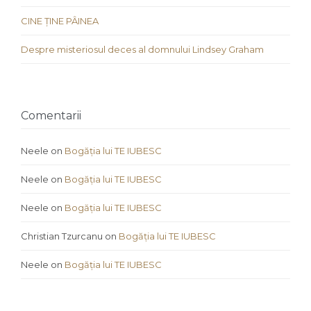
CINE ȚINE PÂINEA
Despre misteriosul deces al domnului Lindsey Graham
Comentarii
Neele
on
Bogăția lui TE IUBESC
Neele
on
Bogăția lui TE IUBESC
Neele
on
Bogăția lui TE IUBESC
Christian Tzurcanu
on
Bogăția lui TE IUBESC
Neele
on
Bogăția lui TE IUBESC