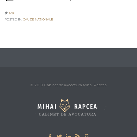
MR

POSTED IN:
CAUZE NAŢIONALE
© 2018 Cabinet de avocatura Mihai Rapcea




