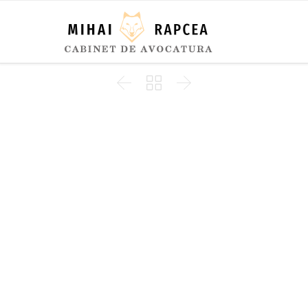


