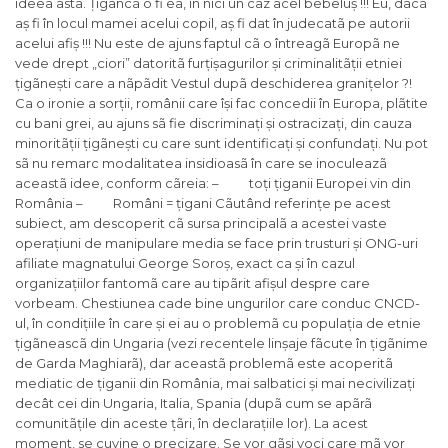
ideea asta. Țigancã o fi ea, în nici un caz acel bebeluș !!! Eu, dacã
aș fi în locul mamei acelui copil, aș fi dat în judecatã pe autorii
acelui afiș !!! Nu este de ajuns faptul cã o întreagã Europã ne
vede drept „ciori” datoritã furțișagurilor și criminalitãții etniei
țigãnești care a nãpãdit Vestul dupã deschiderea granițelor ?!
Ca o ironie a sorții, românii care își fac concedii în Europa, plãtite
cu bani grei, au ajuns sã fie discriminați și ostracizați, din cauza
minoritãții țigãnești cu care sunt identificați și confundați. Nu pot
sã nu remarc modalitatea insidioasã în care se inoculeazã
aceastã idee, conform cãreia: – toți țiganii Europei vin din
România – Români = țigani Cãutând referințe pe acest
subiect, am descoperit cã sursa principalã a acestei vaste
operațiuni de manipulare media se face prin trusturi și ONG-uri
afiliate magnatului George Soroș, exact ca și în cazul
organizațiilor fantomã care au tipãrit afișul despre care
vorbeam. Chestiunea cade bine ungurilor care conduc CNCD-
ul, în condițiile în care și ei au o problemã cu populația de etnie
țigãneascã din Ungaria (vezi recentele linșaje fãcute în țigãnime
de Garda Maghiarã), dar aceastã problemã este acoperitã
mediatic de țiganii din România, mai salbatici și mai necivilizați
decât cei din Ungaria, Italia, Spania (dupã cum se apãrã
comunitãțile din aceste țãri, în declarațiile lor). La acest
moment, se cuvine o precizare. Se vor gãsi voci care mã vor