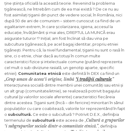
ține știința oficialã la aceastã teorie. Revenind la problema
țigãneascã, ne întrebãm cum de ea mai existã ? De ce nu au
fost asimilați țiganii din punct de vedere social, în România, nici
dupã 50 de ani de comunism – sistem cunoscut ca fiind de un
egalitarism extrem, în care școlarizarea, igiena, accesul la
educație, învãțãmânt și mai ales, DREPTUL LA MUNCÃ erau
asigurate tuturor !? Inițial, am fost înclinat sã dau vina pe
subcultura țigãneascã, pe acel bagaj identitar, propriu etniei
țigãnești. Pentru cã, la nivel fundamental, țiganii nu sunt o rasã în
sine, ci o etnie, chiar dacã au totuși în comun multe
caracteristici fizice și intelectuale comune (putând reprezenta
cel mult o sub-diviziune rasialã, un genotip aparte, specific
etniei).
Comunitatea etnicã
este definitã în DEX ca fiind un
„Grup uman de aceeaºi origine, limbã
ºi tradiþii culturale
.”
Interacțiunea socialã dintre membrii unei comunitãți sau etnii și
un alt grup (comunitate/etnie), se realizeazã potrivit bagajului
cultural (și valorilor sociale aferente) caracteristici fiecãreia
dintre acestea. Țiganii sunt (încã – din fericire) minoritari în sânul
populațiilor cu care coabiteazã, valorile lor reprezentând în fapt
o
subculturã.
Ce este o subculturã ? Potrivit D.E.X., definiþia
Culturã a grupurilor
termenului de
subculturã
este aceea de „
ºi subgrupurilor sociale dintr-o comunitate etnicã.”
, definiþia