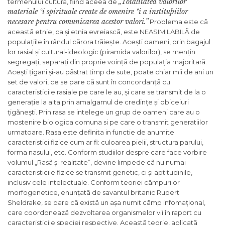
„Totalitatea valorilor
termenului culturã, fiind aceea de
materiale ºi spirituale create de omenire ºi a instituþiilor
necesare pentru comunicarea acestor valori.”
Problema este cã
aceastã etnie, ca și etnia evreiascã, este NEASIMILABILÃ de
populațiile în rândul cãrora trãiește. Acești oameni, prin bagajul
lor rasial și cultural-ideologic (piramida valorilor), se mențin
segregați, separați din proprie voințã de populația majoritarã.
Acești țigani și-au pãstrat timp de sute, poate chiar mii de ani un
set de valori, ce se pare cã sunt în concordanțã cu
caracteristicile rasiale pe care le au, și care se transmit de la o
generație la alta prin amalgamul de credințe și obiceiuri
țigãnești. Prin rasa se intelege un grup de oameni care au o
mostenire biologica comuna si pe care o transmit generatiilor
urmatoare. Rasa este definita in functie de anumite
caracteristici fizice cum ar fi: culoarea pielii, structura parului,
forma nasului, etc. Conform studiilor despre care face vorbire
volumul „Rasã și realitate”, devine limpede cã nu numai
caracteristicile fizice se transmit genetic, ci și aptitudinile,
inclusiv cele intelectuale. Conform teoriei câmpurilor
morfogenetice, enunțatã de savantul britanic Rupert
Sheldrake, se pare cã existã un așa numit câmp infomațional,
care coordoneazã dezvoltarea organismelor vii în raport cu
caracteristicile speciei respective. Aceastã teorie, aplicatã