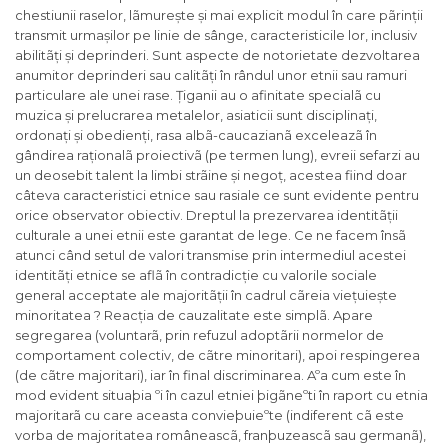
chestiunii raselor, lãmurește și mai explicit modul în care pãrinții
transmit urmașilor pe linie de sânge, caracteristicile lor, inclusiv
abilitãți și deprinderi. Sunt aspecte de notorietate dezvoltarea
anumitor deprinderi sau calitãți în rândul unor etnii sau ramuri
particulare ale unei rase. Țiganii au o afinitate specialã cu
muzica și prelucrarea metalelor, asiaticii sunt disciplinați,
ordonați și obedienți, rasa albã-caucazianã exceleazã în
gândirea raționalã proiectivã (pe termen lung), evreii sefarzi au
un deosebit talent la limbi strãine și negoț, acestea fiind doar
câteva caracteristici etnice sau rasiale ce sunt evidente pentru
orice observator obiectiv. Dreptul la prezervarea identitãții
culturale a unei etnii este garantat de lege. Ce ne facem însã
atunci când setul de valori transmise prin intermediul acestei
identitãți etnice se aflã în contradicție cu valorile sociale
general acceptate ale majoritãții în cadrul cãreia viețuiește
minoritatea ? Reacția de cauzalitate este simplã. Apare
segregarea (voluntarã, prin refuzul adoptãrii normelor de
comportament colectiv, de cãtre minoritari), apoi respingerea
(de cãtre majoritari), iar în final discriminarea. Aºa cum este în
mod evident situaþia ºi în cazul etniei þigãneºti în raport cu etnia
majoritarã cu care aceasta convieþuieºte (indiferent cã este
vorba de majoritatea româneascã, franþuzeascã sau germanã),