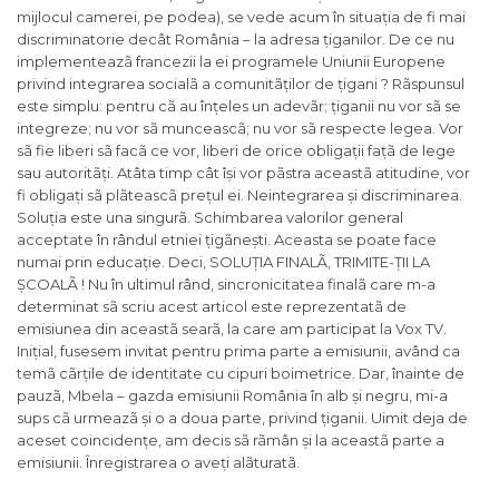
mijlocul camerei, pe podea), se vede acum în situația de fi mai
discriminatorie decât România – la adresa țiganilor. De ce nu
implementeazã francezii la ei programele Uniunii Europene
privind integrarea socialã a comunitãților de țigani ? Rãspunsul
este simplu: pentru cã au înțeles un adevãr; țiganii nu vor sã se
integreze; nu vor sã munceascã; nu vor sã respecte legea. Vor
sã fie liberi sã facã ce vor, liberi de orice obligații fațã de lege
sau autoritãți. Atâta timp cât își vor pãstra aceastã atitudine, vor
fi obligați sã plãteascã prețul ei. Neintegrarea și discriminarea.
Soluția este una singurã. Schimbarea valorilor general
acceptate în rândul etniei țigãnești. Aceasta se poate face
numai prin educație. Deci, SOLUȚIA FINALÃ, TRIMITE-ȚII LA
ȘCOALÃ ! Nu în ultimul rând, sincronicitatea finalã care m-a
determinat sã scriu acest articol este reprezentatã de
emisiunea din aceastã searã, la care am participat la Vox TV.
Inițial, fusesem invitat pentru prima parte a emisiunii, având ca
temã cãrțile de identitate cu cipuri boimetrice. Dar, înainte de
pauzã, Mbela – gazda emisiunii România în alb și negru, mi-a
sups cã urmeazã și o a doua parte, privind țiganii. Uimit deja de
aceset coincidențe, am decis sã rãmân și la aceastã parte a
emisiunii. Înregistrarea o aveți alãturatã.