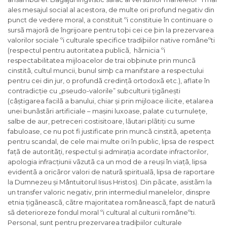
ales mesajul social al acestora, de multe ori profund negativ din
punct de vedere moral, a constituit ºi constituie în continuare o
sursã majorã de îngrijoare pentru toþi cei ce þin la prezervarea
valorilor sociale ºi culturale specifice tradiþiilor native româneºti
(respectul pentru autoritatea publicã, hãrnicia ºi
respectabilitatea mijloacelor de trai obþinute prin muncã
cinstitã, cultul muncii, bunul simþ ca manifstare a respectului
pentru cei din jur, o profundã credințã ortodoxã etc.), aflate în
contradicție cu „pseudo-valorile” subculturii țigãnești
(câștigarea facilã a banului, chiar și prin mijloace ilicite, etalarea
unei bunãstãri artificiale – mașini luxoase, palate cu turnulețe,
salbe de aur, petreceri costisitoare, lãutari plãtiți cu sume
fabuloase, ce nu pot fi justificate prin muncã cinstitã, apetența
pentru scandal, de cele mai multe ori în public, lipsa de respect
fațã de autoritãți, respectul și admirația acordate infractorilor,
apologia infracțiunii vãzutã ca un mod de a reuși în viațã, lipsa
evidentã a oricãror valori de naturã spiritualã, lipsa de raportare
la Dumnezeu și Mântuitorul Iisus Hristos). Din pãcate, asistãm la
un transfer valoric negativ, prin intermediul manelelor, dinspre
etnia țigãneascã, cãtre majoritatea româneascã, fapt de naturã
sã deterioreze fondul moral ºi cultural al culturii româneºti.
Personal, sunt pentru prezervarea tradiþiilor culturale