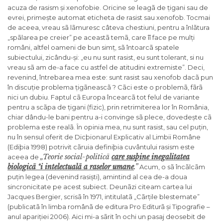
acuza de rasism și xenofobie. Oricine se leagã de țigani sau de
evrei, primește automat eticheta de rasist sau xenofob. Tocmai
de aceea, vreau sã lãmuresc câteva chestiuni, pentru a înlãtura
„spãlarea pe creier” pe aceastã temã, care îî face pe mulți
români, altfel oameni de bun simț, sã întoarcã spatele
subiectului, zicându-și: „eu nu sunt rasist, eu sunt tolerant, si nu
vreau sã am de-a face cu astfel de atitudini extremiste”. Deci,
revenind, întrebarea mea este: sunt rasist sau xenofob dacã pun
în discuție problema țigãneascã ? Cãci este o problemã, fãrã
nici un dubiu. Faptul cã Europa încearcã tot felul de variante
pentru a scãpa de țigani (fizic), prin retrimiterea lor în România,
chiar dându-le bani pentru a-i convinge sã plece, dovedește cã
problema este realã. În opinia mea, nu sunt rasist, sau cel puțin,
nu în sensul oferit de Dicþionarul Explicativ al Limbii Române
(Ediþia 1998) potrivit cãruia definiþia cuvântului rasism este
„Teorie social-politicã
care susþine inegalitatea
aceea de
biologicã ºi intelectualã a raselor umane
.”
Acum, o sã încãlcãm
puțin legea (devenind rasiști), amintind al cea de-a doua
sincronicitate pe acest subiect. Deunãzi citeam cartea lui
Jacques Bergier, scrisã în 1971, intitulatã „Cãrțile blestemate”
(publicatã în limba românã de editura Pro Editurã și Tipografie –
anul apariției 2006). Aici mi-a sãrit în ochi un pasaj deosebit de