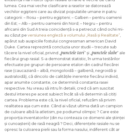
lumea. Cea mai veche clasificare a raselor se datoreazã
vechilor egipteni care au divizat populatiile umane in patru
categorii: – Rosu – pentru egipteni; – Galben – pentru oamenii
din Est; – Alb – pentru oamenii din Nord; – Negru – pentru
africanii din Sud A treia coincidențã s-a petrecut când ochii mi-
au cãzut pe
versiunea englezã a volumului „Rasã și Realitate”
,
apãrut sub auspiciile fostului congressman american David
Duke. Cartea reprezintã concluzia unor studii – trecute sub
punctele tari
punctele slabe
tãcere la nivel oficial, privind „
” și „
” ale
fiecãrui grup rasial. S-a demonstrat statistic, în urma testãrilor
efectuate pe grupuri de persoane etalon din cadrul fiecãrei
rase (caucazianã – albã, mongoloidã – galbenã, negroidã și
australoidã), cã dincolo de calitãțile inerente fiecãrui individ,
apar anumite constante, ce determinã constanta rasei
respective. Nu vreau sã intru în detalii, cred cã am suscitat
destul interes pe acest subiect încât sã vã determin sã citiți
cartea. Problema este cã, la nivel oficial, refuzãm sã privim
realitatea așa cum este. Când ai vãzut ultima datã un campion
de culoare albã la atletism, pe podiumul olimpic ? Care este
proporția inventatorilor (din nu conteaza ce domenii ale științei
și cunoașterii) de rasã neagrã ? Deci, diferențele rasiale nu se
opresc la culoarea pielii sau la forma nasului, indiferent cât ar