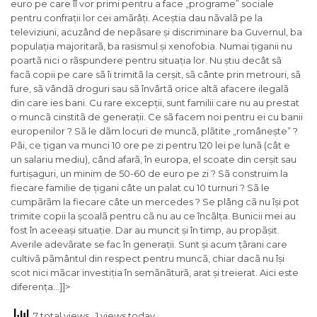
euro pe care îî vor primi pentru a face „programe” sociale
pentru confrații lor cei amãrâți. Aceștia dau nãvalã pe la
televiziuni, acuzând de nepãsare și discriminare ba Guvernul, ba
populația majoritarã, ba rasismul și xenofobia. Numai țiganii nu
poartã nici o rãspundere pentru situația lor. Nu știu decât sã
facã copii pe care sã îi trimitã la cerșit, sã cânte prin metrouri, sã
fure, sã vândã droguri sau sã învârtã orice altã afacere ilegalã
din care ies bani. Cu rare excepții, sunt familii care nu au prestat
o muncã cinstitã de generații. Ce sã facem noi pentru ei cu banii
europenilor ? Sã le dãm locuri de muncã, plãtite „românește” ?
Pãi, ce țigan va munci 10 ore pe zi pentru 120 lei pe lunã (cât e
un salariu mediu), când afarã, în europa, el scoate din cerșit sau
furtișaguri, un minim de 50-60 de euro pe zi ? Sã construim la
fiecare familie de țigani câte un palat cu 10 turnuri ? Sã le
cumpãrãm la fiecare câte un mercedes ? Se plâng cã nu își pot
trimite copii la școalã pentru cã nu au ce încãlța. Bunicii mei au
fost în aceeași situație. Dar au muncit și în timp, au propãșit.
Averile adevãrate se fac în generații. Sunt și acum țãrani care
cultivã pãmântul din respect pentru muncã, chiar dacã nu își
scot nici mãcar investiția în semãnãturã, arat și treierat. Aici este
diferența…]]>
7 total views
, 1 views today