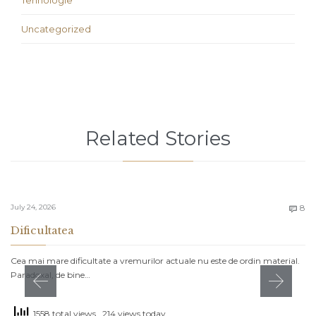
Tehnologie
Uncategorized
Related Stories
C
July 24, 2026
8

Dificultatea
Cea mai mare dificultate a vremurilor actuale nu este de ordin material.
Paradoxal, de bine…
1558 total views
, 214 views today