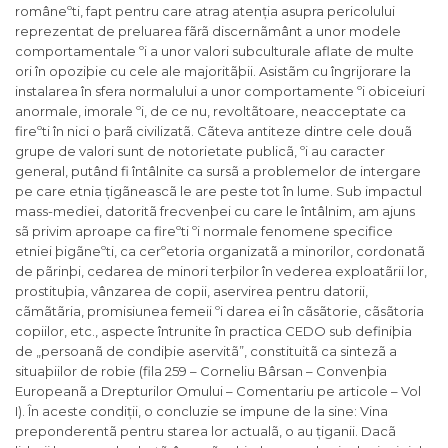
româneºti, fapt pentru care atrag atenția asupra pericolului
reprezentat de preluarea fãrã discernãmânt a unor modele
comportamentale ºi a unor valori subculturale aflate de multe
ori în opoziþie cu cele ale majoritãþii. Asistãm cu îngrijorare la
instalarea în sfera normalului a unor comportamente ºi obiceiuri
anormale, imorale ºi, de ce nu, revoltãtoare, neacceptate ca
fireºti în nici o þarã civilizatã. Cãteva antiteze dintre cele douã
grupe de valori sunt de notorietate publicã, ºi au caracter
general, putând fi întâlnite ca sursã a problemelor de intergare
pe care etnia țigãneascã le are peste tot în lume. Sub impactul
mass-mediei, datoritã frecvenþei cu care le întâlnim, am ajuns
sã privim aproape ca fireºti ºi normale fenomene specifice
etniei þigãneºti, ca cerºetoria organizatã a minorilor, cordonatã
de pãrinþi, cedarea de minori terþilor în vederea exploatãrii lor,
prostituþia, vânzarea de copii, aservirea pentru datorii,
cãmãtãria, promisiunea femeii ºi darea ei în cãsãtorie, cãsãtoria
copiilor, etc., aspecte întrunite în practica CEDO sub definiþia
de „persoanã de condiþie aservitã”, constituitã ca sintezã a
situaþiilor de robie (fila 259 – Corneliu Bârsan – Convenþia
Europeanã a Drepturilor Omului – Comentariu pe articole – Vol
I). În aceste condiții, o concluzie se impune de la sine: Vina
preponderentã pentru starea lor actualã, o au țiganii. Dacã