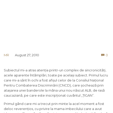
Co
MR
August 27, 2010
0

Subiectul mi-a atras atenția printr-un complex de sincronicitãți,
acele aparente întâmplãri, toate pe același subiect. Primul lucru
care mi-a sãrit în ochi a fost afișul celor de la Consiliul Național
Pentru Combaterea Discriminãrii (CNCD), care șocheazã prin
atașarea unei banderole la mâna unui nou nãscut ALB, de rasã
caucazianã, pe care este inscripționat cuvântul „ȚIGAN”.
Primul gând care mi-a trecut prin minte la acel moment a fost
deloc reverențios, cu privire la mama imbecilului care a avut