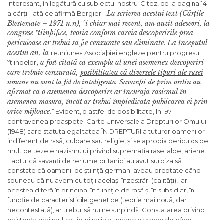
interesant, în legãturã cu subiectul nostru. Citez, de la pagina 14
La scrierea acestui text (Cãr
ț
ile
a cãrții. Iatã ce afirmã Bergier: „
Blestemate – 1971 n.n)
, ºi chiar mai recent, am auzit adeseori, la
congrese ºtiinþifice, teoria conform cãreia descoperirile prea
periculoase ar trebui sã fie cenzurate sau eliminate. La începutul
acestui an, la
reuniunea Asociaþiei engleze pentru progresul
a fost citatã ca exemplu al unei asemenea descoperiri
ºtiinþelor
,
care trebuie cenzuratã,
posibilitatea cã diversele tipuri ale rasei
umane nu sunt la fel de inteligente
.
Savanþi de prim ordin au
afirmat cã o asemenea descoperire ar încuraja rasismul în
asemenea mãsurã, încât ar trebui împiedicatã publicarea ei prin
orice mijloace.
” Evident, o astfel de posibilitate, în 1971
contravenea proaspetei Carte Universale a Drepturilor Omului
(1948) care statuta egalitatea ÎN DREPTURI a tuturor oamenilor
indiferent de rasã, culoare sau religie, și se apropia periculos de
mult de tezele nazismului privind supremația rasei albe, ariene.
Faptul cã savanți de renume britanici au avut surpiza sã
constate cã oamenii de științã germani aveau dreptate când
spuneau cã nu avem cu toții același înzestrãri (calitãți), iar
acestea diferã în principal în funcție de rasã și în subsidiar, în
funcție de caracteristicile genetice (teorie mai nouã, dar
necontestatã), ar trebui sã nu ne surpindã. Constatarea privind
existența mai multor tipuri rasiale umane e veche de când