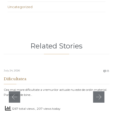
Uncategorized
Related Stories
C
July 24, 2026
8

Dificultatea
Cea mai mare dificultate a vremurilor actuale nu este de ordin material.
Paradoxal, de bine…
1267 total views
, 207 views today