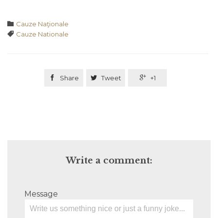
Category

Cauze Naţionale
Tags

Cauze Nationale

Share

Tweet

+1
Write a comment:
Message