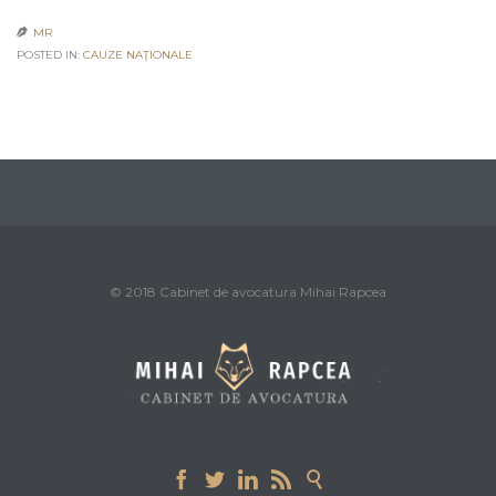
MR

POSTED IN:
CAUZE NAŢIONALE
© 2018 Cabinet de avocatura Mihai Rapcea




