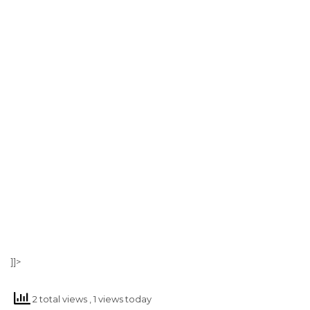
]]>
2 total views
, 1 views today