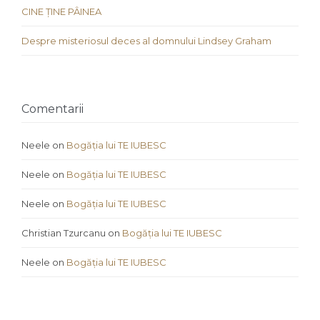
CINE ȚINE PÂINEA
Despre misteriosul deces al domnului Lindsey Graham
Comentarii
Neele
on
Bogăția lui TE IUBESC
Neele
on
Bogăția lui TE IUBESC
Neele
on
Bogăția lui TE IUBESC
Christian Tzurcanu
on
Bogăția lui TE IUBESC
Neele
on
Bogăția lui TE IUBESC