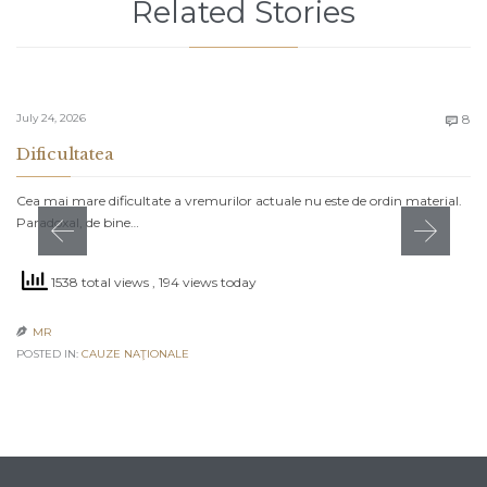
Related Stories
C
July 24, 2026
8

Dificultatea
Cea mai mare dificultate a vremurilor actuale nu este de ordin material.
Paradoxal, de bine…
1538 total views
, 194 views today
MR

POSTED IN:
CAUZE NAŢIONALE