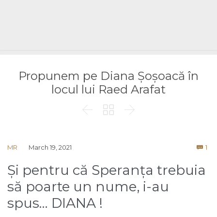
Propunem pe Diana Șoșoacă în
locul lui Raed Arafat



Co
MR
March 19, 2021
1

Și pentru că Speranța trebuia
să poarte un nume, i-au
spus… DIANA !