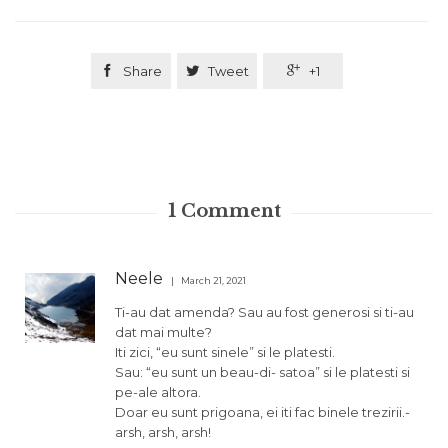

Share

Tweet

+1
1
Comment
Neele
March 21, 2021
Ti-au dat amenda? Sau au fost generosi si ti-au
dat mai multe?
Iti zici, “eu sunt sinele” si le platesti.
Sau: “eu sunt un beau-di- satoa” si le platesti si
pe-ale altora.
Doar eu sunt prigoana, ei iti fac binele trezirii.-
arsh, arsh, arsh!