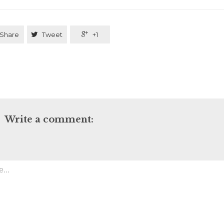
Share

Tweet

+1
Write a comment: