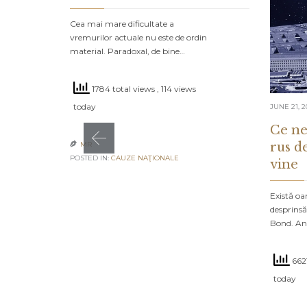
Cea mai mare dificultate a
vremurilor actuale nu este de ordin
material. Paradoxal, de bine…
1784 total views
, 114 views
today
JUNE 21, 2
Ce ne
rus d
MR

POSTED IN:
CAUZE NAŢIONALE
vine
Există oa
desprinsă
Bond. An
6621
today