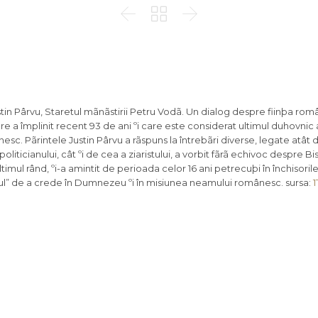



stin Pârvu, Staretul mãnãstirii Petru Vodã. Un dialog despre fiinþa ro
are a împlinit recent 93 de ani ºi care este considerat ultimul duhovnic
. Pãrintele Justin Pârvu a rãspuns la întrebãri diverse, legate atât d
icianului, cât ºi de cea a ziaristului, a vorbit fãrã echivoc despre Bis
ltimul rând, ºi-a amintit de perioada celor 16 ani petrecuþi în închisorile
atul” de a crede în Dumnezeu ºi în misiunea neamului românesc. sursa: