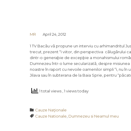
MR
April 24, 2012
1 TV Bacãu vã propune un interviu cu arhimandritul Ju
trecut, prezent ºi viitor, din perspectiva cãlugãrului c
dintr-o generaþie de excepþie a monahismului românesc
Dumnezeu într-o lume secularizatã, despre misiunea polit
noastre în raport cu nevoile oamenilor simpli ºi, nu în u
Jilava sau în subterana de la Baia Sprie, pentru “pãc
1 total views
, 1 views today
Category

Cauze Naţionale
Tags

Cauze Nationale
,
Dumnezeu si Neamul meu