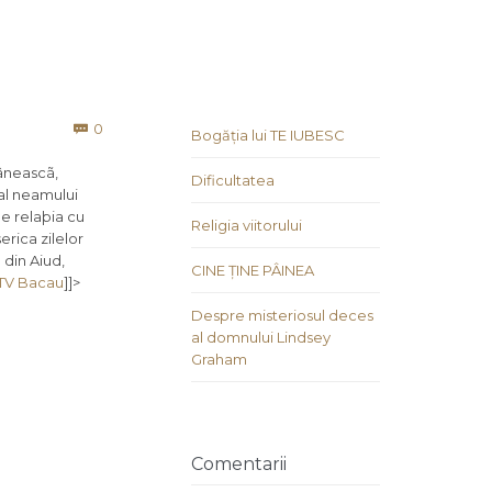
Comments
0

Bogăția lui TE IUBESC
mâneascã,
Dificultatea
 al neamului
e relaþia cu
Religia viitorului
erica zilelor
 din Aiud,
CINE ȚINE PÂINEA
1TV Bacau
]]>
Despre misteriosul deces
al domnului Lindsey
Graham
Comentarii