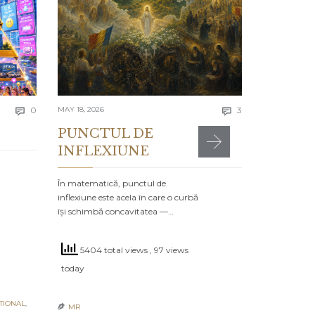
Se spune că e
greșelile alto
timpul…
4970 to
Comments
Comments
today
0
MAY 18, 2026
3


PUNCTUL DE
INFLEXIUNE
MR

POSTED IN:
CA
În matematică, punctul de
inflexiune este acela în care o curbă
își schimbă concavitatea —…
5404 total views
, 97 views
today
TIONAL
,
MR
