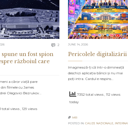
Comments
026
2
JUNE 14, 2026

 spune un fost spion
Pericolele digitalizării
espre războiul care
Imaginează-ți că într-o dimineață
deschizi aplicația băncii și nu mai
poți intra. Cardul e respins…
meni a căror viață pare
 din filmele cu James
drei Olegovici Bezrukov…
7352 total views
, 112 views
today
 total views
, 129 views
MR

POSTED IN:
CAUZE NAŢIONALE
,
INTERNA